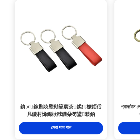
鎮ㄨ鎵剧殑璧勬簮宸茶鍒犻櫎銆佸
প্যানটোন লে
凡鏇村悕鎴栨殏鏃朵笉鍙敤銆
সেরা দাম পান