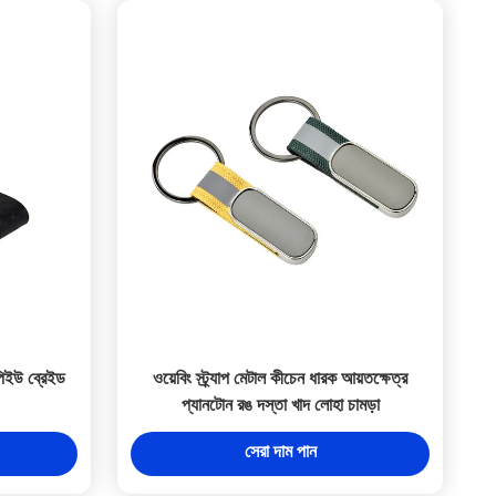
পিইউ ব্রেইড
ওয়েবিং স্ট্র্যাপ মেটাল কীচেন ধারক আয়তক্ষেত্র
প্যানটোন রঙ দস্তা খাদ লোহা চামড়া
সেরা দাম পান