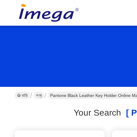
বাড়ি
পণ্য
Pantone Black Leather Key Holder Online M
Your Search
[ P