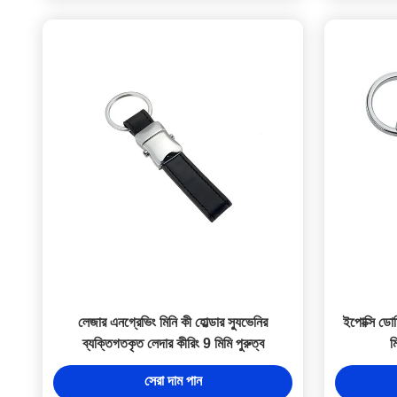
লেজার এনগ্রেভিং মিনি কী হোল্ডার স্যুভেনির
ইপোক্সি ডো
ব্যক্তিগতকৃত লেদার কীরিং 9 মিমি পুরুত্ব
ম
সেরা দাম পান