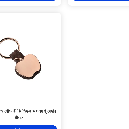
জ গোল্ড কী রিং জিঙ্ক অ্যালয় পু লেদার
কীচেন