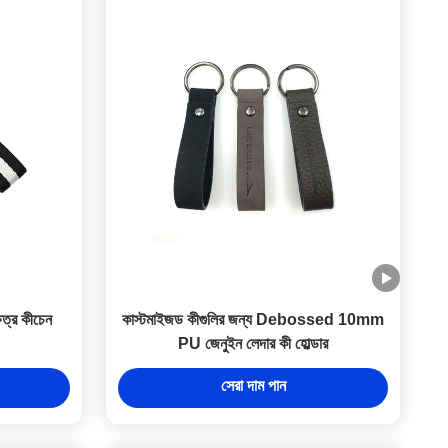
েত্র কীচেন
কাস্টমাইজড কীগুলির জন্য Debossed 10mm
PU জেনুইন লেদার কী হোল্ডার
সেরা দাম পান