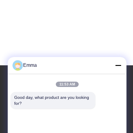
Emma
11:53 AM
আমাদের ঠিকানা
Good day, what product are you looking 
ঠিকানা
for?
রুম 1209-1210, হাই জুন দা বিল্ডিং বি, গুইঝো দা দাও ঝং, রোংগুই,
শুন্ডে, ফোশান, গুয়াংডং, চীন
টেল