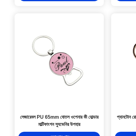
লেজারেবল PU 65mm বোতল ওপেনার কী হোল্ডার
প্যানটোন রো
মাল্টিফাংশন স্যুভেনির উপহার