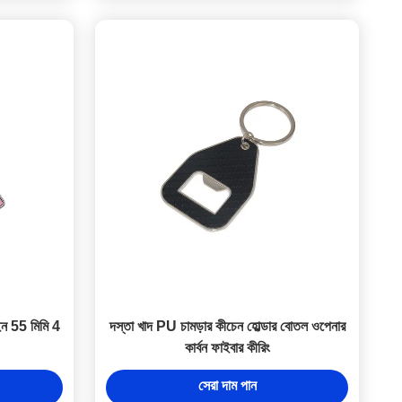
ইন 55 মিমি 4
দস্তা খাদ PU চামড়ার কীচেন হোল্ডার বোতল ওপেনার
কার্বন ফাইবার কীরিং
সেরা দাম পান