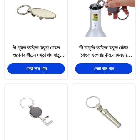
উপবৃত্ত ব্যক্তিগতকৃত বোতল
কী আকৃতি ব্যক্তিগতকৃত মেটাল
ওপেনার কীচেন দস্তা খাদ ধাতু
বোতল ওপেনার কীচেন সিলভার
খোদাই করা কীরিং
ভিনটেজ
সেরা দাম পান
সেরা দাম পান