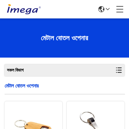
মেটাল বোতল ওপেনার
সকল বিভাগ
মেটাল বোতল ওপেনার