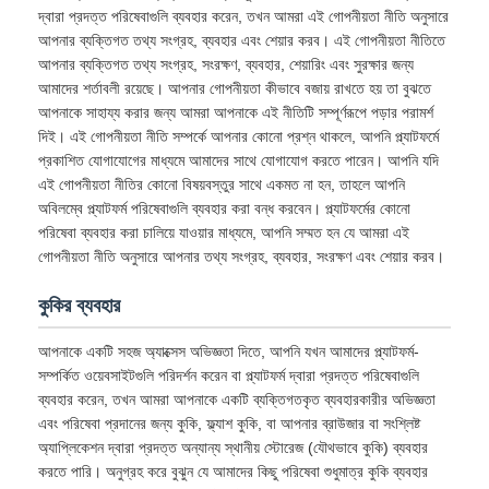
দ্বারা প্রদত্ত পরিষেবাগুলি ব্যবহার করেন, তখন আমরা এই গোপনীয়তা নীতি অনুসারে
আপনার ব্যক্তিগত তথ্য সংগ্রহ, ব্যবহার এবং শেয়ার করব। এই গোপনীয়তা নীতিতে
আপনার ব্যক্তিগত তথ্য সংগ্রহ, সংরক্ষণ, ব্যবহার, শেয়ারিং এবং সুরক্ষার জন্য
আমাদের শর্তাবলী রয়েছে। আপনার গোপনীয়তা কীভাবে বজায় রাখতে হয় তা বুঝতে
আপনাকে সাহায্য করার জন্য আমরা আপনাকে এই নীতিটি সম্পূর্ণরূপে পড়ার পরামর্শ
দিই। এই গোপনীয়তা নীতি সম্পর্কে আপনার কোনো প্রশ্ন থাকলে, আপনি প্ল্যাটফর্মে
প্রকাশিত যোগাযোগের মাধ্যমে আমাদের সাথে যোগাযোগ করতে পারেন। আপনি যদি
এই গোপনীয়তা নীতির কোনো বিষয়বস্তুর সাথে একমত না হন, তাহলে আপনি
অবিলম্বে প্ল্যাটফর্ম পরিষেবাগুলি ব্যবহার করা বন্ধ করবেন। প্ল্যাটফর্মের কোনো
পরিষেবা ব্যবহার করা চালিয়ে যাওয়ার মাধ্যমে, আপনি সম্মত হন যে আমরা এই
গোপনীয়তা নীতি অনুসারে আপনার তথ্য সংগ্রহ, ব্যবহার, সংরক্ষণ এবং শেয়ার করব।
কুকির ব্যবহার
আপনাকে একটি সহজ অ্যাক্সেস অভিজ্ঞতা দিতে, আপনি যখন আমাদের প্ল্যাটফর্ম-
সম্পর্কিত ওয়েবসাইটগুলি পরিদর্শন করেন বা প্ল্যাটফর্ম দ্বারা প্রদত্ত পরিষেবাগুলি
ব্যবহার করেন, তখন আমরা আপনাকে একটি ব্যক্তিগতকৃত ব্যবহারকারীর অভিজ্ঞতা
এবং পরিষেবা প্রদানের জন্য কুকি, ফ্ল্যাশ কুকি, বা আপনার ব্রাউজার বা সংশ্লিষ্ট
অ্যাপ্লিকেশন দ্বারা প্রদত্ত অন্যান্য স্থানীয় স্টোরেজ (যৌথভাবে কুকি) ব্যবহার
করতে পারি। অনুগ্রহ করে বুঝুন যে আমাদের কিছু পরিষেবা শুধুমাত্র কুকি ব্যবহার