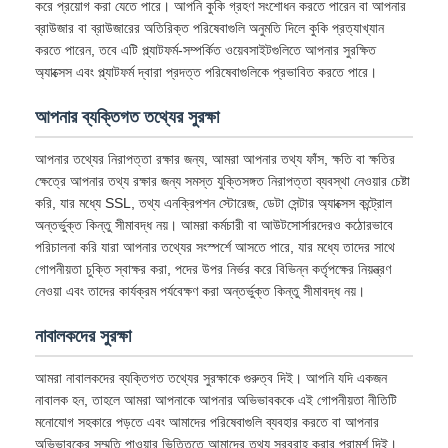
করে প্রয়োগ করা যেতে পারে। আপনি কুকি গ্রহণ সংশোধন করতে পারেন বা আপনার
ব্রাউজার বা ব্রাউজারের অতিরিক্ত পরিষেবাগুলি অনুমতি দিলে কুকি প্রত্যাখ্যান
করতে পারেন, তবে এটি প্ল্যাটফর্ম-সম্পর্কিত ওয়েবসাইটগুলিতে আপনার সুরক্ষিত
অ্যাক্সেস এবং প্ল্যাটফর্ম দ্বারা প্রদত্ত পরিষেবাগুলিকে প্রভাবিত করতে পারে।
আপনার ব্যক্তিগত তথ্যের সুরক্ষা
আপনার তথ্যের নিরাপত্তা রক্ষার জন্য, আমরা আপনার তথ্য ফাঁস, ক্ষতি বা ক্ষতির
ক্ষেত্রে আপনার তথ্য রক্ষার জন্য সমস্ত যুক্তিসঙ্গত নিরাপত্তা ব্যবস্থা নেওয়ার চেষ্টা
করি, যার মধ্যে SSL, তথ্য এনক্রিপশন স্টোরেজ, ডেটা সেন্টার অ্যাক্সেস কন্ট্রোল
অন্তর্ভুক্ত কিন্তু সীমাবদ্ধ নয়। আমরা কর্মচারী বা আউটসোর্সারদেরও কঠোরভাবে
পরিচালনা করি যারা আপনার তথ্যের সংস্পর্শে আসতে পারে, যার মধ্যে তাদের সাথে
গোপনীয়তা চুক্তি স্বাক্ষর করা, পদের উপর নির্ভর করে বিভিন্ন কর্তৃপক্ষের নিয়ন্ত্রণ
নেওয়া এবং তাদের কার্যক্রম পর্যবেক্ষণ করা অন্তর্ভুক্ত কিন্তু সীমাবদ্ধ নয়।
নাবালকদের সুরক্ষা
আমরা নাবালকদের ব্যক্তিগত তথ্যের সুরক্ষাকে গুরুত্ব দিই। আপনি যদি একজন
নাবালক হন, তাহলে আমরা আপনাকে আপনার অভিভাবককে এই গোপনীয়তা নীতিটি
মনোযোগ সহকারে পড়তে এবং আমাদের পরিষেবাগুলি ব্যবহার করতে বা আপনার
অভিভাবকের সম্মতি পাওয়ার ভিত্তিতে আমাদের তথ্য সরবরাহ করার পরামর্শ দিই।