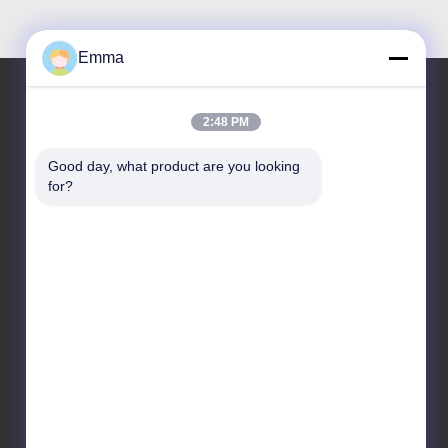
Emma
2:48 PM
আমাদের ঠিকানা
Good day, what product are you looking 
ঠিকানা
for?
রুম 1209-1210, হাই জুন দা বিল্ডিং বি, গুইঝো দা দাও ঝং, রোংগুই,
শুন্ডে, ফোশান, গুয়াংডং, চীন
টেল
86-15816904632