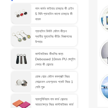
লাল কার্বন ফাইবার চামড়ার কী চেইন
5 মিমি প্যানটোন কালো চামড়ার কী
ধারক
প্যানটোন কিউট মেটাল কীচেন
স্থানীয় স্যুভেনির কীরিং বিজ্ঞাপনের
উপহার
কাস্টমাইজড কীগুলির জন্য
Debossed 10mm PU জেনুইন
লেদার কী হোল্ডার
রোজ গোল্ড মেটাল কমপ্যাক্ট মিরর
ফোল্ডেবল এনগ্রেভড পকেট মিরর 1
সেমি পুরু
অ্যালুমিনিয়াম নাম কার্ড হোল্ডার
আয়তক্ষেত্র মিরর কাস্টমাইজড কার্ড