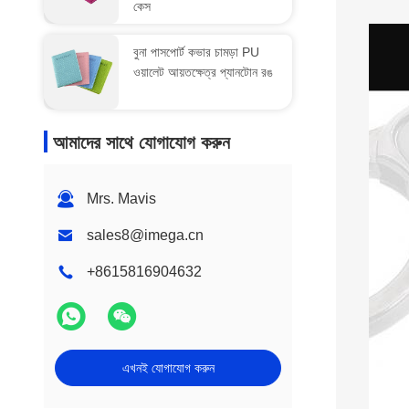
কেস
বুনা পাসপোর্ট কভার চামড়া PU
ওয়ালেট আয়তক্ষেত্র প্যানটোন রঙ
আমাদের সাথে যোগাযোগ করুন
Mrs. Mavis
sales8@imega.cn
+8615816904632
এখনই যোগাযোগ করুন