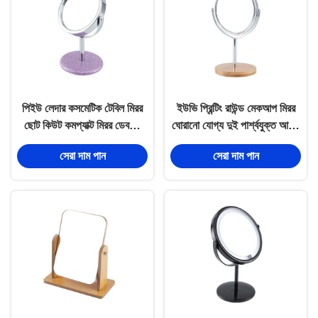
পিইউ লেদার কসমেটিক টেবিল মিরর
ইউভি প্রিন্টিং রাউন্ড মেকআপ মিরর
ছোট কিউট কমপ্যাক্ট মিরর ডেবসিং
ঘোরানো যোগ্য দুই পার্শ্বযুক্ত আয়না
লোগো
গ্লাস লেজার খোদাই
সেরা দাম পান
সেরা দাম পান