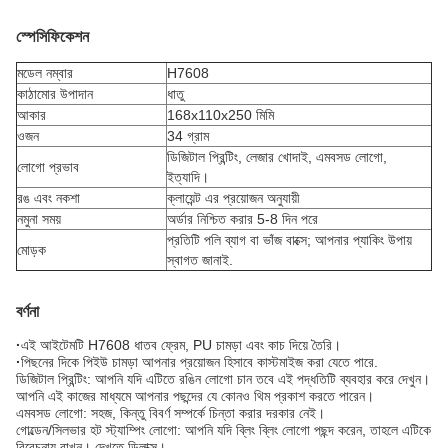
স্পেসিফিকেশন
মডেল নম্বার
H7608
কাঠামোর উপাদান
ধাতু
আকার
168x110x250 মিমি
ওজন
34 গ্রাম
ডিজিটাল প্রিন্টিং, লেজার খোদাই, এমবসড লোগো,
লোগো প্রভাব
ইত্যাদি।
রঙ এবং নকশা
ক্লায়েন্ট এর প্রয়োজন অনুযায়ী
নমুনা সময়
অর্ডার নিশ্চিত করার 5-8 দিন পরে
প্রতিটি পলি ব্যাগ বা ভাঁজ বাক্সে; আপনার প্যাকিং উপায়
মোড়ক
স্বাগত জানাই.
বর্ণনা
·
এই আইটেমটি H7608 ধাতব ফ্রেম, PU চামড়া এবং কাচ দিয়ে তৈরি।
·
পিছনের দিকে পিইউ চামড়া আপনার প্রয়োজন হিসাবে কাস্টমাইজ করা যেতে পারে.
ডিজিটাল প্রিন্টিং: আপনি যদি এটিতে রঙিন লোগো চান তবে এই পদ্ধতিটি ব্যবহার করে দেখুন।
আপনি এই কাজের মাধ্যমে আপনার পছন্দের যে কোনও থিম প্রকাশ করতে পারেন।
এমবসড লোগো: সহজ, কিন্তু বিবর্ণ সম্পর্কে চিন্তা করার দরকার নেই।
গোল্ডেন/সিলভার হট স্ট্যাম্পিং লোগো: আপনি যদি ব্লিং ব্লিং লোগো পছন্দ করেন, তাহলে এটিকে
বিবেচনায় রাখুন। দেখতে ডিলাক্স।