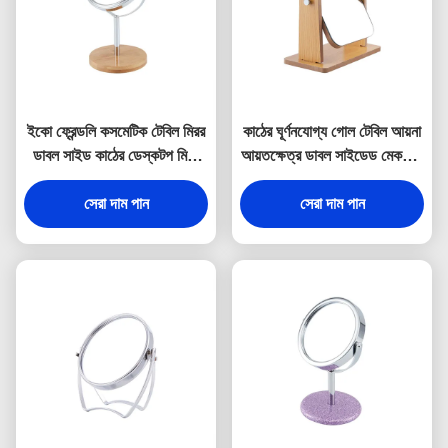
ইকো ফ্রেন্ডলি কসমেটিক টেবিল মিরর
কাঠের ঘূর্ণনযোগ্য গোল টেবিল আয়না
ডাবল সাইড কাঠের ডেস্কটপ মিরর
আয়তক্ষেত্র ডাবল সাইডেড মেকআপ
বাঁশ
মিরর
সেরা দাম পান
সেরা দাম পান