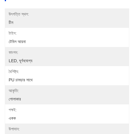
উৎপত্তি স্থল:
চীন
টাইপ:
টেবিল আয়না
ফাংশন:
LED, ঘূর্ণনযোগ্য
বৈশিষ্ট্য:
PU চামড়ার সাথে
আকৃতি:
গোলাকার
পক্ষই:
একক
উপাদান: