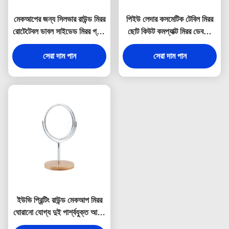
মেকআপের জন্য সিলভার রাউন্ড মিরর
পিইউ লেদার কসমেটিক টেবিল মিরর
রোটেটেবল ডাবল সাইডেড মিরর গ্লাস
ছোট কিউট কমপ্যাক্ট মিরর ডেবসিং
অ্যাঙ্গেল
লোগো
সেরা দাম পান
সেরা দাম পান
ইউভি প্রিন্টিং রাউন্ড মেকআপ মিরর
ঘোরানো যোগ্য দুই পার্শ্বযুক্ত আয়না
গ্লাস লেজার খোদাই