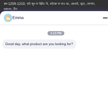
রুম 1209-1210, হাই জুন দা বিল্ডিং বি, গুইঝো দা দাও ঝং, রোংগুই, শুন্ডে, ফোশান,
গুয়াংডং, চীন
Emma
টেল
86-15816904632
1:13 PM
Good day, what product are you looking for?
গোপনীয়তা নীতি
|
সাইট ম্যাপ
চীন ভালো মানের মেটাল কীচেন হোল্ডার সরবরাহকারী। কপিরাইট © -2026 SHUNDE
IMEGA COMPANY LIMITED IMEGA CO.,LIMITED সমস্ত অধিকার
সংরক্ষিত।