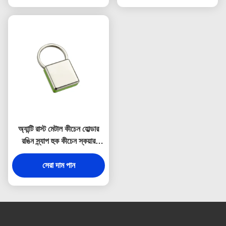
অ্যান্টি রাস্ট মেটাল কীচেন হোল্ডার
রঙিন স্ন্যাপ হুক কীচেন স্কয়ার
প্লাস্টিক
সেরা দাম পান