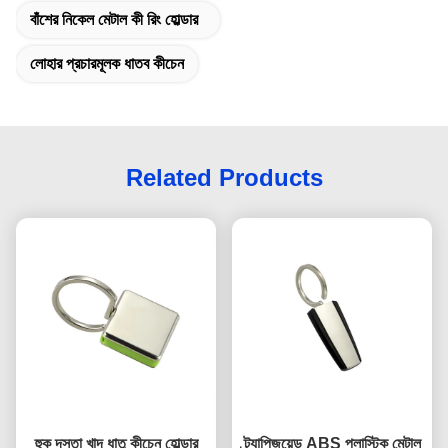
বাঁশের নিকেল মেটাল কী রিং হোল্ডার
লোহার প্রচারমূলক ধাতব কীচেন
Related Products
হুক দস্তা খাদ ধাতু কীচেন হোল্ডার
ট্র্যাপিজয়েড ABS প্লাস্টিক মেটাল