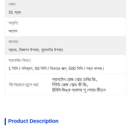
ওজন:
31 গ্রাম
আকৃতি:
আপেল
ব্যবহার:
প্রচার, বিজ্ঞাপন উপহার, স্যুভেনির উপহার
প্যাকেজিং বিবরণ:
1 পিসি / পলিব্যাগ, 50 পিসি / ভিতরের বাক্স, 500 পিসি / শক্ত কাগজ।
প্যানটোন রোজ গোল্ড চাবির রিং
, 
বিশেষভাবে তুলে ধরা:
পিইউ রোজ গোল্ড কী রিং
, 
9মিমি জিঙ্ক অ্যালয় পু লেদার কীচেন
Product Description