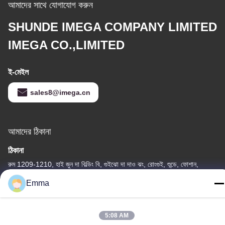
আমাদের সাথে যোগাযোগ করুন
SHUNDE IMEGA COMPANY LIMITED
IMEGA CO.,LIMITED
ই-মেইল
sales8@imega.cn
আমাদের ঠিকানা
ঠিকানা
রুম 1209-1210, হাই জুন দা বিল্ডিং বি, গুইঝো দা দাও ঝং, রোংগুই, শুন্ডে, ফোশান,
গুয়াংডং, চীন
Emma
টেল
86-15816904632
5:08 AM