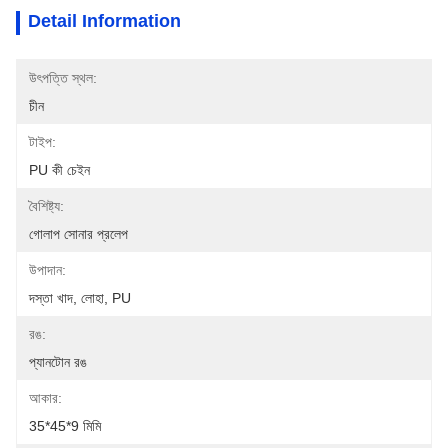
Detail Information
উৎপত্তি স্থল:
চীন
টাইপ:
PU কী চেইন
বৈশিষ্ট্য:
গোলাপ সোনার প্রলেপ
উপাদান:
দস্তা খাদ, লোহা, PU
রঙ:
প্যানটোন রঙ
আকার:
35*45*9 মিমি