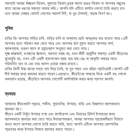
অবশ্যই আমরা উজ্জ্বল নিকেল, মুক্তার নিকেল বন্দুক কালো রঙের নিকেল বা আপনার পছন্দের
মতো অনেক ধরণের সমাপ্ত অফার করি। আপনি যদি এটিতে কাস্টম লোগো তৈরি করতে চান
তবে আমরা লেজার খোদাই লোগোর পরামর্শ দিই, যা খুব টেকসই, সহজে বিবর্ণ নয়।
সুবিধা
চাবির রিং আপনার গাড়ির চাবি, বাড়ির চাবি বা অন্যান্য ছোট অলঙ্কার ধরে রাখতে পারে।এটি
আপনার হাতে পরিধান করা যেতে পারে এবং আপনার হাত মুক্ত করতে আপনার পার্স,
ব্যাকপ্যাক, ভ্রমণ ব্যাগ বা হ্যান্ডব্যাগ সংযুক্ত করা যেতে পারে।
সূক্ষ্ম কারুকার্য, গুণমানের উত্পাদন, সরলতা সহজ নয়, যখন কীটি অ্যান্টিক সমাপ্ত একটি কীচেনের
মুখোমুখি হয়, তখন এটি একটি ফ্যাশনেবল ম্যাচ হয়ে যায়।রঙ বা আকৃতি সময়ের সাথে
পরিবর্তিত হবে না এবং তার আসল চেহারা বজায় রাখবে।
চাবির রিংটি উচ্চ মানের দস্তা খাদ দিয়ে তৈরি, যা খুব শক্ত এবং মরিচা প্রতিরোধী।আপনি এটি
দীর্ঘ সময়ের জন্য ব্যবহার করতে পারেন।এছাড়াও, কীচেইনের সামনের দিকে একটি বড় লোগো
অবস্থান রয়েছে, কীচেইনে আপনার লোগোটি কাস্টমাইজ করার জন্য স্বাগত জানাই৷
ব্যবহার
আমাদের কীচেনগুলি প্রচার, পর্যটক, স্যুভেনির, উপহার, বাড়ি এবং বিজ্ঞাপনে ব্যাপকভাবে
ব্যবহৃত হয়।
কীচেন একটি নিখুঁত উপহার পণ্য এবং কর্পোরেশন এবং বিবাহের রিটার্ন উপহারের জন্য
ব্যাপকভাবে ব্যবহার করা যেতে পারে
.উদাহরণস্বরূপ, আমরা আপনার প্রয়োজনীয়তা হিসাবে
ধাতব অংশে আপনার লোগো তৈরি করতে পারি, যাতে আপনি এটিকে আপনার কোম্পানির
প্রচারের জন্য উপহার হিসাবে ব্যবহার করতে পারেন।