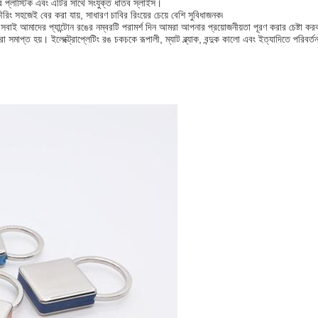
প্লাস্টিক এবং এটির সাথে সংযুক্ত ধাতব স্লাইস।
সহজেই বের করা যায়, সাধারণ চাবির রিংয়ের চেয়ে বেশি সুবিধাজনক৷
 সবাই আমাদের প্যান্টোন রঙের নম্বরটি পরামর্শ দিন আমরা আপনার প্রয়োজনীয়তা পূরণ করার চেষ্টা ক
া সমাপ্ত হয়। ইলেক্ট্রোপ্লেটিং রঙ চকচকে রূপালী, ম্যাট ব্ল্যাক, বন্দুক কালো এবং ইত্যাদিতে পরিবর