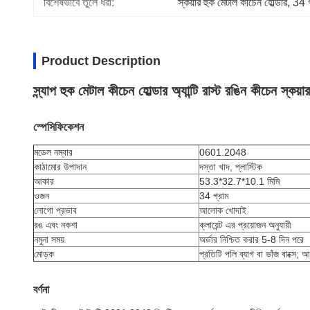
বিশেষভাবে তুলে ধরা:
স্কয়ার হুক মেটাল কীচেন হোল্ডার
, 
34 গ
Product Description
স্ন্যাপ হুক মেটাল কীচেন হোল্ডার অ্যান্টি রাস্ট রঙিন কীচেন স্কয়ার
স্পেসিফিকেশন
মডেল নম্বার
0601.2048
কাঠামোর উপাদান
দস্তা খাদ, প্লাস্টিক
আকার
53.3*32.7*10.1 মিমি
ওজন
34 গ্রাম
লোগো প্রভাব
আলোক খোদাই
রঙ এবং নকশা
ক্লায়েন্ট এর প্রয়োজন অনুযায়ী
নমুনা সময়
অর্ডার নিশ্চিত করার 5-8 দিন পরে
মোড়ক
প্রতিটি পলি ব্যাগ বা ভাঁজ বাক্সে; 
বর্ণনা