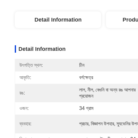
Detail Information
Produ
Detail Information
উৎপত্তি স্থল:
চীন
আকৃতি:
বর্গক্ষেত্র
লাল, নীল, বেগুনি বা অন্য রঙ আপনার 
রঙ:
প্রয়োজন
ওজন:
34 গ্রাম
ব্যবহার:
প্রচার, বিজ্ঞাপন উপহার, স্যুভেনির উপ