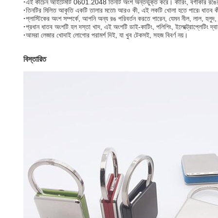
·
এই কীচেন আইটেমটি 0601.2048 তিনটি অংশ অন্তর্ভুক্ত করে। কীরিং, বর্গাকার রঙের 
·
তিনটির মিলিত আকৃতি একটি তালার মতো৷ আরও কী, এই লকটি খোলা হতে পারে৷ ধাতব কীরিং 
·
প্লাস্টিকের অংশ সম্পর্কে, আপনি অন্য রঙ পরিবর্তন করতে পারেন, যেমন নীল, লাল, হলুদ,
·
প্রধান ধাতব অংশটি হল দস্তা খাদ, এই অংশটি ডাই-কাটিং, পলিশিং, ইলেক্ট্রোপ্লেটিং দ্বার
·
আমরা লেজার খোদাই লোগোর পরামর্শ দিই, যা খুব টেকসই, সহজ বিবর্ণ নয়।
বিস্তারিত