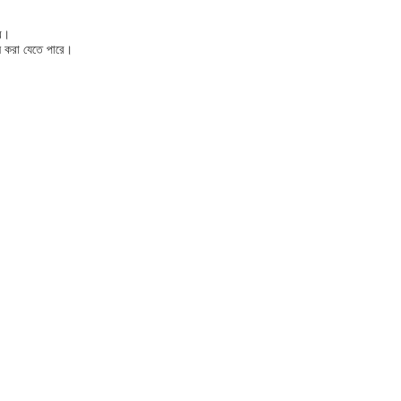
রব।
্তন করা যেতে পারে।