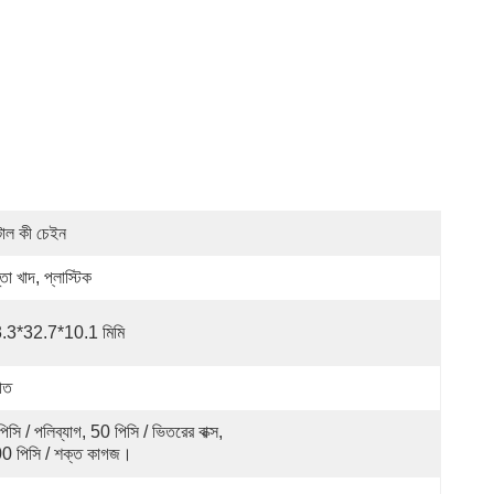
টাল কী চেইন
তা খাদ, প্লাস্টিক
.3*32.7*10.1 মিমি
হীত
িসি / পলিব্যাগ, 50 পিসি / ভিতরের বাক্স, 
0 পিসি / শক্ত কাগজ।