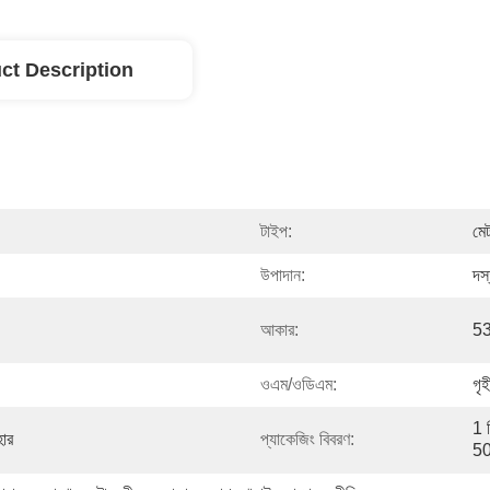
ct Description
টাইপ:
মে
উপাদান:
দস্
আকার:
53
ওএম/ওডিএম:
গৃ
1 প
হার
প্যাকেজিং বিবরণ:
50