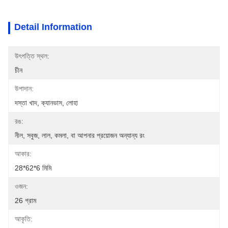
Detail Information
উৎপত্তি স্থল:
চীন
উপাদান:
দস্তা খাদ, ক্যানভাস, লোহা
রঙ:
নীল, সবুজ, লাল, কমলা, বা আপনার প্রয়োজন অন্যান্য রং
আকার:
28*62*6 মিমি
ওজন:
26 গ্রাম
আকৃতি: