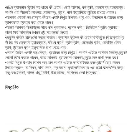
·
রঙিন ক্যানভাস স্ট্র্যাপ সহ ধাতব কী চেইন। ছোট আকার, কমপ্যাক্ট, বহনযোগ্য বহনযোগ্য।
আপনি এই কীচেনটি আপনার কোমরবন্ধ, ব্যাগ, পার্স ইত্যাদিতে ঝুলিয়ে রাখতে পারেন।
·
আপনার লোগো সহ চামড়ার কীচেন একটি নিখুঁত উপহার পণ্য এবং বিজ্ঞাপনে উপহারের জন্য
ব্যাপকভাবে ব্যবহার করা যেতে পারে।
·
আমরা আপনার ডিজাইনের সাথে বক্স প্যাকেজও প্রদান করি। ডিজিটাল প্রিন্টিং স্বাগত।
কালো ফিট আকারের মখমল ট্রে সহ বক্সের ভিতরে।
·
দৈনন্দিন জীবনে চাবিগুলো সহজে সাজান। ক্লাসিক ফ্যাশন কী চেইন রিস্টব্যান্ড বিচ্ছিন্নযোগ্য
কী রিং সহ যেকোনো হ্যান্ডব্যাগে, কাঁধের ব্যাগ, ব্যাকপ্যাক, মেসেঞ্জার ব্যাগ, মোবাইল ফোন
ব্যাগ, ট্রাভেল ব্যাগ ইত্যাদিতে রাখা যেতে পারে।
·
লোগো তৈরির একটি বড় ক্ষেত্র, প্রচারের জন্য নিখুঁত। আপনি এটিতে আপনার নিজস্ব ব্র্যান্ড/
লোগো তৈরি করতে পারেন, যাতে আপনার গ্রাহকদের আপনার ব্র্যান্ড মনে রাখা সহজ হয়।
·
একটি নিখুঁত উপহার বিশেষ করে যদি আপনি এটিতে কাস্টমাইজড শব্দ/প্যাটার্ন তৈরি করেন৷
উদাহরণস্বরূপ, মা দিবস, বাবা দিবস, ক্রিসমাস, ভ্যালেন্টাইনস ডে এর মতো উত্সবগুলির জন্য
কিছু শব্দ৷টেকসই, বলিষ্ঠ ধাতু নির্মাণ, উচ্চ মানের, আমাদের সেরা বিক্রেতা।
বিস্তারিত