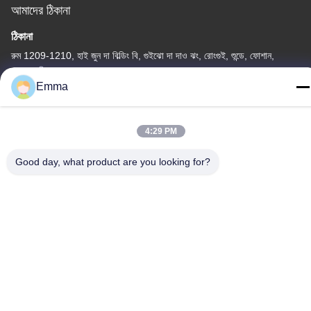
আমাদের ঠিকানা
ঠিকানা
রুম 1209-1210, হাই জুন দা বিল্ডিং বি, গুইঝো দা দাও ঝং, রোংগুই, শুন্ডে, ফোশান,
গুয়াংডং, চীন
Emma
টেল
86-15816904632
4:29 PM
Good day, what product are you looking for?
গোপনীয়তা নীতি
|
সাইট ম্যাপ
চীন ভালো মানের মেটাল কীচেন হোল্ডার সরবরাহকারী। কপিরাইট © -2026 SHUNDE
IMEGA COMPANY LIMITED IMEGA CO.,LIMITED সমস্ত অধিকার
সংরক্ষিত।