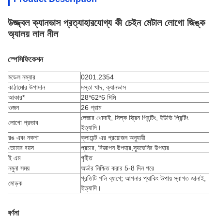
উজ্জ্বল ক্যানভাস প্রত্যাহারযোগ্য কী চেইন মেটাল লোগো জিঙ্ক
অ্যালয় লাল নীল
স্পেসিফিকেশন
মডেল নম্বার
0201.2354
কাঠামোর উপাদান
দস্তা খাদ, ক্যানভাস
আকার*
28*62*6 মিমি
ওজন
26 গ্রাম
লেজার খোদাই, সিল্ক স্ক্রিন প্রিন্টিং, ইউভি প্রিন্টিং
লোগো প্রভাব
ইত্যাদি।
রঙ এবং নকশা
ক্লায়েন্ট এর প্রয়োজন অনুযায়ী
তোমার বয়স
প্রচার, বিজ্ঞাপন উপহার,
স্যুভেনির
উপহার
ই এম
গৃহীত
নমুনা সময়
অর্ডার নিশ্চিত করার 5-8 দিন পরে
প্রতিটি পলি ব্যাগে; আপনার প্যাকিং উপায় স্বাগত জানাই,
মোড়ক
ইত্যাদি।
বর্ণনা