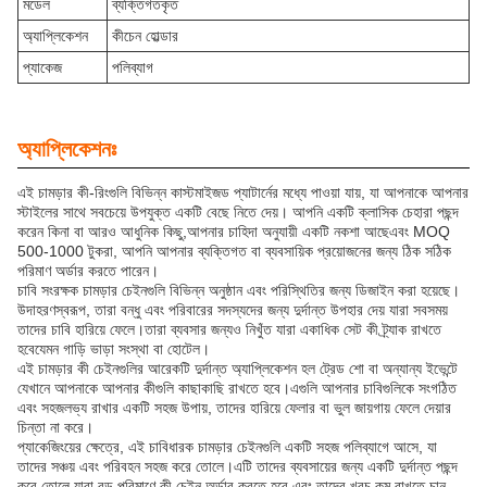
মডেল
ব্যক্তিগতকৃত
অ্যাপ্লিকেশন
কীচেন হোল্ডার
প্যাকেজ
পলিব্যাগ
অ্যাপ্লিকেশনঃ
এই চামড়ার কী-রিংগুলি বিভিন্ন কাস্টমাইজড প্যাটার্নের মধ্যে পাওয়া যায়, যা আপনাকে আপনার
স্টাইলের সাথে সবচেয়ে উপযুক্ত একটি বেছে নিতে দেয়। আপনি একটি ক্লাসিক চেহারা পছন্দ
করেন কিনা বা আরও আধুনিক কিছু,আপনার চাহিদা অনুযায়ী একটি নকশা আছেএবং MOQ
500-1000 টুকরা, আপনি আপনার ব্যক্তিগত বা ব্যবসায়িক প্রয়োজনের জন্য ঠিক সঠিক
পরিমাণ অর্ডার করতে পারেন।
চাবি সংরক্ষক চামড়ার চেইনগুলি বিভিন্ন অনুষ্ঠান এবং পরিস্থিতির জন্য ডিজাইন করা হয়েছে।
উদাহরণস্বরূপ, তারা বন্ধু এবং পরিবারের সদস্যদের জন্য দুর্দান্ত উপহার দেয় যারা সবসময়
তাদের চাবি হারিয়ে ফেলে।তারা ব্যবসার জন্যও নিখুঁত যারা একাধিক সেট কী ট্র্যাক রাখতে
হবেযেমন গাড়ি ভাড়া সংস্থা বা হোটেল।
এই চামড়ার কী চেইনগুলির আরেকটি দুর্দান্ত অ্যাপ্লিকেশন হল ট্রেড শো বা অন্যান্য ইভেন্টে
যেখানে আপনাকে আপনার কীগুলি কাছাকাছি রাখতে হবে।এগুলি আপনার চাবিগুলিকে সংগঠিত
এবং সহজলভ্য রাখার একটি সহজ উপায়, তাদের হারিয়ে ফেলার বা ভুল জায়গায় ফেলে দেয়ার
চিন্তা না করে।
প্যাকেজিংয়ের ক্ষেত্রে, এই চাবিধারক চামড়ার চেইনগুলি একটি সহজ পলিব্যাগে আসে, যা
তাদের সঞ্চয় এবং পরিবহন সহজ করে তোলে।এটি তাদের ব্যবসায়ের জন্য একটি দুর্দান্ত পছন্দ
করে তোলে যারা বড় পরিমাণে কী চেইন অর্ডার করতে হবে এবং তাদের খরচ কম রাখতে চান.