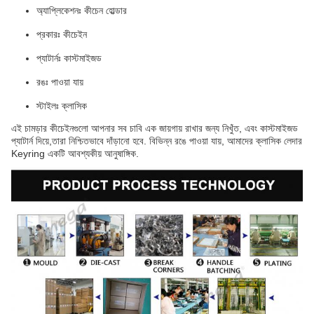
অ্যাপ্লিকেশনঃ কীচেন হোল্ডার
প্রকারঃ কীচেইন
প্যাটার্নঃ কাস্টমাইজড
রঙঃ পাওয়া যায়
স্টাইলঃ ক্লাসিক
এই চামড়ার কীচেইনগুলো আপনার সব চাবি এক জায়গায় রাখার জন্য নিখুঁত, এবং কাস্টমাইজড
প্যাটার্ন দিয়ে,তারা নিশ্চিতভাবে দাঁড়ানো হবে. বিভিন্ন রঙে পাওয়া যায়, আমাদের ক্লাসিক লেদার
Keyring একটি আবশ্যকীয় আনুষাঙ্গিক.