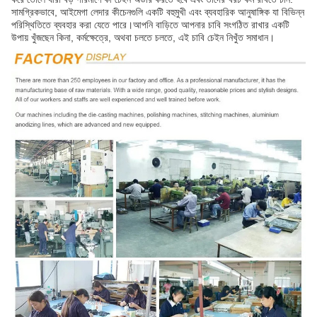
সামগ্রিকভাবে, আইমেগা লেদার কীচেনগুলি একটি বহুমুখী এবং ব্যবহারিক আনুষাঙ্গিক যা বিভিন্ন
পরিস্থিতিতে ব্যবহার করা যেতে পারে।আপনি বাড়িতে আপনার চাবি সংগঠিত রাখার একটি
উপায় খুঁজছেন কিনা, কর্মক্ষেত্রে, অথবা চলতে চলতে, এই চাবি চেইন নিখুঁত সমাধান।