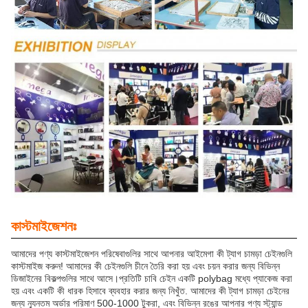
কাস্টমাইজেশনঃ
আমাদের পণ্য কাস্টমাইজেশন পরিষেবাগুলির সাথে আপনার আইমেগা কী ট্যাগ চামড়া চেইনগুলি
কাস্টমাইজ করুন! আমাদের কী চেইনগুলি চীনে তৈরি করা হয় এবং চয়ন করার জন্য বিভিন্ন
ডিজাইনের বিকল্পগুলির সাথে আসে।প্রতিটি চাবি চেইন একটি polybag মধ্যে প্যাকেজ করা
হয় এবং একটি কী ধারক হিসাবে ব্যবহার করার জন্য নিখুঁত. আমাদের কী ট্যাগ চামড়া চেইনের
জন্য ন্যূনতম অর্ডার পরিমাণ 500-1000 টুকরা, এবং বিভিন্ন রঙের আপনার পণ্য স্ট্যান্ড