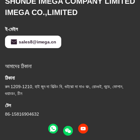
SHUNDE IMEGA COMPANY LIMITED
IMEGA CO.,LIMITED
ই-মেইল
sales8@imega.cn
আমাদের ঠিকানা
ঠিকানা
রুম 1209-1210, হাই জুন দা বিল্ডিং বি, গুইঝো দা দাও ঝং, রোংগুই, শুন্ডে, ফোশান,
গুয়াংডং, চীন
টেল
86-15816904632