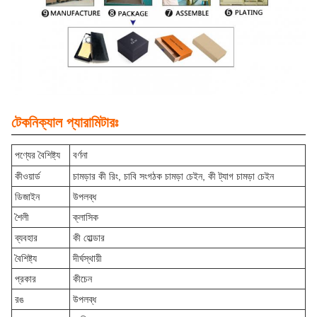
টেকনিক্যাল প্যারামিটারঃ
পণ্যের বৈশিষ্ট্য
বর্ণনা
কীওয়ার্ড
চামড়ার কী রিং, চাবি সংগঠক চামড়া চেইন, কী ট্যাগ চামড়া চেইন
ডিজাইন
উপলব্ধ
শৈলী
ক্লাসিক
ব্যবহার
কী হোল্ডার
বৈশিষ্ট্য
দীর্ঘস্থায়ী
প্রকার
কীচেন
রঙ
উপলব্ধ