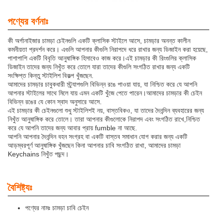
পণ্যের বর্ণনাঃ
কী অর্গানাইজার চামড়া চেইনগুলি একটি ক্লাসিক স্টাইলে আসে, চামড়ার অনন্ত কালীন
কমনীয়তা প্রদর্শন করে। এগুলি আপনার কীগুলি নিরাপদে ধরে রাখার জন্য ডিজাইন করা হয়েছে,
পাশাপাশি একটি বিবৃতি আনুষাঙ্গিক হিসাবেও কাজ করে।এই চামড়ার কী রিংগুলির ক্লাসিক
ডিজাইন তাদের জন্য নিখুঁত করে তোলে যারা তাদের কীগুলি সংগঠিত রাখার জন্য একটি
সংক্ষিপ্ত কিন্তু স্টাইলিশ বিকল্প খুঁজছেন.
আমাদের চামড়ার চাবুকধারী স্ট্র্যাপগুলি বিভিন্ন রঙে পাওয়া যায়, যা নিশ্চিত করে যে আপনি
আপনার স্টাইলের সাথে মিলে যায় এমন একটি খুঁজে পেতে পারেন।আমাদের চামড়ার কী চেইন
বিভিন্ন রঙের যে কোন স্বাদ অনুসারে আসে.
এই চামড়ার কী চেইনগুলো শুধু স্টাইলিশই নয়, বাস্তবিকও, যা তাদের দৈনন্দিন ব্যবহারের জন্য
নিখুঁত আনুষাঙ্গিক করে তোলে। তারা আপনার কীগুলোকে নিরাপদ এবং সংগঠিত রাখে,নিশ্চিত
করে যে আপনি তাদের জন্য আবার প্রায় fumble না আছে.
আপনি আপনার দৈনন্দিন বহন সংগ্রহ বা একটি বাস্তব সমাধান যোগ করার জন্য একটি
আড়ম্বরপূর্ণ আনুষাঙ্গিক খুঁজছেন কিনা আপনার চাবি সংগঠিত রাখা, আমাদের চামড়া
Keychains নিখুঁত পছন্দ।
বৈশিষ্ট্যঃ
পণ্যের নামঃ চামড়া চাবি চেইন