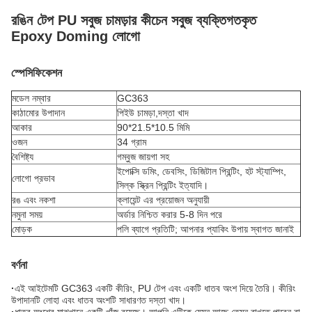
রঙিন টেপ PU সবুজ চামড়ার কীচেন সবুজ ব্যক্তিগতকৃত
Epoxy Doming লোগো
স্পেসিফিকেশন
মডেল নম্বার
GC363
কাঠামোর উপাদান
পিইউ চামড়া,
দস্তা খাদ
আকার
90*21.5*10.5 মিমি
ওজন
34 গ্রাম
বৈশিষ্ট্য
গম্বুজ জায়গা সহ
ইপোক্সি ডমিং, ডেবসিং, ডিজিটাল প্রিন্টিং, হট স্ট্যাম্পিং,
লোগো প্রভাব
সিল্ক স্ক্রিন প্রিন্টিং ইত্যাদি।
রঙ এবং নকশা
ক্লায়েন্ট এর প্রয়োজন অনুযায়ী
নমুনা সময়
অর্ডার নিশ্চিত করার 5-8 দিন পরে
মোড়ক
পলি ব্যাগে প্রতিটি; আপনার প্যাকিং উপায় স্বাগত জানাই
বর্ণনা
·
এই আইটেমটি GC363 একটি কীরিং, PU টেপ এবং একটি ধাতব অংশ দিয়ে তৈরি। কীরিং
উপাদানটি লোহা এবং ধাতব অংশটি সাধারণত দস্তা খাদ।