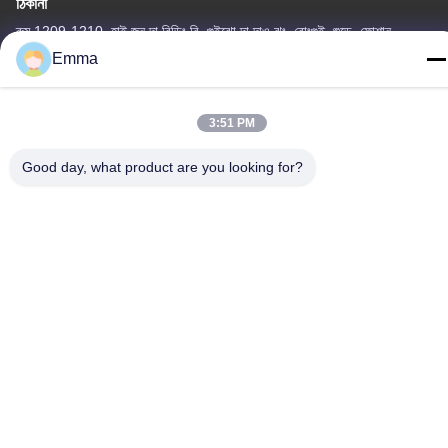
ঠিকানা
রুম 1209-1210, হাই জুন দা বিল্ডিং বি, গুইঝো দা দাও ঝং, রোংগুই, শুন্ডে, ফোশান,
গুয়াংডং, চীন
Emma
টেল
86-15816904632
3:51 PM
Good day, what product are you looking for?
গোপনীয়তা নীতি
|
সাইট ম্যাপ
চীন ভালো মানের মেটাল কীচেন হোল্ডার সরবরাহকারী। কপিরাইট © -2026 SHUNDE
IMEGA COMPANY LIMITED IMEGA CO.,LIMITED সমস্ত অধিকার
সংরক্ষিত।