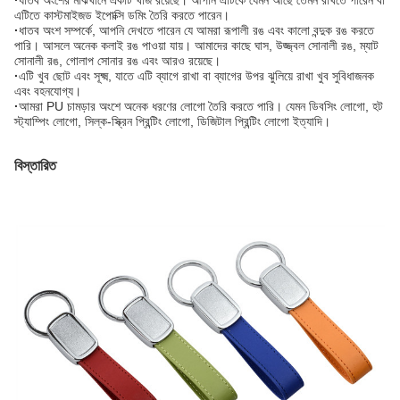
·
ধাতব অংশের মাঝখানে একটি খাঁজ রয়েছে। আপনি এটিকে যেমন আছে তেমন রাখতে পারেন বা
এটিতে কাস্টমাইজড ইপোক্সি ডমিং তৈরি করতে পারেন।
·
ধাতব অংশ সম্পর্কে, আপনি দেখতে পারেন যে আমরা রূপালী রঙ এবং কালো বন্দুক রঙ করতে
পারি। আসলে অনেক কলাই রঙ পাওয়া যায়। আমাদের কাছে ঘাস, উজ্জ্বল সোনালী রঙ, ম্যাট
সোনালী রঙ, গোলাপ সোনার রঙ এবং আরও রয়েছে।
·
এটি খুব ছোট এবং সূক্ষ্ম, যাতে এটি ব্যাগে রাখা বা ব্যাগের উপর ঝুলিয়ে রাখা খুব সুবিধাজনক
এবং বহনযোগ্য।
·
আমরা PU চামড়ার অংশে অনেক ধরণের লোগো তৈরি করতে পারি। যেমন ডিবসিং লোগো, হট
স্ট্যাম্পিং লোগো, সিল্ক-স্ক্রিন প্রিন্টিং লোগো, ডিজিটাল প্রিন্টিং লোগো ইত্যাদি।
বিস্তারিত