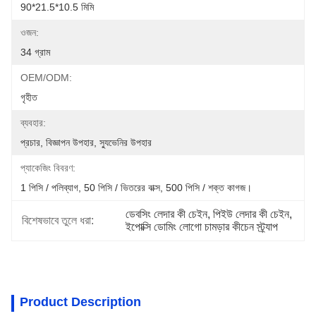
90*21.5*10.5 মিমি
ওজন:
34 গ্রাম
OEM/ODM:
গৃহীত
ব্যবহার:
প্রচার, বিজ্ঞাপন উপহার, স্যুভেনির উপহার
প্যাকেজিং বিবরণ:
1 পিসি / পলিব্যাগ, 50 পিসি / ভিতরের বাক্স, 500 পিসি / শক্ত কাগজ।
ডেবসিং লেদার কী চেইন
, 
পিইউ লেদার কী চেইন
, 
বিশেষভাবে তুলে ধরা:
ইপোক্সি ডোমিং লোগো চামড়ার কীচেন স্ট্র্যাপ
Product Description