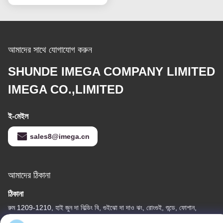
আমাদের সাথে যোগাযোগ করুন
SHUNDE IMEGA COMPANY LIMITED
IMEGA CO.,LIMITED
ই-মেইল
sales8@imega.cn
আমাদের ঠিকানা
ঠিকানা
রুম 1209-1210, হাই জুন দা বিল্ডিং বি, গুইঝো দা দাও ঝং, রোংগুই, শুন্ডে, ফোশান,
গুয়াংডং, চীন