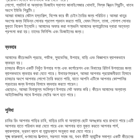
লোগো, প্যাটার্ন বা অন্যান্য ডিজাইন স্বাগত জানাই
লেজার খোদাই, সিল্ক স্ক্রিন প্রিন্টিং, ধাতব
অংশে ইউভি প্রিন্টিং।
আমরা বাজারে মেটাল হস্তশিল্প, বিশেষ করে কী চেইন তৈরির জন্য পরিচিত। আমরা ধাতুর
অংশের জন্য বিভিন্ন সোনার প্রলেপ প্রদান করতে পারি, যেমন পিতল, তামা, গোলাপ সোনার
মুক্তা নিকেল ইত্যাদি। আমাদের অফার করা পণ্যগুলি আমাদের ক্লায়েন্টদের দ্বারা অত্যন্ত
প্রশংসা করা হয়। তাদের ফিনিশিং এবং ডিজাইনের জন্য।
ব্যবহার
আমাদের কীচেনগুলি প্রচার, পর্যটক, স্যুভেনির, উপহার, বাড়ি এবং বিজ্ঞাপনে ব্যাপকভাবে
ব্যবহৃত হয়।
চামড়ার কীচেন একটি নিখুঁত উপহার পণ্য এবং কর্পোরেশন এবং বিবাহের রিটার্ন উপহারের জন্য
ব্যাপকভাবে ব্যবহার করা যেতে পারে। উদাহরণস্বরূপ, আমরা আপনার প্রয়োজনীয়তা হিসাবে
চামড়ার অংশে আপনার লোগো তৈরি করতে পারি, যাতে আপনি এটিকে আপনার কোম্পানির
প্রচারের জন্য উপহার হিসাবে ব্যবহার করতে পারেন।
এছাড়াও, আমরা বিনামূল্যে সংমিশ্রণ উপহার সেট অফার করি। কীচেন আমাদের অন্যান্য
আইটেমগুলির সাথে উপহার সেটের অংশ হতে পারে।
সুবিধা
চাবির রিং আপনার গাড়ির চাবি, বাড়ির চাবি বা অন্যান্য ছোট অলঙ্কার ধরে রাখতে পারে।এটি
আপনার হাতে পরিধান করা যেতে পারে এবং আপনার হাত মুক্ত করতে আপনার পার্স,
ব্যাকপ্যাক, ভ্রমণ ব্যাগ বা হ্যান্ডব্যাগ সংযুক্ত করা যেতে পারে।
সূক্ষ্ম কারুকার্য, গুণমানের উত্পাদন, সরলতা সহজ নয়, যখন কীটি অ্যান্টিক সমাপ্ত একটি কীচেনের