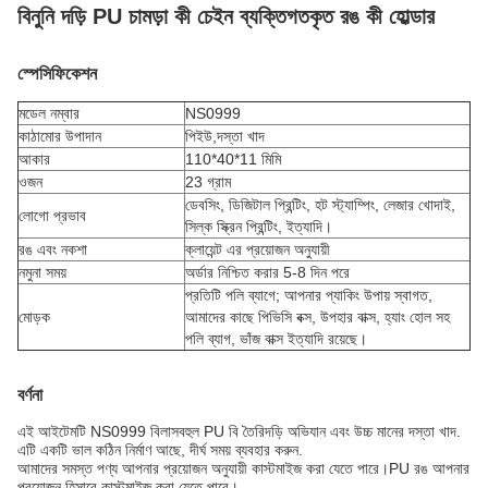
বিনুনি দড়ি PU চামড়া কী চেইন ব্যক্তিগতকৃত রঙ কী হোল্ডার
স্পেসিফিকেশন
মডেল নম্বার
NS0999
কাঠামোর উপাদান
পিইউ,
দস্তা খাদ
আকার
110*40*11 মিমি
ওজন
23 গ্রাম
ডেবসিং, ডিজিটাল প্রিন্টিং, হট স্ট্যাম্পিং, লেজার খোদাই,
লোগো প্রভাব
সিল্ক স্ক্রিন প্রিন্টিং, ইত্যাদি।
রঙ এবং নকশা
ক্লায়েন্ট এর প্রয়োজন অনুযায়ী
নমুনা সময়
অর্ডার নিশ্চিত করার 5-8 দিন পরে
প্রতিটি পলি ব্যাগে; আপনার প্যাকিং উপায় স্বাগত,
মোড়ক
আমাদের কাছে পিভিসি বক্স, উপহার বাক্স, হ্যাং হোল সহ
পলি ব্যাগ, ভাঁজ বাক্স ইত্যাদি রয়েছে।
বর্ণনা
এই আইটেমটি NS0999 বিলাসবহুল PU বি তৈরি
দড়ি অভিযান
এবং উচ্চ মানের দস্তা খাদ.
এটি একটি ভাল কঠিন নির্মাণ আছে, দীর্ঘ সময় ব্যবহার করুন.
আমাদের সমস্ত পণ্য আপনার প্রয়োজন অনুযায়ী কাস্টমাইজ করা যেতে পারে।
PU রঙ আপনার
প্রয়োজন হিসাবে কাস্টমাইজ করা যেতে পারে।