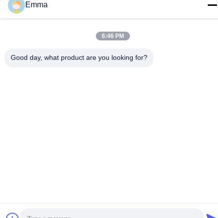
Emma
টেল
86-15816904632
6:46 PM
Good day, what product are you looking for?
গোপনীয়তা নীতি
|
সাইট ম্যাপ
চীন ভালো মানের মেটাল কীচেন হোল্ডার সরবরাহকারী। কপিরাইট © -2026 SHUNDE
IMEGA COMPANY LIMITED IMEGA CO.,LIMITED সমস্ত অধিকার
সংরক্ষিত।