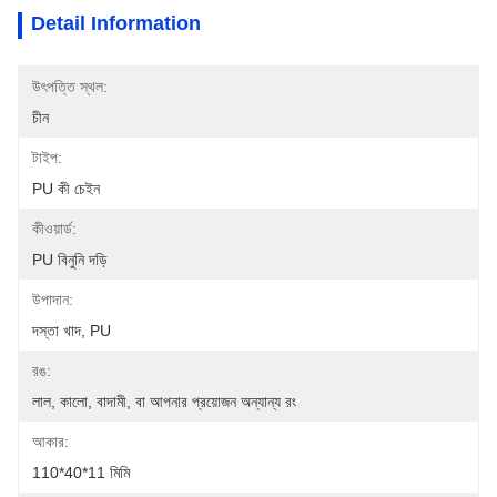
Detail Information
উৎপত্তি স্থল:
চীন
টাইপ:
PU কী চেইন
কীওয়ার্ড:
PU বিনুনি দড়ি
উপাদান:
দস্তা খাদ, PU
রঙ:
লাল, কালো, বাদামী, বা আপনার প্রয়োজন অন্যান্য রং
আকার:
110*40*11 মিমি