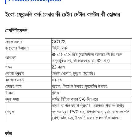
ইকো-ফ্রেন্ডলি কর্ক লেদার কী চেইন মেটাল কাস্টম কী হোল্ডার
স্পেসিফিকেশন
মডেল নম্বার
GC122
কাঠামোর উপাদান
পিইউ, কর্ক
98x18x12 মিমি (আইটেমের আকারে কী রিং অংশ
আকার*
অন্তর্ভুক্ত নয়, কী রিংয়ের ডায়া: 32 মিমি)
ওজন
22 গ্রাম
লোগো প্রভাব
লেজার খোদাই, মুদ্রণ, ইত্যাদি।
রঙ এবং নকশা
কর্ক রঙ
তোমার বয়স
প্রচার, বিজ্ঞাপন উপহার,
স্যুভেনির
উপহার
ই এম
গৃহীত
নমুনা সময়
অর্ডার নিশ্চিত করার 5-8 দিন পরে
সাধারণত পলি ব্যাগে প্রতিটি। আপনার প্যাকিং উপায়
মোড়ক
স্বাগত হয়। PVC বক্স, উপহার বাক্স, হ্যাং হোল সহ পলি
ব্যাগ, ভাঁজ বাক্স, ইত্যাদি অফার করতে ঠিক আছে।
বর্ণনা