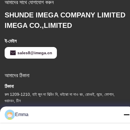
আমাদের সাথে যোগাযোগ করুন
SHUNDE IMEGA COMPANY LIMITED
IMEGA CO.,LIMITED
ই-মেইল
sales8@imega.cn
আমাদের ঠিকানা
ঠিকানা
রুম 1209-1210, হাই জুন দা বিল্ডিং বি, গুইঝো দা দাও ঝং, রোংগুই, শুন্ডে, ফোশান,
গুয়াংডং, চীন
টেল
Emma
86-15816904632