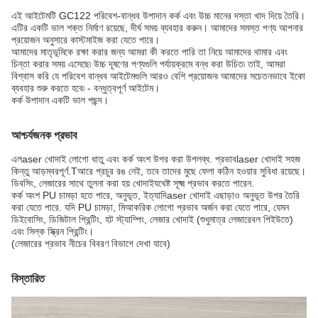
এই আইটেমটি
GC122
পরিবেশ-বান্ধব উপাদান কর্ক এবং উচ্চ মানের দস্তা খাদ দিয়ে তৈরি।
এটির একটি ভাল শক্ত নির্মাণ রয়েছে, দীর্ঘ সময় ব্যবহার করুন। আমাদের সমস্ত পণ্য আপনার
প্রয়োজন অনুসারে কাস্টমাইজ করা যেতে পারে।
আমাদের মাতৃভূমিকে রক্ষা করার জন্য আমরা কী করতে পারি তা নিয়ে আমাদের থামার এবং
চিন্তা করার সময় এসেছে৷ উচ্চ দূষণের পণ্যগুলি পর্যায়ক্রমে বন্ধ করা উচিত৷ তাই, আমরা
বিশ্বাস করি যে পরিবেশ বান্ধব আইটেমগুলি আরও বেশি প্রয়োজন৷ আমাদের সচেতনভাবে ইকো
ব্যবহার শুরু করতে হবে৷ - বন্ধুত্বপূর্ণ আইটেম।
কর্ক উপাদান একটি ভাল পছন্দ।
আশ্চর্যজনক প্রভাব
এল
aser খোদাই লোগো ধাতু এবং কর্ক অংশ উপর করা উপলব্ধ. প্রভাব
l
aser খোদাই সহজ
কিন্তু আড়ম্বরপূর্ণ.T
আরে প্রচুর রঙ নেই, তবে তাদের মুছে ফেলা কঠিন হওয়ার সুবিধা রয়েছে।
ডিবসিং, লেজারের সাথে তুলনা করা হয়
খোদাই
যথেষ্ট সূক্ষ্ম প্রভাব করতে পারেন.
কর্ক অংশ PU চামড়া হতে পারে
, অনুভূত, ইত্যাদি
aser খোদাই এছাড়াও অনুভূত উপর তৈরি
করা যেতে পারে. যদি PU চামড়া, মি
আকরিক লোগো প্রভাব অর্জন করা যেতে পারে, যেমন
ডি
ইবোসিং, ডিজিটাল প্রিন্টিং, হট স্ট্যাম্পিং, লেজার খোদাই (শুধুমাত্র লেজারেবল পিইউতে)
এবং সিল্ক স্ক্রিন প্রিন্টিং।
(লেজারের প্রভাব নীচের বিবরণ বিভাগে দেখা যাবে)
বিস্তারিত