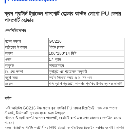
ক্রস প্যাটার্ন ট্রাভেল পাসপোর্ট হোল্ডার কাস্টম লোগো PU লেদার
পাসপোর্ট হোল্ডার
স্পেসিফিকেশন
মডেল নম্বার
GC216
কাঠামোর উপাদান
পিইউ চামড়া
আকার
106*150*14 মিমি
ওজন
17 গ্রাম
আকৃতি
আয়তক্ষেত্র
রঙ এবং নকশা
ক্লায়েন্ট এর প্রয়োজন অনুযায়ী
নমুনা সময়
অর্ডার নিশ্চিত করার 5-8 দিন পরে
মোড়ক
পলি ব্যাগে প্রতিটি, আপনার প্যাকিং উপায় স্বাগত জানাই
বর্ণনা
·
এই আইটেম GC216 উচ্চ মানের বুনা প্যাটার্ন PU চামড়া দিয়ে তৈরি, নরম এবং পাতলা,
টেকসই, দীর্ঘমেয়াদী পুনঃব্যবহারের জন্য উপযুক্ত।
·
ভিতরে 6 স্লট.আপনি আপনার পাসপোর্ট, ক্রেডিট কার্ড এবং নগদ ভালভাবে সংগঠিত করতে
পারেন।
·
সুন্দর ডিজিটাল প্রিন্টিং প্যাটার্ন সহ পিইউ চামড়া, কাস্টমাইজড ডিজাইন স্বাগত জানাই।আপনি