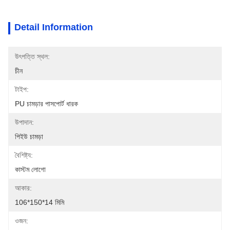
Detail Information
উৎপত্তি স্থল:
চীন
টাইপ:
PU চামড়ার পাসপোর্ট ধারক
উপাদান:
পিইউ চামড়া
বৈশিষ্ট্য:
কাস্টম লোগো
আকার:
106*150*14 মিমি
ওজন: