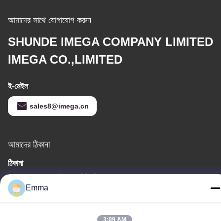
আমাদের সাথে যোগাযোগ করুন
SHUNDE IMEGA COMPANY LIMITED
IMEGA CO.,LIMITED
ই-মেইল
sales8@imega.cn
আমাদের ঠিকানা
ঠিকানা
রুম 1209-1210, হাই জুন দা বিল্ডিং বি, গুইঝো দা দাও ঝং, রোংগুই, শুন্ডে, ফোশান,
Emma
গুয়াংডং, চীন
টেল
3:09 AM
86-15816904632