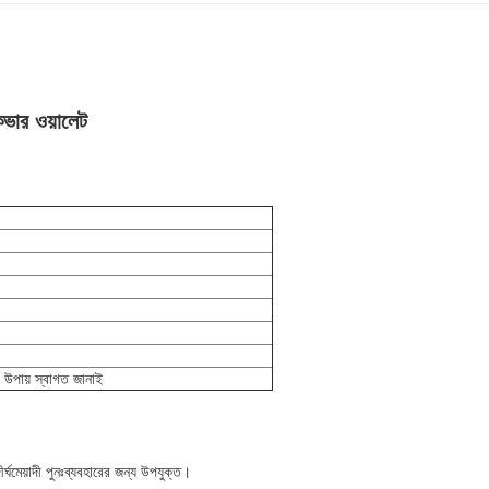
 কভার ওয়ালেট
ং উপায় স্বাগত জানাই
মেয়াদী পুনঃব্যবহারের জন্য উপযুক্ত।