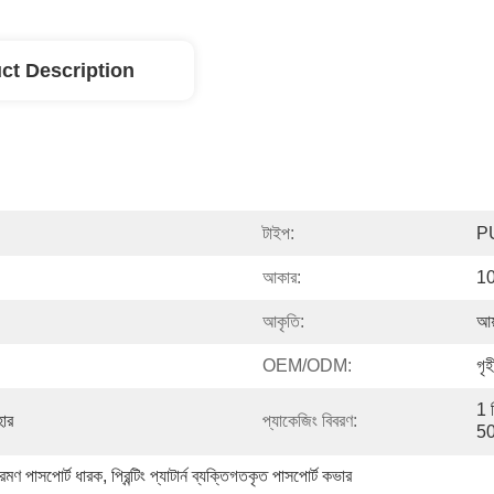
ct Description
টাইপ:
PU
আকার:
10
আকৃতি:
আয
OEM/ODM:
গৃ
1 প
হার
প্যাকেজিং বিবরণ:
50
্রমণ পাসপোর্ট ধারক
, 
প্রিন্টিং প্যাটার্ন ব্যক্তিগতকৃত পাসপোর্ট কভার