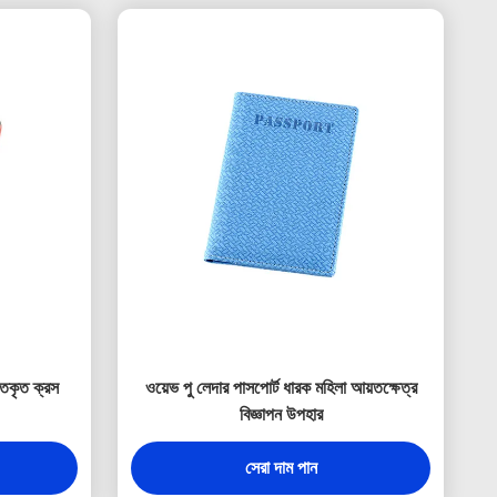
গতকৃত ক্রস
ওয়েভ পু লেদার পাসপোর্ট ধারক মহিলা আয়তক্ষেত্র
বিজ্ঞাপন উপহার
সেরা দাম পান