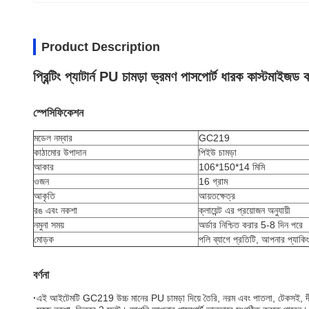
Product Description
প্রিন্টিং প্যাটার্ন PU চামড়া ভ্রমণ পাসপোর্ট ধারক কাস্টমাইজড
স্পেসিফিকেশন
মডেল নম্বার
GC219
কাঠামোর উপাদান
পিইউ চামড়া
আকার
106*150*14 মিমি
ওজন
16 গ্রাম
আকৃতি
আয়তক্ষেত্র
রঙ এবং নকশা
ক্লায়েন্ট এর প্রয়োজন অনুযায়ী
নমুনা সময়
অর্ডার নিশ্চিত করার 5-8 দিন পরে
মোড়ক
পলি ব্যাগে প্রতিটি, আপনার প্যাকি
বর্ণনা
·
এই আইটেমটি GC219 উচ্চ মানের PU চামড়া দিয়ে তৈরি, নরম এবং পাতলা, টেকসই, দীর্ঘ