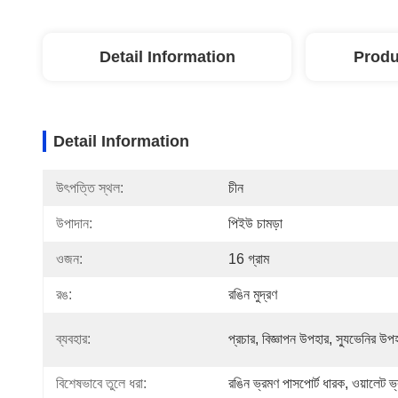
Detail Information
Produ
Detail Information
উৎপত্তি স্থল:
চীন
উপাদান:
পিইউ চামড়া
ওজন:
16 গ্রাম
রঙ:
রঙিন মুদ্রণ
ব্যবহার:
প্রচার, বিজ্ঞাপন উপহার, স্যুভেনির উপ
বিশেষভাবে তুলে ধরা:
রঙিন ভ্রমণ পাসপোর্ট ধারক
, 
ওয়ালেট ভ