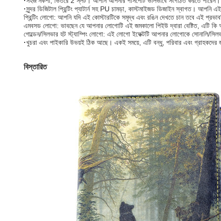
·
সহজ নকশা, ভিতরে 2 স্লট। আপনি আপনার পাসপোর্ট ভালভাবে সংগঠিত করতে পারেন।
·
সুন্দর ডিজিটাল প্রিন্টিং প্যাটার্ন সহ PU চামড়া, কাস্টমাইজড ডিজাইন স্বাগত। আপনি
প্রিন্টিং লোগো: আপনি যদি এই কোস্টারটিকে সমৃদ্ধ এবং রঙিন দেখতে চান তবে এই প্রভাব
এমবসড লোগো: ভাবছেন যে আপনার লোগোটি এই জমকালো পিইউ দ্বারা বেষ্টিত, এটি কি আশ
গোল্ডেন/সিলভার হট স্ট্যাম্পিং লোগো: এই লোগো ইফেক্টটি আপনার লোগোকে সোনালি/সিলভার
·
খুচরা এবং পাইকারি উভয়ই ঠিক আছে। একই সময়ে, এটি বন্ধু, পরিবার এবং গ্রাহকদের 
বিস্তারিত