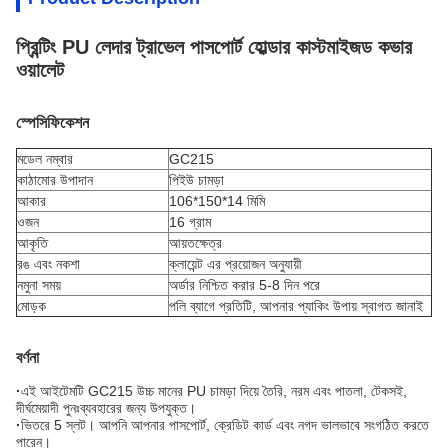
প্রিন্টিং PU লেদার ট্রাভেল পাসপোর্ট হোল্ডার কাস্টমাইজড কভার
ওয়ালেট
স্পেসিফিকেশন
মডেল নম্বার
GC215
কাঠামোর উপাদান
পিইউ চামড়া
আকার
106*150*14 মিমি
ওজন
16 গ্রাম
আকৃতি
আয়তক্ষেত্র
রঙ এবং নকশা
ক্লায়েন্ট এর প্রয়োজন অনুযায়ী
নমুনা সময়
অর্ডার নিশ্চিত করার 5-8 দিন পরে
মোড়ক
পলি ব্যাগে প্রতিটি, আপনার প্যাকিং উপায় স্বাগত জানাই
বর্ণনা
·
এই আইটেমটি GC215 উচ্চ মানের PU চামড়া দিয়ে তৈরি, নরম এবং পাতলা, টেকসই,
দীর্ঘমেয়াদী পুনঃব্যবহারের জন্য উপযুক্ত।
·
ভিতরে 5 স্লট। আপনি আপনার পাসপোর্ট, ক্রেডিট কার্ড এবং নগদ ভালভাবে সংগঠিত করতে
পারেন।