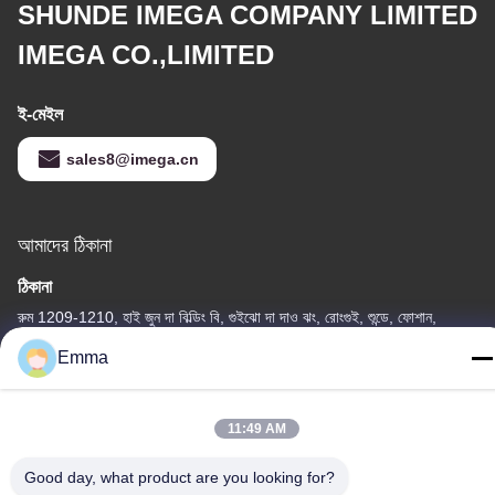
SHUNDE IMEGA COMPANY LIMITED
IMEGA CO.,LIMITED
ই-মেইল
sales8@imega.cn
আমাদের ঠিকানা
ঠিকানা
রুম 1209-1210, হাই জুন দা বিল্ডিং বি, গুইঝো দা দাও ঝং, রোংগুই, শুন্ডে, ফোশান,
গুয়াংডং, চীন
Emma
টেল
86-15816904632
11:49 AM
Good day, what product are you looking for?