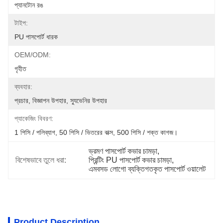
প্যানটোন রঙ
টাইপ:
PU পাসপোর্ট ধারক
OEM/ODM:
গৃহীত
ব্যবহার:
প্রচার, বিজ্ঞাপন উপহার, স্যুভেনির উপহার
প্যাকেজিং বিবরণ:
1 পিসি / পলিব্যাগ, 50 পিসি / ভিতরের বাক্স, 500 পিসি / শক্ত কাগজ।
ভ্রমণ পাসপোর্ট কভার চামড়া
, 
বিশেষভাবে তুলে ধরা:
প্রিন্টিং PU পাসপোর্ট কভার চামড়া
, 
এমবসড লোগো ব্যক্তিগতকৃত পাসপোর্ট ওয়ালেট
Product Description