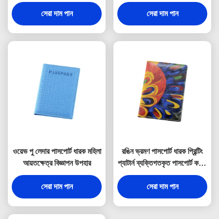
ধারক
চামড়া
সেরা দাম পান
সেরা দাম পান
ওয়েভ পু লেদার পাসপোর্ট ধারক মহিলা
রঙিন ভ্রমণ পাসপোর্ট ধারক প্রিন্টিং
আয়তক্ষেত্র বিজ্ঞাপন উপহার
প্যাটার্ন ব্যক্তিগতকৃত পাসপোর্ট কভার
ওয়ালেট
সেরা দাম পান
সেরা দাম পান