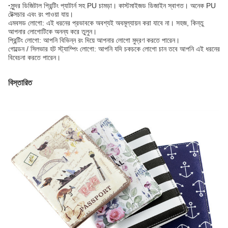
·
সুন্দর ডিজিটাল প্রিন্টিং প্যাটার্ন সহ PU চামড়া। কাস্টমাইজড ডিজাইন স্বাগত। অনেক PU
টেক্সচার এবং রং পাওয়া যায়।
এমবসড লোগো: এই ধরনের প্রভাবকে অবশ্যই অবমূল্যায়ন করা যাবে না। সহজ, কিন্তু
আপনার লোগোটিকে অনন্য করে তুলুন।
প্রিন্টিং লোগো: আপনি বিভিন্ন রং দিয়ে আপনার লোগো মুদ্রণ করতে পারেন।
গোল্ডেন / সিলভার হট স্ট্যাম্পিং লোগো: আপনি যদি চকচকে লোগো চান তবে আপনি এই ধরনের
বিবেচনা করতে পারেন।
বিস্তারিত