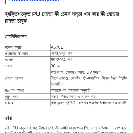
ব্যক্তিগতকৃত PU চামড়া কী চেইন দস্তা খাদ কার কী হোল্ডার
চামড়া চাবুক
স্পেসিফিকেশন
মডেল নম্বার
A6761
কাঠামোর উপাদান
পিইউ,
দস্তা খাদ
আকার
89*20*4 মিমি
ওজন
36 গ্রাম
ধাতু উপর: লেজার খোদাই, UV মুদ্রণ;
লোগো প্রভাব
পিইউ লেথারে: ডেবসিং, হট-স্ট্যাম্পিং, সিল্ক স্ক্রিন প্রিন্টিং
ইত্যাদি।
রঙ এবং নকশা
ক্লায়েন্ট এর প্রয়োজন অনুযায়ী
নমুনা সময়
অর্ডার নিশ্চিত করার 5-8 দিন পরে
মোড়ক
পলি ব্যাগে প্রতিটি; আপনার প্যাকিং উপায় স্বাগত জানাই.
বর্ণনা
রঙিন PU চাবুক সহ ধাতু কীচেন।এই কীচেনগুলি মানসম্পন্ন PU চামড়ার উপাদান গ্রহণ করে,