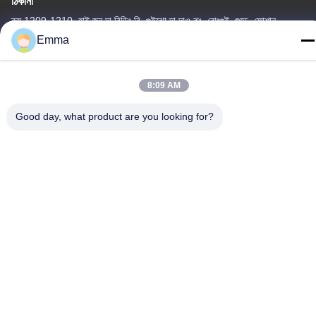
ঠিকানা
রুম 1209-1210, হাই জুন দা বিল্ডিং বি, গুইঝো দা দাও ঝং, রোংগুই, শুন্ডে, ফোশান,
গুয়াংডং, চীন
Emma
টেল
86-15816904632
8:09 AM
Good day, what product are you looking for?
গোপনীয়তা নীতি
|
সাইট ম্যাপ
চীন ভালো মানের মেটাল কীচেন হোল্ডার সরবরাহকারী। কপিরাইট © -2026 SHUNDE
IMEGA COMPANY LIMITED IMEGA CO.,LIMITED সমস্ত অধিকার
সংরক্ষিত।