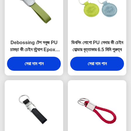
Debossing টেপ সবুজ PU
ডিবসিং লোগো PU লেদার কী চেইন
চামড়া কী চেইন স্ট্র্যাপ Epoxy
হোল্ডার বৃত্তাকার 6.5 মিমি পুরুত্ব
Doming
সেরা দাম পান
সেরা দাম পান