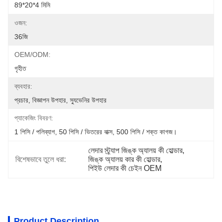
89*20*4 মিমি
ওজন:
36জি
OEM/ODM:
গৃহীত
ব্যবহার:
প্রচার, বিজ্ঞাপন উপহার, স্যুভেনির উপহার
প্যাকেজিং বিবরণ:
1 পিসি / পলিব্যাগ, 50 পিসি / ভিতরের বাক্স, 500 পিসি / শক্ত কাগজ।
লেদার স্ট্র্যাপ জিঙ্ক অ্যালয় কী হোল্ডার
, 
বিশেষভাবে তুলে ধরা:
জিঙ্ক অ্যালয় কার কী হোল্ডার
, 
পিইউ লেদার কী চেইন OEM
Product Description