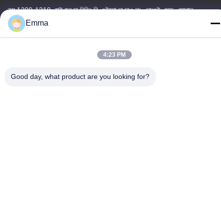
রুম 1209-1210, হাই জুন দা বিল্ডিং বি, গুইঝো দা দাও ঝং, রোংগুই, শুন্ডে, ফোশান,
গুয়াংডং, চীন
Emma
টেল
86-15816904632
4:23 PM
Good day, what product are you looking for?
গোপনীয়তা নীতি
|
সাইট ম্যাপ
চীন ভালো মানের মেটাল কীচেন হোল্ডার সরবরাহকারী। কপিরাইট © -2026 SHUNDE
IMEGA COMPANY LIMITED IMEGA CO.,LIMITED সমস্ত অধিকার
সংরক্ষিত।