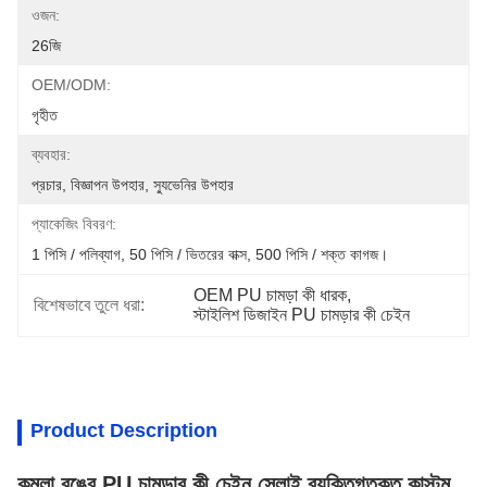
ওজন:
26জি
OEM/ODM:
গৃহীত
ব্যবহার:
প্রচার, বিজ্ঞাপন উপহার, স্যুভেনির উপহার
প্যাকেজিং বিবরণ:
1 পিসি / পলিব্যাগ, 50 পিসি / ভিতরের বাক্স, 500 পিসি / শক্ত কাগজ।
OEM PU চামড়া কী ধারক
, 
বিশেষভাবে তুলে ধরা:
স্টাইলিশ ডিজাইন PU চামড়ার কী চেইন
Product Description
কমলা রঙের PU চামড়ার কী চেইন সেলাই ব্যক্তিগতকৃত কাস্টম