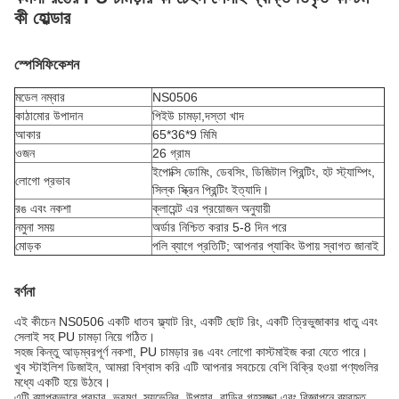
কী হোল্ডার
স্পেসিফিকেশন
মডেল নম্বার
NS0506
কাঠামোর উপাদান
পিইউ চামড়া,
দস্তা খাদ
আকার
65*36*9 মিমি
ওজন
26 গ্রাম
ইপোক্সি ডোমিং, ডেবসিং, ডিজিটাল প্রিন্টিং, হট স্ট্যাম্পিং,
লোগো প্রভাব
সিল্ক স্ক্রিন প্রিন্টিং ইত্যাদি।
রঙ এবং নকশা
ক্লায়েন্ট এর প্রয়োজন অনুযায়ী
নমুনা সময়
অর্ডার নিশ্চিত করার 5-8 দিন পরে
মোড়ক
পলি ব্যাগে প্রতিটি; আপনার প্যাকিং উপায় স্বাগত জানাই
বর্ণনা
এই কীচেন NS0506 একটি ধাতব ফ্ল্যাট রিং, একটি ছোট রিং, একটি ত্রিভুজাকার ধাতু এবং
সেলাই সহ PU চামড়া নিয়ে গঠিত।
সহজ কিন্তু আড়ম্বরপূর্ণ নকশা, PU চামড়ার রঙ এবং লোগো কাস্টমাইজ করা যেতে পারে।
খুব স্টাইলিশ ডিজাইন, আমরা বিশ্বাস করি এটি আপনার সবচেয়ে বেশি বিক্রি হওয়া পণ্যগুলির
মধ্যে একটি হয়ে উঠবে।
এটি ব্যাপকভাবে প্রচার, ভ্রমণ, স্যুভেনির, উপহার, বাড়ির গৃহসজ্জা এবং বিজ্ঞাপনে ব্যবহৃত