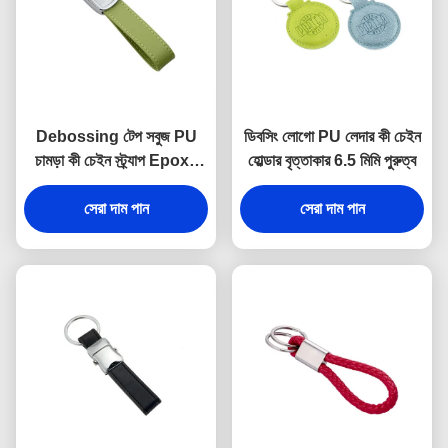
Debossing টেপ সবুজ PU
ডিবসিং লোগো PU লেদার কী চেইন
চামড়া কী চেইন স্ট্র্যাপ Epoxy
হোল্ডার বৃত্তাকার 6.5 মিমি পুরুত্ব
Doming
সেরা দাম পান
সেরা দাম পান