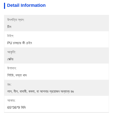
Detail Information
উৎপত্তি স্থল:
চীন
টাইপ:
PU চামড়ার কী চেইন
আকৃতি:
সেক্টর
উপাদান:
পিইউ, দস্তা খাদ
রঙ:
লাল, নীল, বাদামী, কমলা, বা আপনার প্রয়োজন অন্যান্য রঙ
আকার:
65*36*9 মিমি