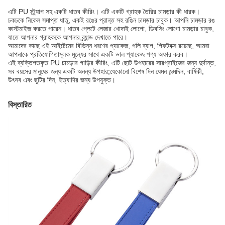
এটি PU স্ট্র্যাপ সহ একটি ধাতব কীরিং। এটি একটি গ্রাহক তৈরির চামড়ার কী ধারক।
চকচকে নিকেল সমাপ্ত ধাতু, একই রঙের প্রান্ত সহ রঙিন চামড়ার চাবুক। আপনি চামড়ার রঙ
কাস্টমাইজ করতে পারেন। ধাতব প্লেটে লেজার খোদাই লোগো, ডিবসিং লোগো চামড়ার চাবুক,
যাতে আপনার গ্রাহককে আপনার ব্র্যান্ড দেখাতে পারে।
আমাদের কাছে এই আইটেমের বিভিন্ন ধরণের প্যাকেজ, পলি ব্যাগ, গিফটবক্স রয়েছে, আমরা
আপনাকে প্রতিযোগিতামূলক মূল্যের সাথে একটি ভাল প্যাকেজ পণ্য অফার করব।
এই ব্যক্তিগতকৃত PU চামড়ার গাড়ির কীরিং, এটি ছোট উপহারের সারপ্রাইজের জন্য দুর্দান্ত,
সব বয়সের মানুষের জন্য একটি অনন্য উপহার;যেকোনো বিশেষ দিন যেমন জন্মদিন, বার্ষিকী,
উৎসব এবং ছুটির দিন, ইত্যাদির জন্য উপযুক্ত।
বিস্তারিত