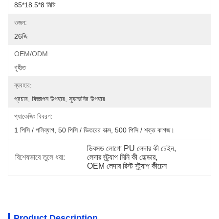
85*18.5*8 মিমি
ওজন:
26জি
OEM/ODM:
গৃহীত
ব্যবহার:
প্রচার, বিজ্ঞাপন উপহার, স্যুভেনির উপহার
প্যাকেজিং বিবরণ:
1 পিসি / পলিব্যাগ, 50 পিসি / ভিতরের বাক্স, 500 পিসি / শক্ত কাগজ।
ডিবসড লোগো PU লেদার কী চেইন
, 
বিশেষভাবে তুলে ধরা:
লেদার স্ট্র্যাপ মিনি কী হোল্ডার
, 
OEM লেদার রিস্ট স্ট্র্যাপ কীচেন
Product Description