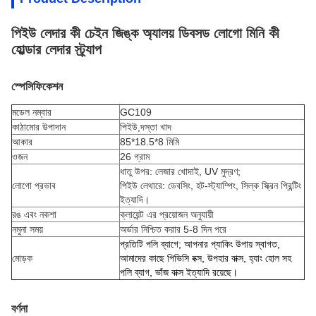
পিইউ লেদার কী চেইন জিঙ্ক অ্যালয় ডিবসড লোগো মিনি কী
হোল্ডার লেদার স্ট্র্যাপ
স্পেসিফিকেশন
মডেল নম্বার
GC109
কাঠামোর উপাদান
পিইউ,
দস্তা খাদ
আকার
85*18.5*8 মিমি
ওজন
26 গ্রাম
ধাতু উপর: লেজার খোদাই, UV মুদ্রণ;
লোগো প্রভাব
পিইউ লেথারে: ডেবসিং, হট-স্ট্যাম্পিং, সিল্ক স্ক্রিন প্রিন্টিং
ইত্যাদি।
রঙ এবং নকশা
ক্লায়েন্ট এর প্রয়োজন অনুযায়ী
নমুনা সময়
অর্ডার নিশ্চিত করার 5-8 দিন পরে
প্রতিটি পলি ব্যাগে; আপনার প্যাকিং উপায় স্বাগত,
মোড়ক
আমাদের কাছে পিভিসি বক্স, উপহার বাক্স, হ্যাং হোল সহ
পলি ব্যাগ, ভাঁজ বাক্স ইত্যাদি রয়েছে।
বর্ণনা