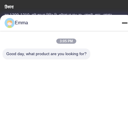
ঠিকানা
রুম 1209-1210, হাই জুন দা বিল্ডিং বি, গুইঝো দা দাও ঝং, রোংগুই, শুন্ডে, ফোশান,
গুয়াংডং, চীন
Emma
টেল
86-15816904632
3:05 PM
Good day, what product are you looking for?
গোপনীয়তা নীতি
|
সাইট ম্যাপ
চীন ভালো মানের মেটাল কীচেন হোল্ডার সরবরাহকারী। কপিরাইট © -2026 SHUNDE
IMEGA COMPANY LIMITED IMEGA CO.,LIMITED সমস্ত অধিকার
সংরক্ষিত।