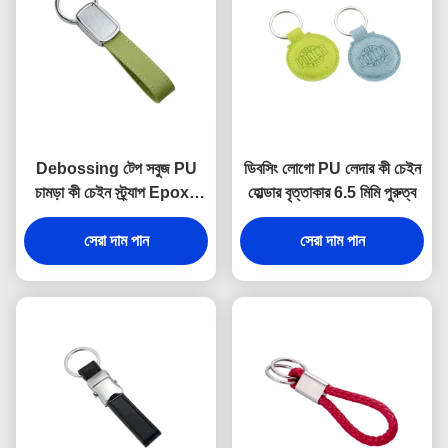
Debossing টেপ সবুজ PU
ডিবসিং লোগো PU লেদার কী চেইন
চামড়া কী চেইন স্ট্র্যাপ Epoxy
হোল্ডার বৃত্তাকার 6.5 মিমি পুরুত্ব
Doming
সেরা দাম পান
সেরা দাম পান