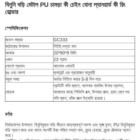
বিনুনি দড়ি মেটাল PU চামড়া কী চেইন বোনা ল্যানয়ার্ড কী রিং
হোল্ডার
স্পেসিফিকেশন
মডেল নম্বার
GC333
কাঠামোর উপাদান
পিইউ,
দস্তা খাদ
আকার
20*90*9 মিমি
ওজন
23 গ্রাম
লোগো প্রভাব
আলোক খোদাই
রঙ এবং নকশা
ক্লায়েন্ট এর প্রয়োজন অনুযায়ী
নমুনা সময়
অর্ডার নিশ্চিত করার 5-8 দিন পরে
প্রতিটি পলি ব্যাগে; আপনার প্যাকিং উপায় স্বাগত,
মোড়ক
আমাদের কাছে পিভিসি বক্স, উপহার বাক্স, হ্যাং হোল সহ
পলি ব্যাগ, ভাঁজ বাক্স ইত্যাদি রয়েছে।
বর্ণনা
নির্ভরযোগ্য উপাদান: বিনুনিযুক্ত দড়ি কীচেন আড়ম্বরপূর্ণ নকশা এবং সূক্ষ্ম বুনন, PU বিনুনিযুক্ত
দড়ি গ্রহণ করে এবং ধাতব অংশটি উচ্চ শক্তি দস্তা খাদ, সুন্দর চেহারা, সুন্দর টেক্সচার গ্রহণ
করে।