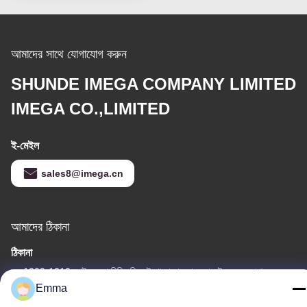
আমাদের সাথে যোগাযোগ করুন
SHUNDE IMEGA COMPANY LIMITED
IMEGA CO.,LIMITED
ই-মেইল
sales8@imega.cn
আমাদের ঠিকানা
ঠিকানা
রুম 1209-1210, হাই জুন দা বিল্ডিং বি, গুইঝো দা দাও ঝং, রোংগুই, শুন্ডে, ফোশান,
গুয়াংডং, চীন
Emma