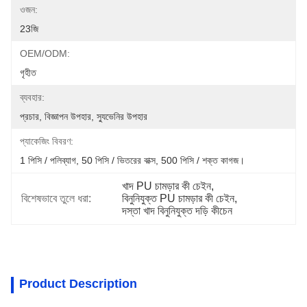
ওজন:
23জি
OEM/ODM:
গৃহীত
ব্যবহার:
প্রচার, বিজ্ঞাপন উপহার, স্যুভেনির উপহার
প্যাকেজিং বিবরণ:
1 পিসি / পলিব্যাগ, 50 পিসি / ভিতরের বাক্স, 500 পিসি / শক্ত কাগজ।
খাদ PU চামড়ার কী চেইন
, 
বিশেষভাবে তুলে ধরা:
বিনুনিযুক্ত PU চামড়ার কী চেইন
, 
দস্তা খাদ বিনুনিযুক্ত দড়ি কীচেন
Product Description