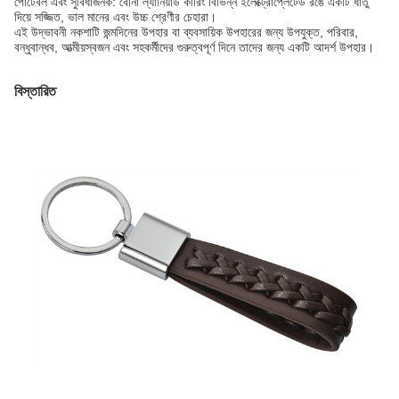
পোর্টেবল এবং সুবিধাজনক: বোনা ল্যানিয়ার্ড কীরিং বিভিন্ন ইলেক্ট্রোপ্লেটেড রঙে একটি ধাতু
দিয়ে সজ্জিত, ভাল মানের এবং উচ্চ শ্রেণীর চেহারা।
এই উদ্ভাবনী নকশাটি জন্মদিনের উপহার বা ব্যবসায়িক উপহারের জন্য উপযুক্ত, পরিবার,
বন্ধুবান্ধব, আত্মীয়স্বজন এবং সহকর্মীদের গুরুত্বপূর্ণ দিনে তাদের জন্য একটি আদর্শ উপহার।
বিস্তারিত