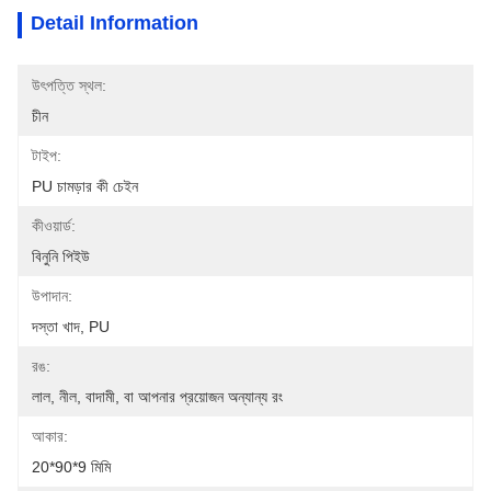
Detail Information
উৎপত্তি স্থল:
চীন
টাইপ:
PU চামড়ার কী চেইন
কীওয়ার্ড:
বিনুনি পিইউ
উপাদান:
দস্তা খাদ, PU
রঙ:
লাল, নীল, বাদামী, বা আপনার প্রয়োজন অন্যান্য রং
আকার:
20*90*9 মিমি