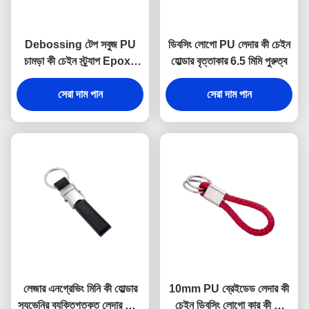
Debossing টেপ সবুজ PU
ডিবসিং লোগো PU লেদার কী চেইন
চামড়া কী চেইন স্ট্র্যাপ Epoxy
হোল্ডার বৃত্তাকার 6.5 মিমি পুরুত্ব
Doming
সেরা দাম পান
সেরা দাম পান
লেজার এনগ্রেভিং মিনি কী হোল্ডার
10mm PU ব্রেইডেড লেদার কী
স্যুভেনির ব্যক্তিগতকৃত লেদার কীরিং
চেইন ডিবসিং লোগো কার কী রিং