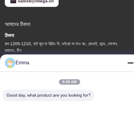
sales8@imega.cn
আমাদের ঠিকানা
ঠিকানা
রুম 1209-1210, হাই জুন দা বিল্ডিং বি, গুইঝো দা দাও ঝং, রোংগুই, শুন্ডে, ফোশান,
গুয়াংডং, চীন
টেল
Emma
86-15816904632
6:58 AM
Good day, what product are you looking for?
গোপনীয়তা নীতি
|
সাইট ম্যাপ
চীন ভালো মানের মেটাল কীচেন হোল্ডার সরবরাহকারী। কপিরাইট © -2026 SHUNDE
IMEGA COMPANY LIMITED IMEGA CO.,LIMITED সমস্ত অধিকার
সংরক্ষিত।