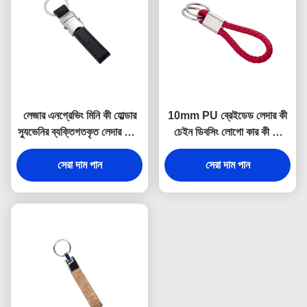
লেজার এনগ্রেভিং মিনি কী হোল্ডার
10mm PU ব্রেইডেড লেদার কী
স্যুভেনির ব্যক্তিগতকৃত লেদার কীরিং
চেইন ডিবসিং লোগো কার কী রিং
9 মিমি পুরুত্ব
হোল্ডার
সেরা দাম পান
সেরা দাম পান