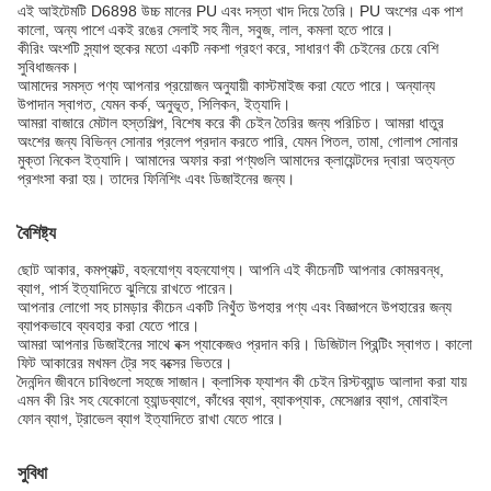
এই আইটেমটি D6898 উচ্চ মানের PU এবং দস্তা খাদ দিয়ে তৈরি। PU অংশের এক পাশ
কালো, অন্য পাশে একই রঙের সেলাই সহ নীল, সবুজ, লাল, কমলা হতে পারে।
কীরিং অংশটি স্ন্যাপ হুকের মতো একটি নকশা গ্রহণ করে, সাধারণ কী চেইনের চেয়ে বেশি
সুবিধাজনক।
আমাদের সমস্ত পণ্য আপনার প্রয়োজন অনুযায়ী কাস্টমাইজ করা যেতে পারে। অন্যান্য
উপাদান স্বাগত, যেমন কর্ক, অনুভূত, সিলিকন, ইত্যাদি।
আমরা বাজারে মেটাল হস্তশিল্প, বিশেষ করে কী চেইন তৈরির জন্য পরিচিত। আমরা ধাতুর
অংশের জন্য বিভিন্ন সোনার প্রলেপ প্রদান করতে পারি, যেমন পিতল, তামা, গোলাপ সোনার
মুক্তা নিকেল ইত্যাদি। আমাদের অফার করা পণ্যগুলি আমাদের ক্লায়েন্টদের দ্বারা অত্যন্ত
প্রশংসা করা হয়। তাদের ফিনিশিং এবং ডিজাইনের জন্য।
বৈশিষ্ট্য
ছোট আকার, কমপ্যাক্ট, বহনযোগ্য বহনযোগ্য। আপনি এই কীচেনটি আপনার কোমরবন্ধ,
ব্যাগ, পার্স ইত্যাদিতে ঝুলিয়ে রাখতে পারেন।
আপনার লোগো সহ চামড়ার কীচেন একটি নিখুঁত উপহার পণ্য এবং বিজ্ঞাপনে উপহারের জন্য
ব্যাপকভাবে ব্যবহার করা যেতে পারে।
আমরা আপনার ডিজাইনের সাথে বক্স প্যাকেজও প্রদান করি। ডিজিটাল প্রিন্টিং স্বাগত। কালো
ফিট আকারের মখমল ট্রে সহ বক্সের ভিতরে।
দৈনন্দিন জীবনে চাবিগুলো সহজে সাজান। ক্লাসিক ফ্যাশন কী চেইন রিস্টব্যান্ড আলাদা করা যায়
এমন কী রিং সহ যেকোনো হ্যান্ডব্যাগে, কাঁধের ব্যাগ, ব্যাকপ্যাক, মেসেঞ্জার ব্যাগ, মোবাইল
ফোন ব্যাগ, ট্রাভেল ব্যাগ ইত্যাদিতে রাখা যেতে পারে।
সুবিধা