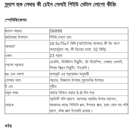
স্ন্যাপ হুক লেদার কী চেইন সেলাই পিইউ মেটাল লোগো কীরিং
স্পেসিফিকেশন
মডেল নম্বার
D6898
কাঠামোর উপাদান
পিইউ,
দস্তা খাদ
18.5x75x7 মিমি (আইটেমের আকারে কী রিং অংশ
আকার*
অন্তর্ভুক্ত নয়, কী রিংয়ের ডায়া: 32 মিমি)
ওজন
23 গ্রাম
ডেবসিং, ডিজিটাল প্রিন্টিং, হট স্ট্যাম্পিং, লেজার খোদাই,
লোগো প্রভাব
সিল্ক স্ক্রিন প্রিন্টিং, ইত্যাদি।
রঙ এবং নকশা
ক্লায়েন্ট এর প্রয়োজন অনুযায়ী
তোমার বয়স
প্রচার, বিজ্ঞাপন উপহার,
স্যুভেনির
উপহার
ই এম
গৃহীত
নমুনা সময়
অর্ডার নিশ্চিত করার 5-8 দিন পরে
প্রতিটি পলি ব্যাগে; আপনার প্যাকিং উপায় স্বাগত,
মোড়ক
আমাদের কাছে পিভিসি বক্স, উপহার বাক্স, হ্যাং হোল সহ পলি
ব্যাগ, ভাঁজ বাক্স ইত্যাদি রয়েছে।
বর্ণনা