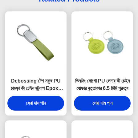
Debossing টেপ সবুজ PU
ডিবসিং লোগো PU লেদার কী চেইন
চামড়া কী চেইন স্ট্র্যাপ Epoxy
হোল্ডার বৃত্তাকার 6.5 মিমি পুরুত্ব
Doming
সেরা দাম পান
সেরা দাম পান