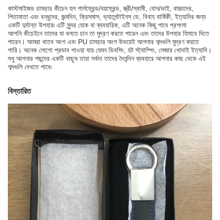
কাস্টমাইজড চামড়ার কীচেন হল গার্লফ্রেন্ড/বয়ফ্রেন্ড, স্ত্রী/স্বামী, বোন/ভাই, বাচ্চাদের,
পিতামাতা এবং বন্ধুদের, জন্মদিন, ক্রিসমাস, ভ্যালেন্টাইনস ডে, বিবাহ বার্ষিকী, ইত্যাদির জন্য
একটি দুর্দান্ত উপহার৷ এটি সুন্দর হোক বা ব্যবহারিক, এটি অনেক কিছু পাবে প্রশংসা
আপনি কীচেইনে তাদের যা বলতে চান তা মুদ্রণ করতে পারেন এবং তাদের উপহার হিসাবে দিতে
পারেন। আমরা ধাতব অংশ এবং PU চামড়ার অংশ উভয়েই আপনার শব্দগুলি মুদ্রণ করতে
পারি। অনেক লোগো প্রভাব পাওয়া যায় যেমন ডিবসিং, হট স্ট্যাম্পিং, লেজার খোদাই ইত্যাদি।
শুধু আপনার পছন্দের একটি বাছুন৷ তারা সর্বদা তাদের দৈনন্দিন ব্যবহারে আপনার কাছ থেকে এই
শব্দগুলি দেখতে পাবে৷
বিস্তারিত