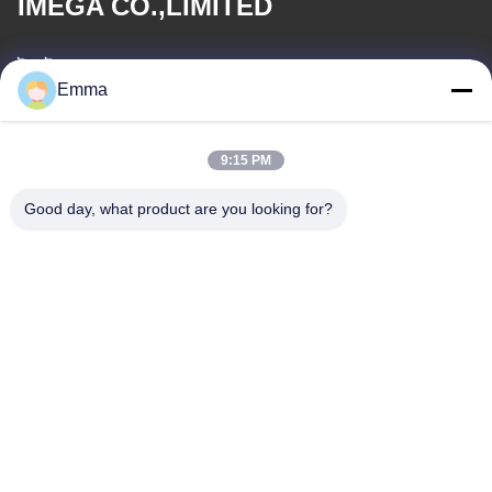
IMEGA CO.,LIMITED
ই-মেইল
Emma
sales8@imega.cn
9:15 PM
আমাদের ঠিকানা
Good day, what product are you looking for?
ঠিকানা
রুম 1209-1210, হাই জুন দা বিল্ডিং বি, গুইঝো দা দাও ঝং, রোংগুই, শুন্ডে, ফোশান,
গুয়াংডং, চীন
টেল
86-15816904632