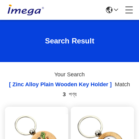
Search Result
Your Search
[ Zinc Alloy Plain Wooden Key Holder ]
Match
3
পণ্য