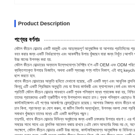
Product Description
পণ্যের বর্ণনাঃ
মেটাল কীচেন হোল্ডার একটি বহুমুখী এবং আড়ম্বরপূর্ণ আনুষাঙ্গিক যা আপনার প্রতিদিনের প
বহন করার জন্য একটি নির্ভরযোগ্য এবং আকর্ষণীয় উপায় খুঁজছেন যারা জন্য নিখুঁত।আপনি
উচ্চ মানের উপলব্ধ করা হয়.
মেটাল কীচেন হোল্ডারের অন্যতম উল্লেখযোগ্য বৈশিষ্ট্য হ'ল এটি OEM এবং ODM পরিষেব
ব্যক্তিগতকৃত উপহার ডিজাইন, অথবা একটি স্বতন্ত্র পণ্য লাইন বিকাশ, এই ধাতু keychain
ছাপ করতে হবে.
ধাতব কীচেন হোল্ডারের আকৃতি ছবিতে দেখানো হয়েছে, এটি একটি মসৃণ এবং আধুনিক নান্দনি
কিন্তু এটি একটি প্রিমিয়াম অনুভূতি দেয় যা উভয় কার্যকরী এবং ফ্যাশনেবল।ফর্ম এবং ফ
প্রতিটি মেটাল কীচেন হোল্ডার সাবধানে একটি পৃথক পলিব্যাগ মধ্যে প্যাকেজ করা হয়, নিশ্চিত
তাদের গ্রাহকদের একটি ত্রুটিহীন পণ্য উপস্থাপন করতে চান। পৃথক পলিব্যাগ এছাড়াও
কাস্টমাইজেশন এই পণ্যের আকর্ষণের কেন্দ্রবিন্দুতে রয়েছে। আপনার নিজস্ব ধাতব কীচে
চান কিনা, প্রাণবন্ত রং যোগ করুন, বা জটিল নিদর্শন অন্তর্ভুক্ত, উপলব্ধ নকশা সেবা প্
সমাধান খুঁজছেন তাদের মধ্যে এটি একটি জনপ্রিয় পছন্দ।
তদুপরি, ধাতব কীচেন হোল্ডার বিভিন্ন অনুষ্ঠানের জন্য একটি চমৎকার উপহার ধারণা। এর স্টা
সময়ের সাথে সাথে এর নান্দনিক আবেদন বজায় রাখবে।এটা কোন আশ্চর্যের বিষয় নয় যে, অন
সংক্ষেপে, মেটাল কীচেন হোল্ডার একটি উচ্চ মানের, কাস্টমাইজযোগ্য আনুষাঙ্গিক যা বিভিন