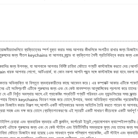
্রয়োজনীয়তাগুলিতে ব্যক্তিত্বের স্পর্শ যুক্ত করার সময় আপনার কীগুলিকে সংগঠিত রাখার জন্য ডিজা
 পুরুষদের জন্য শীতল keychains বা আপনার ব্র্যান্ড বা ব্যক্তিগত শৈলী প্রতিনিধিত্ব করার জন্য 
াদির জন্য উপলব্ধ, যা আপনাকে আপনার নির্দিষ্ট চাহিদা মেটাতে পণ্যটি কাস্টমাইজ করতে দেয়।আ
 ধারক আপনার লোগো, আর্টওয়ার্ক, বা কোন নকশা আপনি পছন্দ সঙ্গে কাস্টমাইজ করা যাবে.নকশা নমনীয়
কতার অভিব্যক্তি যা বিস্তৃত ব্যবহারকারীদের কাছে আবেদন করে। এর কম্প্যাক্ট আকার এটিকে পকেটে 
াংশনের এই সংমিশ্রণটি এটিকে পুরুষদের জন্য এবং যে কেউ মানসম্পন্ন আনুষাঙ্গিকের প্রশংসা করে তা
 যে এটি নিখুঁত অবস্থায় আসে.এই প্যাকেজিং পদ্ধতিটি পণ্যটি পরিবহন এবং হ্যান্ডলিংয়ের সময় স্ক্র্যা
 উপহার হিসাবে keychains বিতরণ সহজ করে তোলে,উপহার, অথবা অতিরিক্ত প্যাকেজিং প্রয়োজনীয়ত
ন ধারক ডিজাইন করার বিকল্প সহ,আপনি একটি সত্যিকারের অনন্য আইটেম তৈরি করতে পারেন যা আপনার ব
রক্রিয়া সহজ এবং দক্ষ করে তোলে।ব্যক্তিগতকরণের এই স্তরটি একটি সাধারণ কীচেনকে একটি অর্থপূর্ণ আ
ইলিশ চেহারা এবং ব্যবহারিক ব্যবহার এটি জন্মদিন, কর্পোরেট ইভেন্ট,প্রোমোশনাল ক্যাম্পেইনপণ্যটির ট
েকেই এটাকে পুরুষদের জন্য এবং যে কেউ স্টাইল এবং ইউটিলিটির সমন্বয়কে মূল্য দেয় তাদের জন্য সব
্ন চাহিদা মেটাতে ডিজাইন করা হয়েছে।এবং সাবধানে পৃথক পলিব্যাগ প্যাকেজিং, এটি স্টাইল এবং ব্যবহ