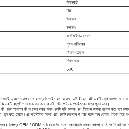
দীর্ঘস্থায়ী
টিটি
উপলব্ধ
উপলব্ধ
কাস্টমাইজড লোগো
পৃথক পলিব্যাগ
কীচেন হোল্ডার
জিংক খাদ
500
সহজেই অ্যাক্সেসযোগ্য রাখার জন্য ডিজাইন করা হয়েছে।এই কীহোল্ডারটি একটি মসৃণ নকশার সাথে স্
A একটি বহুমুখী পণ্য সরবরাহ করে যা এই চাহিদাগুলিকে শ্রেষ্ঠত্বের সাথে পূরণ করে।
ন্য কী ধারক আপনার কী সংরক্ষণ করার জন্য একটি সুবিধাজনক এবং নিরাপদ জায়গা প্রদান করে,ভুল জায়গা
গ্য পছন্দ করে তোলে।এর পরিশীলিত নকশা এটি একটি চমৎকার উপহার পছন্দ করে তোলে, বিশেষ করে যখন 
্ত পছন্দ। উপলব্ধ OEM / ODM পরিষেবাগুলির সাথে, সংস্থাগুলি তাদের লোগো বা বিশেষ ডিজাইনের সা