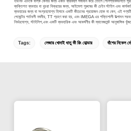
ইউনিট এটিকে বাল্ক কেনার জন্য একটি ব্যয়বহুল সমাধান করে তোলে।পলিপ্যাকগুলিতে সু
ব্যক্তিগত ব্যবহার বা খুচরা বিক্রয়ের জন্য, আইমেগা পুরুষের কী চেইন স্টাইল এবং কার্য
ব্যবহারের জন্য বা সংগ্রহযোগ্য হিসাবে একটি কীচেনের প্রয়োজন হোক না কেন, এই পণ্যটি ব
পেমেন্টের শর্তাবলী নমনীয়, TT গ্রহণ করা হয়, এবং IMEGA এর শক্তিশালী উত্পাদন সরব
নির্ভরযোগ্য, স্টাইলিশ,এবং একটি ব্যবহারিক এবং আকর্ষণীয় কী ম্যানেজমেন্ট আনুষাঙ্গিক খু
Tags:
লেজার খোদাই ধাতু কী রিং হোল্ডার
বাঁশের নিকেল মে