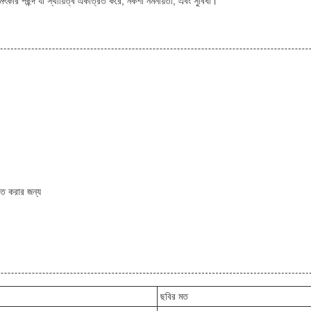
ৎকার পছন্দ যা স্থায়িত্ব একত্রিত করে, নকশা নমনীয়তা, এবং সুবিধা।
িত করার জন্য
ছবির মত