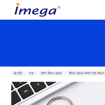
বাড়ি
পণ্য
মেটাল কীচেন হোল্ডার
কীচেন হোল্ডার কাস্টম গাড়ি কীচে