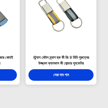
েজার খোদাই
স্ট্র্যাপ মেটাল স্ন্যাপ হুক কী রিং 9 মিমি পুরুত্বের
র
উজ্জ্বল ক্যানভাস কী হোল্ডার স্যুভেনির
সেরা দাম পান