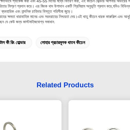
রক্ষিতভাবে প্যাকেজ করা এবং 45-55 দিনের মধ্যে বিতরণ করা, এই কীচেন হোল্ডার আপনার অর্ডারের
কারিতার মিশ্রণ প্রদান করে। এর জিংক খাদ উপাদান একটি প্রিমিয়াম অনুভূতি প্রদান করে,যদিও বিভিন্ন
্যবহারিক এবং নান্দনিক চাহিদার বিস্তৃত পরিসীমা জুড়ে।
রাহের ক্ষমতা ধারাবাহিক মানের এবং সরবরাহের নিশ্চয়তা দেয়।এই ধাতু কীচেন ধারক কারুশিল্প এবং
ঁজছেন যে কেউ জন্য কাস্টমাইজযোগ্য সমাধান.
টাল কী রিং হোল্ডার
লোহার প্রচারমূলক ধাতব কীচেন
Related Products