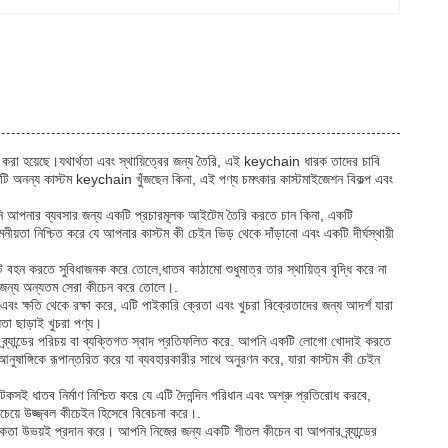
ইন করা হয়েছে।যথার্থতা এবং স্থায়িত্বের জন্য তৈরি, এই keychain ধারক তাদের চাবি
একটি অনন্য কাস্টম keychain খুঁজছেন কিনা, এই পণ্য চমৎকার কাস্টমাইজেশন বিকল্প এবং
পনি আপনার ব্যবসার জন্য একটি প্রচারমূলক আইটেম তৈরি করতে চান কিনা, একটি
তা নিশ্চিত করে যে আপনার কাস্টম কী চেইন ভিড় থেকে দাঁড়ানো এবং একটি দীর্ঘস্থায়ী
বহন করতে সুবিধাজনক করে তোলে,ধাতব কাঠামো শুধুমাত্র তার স্থায়িত্ব বৃদ্ধি করে না
দের জন্য অন্যতম সেরা কীচেন করে তোলে।.
চ এবং ক্ষতি থেকে রক্ষা করে, এটি পাইকারি ক্রেতা এবং খুচরা বিক্রেতাদের জন্য আদর্শ যারা
া ছাড়াই খুচরা পণ্য।
্র্যান্ডের পরিচয় বা ব্যক্তিগত স্বাদ প্রতিফলিত করে. আপনি একটি লোগো খোদাই করতে
নুষাঙ্গিকে রূপান্তরিত করে যা ব্যবহারকারীর সাথে অনুরণন করে, যারা কাস্টম কী চেইন
েকসই ধাতব নির্মাণ নিশ্চিত করে যে এটি দৈনন্দিন পরিধান এবং অশ্রু প্রতিরোধ করবে,
চেয়ে উজ্জ্বল কীচেইন হিসেবে বিবেচনা করে।.
ারিকতা উভয়ই প্রদান করে। আপনি নিজের জন্য একটি শীতল কীচেন বা আপনার ব্র্যান্ডের