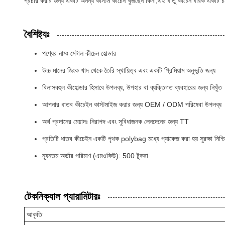
প্রচার করার জন্য একটি অনন্য কাস্টম কীচেন খুঁজছেন কিনা,এই ধাতু কীচেন ধারক একটি চম
বৈশিষ্ট্যঃ
পণ্যের নামঃ মেটাল কীচেন হোল্ডার
উচ্চ মানের জিংক খাদ থেকে তৈরি স্থায়িত্ব এবং একটি প্রিমিয়াম অনুভূতি জন্য
বিলাসবহুল কীহোল্ডার হিসাবে উপলব্ধ, উপহার বা ব্যক্তিগত ব্যবহারের জন্য নিখুঁত
আপনার ধাতব কীচেইন কাস্টমাইজ করার জন্য OEM / ODM পরিষেবা উপলব্ধ
অর্থ প্রদানের মেয়াদঃ নিরাপদ এবং সুবিধাজনক লেনদেনের জন্য TT
প্রতিটি ধাতব কীচেইন একটি পৃথক polybag মধ্যে প্যাকেজ করা হয় সুরক্ষা নিশ্চ
ন্যূনতম অর্ডার পরিমাণ (এমওকিউ): 500 টুকরা
টেকনিক্যাল প্যারামিটারঃ
আকৃতি