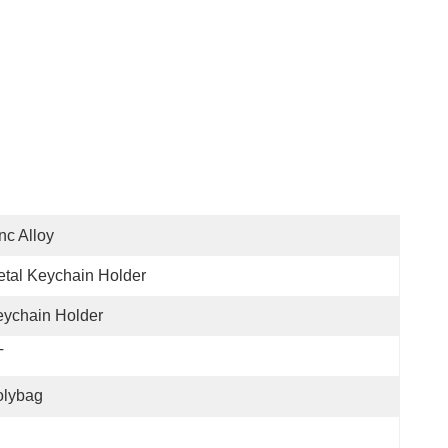
nc Alloy
tal Keychain Holder
ychain Holder
T
olybag