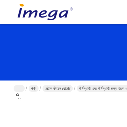
পণ্য
মেটাল কীচেন হোল্ডার
দীর্ঘস্থায়ী এবং দীর্ঘস্থায়ী জন্য জিং
বাড়ি