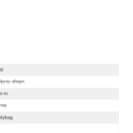
00
যক্তিগত পলিব্যাগ
ির মত
লব্ধ
olybag