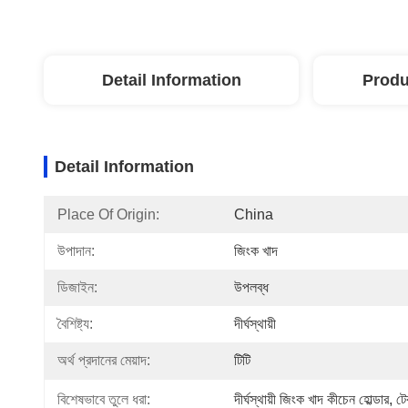
Detail Information
Produ
Detail Information
Place Of Origin:
China
উপাদান:
জিংক খাদ
ডিজাইন:
উপলব্ধ
বৈশিষ্ট্য:
দীর্ঘস্থায়ী
অর্থ প্রদানের মেয়াদ:
টিটি
বিশেষভাবে তুলে ধরা:
দীর্ঘস্থায়ী জিংক খাদ কীচেন হোল্ডার
, 
টে