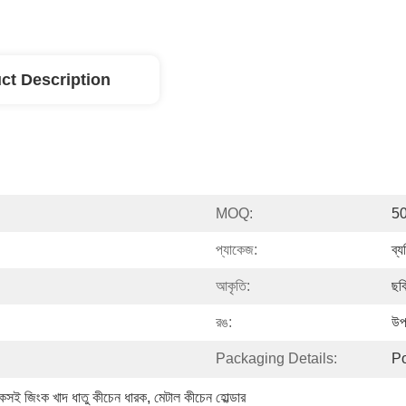
ct Description
MOQ:
5
প্যাকেজ:
ব্
আকৃতি:
ছব
রঙ:
উপ
Packaging Details:
P
কসই জিংক খাদ ধাতু কীচেন ধারক
, 
মেটাল কীচেন হোল্ডার