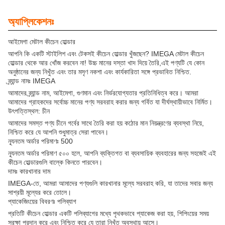
অ্যাপ্লিকেশনঃ
আইমেগা মেটাল কীচেন হোল্ডার
আপনি কি একটি স্টাইলিশ এবং টেকসই কীচেন হোল্ডার খুঁজছেন? IMEGA মেটাল কীচেন
হোল্ডার থেকে আর খোঁজ করবেন না! উচ্চ মানের দস্তা খাদ দিয়ে তৈরি,এই পণ্যটি যে কোন
অনুষ্ঠানের জন্য নিখুঁত এবং তার মসৃণ নকশা এবং কার্যকারিতা সঙ্গে প্রভাবিত নিশ্চিত.
ব্র্যান্ড নামঃ IMEGA
আমাদের ব্র্যান্ড নাম, আইমেগা, গুণমান এবং নির্ভরযোগ্যতার প্রতিনিধিত্ব করে। আমরা
আমাদের গ্রাহকদের সর্বোচ্চ মানের পণ্য সরবরাহ করার জন্য গর্বিত যা দীর্ঘস্থায়ীভাবে নির্মিত।
উৎপত্তিস্থল: চীন
আমাদের সমস্ত পণ্য চীনে গর্বের সাথে তৈরি করা হয় কঠোর মান নিয়ন্ত্রণের ব্যবস্থা নিয়ে,
নিশ্চিত করে যে আপনি শুধুমাত্র সেরা পাবেন।
ন্যূনতম অর্ডার পরিমাণঃ 500
ন্যূনতম অর্ডার পরিমাণ ৫০০ হলে, আপনি ব্যক্তিগত বা ব্যবসায়িক ব্যবহারের জন্য সহজেই এই
কীচেন হোল্ডারগুলি বাল্কে কিনতে পারবেন।
দামঃ কারখানার দাম
IMEGA-তে, আমরা আমাদের পণ্যগুলি কারখানার মূল্যে সরবরাহ করি, যা তাদের সবার জন্য
সাশ্রয়ী মূল্যের করে তোলে।
প্যাকেজিংয়ের বিবরণঃ পলিব্যাগ
প্রতিটি কীচেন হোল্ডার একটি পলিব্যাগের মধ্যে পৃথকভাবে প্যাকেজ করা হয়, শিপিংয়ের সময়
সুরক্ষা প্রদান করে এবং নিশ্চিত করে যে তারা নিখুঁত অবস্থায় আসে।