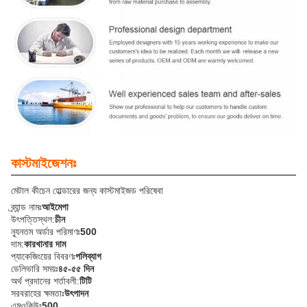
কাস্টমাইজেশনঃ
মেটাল কীচেন হোল্ডারের জন্য কাস্টমাইজড পরিষেবা
ব্র্যান্ড নামঃ
আইমেগা
উৎপত্তিস্থল:
চীন
ন্যূনতম অর্ডার পরিমাণঃ
500
দাম:
কারখানার দাম
প্যাকেজিংয়ের বিবরণঃ
পলিব্যাগ
ডেলিভারি সময়ঃ
৪৫-৫৫ দিন
অর্থ প্রদানের শর্তাবলী:
টিটি
সরবরাহের ক্ষমতাঃ
উৎপাদন
এমওকিউঃ
500