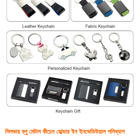
সিলভার ব্লু মেটাল কীচেন হোল্ডার ইন ইনভেডিউয়াল পলিব্যাগ