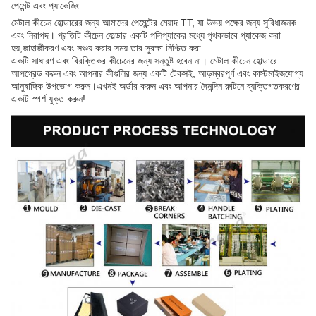
পেমেন্ট এবং প্যাকেজিং
মেটাল কীচেন হোল্ডারের জন্য আমাদের পেমেন্টের মেয়াদ TT, যা উভয় পক্ষের জন্য সুবিধাজনক
এবং নিরাপদ। প্রতিটি কীচেন হোল্ডার একটি পলিপ্যাকের মধ্যে পৃথকভাবে প্যাকেজ করা
হয়,জাহাজীকরণ এবং সঞ্চয় করার সময় তার সুরক্ষা নিশ্চিত করা.
একটি সাধারণ এবং বিরক্তিকর কীচেনের জন্য সন্তুষ্ট হবেন না। মেটাল কীচেন হোল্ডারে
আপগ্রেড করুন এবং আপনার কীগুলির জন্য একটি টেকসই, আড়ম্বরপূর্ণ এবং কাস্টমাইজযোগ্য
আনুষাঙ্গিক উপভোগ করুন।এখনই অর্ডার করুন এবং আপনার দৈনন্দিন রুটিনে ব্যক্তিগতকরণের
একটি স্পর্শ যুক্ত করুন!