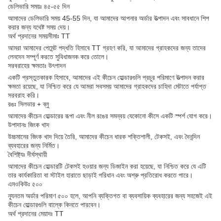
ডেলিভারি সময়ঃ ৪৫-৫৫ দিন
আমাদের ডেলিভারি সময় 45-55 দিন, যা আমাদের আপনার অর্ডার উত্পাদন এবং সাবধানে শিপ
করার জন্য যথেষ্ট সময় দেয়।
অর্থ প্রদানের সময়সীমাঃ TT
আমরা আমাদের পেমেন্ট পদ্ধতি হিসাবে TT গ্রহণ করি, যা আমাদের গ্রাহকদের জন্য তাদের
লেনদেন সম্পূর্ণ করতে সুবিধাজনক করে তোলে।
সরবরাহের ক্ষমতাঃ উৎপাদন
একটি প্রস্তুতকারক হিসাবে, আমাদের এই কীচেন হোল্ডারগুলি প্রচুর পরিমাণে উত্পাদন করার
ক্ষমতা রয়েছে, যা নিশ্চিত করে যে আমরা সবসময় আমাদের গ্রাহকদের চাহিদা মেটাতে পর্যাপ্ত
সরবরাহ করি।
রঙঃ সিলভার + ব্লু
আমাদের কীচেন হোল্ডারের রূপা এবং নীল রঙের সমন্বয় যেকোনো কীসে একটি স্পর্শ যোগ করে।
উপাদানঃ জিংক খাদ
উচ্চমানের জিংক খাদ দিয়ে তৈরি, আমাদের কীচেন ধারক শক্তিশালী, টেকসই, এবং দৈনন্দিন
ব্যবহারের জন্য নির্মিত।
বৈশিষ্ট্যঃ দীর্ঘস্থায়ী
আমাদের কীচেন হোল্ডারটি টেকসই হওয়ার জন্য ডিজাইন করা হয়েছে, যা নিশ্চিত করে যে এটি
তার কার্যকারিতা বা স্টাইল হারাতে ছাড়াই পরিধান এবং অশ্রু প্রতিরোধ করতে পারে।
এমওকিউঃ ৫০০
ন্যূনতম অর্ডার পরিমাণ ৫০০ হলে, আপনি ব্যক্তিগত বা ব্যবসায়িক ব্যবহারের জন্য সহজেই এই
কীচেন হোল্ডারগুলি বাল্কে কিনতে পারবেন।
অর্থ প্রদানের মেয়াদঃ TT