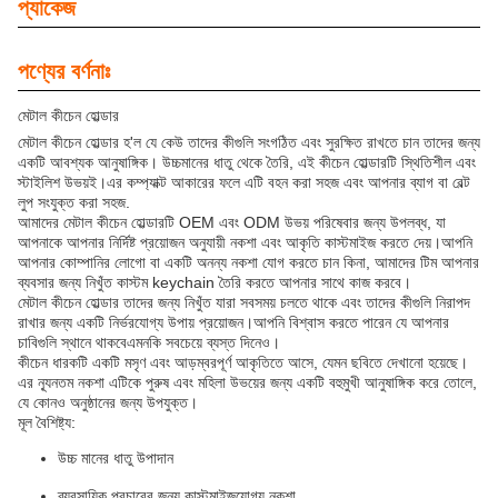
প্যাকেজ
পণ্যের বর্ণনাঃ
মেটাল কীচেন হোল্ডার
মেটাল কীচেন হোল্ডার হ'ল যে কেউ তাদের কীগুলি সংগঠিত এবং সুরক্ষিত রাখতে চান তাদের জন্য
একটি আবশ্যক আনুষাঙ্গিক। উচ্চমানের ধাতু থেকে তৈরি, এই কীচেন হোল্ডারটি স্থিতিশীল এবং
স্টাইলিশ উভয়ই।এর কম্প্যাক্ট আকারের ফলে এটি বহন করা সহজ এবং আপনার ব্যাগ বা বেল্ট
লুপ সংযুক্ত করা সহজ.
আমাদের মেটাল কীচেন হোল্ডারটি OEM এবং ODM উভয় পরিষেবার জন্য উপলব্ধ, যা
আপনাকে আপনার নির্দিষ্ট প্রয়োজন অনুযায়ী নকশা এবং আকৃতি কাস্টমাইজ করতে দেয়।আপনি
আপনার কোম্পানির লোগো বা একটি অনন্য নকশা যোগ করতে চান কিনা, আমাদের টিম আপনার
ব্যবসার জন্য নিখুঁত কাস্টম keychain তৈরি করতে আপনার সাথে কাজ করবে।
মেটাল কীচেন হোল্ডার তাদের জন্য নিখুঁত যারা সবসময় চলতে থাকে এবং তাদের কীগুলি নিরাপদ
রাখার জন্য একটি নির্ভরযোগ্য উপায় প্রয়োজন।আপনি বিশ্বাস করতে পারেন যে আপনার
চাবিগুলি স্থানে থাকবেএমনকি সবচেয়ে ব্যস্ত দিনেও।
কীচেন ধারকটি একটি মসৃণ এবং আড়ম্বরপূর্ণ আকৃতিতে আসে, যেমন ছবিতে দেখানো হয়েছে।
এর ন্যূনতম নকশা এটিকে পুরুষ এবং মহিলা উভয়ের জন্য একটি বহুমুখী আনুষাঙ্গিক করে তোলে,
যে কোনও অনুষ্ঠানের জন্য উপযুক্ত।
মূল বৈশিষ্ট্য:
উচ্চ মানের ধাতু উপাদান
ব্যবসায়িক প্রচারের জন্য কাস্টমাইজযোগ্য নকশা