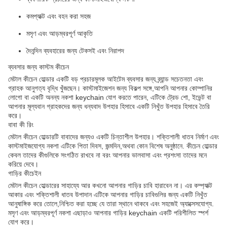
কমপ্যাক্ট এবং বহন করা সহজ
মসৃণ এবং আড়ম্বরপূর্ণ আকৃতি
দৈনন্দিন ব্যবহারের জন্য টেকসই এবং নিরাপদ
ব্যবসার জন্য কাস্টম কীচেন
মেটাল কীচেন হোল্ডার একটি বড় প্রচারমূলক আইটেম ব্যবসার জন্য ব্র্যান্ড সচেতনতা এবং
গ্রাহক আনুগত্য বৃদ্ধি খুঁজছেন। কাস্টমাইজেশন জন্য বিকল্প সঙ্গে,আপনি আপনার কোম্পানির
লোগো বা একটি অনন্য নকশা keychain যোগ করতে পারেন, এটিকে ট্রেড শো, ইভেন্ট বা
আপনার মূল্যবান গ্রাহকদের জন্য ধন্যবাদ উপহার হিসাবে একটি নিখুঁত উপহার হিসাবে তৈরি
করে।
বাবা কী রিং
মেটাল কীচেন হোল্ডারটি বাবাদের জন্যও একটি চিন্তাশীল উপহার। শক্তিশালী ধাতব নির্মাণ এবং
কাস্টমাইজযোগ্য নকশা এটিকে পিতা দিবস, জন্মদিন,অথবা কোন বিশেষ অনুষ্ঠানে. কীচেন হোল্ডার
কেবল তাদের কীগুলিকে সংগঠিত রাখবে না বরং আপনার ভালবাসা এবং প্রশংসা তাদের মনে
করিয়ে দেবে।
গাড়ির কীচেইন
মেটাল কীচেন হোল্ডারের সাহায্যে আর কখনো আপনার গাড়ির চাবি হারাবেন না। এর কম্প্যাক্ট
আকার এবং শক্তিশালী ধাতব উপাদান এটিকে আপনার গাড়ির চাবিগুলির জন্য একটি নিখুঁত
আনুষাঙ্গিক করে তোলে,নিশ্চিত করা হচ্ছে যে তারা স্থানে থাকবে এবং সহজেই অ্যাক্সেসযোগ্য.
মসৃণ এবং আড়ম্বরপূর্ণ নকশা এছাড়াও আপনার গাড়ির keychain একটি পরিশীলিত স্পর্শ
যোগ করে।