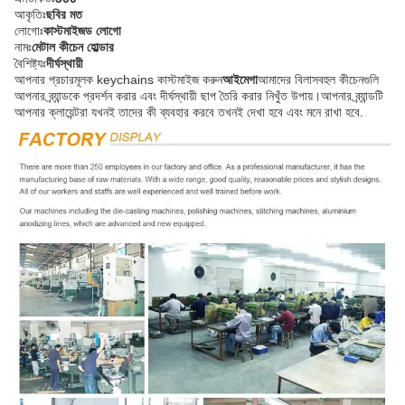
আকৃতিঃ
ছবির মত
লোগোঃ
কাস্টমাইজড লোগো
নামঃ
মেটাল কীচেন হোল্ডার
বৈশিষ্ট্যঃ
দীর্ঘস্থায়ী
আপনার প্রচারমূলক keychains কাস্টমাইজ করুন
আইমেগা
আমাদের বিলাসবহুল কীচেনগুলি
আপনার ব্র্যান্ডকে প্রদর্শন করার এবং দীর্ঘস্থায়ী ছাপ তৈরি করার নিখুঁত উপায়।আপনার ব্র্যান্ডটি
আপনার ক্লায়েন্টরা যখনই তাদের কী ব্যবহার করবে তখনই দেখা হবে এবং মনে রাখা হবে.