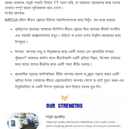
আমরা আমাদের পেমেন্ট পদ্ধতি হিসাবে TT গ্রহণ করি, যা আমাদের গ্রাহকদের জন্য তাদের
লেনদেন সম্পূর্ণ করতে সুবিধাজনক করে তোলে।
পণ্যের ব্যবহারঃ
IMEGA মেটাল কীচেন হোল্ডার বিভিন্ন অ্যাপ্লিকেশনের জন্য নিখুঁত, যার মধ্যে রয়েছেঃ
ব্যক্তিগত ব্যবহারঃ আমাদের স্টাইলিশ কীচেন হোল্ডার দিয়ে আপনার কীগুলি সংগঠিত
এবং সহজেই অ্যাক্সেসযোগ্য রাখুন। বাড়িতে বা চলতে চলতে দৈনন্দিন ব্যবহারের জন্য
উপযুক্ত।
উপহার: আপনার বন্ধু বা প্রিয়জনের জন্য একটি অনন্য এবং ব্যবহারিক উপহার
খুঁজছেন? আমাদের কাস্টম ধাতব কীচেইনগুলি একটি দুর্দান্ত বিকল্প, বিশেষত বাবাদের
জন্য যাদের তাদের কীগুলির জন্য একটি শক্ত কীরিং দরকার।
ব্যবসায়িক প্রচারঃ কাস্টমাইজড কীরিং আপনার ব্যবসা বা ব্র্যান্ড প্রচার করার একটি
দুর্দান্ত উপায়।আমাদের কীচেন হোল্ডারগুলিতে আপনার লোগো বা বার্তা যুক্ত করুন এবং
ইভেন্টগুলিতে বা একটি বিপণন প্রচারের অংশ হিসাবে তাদের দূরে দিন.