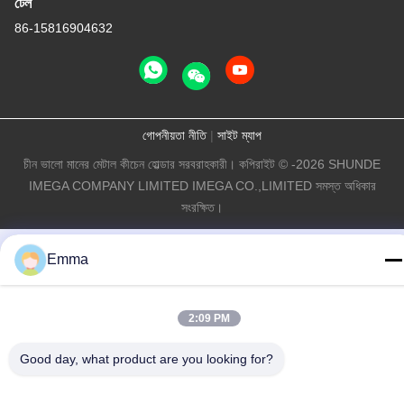
টেল
86-15816904632
গোপনীয়তা নীতি
|
সাইট ম্যাপ
চীন ভালো মানের মেটাল কীচেন হোল্ডার সরবরাহকারী। কপিরাইট © -2026 SHUNDE
IMEGA COMPANY LIMITED IMEGA CO.,LIMITED সমস্ত অধিকার
সংরক্ষিত।
Emma
2:09 PM
Good day, what product are you looking for?