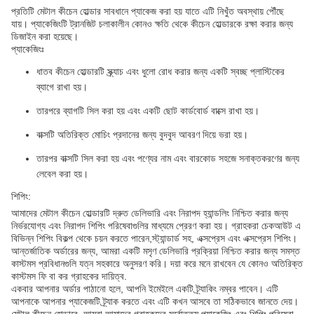
প্রতিটি মেটাল কীচেন হোল্ডার সাবধানে প্যাকেজ করা হয় যাতে এটি নিখুঁত অবস্থায় পৌঁছে
যায়। প্যাকেজিংটি ট্রানজিট চলাকালীন কোনও ক্ষতি থেকে কীচেন হোল্ডারকে রক্ষা করার জন্য
ডিজাইন করা হয়েছে।
প্যাকেজিংঃ
ধাতব কীচেন হোল্ডারটি স্ক্র্যাচ এবং ধুলো রোধ করার জন্য একটি স্বচ্ছ প্লাস্টিকের
ব্যাগে রাখা হয়।
তারপরে ব্যাগটি সিল করা হয় এবং একটি ছোট কার্ডবোর্ড বাক্সে রাখা হয়।
বাক্সটি অতিরিক্ত মোচিং প্রদানের জন্য বুদবুদ আবরণ দিয়ে ভরা হয়।
তারপর বাক্সটি সিল করা হয় এবং পণ্যের নাম এবং বারকোড সহজে সনাক্তকরণের জন্য
লেবেল করা হয়।
শিপিং:
আমাদের মেটাল কীচেন হোল্ডারটি দ্রুত ডেলিভারি এবং নিরাপদ হ্যান্ডলিং নিশ্চিত করার জন্য
নির্ভরযোগ্য এবং নিরাপদ শিপিং পরিষেবাগুলির মাধ্যমে প্রেরণ করা হয়। গ্রাহকরা চেকআউট এ
বিভিন্ন শিপিং বিকল্প থেকে চয়ন করতে পারেন,স্ট্যান্ডার্ড সহ, এক্সপ্রেস এবং এক্সপ্রেস শিপিং।
আন্তর্জাতিক অর্ডারের জন্য, আমরা একটি মসৃণ ডেলিভারি প্রক্রিয়া নিশ্চিত করার জন্য সমস্ত
কাস্টমস প্রবিধানগুলি যত্ন সহকারে অনুসরণ করি। দয়া করে মনে রাখবেন যে কোনও অতিরিক্ত
কাস্টমস ফি বা কর গ্রাহকের দায়িত্ব.
একবার আপনার অর্ডার পাঠানো হলে, আপনি ইমেইলে একটি ট্র্যাকিং নম্বর পাবেন। এটি
আপনাকে আপনার প্যাকেজটি ট্র্যাক করতে এবং এটি কখন আসবে তা সঠিকভাবে জানতে দেয়।