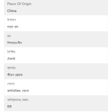
Place Of Origin:
China
উপাদান:
দস্তা খাদ
রঙ:
সিলভার+নীল
বৈশিষ্ট্য:
টেকসই
ব্যবহার:
কীচেন হোল্ডার
লোগো:
কাস্টমাইজড লোগো
অর্থপ্রদানের মেয়াদ:
টিটি