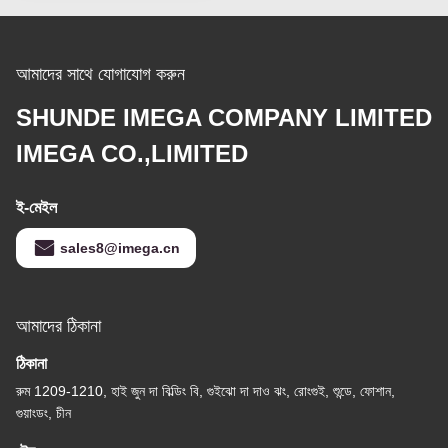
আমাদের সাথে যোগাযোগ করুন
SHUNDE IMEGA COMPANY LIMITED
IMEGA CO.,LIMITED
ই-মেইল
sales8@imega.cn
আমাদের ঠিকানা
ঠিকানা
রুম 1209-1210, হাই জুন দা বিল্ডিং বি, গুইঝো দা দাও ঝং, রোংগুই, শুন্ডে, ফোশান,
গুয়াংডং, চীন