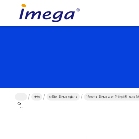
পণ্য
মেটাল কীচেন হোল্ডার
সিলভার কীচেন এবং দীর্ঘস্থায়ী জন্য 
বাড়ি