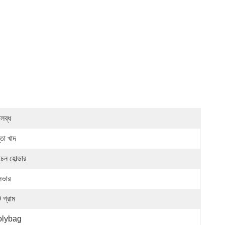
লব্ধ
তা খাদ
েন হোল্ডার
লভার
 গ্রাম
olybag