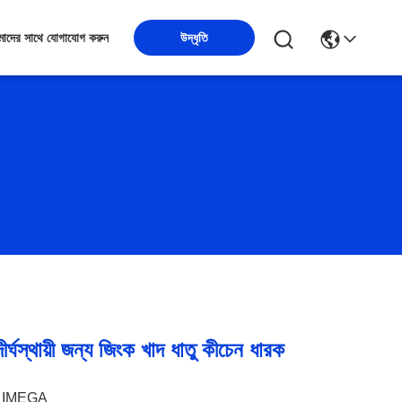
উদ্ধৃতি
াদের সাথে যোগাযোগ করুন
র্ঘস্থায়ী জন্য জিংক খাদ ধাতু কীচেন ধারক
IMEGA