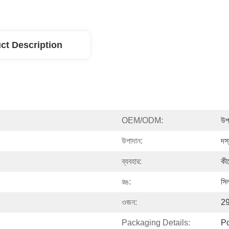
ct Description
OEM/ODM:
উপ
উপাদান:
দস্
ব্যবহার:
কীচ
রঙ:
সি
ওজন:
29
Packaging Details:
P