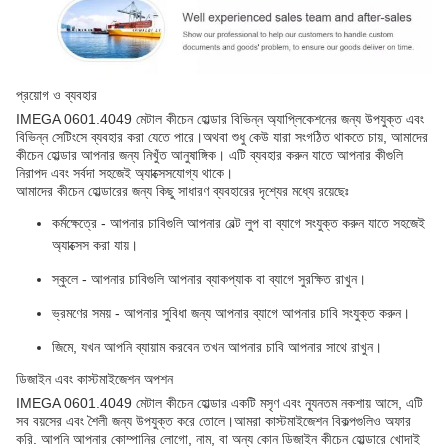
প্রয়োগ ও ব্যবহার
IMEGA 0601.4049 মেটাল কীচেন হোল্ডার বিভিন্ন অ্যাপ্লিকেশনের জন্য উপযুক্ত এবং
বিভিন্ন সেটিংসে ব্যবহার করা যেতে পারে।অথবা শুধু কেউ যারা সংগঠিত থাকতে চায়, আমাদের
কীচেন হোল্ডার আপনার জন্য নিখুঁত আনুষাঙ্গিক। এটি ব্যবহার করুন যাতে আপনার কীগুলি
নিরাপদ এবং সর্বদা সহজেই অ্যাক্সেসযোগ্য থাকে।
আমাদের কীচেন হোল্ডারের জন্য কিছু সাধারণ ব্যবহারের দৃশ্যের মধ্যে রয়েছেঃ
কর্মক্ষেত্রে - আপনার চাবিগুলি আপনার বেল্ট লুপ বা ব্যাগে সংযুক্ত করুন যাতে সহজেই
অ্যাক্সেস করা যায়।
স্কুলে - আপনার চাবিগুলি আপনার ব্যাকপ্যাক বা ব্যাগে সুরক্ষিত রাখুন।
ভ্রমণের সময় - আপনার সুবিধা জন্য আপনার ব্যাগে আপনার চাবি সংযুক্ত করুন।
জিমে, যখন আপনি ব্যায়াম করবেন তখন আপনার চাবি আপনার সাথে রাখুন।
ডিজাইন এবং কাস্টমাইজেশন অপশন
IMEGA 0601.4049 মেটাল কীচেন হোল্ডার একটি মসৃণ এবং ন্যূনতম নকশায় আসে, এটি
সব বয়সের এবং শৈলী জন্য উপযুক্ত করে তোলে।আমরা কাস্টমাইজেশন বিকল্পগুলিও অফার
করি. আপনি আপনার কোম্পানির লোগো, নাম, বা অন্য কোন ডিজাইন কীচেন হোল্ডারে খোদাই