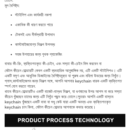
তোলে.
মূল বৈশিষ্ট্য:
স্টাইলিশ এবং কার্যকরী নকশা
একাধিক কী ধারণ করতে পারে
টেকসই এবং দীর্ঘস্থায়ী উপাদান
কাস্টমাইজযোগ্য বিকল্প উপলব্ধ
সহজ উপহারের জন্য পৃথক প্যাকেজিং
বাবার কী-রিং, ব্যক্তিগতকৃত কী-চেইন, এবং সস্তা কী-চেইন মিস করবেন না
মেটাল কীচেন হোল্ডারটি কেবল একটি ব্যবহারিক আনুষাঙ্গিক নয়, এটি একটি স্টাইলিশও। এটি
একটি মসৃণ এবং আধুনিক ডিজাইনের বৈশিষ্ট্যযুক্ত যা পুরুষ এবং মহিলা উভয়ের জন্য নিখুঁত।
প্লাস,কাস্টমাইজেশন জন্য বিকল্প সঙ্গে, আপনি আপনার keychain ধারক একটি ব্যক্তিগত
স্পর্শ যোগ করতে পারেন.
ধাতব কীচেন হোল্ডারটিও একটি বাজেট-বান্ধব বিকল্প, যা গুণমানের উপর আপস না করে সস্তা
কীচেন খুঁজছেন তাদের জন্য এটি নিখুঁত পছন্দ করে তোলে।সুতরাং আপনি একটি বাস্তব
keychain খুঁজছেন একটি বাবা বা শুধু কেউ যারা একটি অনন্য এবং ব্যক্তিগতকৃত
keychain চান কিনা, মেটাল কীচেন হোল্ডার আপনাকে কভার করেছে।