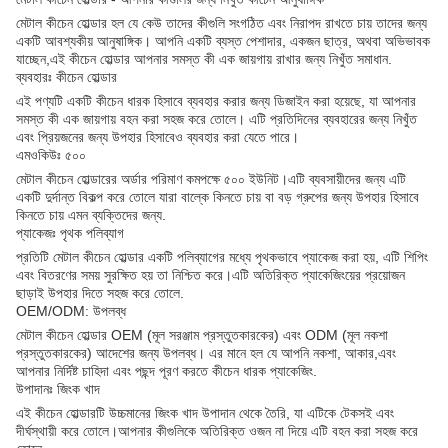
মেটাল কীচেন হোল্ডার হল যে কেউ তাদের কীগুলি সংগঠিত এবং নিরাপদ রাখতে চায় তাদের জন্য
একটি আবশ্যকীয় আনুষাঙ্গিক। আপনি একটি ব্যস্ত পেশাদার, একজন ছাত্র, অথবা অভিভাবক
যাচ্ছেন,এই কীচেন হোল্ডার আপনার সমস্ত কী এক জায়গায় রাখার জন্য নিখুঁত সমাধান.
ব্যবহারঃ কীচেন হোল্ডার
এই পণ্যটি একটি কীচেন ধারক হিসাবে ব্যবহার করার জন্য ডিজাইন করা হয়েছে, যা আপনার
সমস্ত কী এক জায়গায় বহন করা সহজ করে তোলে। এটি প্রতিদিনের ব্যবহারের জন্য নিখুঁত
এবং প্রিয়জনের জন্য উপহার হিসাবেও ব্যবহার করা যেতে পারে।
এমওকিউঃ ৫০০
মেটাল কীচেন হোল্ডারের অর্ডার পরিমাণ কমপক্ষে ৫০০ ইউনিট।এটি ব্যবসায়ীদের জন্য এটি
একটি দুর্দান্ত বিকল্প করে তোলে যারা বাল্কে কিনতে চায় বা বড় গ্রুপের জন্য উপহার হিসাবে
কিনতে চায় এমন ব্যক্তিদের জন্য.
প্যাকেজঃ পৃথক পলিব্যাগ
প্রতিটি মেটাল কীচেন হোল্ডার একটি পলিব্যাগের মধ্যে পৃথকভাবে প্যাকেজ করা হয়, এটি শিপিং
এবং বিতরণের সময় সুরক্ষিত হয় তা নিশ্চিত করে।এটি অতিরিক্ত প্যাকেজিংয়ের প্রয়োজন
ছাড়াই উপহার দিতে সহজ করে তোলে.
OEM/ODM: উপলব্ধ
মেটাল কীচেন হোল্ডার OEM (মূল সরঞ্জাম প্রস্তুতকারকের) এবং ODM (মূল নকশা
প্রস্তুতকারকের) আদেশের জন্য উপলব্ধ। এর মানে হল যে আপনি নকশা, আকার,এবং
আপনার নির্দিষ্ট চাহিদা এবং পছন্দ পূরণ করতে কীচেন ধারক প্যাকেজিং.
উপাদানঃ জিংক খাদ
এই কীচেন হোল্ডারটি উচ্চমানের জিংক খাদ উপাদান থেকে তৈরি, যা এটিকে টেকসই এবং
দীর্ঘস্থায়ী করে তোলে।আপনার কীগুলিকে অতিরিক্ত ওজন না দিয়ে এটি বহন করা সহজ করে