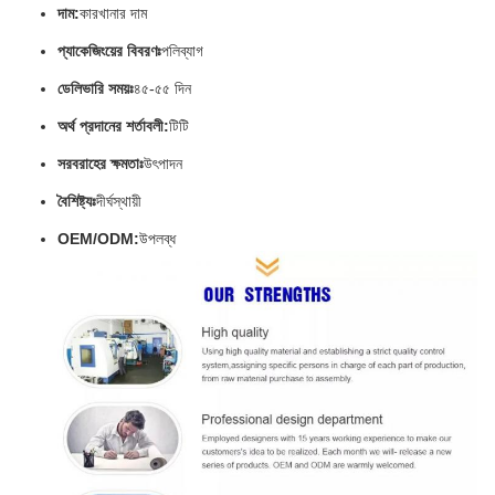
দাম:
কারখানার দাম
প্যাকেজিংয়ের বিবরণঃ
পলিব্যাগ
ডেলিভারি সময়ঃ
৪৫-৫৫ দিন
অর্থ প্রদানের শর্তাবলী:
টিটি
সরবরাহের ক্ষমতাঃ
উৎপাদন
বৈশিষ্ট্যঃ
দীর্ঘস্থায়ী
OEM/ODM:
উপলব্ধ