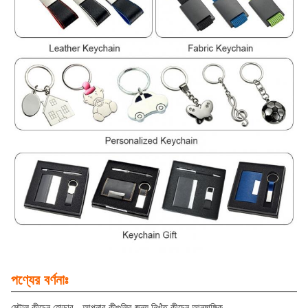
পণ্যের বর্ণনাঃ
মেটাল কীচেন হোল্ডার - আপনার কীগুলির জন্য নিখুঁত কীচেন আনুষাঙ্গিক