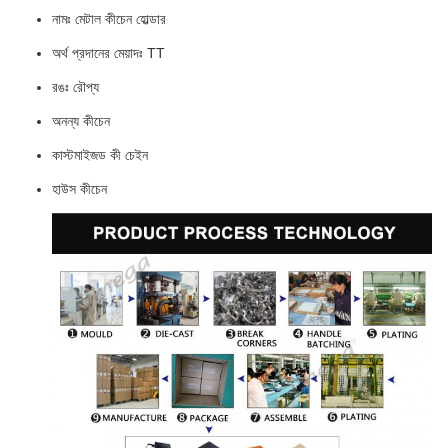
নামঃ মেটাল কীচেন হোল্ডার
অর্থ প্রদানের মেয়াদঃ TT
রঙঃ রৌপ্য
অনন্য কীচেন
কাস্টমাইজড কী চেইন
হাউস কীচেন