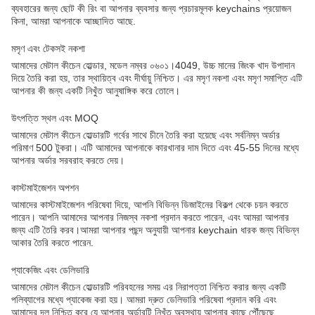
ব্যবহারের জন্য ছোট কী রিং বা আপনার ব্যবসার জন্য প্রচারমূলক keychains প্রয়োজন
কিনা, আমরা আপনাকে আচ্ছাদিত আছে.
মসৃণ এবং টেকসই নকশা
আমাদের মেটাল কীচেন হোল্ডার, মডেল নম্বর ০৬০১।4049, উচ্চ মানের জিংক খাদ উপাদান
দিয়ে তৈরি করা হয়, তার স্থায়িত্ব এবং দীর্ঘায়ু নিশ্চিত। এর মসৃণ নকশা এবং মসৃণ সমাপ্তি এটি
আপনার কী জন্য একটি নিখুঁত আনুষাঙ্গিক করে তোলে।
উৎপত্তি স্থল এবং MOQ
আমাদের মেটাল কীচেন হোল্ডারটি গর্বের সাথে চীনে তৈরি করা হয়েছে এবং সর্বনিম্ন অর্ডার
পরিমাণ 500 টুকরা। এটি আমাদের আপনাকে কারখানার দাম দিতে এবং 45-55 দিনের মধ্যে
আপনার অর্ডার সরবরাহ করতে দেয়।
কাস্টমাইজেশন অপশন
আমাদের কাস্টমাইজেশন পরিষেবা দিয়ে, আপনি বিভিন্ন ডিজাইনের বিকল্প থেকে চয়ন করতে
পারেন। আপনি আমাদের আপনার নিজস্ব নকশা প্রদান করতে পারেন, এবং আমরা আপনার
জন্য এটি তৈরি করব।আমরা আপনার পছন্দ অনুযায়ী আপনার keychain ধারক জন্য বিভিন্ন
আকার তৈরি করতে পারেন.
প্যাকেজিং এবং ডেলিভারি
আমাদের মেটাল কীচেন হোল্ডারটি পরিবহনের সময় এর নিরাপত্তা নিশ্চিত করার জন্য একটি
পলিব্যাগের মধ্যে প্যাকেজ করা হয়। আমরা দ্রুত ডেলিভারি পরিষেবা প্রদান করি এবং
আমাদের দল নিশ্চিত করে যে আপনার অর্ডারটি নিখুঁত অবস্থায় আপনার কাছে পৌঁছেছে.