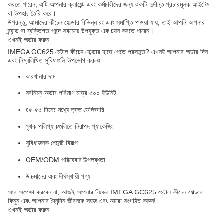
করতে পারেন, এটি আপনার ক্লায়েন্ট এবং কর্মচারীদের জন্য একটি দুর্দান্ত প্রচারমূলক আইটেম
বা উপহার তৈরি করে।
উপরন্তু, আমাদের কীচেন হোল্ডার বিভিন্ন রং এবং সমাপ্তি পাওয়া যায়, তাই আপনি আপনার
ব্র্যান্ড বা ব্যক্তিগত পছন্দ সবচেয়ে উপযুক্ত এক চয়ন করতে পারেন।
এখনই অর্ডার করুন
IMEGA GC625 মেটাল কীচেন হোল্ডার হাতে পেতে প্রস্তুত? এখনই আপনার অর্ডার দিন
এবং নিম্নলিখিত সুবিধাগুলি উপভোগ করুনঃ
কারখানার দাম
সর্বনিম্ন অর্ডার পরিমাণ মাত্র ৫০০ ইউনিট
৪৫-৫৫ দিনের মধ্যে দ্রুত ডেলিভারি
পৃথক পলিপ্যাকগুলিতে নিরাপদ প্যাকেজিং
সুবিধাজনক পেমেন্ট বিকল্প
OEM/ODM পরিষেবার উপলব্ধতা
উচ্চমানের এবং দীর্ঘস্থায়ী পণ্য
আর অপেক্ষা করবেন না, আজই আপনার নিজের IMEGA GC625 মেটাল কীচেন হোল্ডার
কিনুন এবং আপনার দৈনন্দিন জীবনকে সহজ এবং আরো সংগঠিত করুন!
এখনই অর্ডার করুন