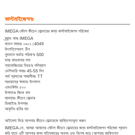
কাস্টমাইজেশনঃ
IMEGA মেটাল কীচেন হোল্ডারের জন্য কাস্টমাইজেশন পরিষেবা
ব্র্যান্ড নামঃ IMEGA
মডেল নম্বরঃ ০৬০১।4049
উৎপত্তিস্থল: চীন
ন্যূনতম অর্ডার পরিমাণঃ 500
দামঃ কারখানার দাম
প্যাকেজিংয়ের বিবরণঃ পলিব্যাগ
ডেলিভারি সময়ঃ 45-55 দিন
অর্থ প্রদানের সময়সীমাঃ TT
সরবরাহের ক্ষমতাঃ উৎপাদন
এমওকিউঃ ৫০০
উপাদানঃ জিংক খাদ
ব্যবহারঃ কীচেন হোল্ডার
ডিজাইনঃ উপলব্ধ
আকৃতিঃ ছবির মত
আইমেগা দিয়ে আপনার কীচেন হোল্ডারকে ব্যক্তিগতকৃত করুন
IMEGA-তে, আমরা আমাদের মেটাল কীচেন হোল্ডারের জন্য কাস্টমাইজেশন পরিষেবা প্রদান
করি যাতে এটি আপনার জন্য সত্যিকারের অনন্য এবং বিশেষ করে।আপনার ব্যক্তিগত