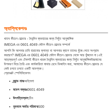
অ্যাপ্লিকেশনঃ
ধাতব কীচেন হোল্ডার - দৈনন্দিন ব্যবহারের জন্য নিখুঁত আনুষাঙ্গিক
IMEGA এর 0601.4049 মেটাল কীচেন হোল্ডার সম্পর্কে
আপনি কি আপনার চাবি হারানোর ক্লান্ত বা আপনার ব্যাগে তাদের খুঁজে পেতে সংগ্রাম
করছেন? IMEGA এর 0601.4049 মেটাল কীচেন হোল্ডার থেকে আর খুঁজবেন না।এই
আড়ম্বরপূর্ণ এবং টেকসই কীচেন ধারক দৈনন্দিন ব্যবহারের জন্য নিখুঁত আনুষাঙ্গিকউচ্চমানের
উপকরণ দিয়ে তৈরি এবং কার্যকারিতা মাথায় রেখে ডিজাইন করা, আমাদের কীচেন হোল্ডার যে
কেউ চলতে চলতে একটি আবশ্যক।
প্রোডাক্ট স্পেসিফিকেশন
ব্র্যান্ড নামঃ
আইমেগা
মডেল নম্বরঃ
0601.4049
উৎপত্তিস্থল:
চীন
ন্যূনতম অর্ডার পরিমাণঃ
500