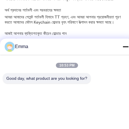
অর্থ প্রদানের শর্তাবলী এবং সরবরাহের ক্ষমতা
আমরা আমাদের পেমেন্ট শর্তাবলী হিসাবে TT গ্রহণ, এবং আমরা আপনার প্রয়োজনীয়তা পূরণ
করতে আমাদের মেটাল Keychain হোল্ডার বৃহৎ পরিমাণে উত্পাদন করার ক্ষমতা আছে।
আজই আপনার ব্যক্তিগতকৃত কীচেন হোল্ডার পান
সাধারণ কীচেন হোল্ডারের সাথে সন্তুষ্ট হবেন না। এটিকে আইমেগা দিয়ে ব্যক্তিগতকৃত করুন
এবং এটিকে সত্যিই আপনার করে তুলুন।কমপক্ষে ৫০০ টুকরো অর্ডার করতে আজই আমাদের
Emma
সাথে যোগাযোগ করুন এবং কারখানার মূল্যে আমাদের উচ্চমানের মেটাল কীচেন হোল্ডারটি পান.
10:53 PM
Good day, what product are you looking for?