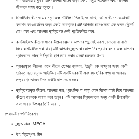
এক জায়গায় রাখুন। এটি আপনার বাড়ির জন্য একটি নিখুঁত সংযোজন এবং আপনার
জীবনকে সহজ করে তুলবে।
ডিজাইনার কীচেনঃ এর মসৃণ এবং স্টাইলিশ ডিজাইনের সাথে, মেটাল কীচেন হোল্ডারটি
ফ্যাশন-ফরওয়ার্ডদের জন্য একটি আবশ্যক।এটি আপনার চাবিগুলিতে এক ঝলক সৌন্দর্য
যোগ করে এবং আপনার ব্যক্তিগত শৈলী প্রতিফলিত করে.
কাস্টমাইজড কীচেনঃ ধাতব কীচেন হোল্ডার আপনার পছন্দসই নকশা, লোগো বা বার্তা
দিয়ে কাস্টমাইজ করা যায়।এটি আপনার ব্র্যান্ড বা কোম্পানির প্রচার করার এবং আপনার
গ্রাহকদের কাছে দীর্ঘস্থায়ী ছাপ তৈরি করার একটি চমৎকার উপায়.
প্রচারমূলক কীচেনঃ ধাতব কীচেন হোল্ডার ব্যবসায়, ইভেন্ট এবং সংস্থার জন্য একটি
দুর্দান্ত প্রচারমূলক আইটেম।এটি একটি দরকারী এবং ব্যবহারিক পণ্য যা আপনার
লক্ষ্য শ্রোতাদের উপর স্থায়ী ছাপ ফেলে দেবে.
ব্যক্তিগতকৃত কীচেন: আপনার নাম, প্রাথমিক বা অন্য কোন বিশেষ বার্তা দিয়ে আপনার
কীচেন ধারককে অনন্য করে তুলুন। এটি আপনার প্রিয়জনদের জন্য একটি চিন্তাশীল
এবং অনন্য উপহার তৈরি করে।.
প্রোডাক্ট স্পেসিফিকেশন
ব্র্যান্ড নামঃ IMEGA
উৎপত্তিস্থল: চীন