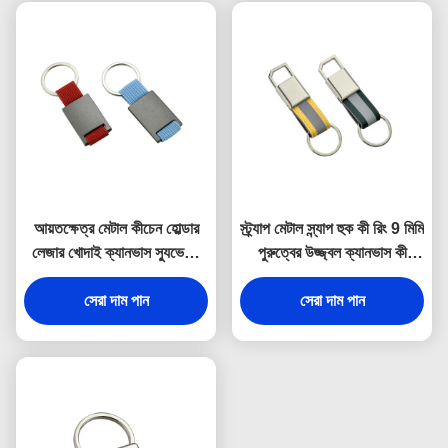
আয়তক্ষেত্র মেটাল কীচেন হোল্ডার
স্ট্র্যাপ মেটাল স্ন্যাপ হুক কী রিং 9 মিমি
লেজার খোদাই ক্যানভাস স্যুভেনির
পুরুত্বের উজ্জ্বল ক্যানভাস কী
উপহার
হোল্ডার স্যুভেনির
সেরা দাম পান
সেরা দাম পান