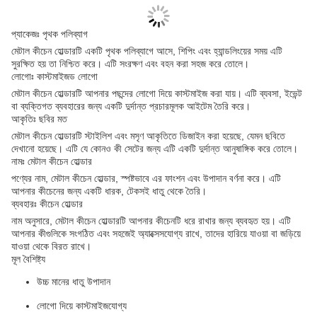
প্যাকেজঃ পৃথক পলিব্যাগ
মেটাল কীচেন হোল্ডারটি একটি পৃথক পলিব্যাগে আসে, শিপিং এবং হ্যান্ডলিংয়ের সময় এটি
সুরক্ষিত হয় তা নিশ্চিত করে। এটি সংরক্ষণ এবং বহন করা সহজ করে তোলে।
লোগোঃ কাস্টমাইজড লোগো
মেটাল কীচেন হোল্ডারটি আপনার পছন্দের লোগো দিয়ে কাস্টমাইজ করা যায়। এটি ব্যবসা, ইভেন্ট
বা ব্যক্তিগত ব্যবহারের জন্য একটি দুর্দান্ত প্রচারমূলক আইটেম তৈরি করে।
আকৃতিঃ ছবির মত
মেটাল কীচেন হোল্ডারটি স্টাইলিশ এবং মসৃণ আকৃতিতে ডিজাইন করা হয়েছে, যেমন ছবিতে
দেখানো হয়েছে। এটি যে কোনও কী সেটের জন্য এটি একটি দুর্দান্ত আনুষাঙ্গিক করে তোলে।
নামঃ মেটাল কীচেন হোল্ডার
পণ্যের নাম, মেটাল কীচেন হোল্ডার, স্পষ্টভাবে এর ফাংশন এবং উপাদান বর্ণনা করে। এটি
আপনার কীচেনের জন্য একটি ধারক, টেকসই ধাতু থেকে তৈরি।
ব্যবহারঃ কীচেন হোল্ডার
নাম অনুসারে, মেটাল কীচেন হোল্ডারটি আপনার কীচেনটি ধরে রাখার জন্য ব্যবহৃত হয়। এটি
আপনার কীগুলিকে সংগঠিত এবং সহজেই অ্যাক্সেসযোগ্য রাখে, তাদের হারিয়ে যাওয়া বা জড়িয়ে
যাওয়া থেকে বিরত রাখে।
মূল বৈশিষ্ট্য
উচ্চ মানের ধাতু উপাদান
লোগো দিয়ে কাস্টমাইজযোগ্য