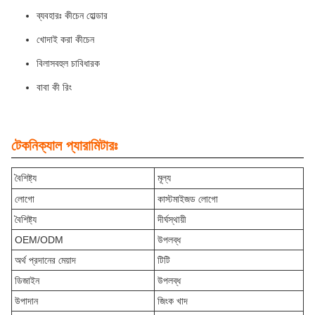
ব্যবহারঃ কীচেন হোল্ডার
খোদাই করা কীচেন
বিলাসবহুল চাবিধারক
বাবা কী রিং
টেকনিক্যাল প্যারামিটারঃ
বৈশিষ্ট্য
মূল্য
লোগো
কাস্টমাইজড লোগো
বৈশিষ্ট্য
দীর্ঘস্থায়ী
OEM/ODM
উপলব্ধ
অর্থ প্রদানের মেয়াদ
টিটি
ডিজাইন
উপলব্ধ
উপাদান
জিংক খাদ