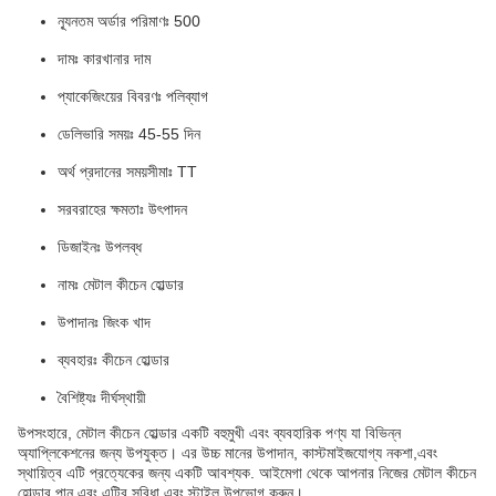
ন্যূনতম অর্ডার পরিমাণঃ 500
দামঃ কারখানার দাম
প্যাকেজিংয়ের বিবরণঃ পলিব্যাগ
ডেলিভারি সময়ঃ 45-55 দিন
অর্থ প্রদানের সময়সীমাঃ TT
সরবরাহের ক্ষমতাঃ উৎপাদন
ডিজাইনঃ উপলব্ধ
নামঃ মেটাল কীচেন হোল্ডার
উপাদানঃ জিংক খাদ
ব্যবহারঃ কীচেন হোল্ডার
বৈশিষ্ট্যঃ দীর্ঘস্থায়ী
উপসংহারে, মেটাল কীচেন হোল্ডার একটি বহুমুখী এবং ব্যবহারিক পণ্য যা বিভিন্ন
অ্যাপ্লিকেশনের জন্য উপযুক্ত। এর উচ্চ মানের উপাদান, কাস্টমাইজযোগ্য নকশা,এবং
স্থায়িত্ব এটি প্রত্যেকের জন্য একটি আবশ্যক. আইমেগা থেকে আপনার নিজের মেটাল কীচেন
হোল্ডার পান এবং এটির সুবিধা এবং স্টাইল উপভোগ করুন।