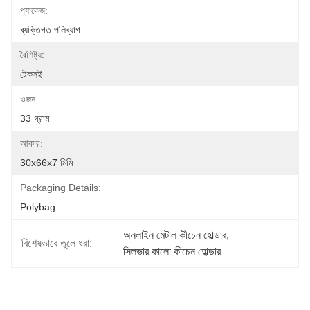
প্যাকেজ:
ব্যক্তিগত পলিব্যাগ
বৈশিষ্ট্য:
টেকসই
ওজন:
33 গ্রাম
আকার:
30x66x7 মিমি
Packaging Details:
Polybag
অনলাইন মেটাল কীচেন হোল্ডার
, 
বিশেষভাবে তুলে ধরা:
সিলভার কালো কীচেন হোল্ডার