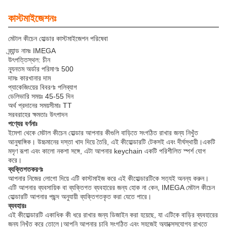
কাস্টমাইজেশনঃ
মেটাল কীচেন হোল্ডার কাস্টমাইজেশন পরিষেবা
ব্র্যান্ড নামঃ IMEGA
উৎপত্তিস্থল: চীন
ন্যূনতম অর্ডার পরিমাণঃ 500
দামঃ কারখানার দাম
প্যাকেজিংয়ের বিবরণঃ পলিব্যাগ
ডেলিভারি সময়ঃ 45-55 দিন
অর্থ প্রদানের সময়সীমাঃ TT
সরবরাহের ক্ষমতাঃ উৎপাদন
পণ্যের বর্ণনাঃ
ইমেগা থেকে মেটাল কীচেন হোল্ডার আপনার কীগুলি বাড়িতে সংগঠিত রাখার জন্য নিখুঁত
আনুষাঙ্গিক। উচ্চমানের দস্তা খাদ দিয়ে তৈরি, এই কীহোল্ডারটি টেকসই এবং দীর্ঘস্থায়ী।একটি
মসৃণ রূপা এবং কালো নকশা সঙ্গে, এটা আপনার keychain একটি পরিশীলিত স্পর্শ যোগ
করে।
ব্যক্তিগতকরণঃ
আপনার নিজের লোগো দিয়ে এটি কাস্টমাইজ করে এই কীহোল্ডারটিকে সত্যই অনন্য করুন।
এটি আপনার ব্যবসায়িক বা ব্যক্তিগত ব্যবহারের জন্য হোক না কেন, IMEGA মেটাল কীচেন
হোল্ডারটি আপনার পছন্দ অনুযায়ী ব্যক্তিগতকৃত করা যেতে পারে।
ব্যবহারঃ
এই কীহোল্ডারটি একাধিক কী ধরে রাখার জন্য ডিজাইন করা হয়েছে, যা এটিকে বাড়ির ব্যবহারের
জন্য নিখুঁত করে তোলে।আপনি আপনার চাবি সংগঠিত এবং সহজেই অ্যাক্সেসযোগ্য রাখতে