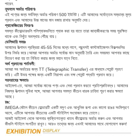
পারেন.
ন্যূনতম অর্ডার পরিমাণঃ
এই পণ্যের জন্য সর্বনিম্ন অর্ডার পরিমাণ 500 ইউনিট। এটি আমাদের সর্বোত্তম সম্ভাব্য মূল্য
প্রদান এবং আমাদের উচ্চ মানের মান বজায় রাখার অনুমতি দেয়।
প্যাকেজিংয়ের বিবরণঃ
সমস্ত কীহোল্ডারগুলি পলিপ্যাকগুলিতে প্যাক করা হয় যাতে তারা জাহাজীকরণের সময় সুরক্ষিত
থাকে এবং নিখুঁত অবস্থায় পৌঁছে যায়।
ডেলিভারি সময়ঃ
আমাদের উত্পাদন প্রক্রিয়া 45-55 দিনের মধ্যে লাগে, পছন্দসই কাস্টমাইজেশন বিকল্পগুলির
উপর নির্ভর করে।আমরা আপনার অর্ডার সর্বোচ্চ মান অনুযায়ী তৈরি এবং সময়মত আপনার কাছে
বিতরণ করা হয় তা নিশ্চিত করার জন্য মহান যত্ন নিতে.
অর্থ প্রদানের শর্তাবলী:
আমরা সব অর্ডারের জন্য TT (Telegraphic Transfer) এর মাধ্যমে পেমেন্ট গ্রহণ
করি। এটি উভয় পক্ষের জন্য একটি নিরাপদ এবং দক্ষ পেমেন্ট পদ্ধতি প্রদান করে।
সরবরাহের ক্ষমতাঃ
আইমেগা-তে, আমরা সর্বোচ্চ মানের পণ্য এবং সেবা প্রদান করতে প্রতিশ্রুতিবদ্ধ। আমাদের
নিজস্ব উত্পাদন সুবিধা সঙ্গে, আমরা আপনার সমস্ত কীচেন ধারক চাহিদা পূরণ করার ক্ষমতা
আছে।
রঙ:
IMEGA মেটাল কীচেন হোল্ডারটি একটি মসৃণ এবং আধুনিক রূপা এবং কালো রঙের সংমিশ্রণে
আসে, এটিকে আপনার কীচেনের একটি স্টাইলিশ সংযোজন করে তোলে।
আজই আইমেগা থেকে আপনার ব্যক্তিগতকৃত ধাতব কীহোল্ডার অর্ডার করুন এবং আপনার
কীগুলি স্টাইলে সংগঠিত রাখুন। আরও তথ্যের জন্য এখনই আমাদের সাথে যোগাযোগ করুন!