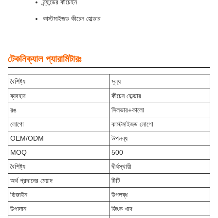
ব্র্যান্ডের কীচেইন
কাস্টমাইজড কীচেন হোল্ডার
টেকনিক্যাল প্যারামিটারঃ
বৈশিষ্ট্য
মূল্য
ব্যবহার
কীচেন হোল্ডার
রঙ
সিলভার+কালো
লোগো
কাস্টমাইজড লোগো
OEM/ODM
উপলব্ধ
MOQ
500
বৈশিষ্ট্য
দীর্ঘস্থায়ী
অর্থ প্রদানের মেয়াদ
টিটি
ডিজাইন
উপলব্ধ
উপাদান
জিংক খাদ