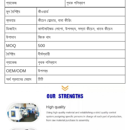
প্যাকেজ
পৃথক পলিব্যাগ
মূল বৈশিষ্ট্য
কীওয়ার্ড
ব্যবহার
কীচেন হোল্ডার, বাবা কীরিং
ডিজাইন
কাস্টমাইজড লোগো, উপলভ্য, সস্তা কীচেন, ধাতব কীচেন
উপাদান
জিংক খাদ
MOQ
500
বৈশিষ্ট্য
দীর্ঘস্থায়ী
প্যাকেজ
পৃথক পলিব্যাগ
OEM/ODM
উপলব্ধ
অর্থ প্রদানের মেয়াদ
টিটি