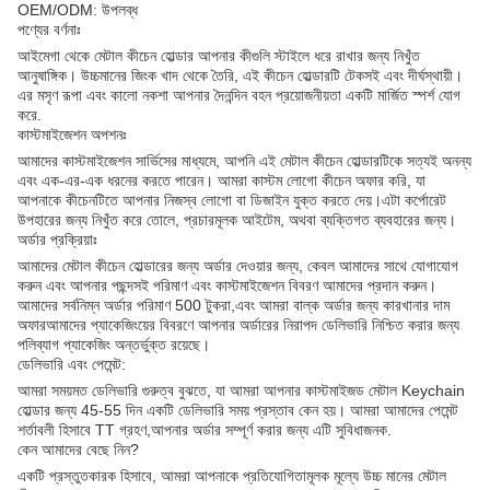
OEM/ODM: উপলব্ধ
পণ্যের বর্ণনাঃ
আইমেগা থেকে মেটাল কীচেন হোল্ডার আপনার কীগুলি স্টাইলে ধরে রাখার জন্য নিখুঁত
আনুষাঙ্গিক। উচ্চমানের জিংক খাদ থেকে তৈরি, এই কীচেন হোল্ডারটি টেকসই এবং দীর্ঘস্থায়ী।
এর মসৃণ রূপা এবং কালো নকশা আপনার দৈনন্দিন বহন প্রয়োজনীয়তা একটি মার্জিত স্পর্শ যোগ
করে.
কাস্টমাইজেশন অপশনঃ
আমাদের কাস্টমাইজেশন সার্ভিসের মাধ্যমে, আপনি এই মেটাল কীচেন হোল্ডারটিকে সত্যই অনন্য
এবং এক-এর-এক ধরনের করতে পারেন। আমরা কাস্টম লোগো কীচেন অফার করি, যা
আপনাকে কীচেনটিতে আপনার নিজস্ব লোগো বা ডিজাইন যুক্ত করতে দেয়।এটা কর্পোরেট
উপহারের জন্য নিখুঁত করে তোলে, প্রচারমূলক আইটেম, অথবা ব্যক্তিগত ব্যবহারের জন্য।
অর্ডার প্রক্রিয়াঃ
আমাদের মেটাল কীচেন হোল্ডারের জন্য অর্ডার দেওয়ার জন্য, কেবল আমাদের সাথে যোগাযোগ
করুন এবং আপনার পছন্দসই পরিমাণ এবং কাস্টমাইজেশন বিবরণ আমাদের প্রদান করুন।
আমাদের সর্বনিম্ন অর্ডার পরিমাণ 500 টুকরা,এবং আমরা বাল্ক অর্ডার জন্য কারখানার দাম
অফারআমাদের প্যাকেজিংয়ের বিবরণে আপনার অর্ডারের নিরাপদ ডেলিভারি নিশ্চিত করার জন্য
পলিব্যাগ প্যাকেজিং অন্তর্ভুক্ত রয়েছে।
ডেলিভারি এবং পেমেন্ট:
আমরা সময়মত ডেলিভারি গুরুত্ব বুঝতে, যা আমরা আপনার কাস্টমাইজড মেটাল Keychain
হোল্ডার জন্য 45-55 দিন একটি ডেলিভারি সময় প্রস্তাব কেন হয়। আমরা আমাদের পেমেন্ট
শর্তাবলী হিসাবে TT গ্রহণ,আপনার অর্ডার সম্পূর্ণ করার জন্য এটি সুবিধাজনক.
কেন আমাদের বেছে নিন?
একটি প্রস্তুতকারক হিসাবে, আমরা আপনাকে প্রতিযোগিতামূলক মূল্যে উচ্চ মানের মেটাল