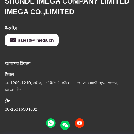
SHUNDE IMEGA COMPANY LIMITED
IMEGA CO.,LIMITED
ই-মেইল
sales8@imega.cn
আমাদের ঠিকানা
ঠিকানা
রুম 1209-1210, হাই জুন দা বিল্ডিং বি, গুইঝো দা দাও ঝং, রোংগুই, শুন্ডে, ফোশান,
গুয়াংডং, চীন
টেল
86-15816904632