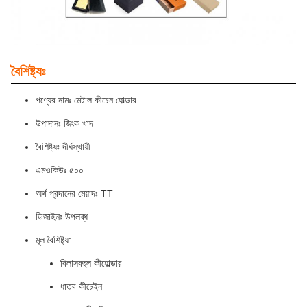
বৈশিষ্ট্যঃ
পণ্যের নামঃ মেটাল কীচেন হোল্ডার
উপাদানঃ জিংক খাদ
বৈশিষ্ট্যঃ দীর্ঘস্থায়ী
এমওকিউঃ ৫০০
অর্থ প্রদানের মেয়াদঃ TT
ডিজাইনঃ উপলব্ধ
মূল বৈশিষ্ট্য:
বিলাসবহুল কীহোল্ডার
ধাতব কীচেইন