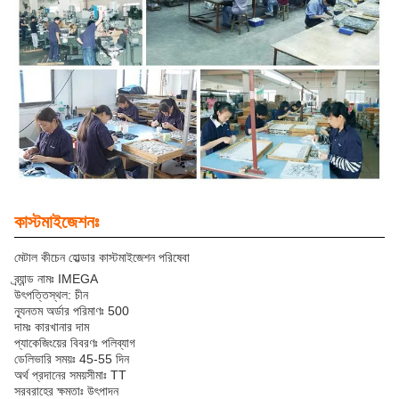
কাস্টমাইজেশনঃ
মেটাল কীচেন হোল্ডার কাস্টমাইজেশন পরিষেবা
ব্র্যান্ড নামঃ IMEGA
উৎপত্তিস্থল: চীন
ন্যূনতম অর্ডার পরিমাণঃ 500
দামঃ কারখানার দাম
প্যাকেজিংয়ের বিবরণঃ পলিব্যাগ
ডেলিভারি সময়ঃ 45-55 দিন
অর্থ প্রদানের সময়সীমাঃ TT
সরবরাহের ক্ষমতাঃ উৎপাদন