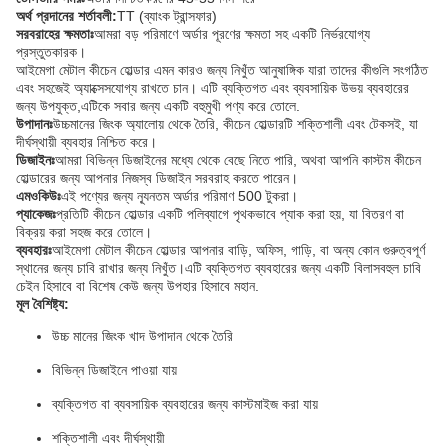
অর্থ প্রদানের শর্তাবলী:
TT (ব্যাংক ট্রান্সফার)
সরবরাহের ক্ষমতাঃ
আমরা বড় পরিমাণে অর্ডার পূরণের ক্ষমতা সহ একটি নির্ভরযোগ্য
প্রস্তুতকারক।
আইমেগা মেটাল কীচেন হোল্ডার এমন কারও জন্য নিখুঁত আনুষাঙ্গিক যারা তাদের কীগুলি সংগঠিত
এবং সহজেই অ্যাক্সেসযোগ্য রাখতে চান। এটি ব্যক্তিগত এবং ব্যবসায়িক উভয় ব্যবহারের
জন্য উপযুক্ত,এটিকে সবার জন্য একটি বহুমুখী পণ্য করে তোলে.
উপাদানঃ
উচ্চমানের জিংক অ্যালোয় থেকে তৈরি, কীচেন হোল্ডারটি শক্তিশালী এবং টেকসই, যা
দীর্ঘস্থায়ী ব্যবহার নিশ্চিত করে।
ডিজাইনঃ
আমরা বিভিন্ন ডিজাইনের মধ্যে থেকে বেছে নিতে পারি, অথবা আপনি কাস্টম কীচেন
হোল্ডারের জন্য আপনার নিজস্ব ডিজাইন সরবরাহ করতে পারেন।
এমওকিউঃ
এই পণ্যের জন্য ন্যূনতম অর্ডার পরিমাণ 500 টুকরা।
প্যাকেজঃ
প্রতিটি কীচেন হোল্ডার একটি পলিব্যাগে পৃথকভাবে প্যাক করা হয়, যা বিতরণ বা
বিক্রয় করা সহজ করে তোলে।
ব্যবহারঃ
আইমেগা মেটাল কীচেন হোল্ডার আপনার বাড়ি, অফিস, গাড়ি, বা অন্য কোন গুরুত্বপূর্ণ
স্থানের জন্য চাবি রাখার জন্য নিখুঁত।এটি ব্যক্তিগত ব্যবহারের জন্য একটি বিলাসবহুল চাবি
চেইন হিসাবে বা বিশেষ কেউ জন্য উপহার হিসাবে মহান.
মূল বৈশিষ্ট্য:
উচ্চ মানের জিংক খাদ উপাদান থেকে তৈরি
বিভিন্ন ডিজাইনে পাওয়া যায়
ব্যক্তিগত বা ব্যবসায়িক ব্যবহারের জন্য কাস্টমাইজ করা যায়
শক্তিশালী এবং দীর্ঘস্থায়ী