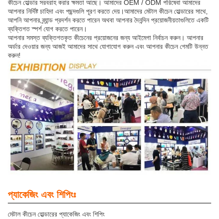
কীচেন হোল্ডার সরবরাহ করার ক্ষমতা আছে। আমাদের OEM / ODM পরিষেবা আমাদের
আপনার নির্দিষ্ট চাহিদা এবং পছন্দগুলি পূরণ করতে দেয়।আমাদের মেটাল কীচেন হোল্ডারের সাথে,
আপনি আপনার ব্র্যান্ড প্রদর্শন করতে পারেন অথবা আপনার দৈনন্দিন প্রয়োজনীয়তাগুলিতে একটি
ব্যক্তিগত স্পর্শ যোগ করতে পারেন।
আপনার সমস্ত ব্যক্তিগতকৃত কীচেনের প্রয়োজনের জন্য আইমেগা নির্বাচন করুন। আপনার
অর্ডার দেওয়ার জন্য আজই আমাদের সাথে যোগাযোগ করুন এবং আপনার কীচেন গেমটি উন্নত
করুন!
প্যাকেজিং এবং শিপিংঃ
মেটাল কীচেন হোল্ডারের প্যাকেজিং এবং শিপিং