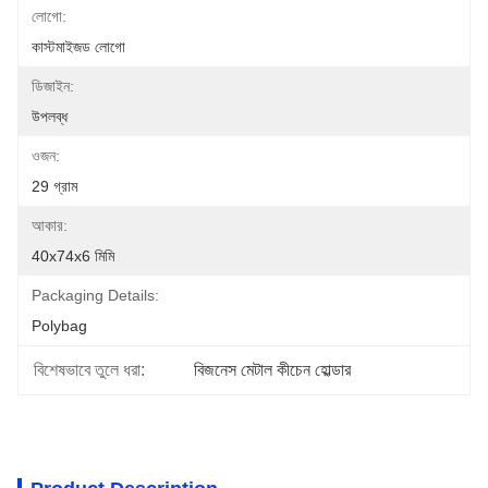
লোগো:
কাস্টমাইজড লোগো
ডিজাইন:
উপলব্ধ
ওজন:
29 গ্রাম
আকার:
40x74x6 মিমি
Packaging Details:
Polybag
বিশেষভাবে তুলে ধরা:
বিজনেস মেটাল কীচেন হোল্ডার