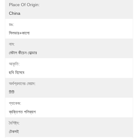
Place Of Origin:
China
রঙ:
সিলভার+কালো
নাম:
মেটাল কীচেন হোল্ডার
আকৃতি:
ছবি হিসেবে
অর্থপ্রদানের মেয়াদ:
টিটি
প্যাকেজ:
ব্যক্তিগত পলিব্যাগ
বৈশিষ্ট্য:
টেকসই