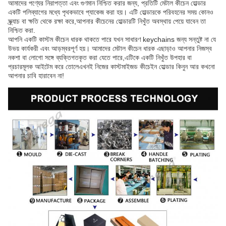
আমাদের পণ্যের নিরাপত্তা এবং গুণমান নিশ্চিত করার জন্য, প্রতিটি মেটাল কীচেন হোল্ডার
একটি পলিব্যাগের মধ্যে পৃথকভাবে প্যাকেজ করা হয়। এটি হোল্ডারকে পরিবহনের সময় কোনও
স্ক্র্যাচ বা ক্ষতি থেকে রক্ষা করে,আপনার কীচেনের হোল্ডারটি নিখুঁত অবস্থায় পেয়ে যাবেন তা
নিশ্চিত করা.
আপনি একটি কাস্টম কীচেন ধারক থাকতে পারে যখন সাধারণ keychains জন্য সন্তুষ্ট না যে
উভয় কার্যকরী এবং আড়ম্বরপূর্ণ হয়। আমাদের মেটাল কীচেন ধারক এছাড়াও আপনার নিজস্ব
নকশা বা লোগো সঙ্গে ব্যক্তিগতকৃত করা যেতে পারে,এটিকে একটি নিখুঁত উপহার বা
প্রচারমূলক আইটেম করে তোলেএখনই নিজের কাস্টমাইজড কীচেইন হোল্ডার কিনুন আর কখনো
আপনার চাবি হারাবেন না!