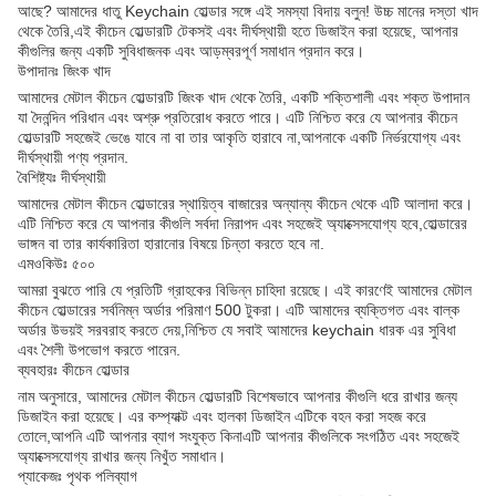
আছে? আমাদের ধাতু Keychain হোল্ডার সঙ্গে এই সমস্যা বিদায় বলুন! উচ্চ মানের দস্তা খাদ
থেকে তৈরি,এই কীচেন হোল্ডারটি টেকসই এবং দীর্ঘস্থায়ী হতে ডিজাইন করা হয়েছে, আপনার
কীগুলির জন্য একটি সুবিধাজনক এবং আড়ম্বরপূর্ণ সমাধান প্রদান করে।
উপাদানঃ জিংক খাদ
আমাদের মেটাল কীচেন হোল্ডারটি জিংক খাদ থেকে তৈরি, একটি শক্তিশালী এবং শক্ত উপাদান
যা দৈনন্দিন পরিধান এবং অশ্রু প্রতিরোধ করতে পারে। এটি নিশ্চিত করে যে আপনার কীচেন
হোল্ডারটি সহজেই ভেঙে যাবে না বা তার আকৃতি হারাবে না,আপনাকে একটি নির্ভরযোগ্য এবং
দীর্ঘস্থায়ী পণ্য প্রদান.
বৈশিষ্ট্যঃ দীর্ঘস্থায়ী
আমাদের মেটাল কীচেন হোল্ডারের স্থায়িত্ব বাজারের অন্যান্য কীচেন থেকে এটি আলাদা করে।
এটি নিশ্চিত করে যে আপনার কীগুলি সর্বদা নিরাপদ এবং সহজেই অ্যাক্সেসযোগ্য হবে,হোল্ডারের
ভাঙ্গন বা তার কার্যকারিতা হারানোর বিষয়ে চিন্তা করতে হবে না.
এমওকিউঃ ৫০০
আমরা বুঝতে পারি যে প্রতিটি গ্রাহকের বিভিন্ন চাহিদা রয়েছে। এই কারণেই আমাদের মেটাল
কীচেন হোল্ডারের সর্বনিম্ন অর্ডার পরিমাণ 500 টুকরা। এটি আমাদের ব্যক্তিগত এবং বাল্ক
অর্ডার উভয়ই সরবরাহ করতে দেয়,নিশ্চিত যে সবাই আমাদের keychain ধারক এর সুবিধা
এবং শৈলী উপভোগ করতে পারেন.
ব্যবহারঃ কীচেন হোল্ডার
নাম অনুসারে, আমাদের মেটাল কীচেন হোল্ডারটি বিশেষভাবে আপনার কীগুলি ধরে রাখার জন্য
ডিজাইন করা হয়েছে। এর কম্প্যাক্ট এবং হালকা ডিজাইন এটিকে বহন করা সহজ করে
তোলে,আপনি এটি আপনার ব্যাগ সংযুক্ত কিনাএটি আপনার কীগুলিকে সংগঠিত এবং সহজেই
অ্যাক্সেসযোগ্য রাখার জন্য নিখুঁত সমাধান।
প্যাকেজঃ পৃথক পলিব্যাগ