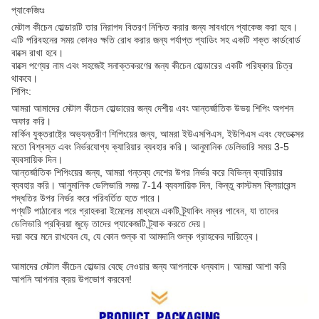
প্যাকেজিংঃ
মেটাল কীচেন হোল্ডারটি তার নিরাপদ বিতরণ নিশ্চিত করার জন্য সাবধানে প্যাকেজ করা হবে।
এটি পরিবহনের সময় কোনও ক্ষতি রোধ করার জন্য পর্যাপ্ত প্যাডিং সহ একটি শক্ত কার্ডবোর্ড
বাক্সে রাখা হবে।
বাক্সে পণ্যের নাম এবং সহজেই সনাক্তকরণের জন্য কীচেন হোল্ডারের একটি পরিষ্কার চিত্র
থাকবে।
শিপিং:
আমরা আমাদের মেটাল কীচেন হোল্ডারের জন্য দেশীয় এবং আন্তর্জাতিক উভয় শিপিং অপশন
অফার করি।
মার্কিন যুক্তরাষ্ট্রে অভ্যন্তরীণ শিপিংয়ের জন্য, আমরা ইউএসপিএস, ইউপিএস এবং ফেডেক্সের
মতো বিশ্বস্ত এবং নির্ভরযোগ্য ক্যারিয়ার ব্যবহার করি। আনুমানিক ডেলিভারি সময় 3-5
ব্যবসায়িক দিন।
আন্তর্জাতিক শিপিংয়ের জন্য, আমরা গন্তব্য দেশের উপর নির্ভর করে বিভিন্ন ক্যারিয়ার
ব্যবহার করি। আনুমানিক ডেলিভারি সময় 7-14 ব্যবসায়িক দিন, কিন্তু কাস্টমস ক্লিয়ারেন্স
পদ্ধতির উপর নির্ভর করে পরিবর্তিত হতে পারে।
পণ্যটি পাঠানোর পরে গ্রাহকরা ইমেলের মাধ্যমে একটি ট্র্যাকিং নম্বর পাবেন, যা তাদের
ডেলিভারি প্রক্রিয়া জুড়ে তাদের প্যাকেজটি ট্র্যাক করতে দেয়।
দয়া করে মনে রাখবেন যে, যে কোন শুল্ক বা আমদানি শুল্ক গ্রাহকের দায়িত্বে।
আমাদের মেটাল কীচেন হোল্ডার বেছে নেওয়ার জন্য আপনাকে ধন্যবাদ। আমরা আশা করি
আপনি আপনার ক্রয় উপভোগ করবেন!