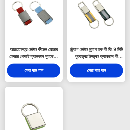
আয়তক্ষেত্র মেটাল কীচেন হোল্ডার
স্ট্র্যাপ মেটাল স্ন্যাপ হুক কী রিং 9 মিমি
লেজার খোদাই ক্যানভাস স্যুভেনির
পুরুত্বের উজ্জ্বল ক্যানভাস কী
উপহার
হোল্ডার স্যুভেনির
সেরা দাম পান
সেরা দাম পান