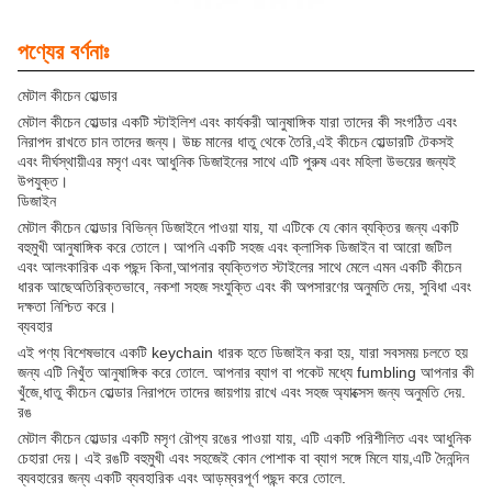
পণ্যের বর্ণনাঃ
মেটাল কীচেন হোল্ডার
মেটাল কীচেন হোল্ডার একটি স্টাইলিশ এবং কার্যকরী আনুষাঙ্গিক যারা তাদের কী সংগঠিত এবং
নিরাপদ রাখতে চান তাদের জন্য। উচ্চ মানের ধাতু থেকে তৈরি,এই কীচেন হোল্ডারটি টেকসই
এবং দীর্ঘস্থায়ীএর মসৃণ এবং আধুনিক ডিজাইনের সাথে এটি পুরুষ এবং মহিলা উভয়ের জন্যই
উপযুক্ত।
ডিজাইন
মেটাল কীচেন হোল্ডার বিভিন্ন ডিজাইনে পাওয়া যায়, যা এটিকে যে কোন ব্যক্তির জন্য একটি
বহুমুখী আনুষাঙ্গিক করে তোলে। আপনি একটি সহজ এবং ক্লাসিক ডিজাইন বা আরো জটিল
এবং আলংকারিক এক পছন্দ কিনা,আপনার ব্যক্তিগত স্টাইলের সাথে মেলে এমন একটি কীচেন
ধারক আছেঅতিরিক্তভাবে, নকশা সহজ সংযুক্তি এবং কী অপসারণের অনুমতি দেয়, সুবিধা এবং
দক্ষতা নিশ্চিত করে।
ব্যবহার
এই পণ্য বিশেষভাবে একটি keychain ধারক হতে ডিজাইন করা হয়, যারা সবসময় চলতে হয়
জন্য এটি নিখুঁত আনুষাঙ্গিক করে তোলে. আপনার ব্যাগ বা পকেট মধ্যে fumbling আপনার কী
খুঁজে,ধাতু কীচেন হোল্ডার নিরাপদে তাদের জায়গায় রাখে এবং সহজ অ্যাক্সেস জন্য অনুমতি দেয়.
রঙ
মেটাল কীচেন হোল্ডার একটি মসৃণ রৌপ্য রঙের পাওয়া যায়, এটি একটি পরিশীলিত এবং আধুনিক
চেহারা দেয়। এই রঙটি বহুমুখী এবং সহজেই কোন পোশাক বা ব্যাগ সঙ্গে মিলে যায়,এটি দৈনন্দিন
ব্যবহারের জন্য একটি ব্যবহারিক এবং আড়ম্বরপূর্ণ পছন্দ করে তোলে.