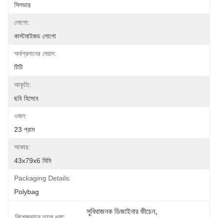
সিলভার
লোগো:
কাস্টমাইজড লোগো
অর্থপ্রদানের মেয়াদ:
টিটি
আকৃতি:
ছবি হিসেবে
ওজন:
23 গ্রাম
আকার:
43x79x6 মিমি
Packaging Details:
Polybag
সুবিধাজনক ডিজাইনার কীচেন
, 
বিশেষভাবে তুলে ধরা: