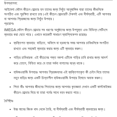
উপস্থাপনা:
আইমেগা মেটাল কীচেন হোল্ডার হল তাদের জন্য নিখুঁত আনুষাঙ্গিক যারা তাদের কীগুলিকে
সংগঠিত এবং সুরক্ষিত রাখতে চায়।এই কীচেন হোল্ডারটি টেকসই এবং দীর্ঘস্থায়ী, এটি আপনার
বা আপনার প্রিয়জনের জন্য নিখুঁত উপহার।
প্রয়োগঃ
IMEGA মেটাল কীচেন হোল্ডার সব ধরণের অনুষ্ঠানের জন্য উপযুক্ত এবং বিভিন্ন সেটিংসে
ব্যবহার করা যেতে পারে। এখানে কয়েকটি সাধারণ অ্যাপ্লিকেশন রয়েছেঃ
ব্যক্তিগত ব্যবহার: বাড়িতে, অফিসে বা ভ্রমণের সময় আপনার চাবিগুলিকে সংগঠিত
রাখতে এবং সহজেই ব্যবহার করার জন্য এটি ব্যবহার করুন।
গাড়ির চাবিধারক: এই কীচেনের শক্ত নকশা এটিকে গাড়ির চাবি রাখার জন্য আদর্শ
করে তোলে, নিশ্চিত করে যে তারা সর্বদা নাগালের মধ্যে থাকে।
হাউজওয়ার্মিং উপহারঃ আপনার প্রিয়জনদের এই ব্যক্তিগতকৃত কী চেইন দিয়ে তাদের
নতুন বাড়ির জন্য একটি চিন্তাশীল হাউজওয়ার্মিং উপহার হিসাবে অবাক করুন।
পিতা কীঃ আপনার জীবনের পিতাদের জন্য আপনার কৃতজ্ঞতা দেখান একটি কাস্টমাইজড
কীচেন হোল্ডার দিয়ে যা তারা গর্বের সাথে বহন করতে পারে।
বৈশিষ্ট্যঃ
উচ্চ মানের জিংক খাদ থেকে তৈরি, যা দীর্ঘস্থায়ী এবং দীর্ঘস্থায়ী ব্যবহারের জন্য।