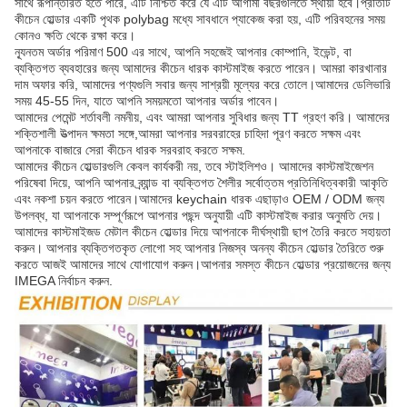
সাথে রূপান্তরিত হতে পারে, এটি নিশ্চিত করে যে এটি আগামী বছরগুলিতে স্থায়ী হবে।প্রতিটি
কীচেন হোল্ডার একটি পৃথক polybag মধ্যে সাবধানে প্যাকেজ করা হয়, এটি পরিবহনের সময়
কোনও ক্ষতি থেকে রক্ষা করে।
ন্যূনতম অর্ডার পরিমাণ 500 এর সাথে, আপনি সহজেই আপনার কোম্পানি, ইভেন্ট, বা
ব্যক্তিগত ব্যবহারের জন্য আমাদের কীচেন ধারক কাস্টমাইজ করতে পারেন। আমরা কারখানার
দাম অফার করি, আমাদের পণ্যগুলি সবার জন্য সাশ্রয়ী মূল্যের করে তোলে।আমাদের ডেলিভারি
সময় 45-55 দিন, যাতে আপনি সময়মতো আপনার অর্ডার পাবেন।
আমাদের পেমেন্ট শর্তাবলী নমনীয়, এবং আমরা আপনার সুবিধার জন্য TT গ্রহণ করি। আমাদের
শক্তিশালী উত্পাদন ক্ষমতা সঙ্গে,আমরা আপনার সরবরাহের চাহিদা পূরণ করতে সক্ষম এবং
আপনাকে বাজারে সেরা কীচেন ধারক সরবরাহ করতে সক্ষম.
আমাদের কীচেন হোল্ডারগুলি কেবল কার্যকরী নয়, তবে স্টাইলিশও। আমাদের কাস্টমাইজেশন
পরিষেবা দিয়ে, আপনি আপনার ব্র্যান্ড বা ব্যক্তিগত শৈলীর সর্বোত্তম প্রতিনিধিত্বকারী আকৃতি
এবং নকশা চয়ন করতে পারেন।আমাদের keychain ধারক এছাড়াও OEM / ODM জন্য
উপলব্ধ, যা আপনাকে সম্পূর্ণরূপে আপনার পছন্দ অনুযায়ী এটি কাস্টমাইজ করার অনুমতি দেয়।
আমাদের কাস্টমাইজড মেটাল কীচেন হোল্ডার দিয়ে আপনাকে দীর্ঘস্থায়ী ছাপ তৈরি করতে সহায়তা
করুন। আপনার ব্যক্তিগতকৃত লোগো সহ আপনার নিজস্ব অনন্য কীচেন হোল্ডার তৈরিতে শুরু
করতে আজই আমাদের সাথে যোগাযোগ করুন।আপনার সমস্ত কীচেন হোল্ডার প্রয়োজনের জন্য
IMEGA নির্বাচন করুন.