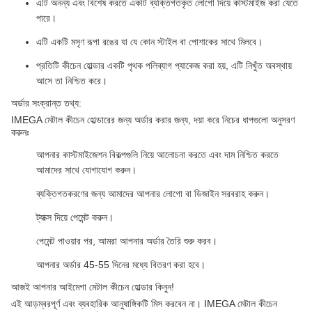
এটি অনন্য এবং বিশেষ করতে একটি ব্যক্তিগতকৃত লোগো দিয়ে কাস্টমাইজ করা যেতে
পারে।
এটি একটি মসৃণ রূপা রঙের যা যে কোন স্টাইল বা পোশাকের সাথে মিলবে।
প্রতিটি কীচেন হোল্ডার একটি পৃথক পলিব্যাগ প্যাকেজ করা হয়, এটি নিখুঁত অবস্থায়
আসে তা নিশ্চিত করে।
অর্ডার সংক্রান্ত তথ্য:
IMEGA মেটাল কীচেন হোল্ডারের জন্য অর্ডার করার জন্য, দয়া করে নিচের ধাপগুলো অনুসরণ
করুনঃ
আপনার কাস্টমাইজেশন বিকল্পগুলি নিয়ে আলোচনা করতে এবং দাম নিশ্চিত করতে
আমাদের সাথে যোগাযোগ করুন।
ব্যক্তিগতকরণের জন্য আমাদের আপনার লোগো বা ডিজাইন সরবরাহ করুন।
ট্যাক্স দিয়ে পেমেন্ট করুন।
পেমেন্ট পাওয়ার পর, আমরা আপনার অর্ডার তৈরি শুরু করব।
আপনার অর্ডার 45-55 দিনের মধ্যে বিতরণ করা হবে।
আজই আপনার আইমেগা মেটাল কীচেন হোল্ডার কিনুন!
এই আড়ম্বরপূর্ণ এবং ব্যবহারিক আনুষাঙ্গিকটি মিস করবেন না। IMEGA মেটাল কীচেন