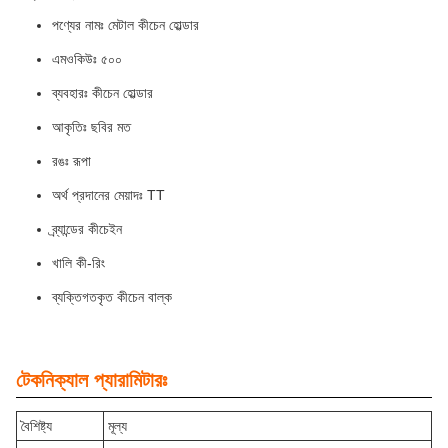
পণ্যের নামঃ মেটাল কীচেন হোল্ডার
এমওকিউঃ ৫০০
ব্যবহারঃ কীচেন হোল্ডার
আকৃতিঃ ছবির মত
রঙঃ রূপা
অর্থ প্রদানের মেয়াদঃ TT
ব্র্যান্ডের কীচেইন
খালি কী-রিং
ব্যক্তিগতকৃত কীচেন বাল্ক
টেকনিক্যাল প্যারামিটারঃ
বৈশিষ্ট্য
মূল্য