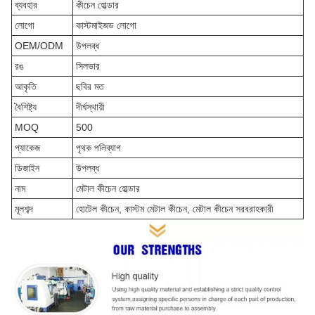
ব্যবহার
কীচেন হোল্ডার
লোগো
কাস্টমাইজড লোগো
OEM/ODM
উপলব্ধ
রঙ
সিলভার
আকৃতি
ছবির মত
বৈশিষ্ট্য
দীর্ঘস্থায়ী
MOQ
500
প্যাকেজ
পৃথক পলিব্যাগ
ডিজাইন
উপলব্ধ
নাম
মেটাল কীচেন হোল্ডার
মূলশব্দ
হোটেল কীচেন, কাস্টম মেটাল কীচেন, মেটাল কীচেন সরবরাহকারী