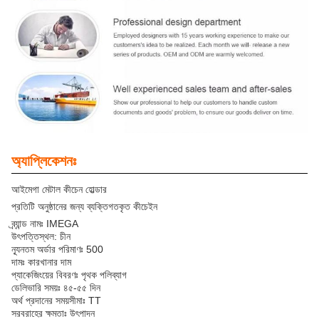
অ্যাপ্লিকেশনঃ
আইমেগা মেটাল কীচেন হোল্ডার
প্রতিটি অনুষ্ঠানের জন্য ব্যক্তিগতকৃত কীচেইন
ব্র্যান্ড নামঃ IMEGA
উৎপত্তিস্থল: চীন
ন্যূনতম অর্ডার পরিমাণঃ 500
দামঃ কারখানার দাম
প্যাকেজিংয়ের বিবরণঃ পৃথক পলিব্যাগ
ডেলিভারি সময়ঃ ৪৫-৫৫ দিন
অর্থ প্রদানের সময়সীমাঃ TT
সরবরাহের ক্ষমতাঃ উৎপাদন