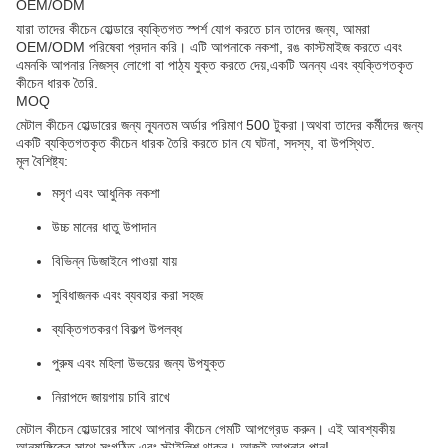
OEM/ODM
যারা তাদের কীচেন হোল্ডারে ব্যক্তিগত স্পর্শ যোগ করতে চান তাদের জন্য, আমরা
OEM/ODM পরিষেবা প্রদান করি। এটি আপনাকে নকশা, রঙ কাস্টমাইজ করতে এবং
এমনকি আপনার নিজস্ব লোগো বা পাঠ্য যুক্ত করতে দেয়,একটি অনন্য এবং ব্যক্তিগতকৃত
কীচেন ধারক তৈরি.
MOQ
মেটাল কীচেন হোল্ডারের জন্য ন্যূনতম অর্ডার পরিমাণ 500 টুকরা।অথবা তাদের কর্মীদের জন্য
একটি ব্যক্তিগতকৃত কীচেন ধারক তৈরি করতে চান যে ঘটনা, সদস্য, বা উপস্থিত.
মূল বৈশিষ্ট্য:
মসৃণ এবং আধুনিক নকশা
উচ্চ মানের ধাতু উপাদান
বিভিন্ন ডিজাইনে পাওয়া যায়
সুবিধাজনক এবং ব্যবহার করা সহজ
ব্যক্তিগতকরণ বিকল্প উপলব্ধ
পুরুষ এবং মহিলা উভয়ের জন্য উপযুক্ত
নিরাপদে জায়গায় চাবি রাখে
মেটাল কীচেন হোল্ডারের সাথে আপনার কীচেন গেমটি আপগ্রেড করুন। এই আবশ্যকীয়
আনুষাঙ্গিকের সাথে সংগঠিত এবং স্টাইলিশ থাকুন। আজই আপনার পান!