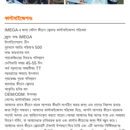
কাস্টমাইজেশনঃ
IMEGA-র জন্য মেটাল কীচেন হোল্ডার কাস্টমাইজেশন পরিষেবা
ব্র্যান্ড নামঃ IMEGA
উৎপত্তিস্থল: চীন
ন্যূনতম অর্ডার পরিমাণঃ 500
দামঃ কারখানার দাম
প্যাকেজিংয়ের বিবরণঃ পলিব্যাগ
ডেলিভারি সময়ঃ 45-55 দিন
অর্থ প্রদানের সময়সীমাঃ TT
সরবরাহের ক্ষমতাঃ উৎপাদন
প্যাকেজঃ পৃথক পলিব্যাগ
ব্যবহারঃ কীচেন হোল্ডার
আকৃতিঃ ছবির মত
OEM/ODM: উপলব্ধ
লোগোঃ কাস্টমাইজড লোগো
আমাদের ধাতব কীচেন ধারক আপনার কীগুলি সংগঠিত করার জন্য এবং তাদের নিরাপদ রাখার
জন্য নিখুঁত সমাধান। আমাদের কাস্টমাইজেশন পরিষেবা দিয়ে, আপনি আপনার কীচেন ধারককে
সত্যই অনন্য এবং ব্যক্তিগতকৃত করতে পারেন।আমরা আমাদের উচ্চ মানের পণ্য এবং সময়মত
বিতরণ গর্বিত, যা আমাদেরকে চাবিধারক রূপা এবং কাস্টম কীচেনের জন্য শীর্ষ পছন্দ করে।
আমাদের ধাতব কীচেন হোল্ডারটি টেকসই উপকরণ দিয়ে তৈরি এবং এটি আপনার নির্দিষ্টকরণের