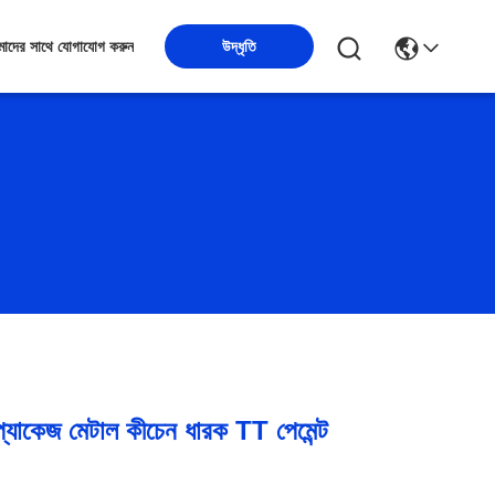
উদ্ধৃতি
াদের সাথে যোগাযোগ করুন
প্যাকেজ মেটাল কীচেন ধারক TT পেমেন্ট