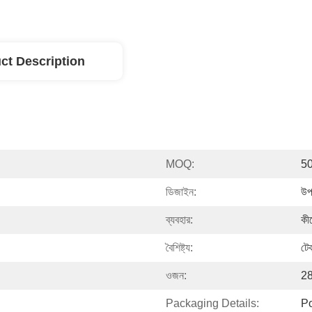
ct Description
MOQ:
5
ডিজাইন:
উপ
ব্যবহার:
কীচ
বৈশিষ্ট্য:
টে
ওজন:
28
Packaging Details:
P