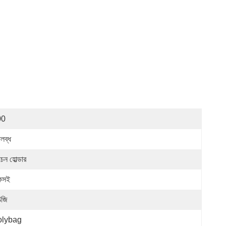
00
লব্ধ
েন হোল্ডার
কসই
জি
olybag