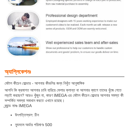
অ্যাপ্লিকেশনঃ
মেটাল কীচেন হোল্ডার - আপনার কীগুলির জন্য নিখুঁত আনুষাঙ্গিক
আপনি কি ক্রমাগত আপনার চাবি হারিয়ে ফেলার ক্লান্ত বা আপনার ব্যাগে তাদের খুঁজে পেতে
লড়াই করছেন? আরও খুঁজুন না, কারণ IMEGA এর মেটাল কীচেন হোল্ডার আপনার সমস্ত কী
সম্পর্কিত সমস্যা সমাধান করতে এখানে রয়েছে।
ব্র্যান্ড নামঃ IMEGA
উৎপত্তিস্থল: চীন
ন্যূনতম অর্ডার পরিমাণঃ 500