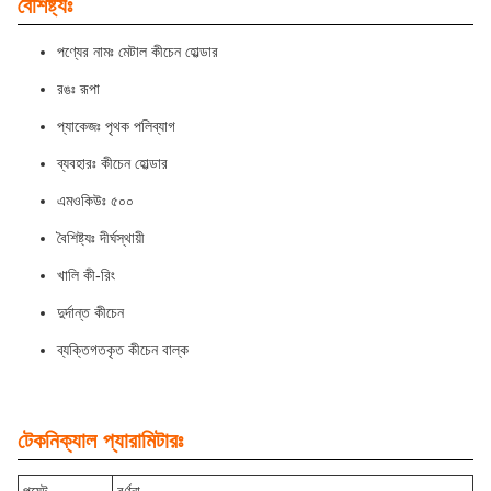
বৈশিষ্ট্যঃ
পণ্যের নামঃ মেটাল কীচেন হোল্ডার
রঙঃ রূপা
প্যাকেজঃ পৃথক পলিব্যাগ
ব্যবহারঃ কীচেন হোল্ডার
এমওকিউঃ ৫০০
বৈশিষ্ট্যঃ দীর্ঘস্থায়ী
খালি কী-রিং
দুর্দান্ত কীচেন
ব্যক্তিগতকৃত কীচেন বাল্ক
টেকনিক্যাল প্যারামিটারঃ
পয়েন্ট
বর্ণনা