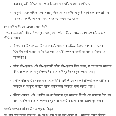
করা হয়, এটি নিশ্চিত করে যে এটি আপনাকে খাঁটি অবস্থায় পৌঁছেছে।
আকৃতি: যেমন ছবিতে দেখা যাচ্ছে, কীচেনের ধারকটির আকৃতি মসৃণ এবং কম্প্যাক্ট, যা
আপনার পকেট, ব্যাগ বা ব্যাগে বহন করা সহজ করে তোলে।
কেন মেটাল কীচেন হোল্ডার বেছে নিন?
বাজারে অনেকগুলি কীচেন উপলব্ধ রয়েছে, তবে মেটাল কীচেন হোল্ডার বেশ কয়েকটি কারণে
দাঁড়িয়ে আছেঃ
ডিজাইনার কীচেন: এই কীচেন ধারকটি আমাদের অভিজ্ঞ ডিজাইনারদের দল দ্বারা
ডিজাইন করা হয়েছে, যা নিশ্চিত করে যে এটি কেবল কার্যকরী নয় বরং নান্দনিকভাবে
আকর্ষণীয়।
ফাঁকা কী-হোল্ডারঃ এই কী-হোল্ডারটি ফাঁকা কী-হোল্ডার দিয়ে আসে, যা আপনাকে আপনার
কী এবং অন্যান্য আনুষাঙ্গিকগুলির সাথে এটি ব্যক্তিগতকৃত করতে দেয়।
মেটাল কীচেনঃ উচ্চমানের ধাতু থেকে তৈরি, এই কীচেন ধারকটি টেকসই এবং এটি তার
চকচকে বা আকৃতি হারানো ছাড়া প্রতিদিনের ব্যবহার সহ্য করতে পারে।
কীচেন হোল্ডার: এই পণ্যটির প্রধান উদ্দেশ্য হ'ল আপনার কীগুলি এক জায়গায় নিরাপদে
রাখা, এগুলি হারাতে বা আপনার ব্যাগ বা পকেটে ঝামেলা করার হতাশা দূর করা।
আজই আপনার মেটাল কীচেন হোল্ডার কিনুন!
আপনার চাবিগুলিকে হতাশার এবং বিশৃঙ্খলার উৎস হতে দেবেন না। আপনার মেটাল কীচেন