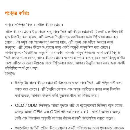
পণ্যের বর্ণনাঃ
পণ্যের সংক্ষিপ্ত বিবরণঃ মেটাল কীচেন হোল্ডার
মেটাল কীচেন হোল্ডার উচ্চ মানের ধাতু থেকে তৈরি,এই কীচেন হোল্ডারটি টেকসই এবং দীর্ঘস্থায়ী
হতে ডিজাইন করা হয়েছে, এটি আপনার দৈনন্দিন প্রয়োজনীয়তার জন্য নিখুঁত সংযোজন করে
তোলে। এর মসৃণ এবং আড়ম্বরপূর্ণ নকশার সাথে, এটি পুরুষ এবং মহিলা উভয়ের জন্য
উপযুক্ত, এটি কোনও কীচেন সংগ্রহের জন্য একটি বহুমুখী আনুষাঙ্গিক করে তোলে।
আপনি ন্যূনতম ডিজাইনের অনুরাগী হোন অথবা আপনার আনুষাঙ্গিকগুলির সাথে একটি বিবৃতি
তৈরি করতে ভালোবাসেন, ধাতব কীচেন হোল্ডার আপনাকে কভার করেছে।এর সরল কিন্তু মার্জিত
নকশা এটিকে যে কোন কীচেনের সাথে নিখুঁতভাবে মেলে, আপনার দৈনন্দিন বহন করার জন্য একটি
পরিশীলিত স্পর্শ যোগ করা.
বৈশিষ্ট্যঃ
দীর্ঘস্থায়ীঃ ধাতব কীচেন হোল্ডারটি উচ্চমানের ধাতব থেকে তৈরি, এটি শক্তিশালী এবং
শক্ত করে তোলে। এটি দৈনন্দিন পোশাক এবং অশ্রু প্রতিরোধ করার জন্য ডিজাইন
করা হয়েছে, আপনার কীগুলি সর্বদা সুরক্ষিত থাকে তা নিশ্চিত করে।
OEM / ODM উপলভ্যঃ আমরা বুঝতে পারি যে প্রত্যেকেরই বিভিন্ন পছন্দ রয়েছে,
এজন্য আমরা OEM এবং ODM পরিষেবা সরবরাহ করি। আপনি আপনার অনন্য
শৈলী এবং প্রয়োজন অনুযায়ী আপনার কীচেন ধারকটি কাস্টমাইজ করতে পারেন।
প্যাকেজিংঃ প্রতিটি মেটাল কীচেন হোল্ডার একটি পলিপ্যাকের মধ্যে পৃথকভাবে প্যাকেজ