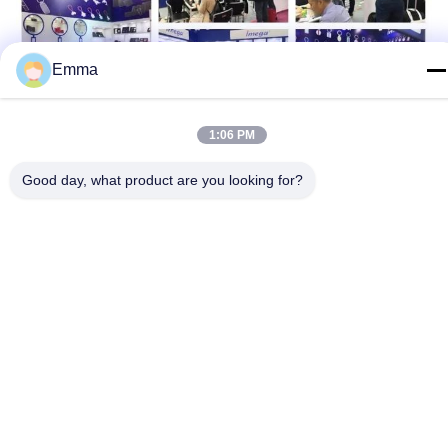
Emma
1:06 PM
প্যাকেজিং এবং শিপিংঃ
Good day, what product are you looking for?
মেটাল কীচেন হোল্ডারের প্যাকেজিং এবং শিপিং
প্যাকেজিংঃ
আমাদের মেটাল কীচেন হোল্ডারটি আমাদের গ্রাহকদের নিরাপদ ডেলিভারি নিশ্চিত করার জন্য
সাবধানে প্যাকেজ করা হয়েছে।প্রতিটি ধারক বুদবুদ আবরণে আবৃত হয় এবং পরিবহন সময় কোন
ক্ষতি প্রতিরোধ করার জন্য একটি শক্তিশালী কার্ডবোর্ড বাক্সে স্থাপন করা হয়.
শিপিং:
আমরা ধাতব কীচেন হোল্ডারগুলির সমস্ত আদেশের জন্য বিনামূল্যে শিপিং অফার করি। আমাদের
পণ্যগুলি ইউপিএস, ফেডেক্স বা ডিএইচএল এর মতো বিশ্বস্ত ক্যারিয়ার ব্যবহার করে প্রেরণ
করা হয় এবং সাধারণত 3-5 ব্যবসায়িক দিনের মধ্যে আসে।
আন্তর্জাতিক অর্ডারের জন্য, শিপিং হারগুলি পরিবর্তিত হতে পারে এবং গ্রাহকরা যে কোনও
শুল্ক বা আমদানি করের জন্য দায়বদ্ধ।
একবার আপনার অর্ডার পাঠানো হলে, আপনি ইমেইলের মাধ্যমে একটি ট্র্যাকিং নম্বর পাবেন
যাতে আপনি সহজেই আপনার প্যাকেজের যাত্রা আপনার দরজায় ট্র্যাক করতে পারেন।