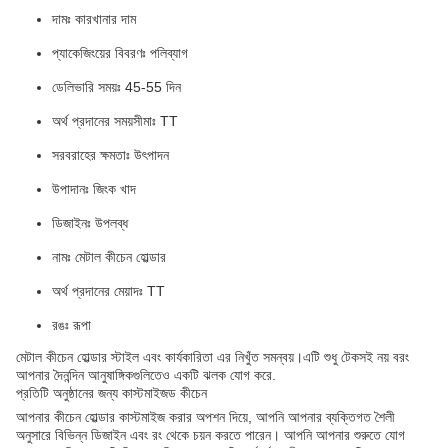
দামঃ কারখানার দাম
প্যাকেজিংয়ের বিবরণঃ পলিব্যাগ
ডেলিভারি সময়ঃ 45-55 দিন
অর্থ প্রদানের সময়সীমাঃ TT
সরবরাহের ক্ষমতাঃ উৎপাদন
উপাদানঃ জিংক খাদ
ডিজাইনঃ উপলব্ধ
নামঃ মেটাল কীচেন হোল্ডার
অর্থ প্রদানের মেয়াদঃ TT
রঙঃ রূপা
মেটাল কীচেন হোল্ডার স্টাইল এবং কার্যকারিতা এর নিখুঁত সমন্বয়।এটি শুধু টেকসই নয় বরং
আপনার দৈনন্দিন আনুষাঙ্গিকগুলিতেও একটি ঝলক যোগ করে.
প্রতিটি অনুষ্ঠানের জন্য কাস্টমাইজড কীচেন
আপনার কীচেন হোল্ডার কাস্টমাইজ করার অপশন দিয়ে, আপনি আপনার ব্যক্তিগত শৈলী
অনুসারে বিভিন্ন ডিজাইন এবং রং থেকে চয়ন করতে পারেন। আপনি আপনার শুরুতে যোগ