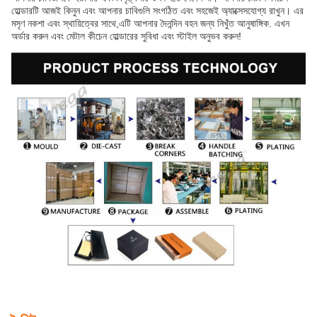
হোল্ডারটি আজই কিনুন এবং আপনার চাবিগুলি সংগঠিত এবং সহজেই অ্যাক্সেসযোগ্য রাখুন। এর
মসৃণ নকশা এবং স্থায়িত্বের সাথে,এটি আপনার দৈনন্দিন বহন জন্য নিখুঁত আনুষাঙ্গিক. এখন
অর্ডার করুন এবং মেটাল কীচেন হোল্ডারের সুবিধা এবং স্টাইল অনুভব করুন!