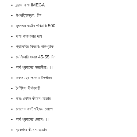
ব্র্যান্ড নামঃ IMEGA
উৎপত্তিস্থল: চীন
ন্যূনতম অর্ডার পরিমাণঃ 500
দামঃ কারখানার দাম
প্যাকেজিং বিবরণঃ পলিপ্যাক
ডেলিভারি সময়ঃ 45-55 দিন
অর্থ প্রদানের সময়সীমাঃ TT
সরবরাহের ক্ষমতাঃ উৎপাদন
বৈশিষ্ট্যঃ দীর্ঘস্থায়ী
নামঃ মেটাল কীচেন হোল্ডার
লোগোঃ কাস্টমাইজড লোগো
অর্থ প্রদানের মেয়াদঃ TT
ব্যবহারঃ কীচেন হোল্ডার