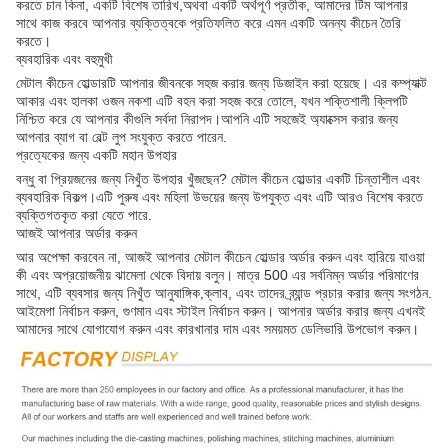
করতে চান কিনা, একটি বিশেষ তারিখ,অথবা একটি অর্থপূর্ণ প্রতীক, আমাদের টিম আপনার
সাথে কাজ করবে আপনার ব্যক্তিত্বকে প্রতিফলিত করে এমন একটি অনন্য কীচেন তৈরি
করতে।
ব্যবহারিক এবং বহুমুখী
মেটাল কীচেন হোল্ডারটি আপনার জীবনকে সহজ করার জন্য ডিজাইন করা হয়েছে। এর কম্প্যাক্ট
আকার এবং হালকা ওজন নকশা এটি বহন করা সহজ করে তোলে, যখন শক্তিশালী ক্লিপটি
নিশ্চিত করে যে আপনার কীগুলি সর্বদা নিরাপদ।আপনি এটি সহজেই অ্যাক্সেস করার জন্য
আপনার ব্যাগ বা বেল্ট লুপ সংযুক্ত করতে পারেন.
প্রত্যেকের জন্য একটি মহান উপহার
বন্ধু বা প্রিয়জনের জন্য নিখুঁত উপহার খুঁজছেন? মেটাল কীচেন হোল্ডার একটি চিন্তাশীল এবং
ব্যবহারিক বিকল্প।এটি পুরুষ এবং মহিলা উভয়ের জন্য উপযুক্ত এবং এটি আরও বিশেষ করতে
ব্যক্তিগতকৃত করা যেতে পারে.
আজই আপনার অর্ডার করুন
আর অপেক্ষা করবেন না, আজই আপনার মেটাল কীচেন হোল্ডার অর্ডার করুন এবং হারিয়ে যাওয়া
কী এবং অপ্রয়োজনীয় ঝামেলা থেকে বিদায় বলুন। মাত্র 500 এর সর্বনিম্ন অর্ডার পরিমাণের
সাথে, এটি ব্যবসার জন্য নিখুঁত আনুষাঙ্গিক,ক্লাব, এবং তাদের ব্র্যান্ড প্রচার করার জন্য সংগঠন.
আইমেগা নির্বাচন করুন, গুণমান এবং স্টাইল নির্বাচন করুন। আপনার অর্ডার করার জন্য এখনই
আমাদের সাথে যোগাযোগ করুন এবং কারখানার দাম এবং সময়মত ডেলিভারি উপভোগ করুন।