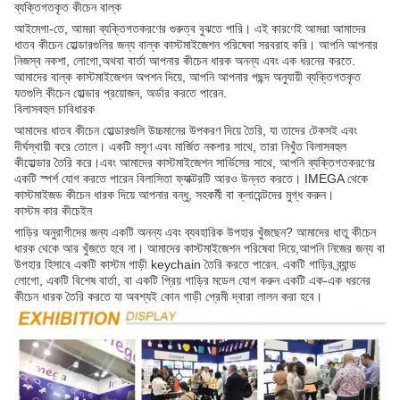
ব্যক্তিগতকৃত কীচেন বাল্ক
আইমেগা-তে, আমরা ব্যক্তিগতকরণের গুরুত্ব বুঝতে পারি। এই কারণেই আমরা আমাদের
ধাতব কীচেন হোল্ডারগুলির জন্য বাল্ক কাস্টমাইজেশন পরিষেবা সরবরাহ করি। আপনি আপনার
নিজস্ব নকশা, লোগো,অথবা বার্তা আপনার কীচেন ধারক অনন্য এবং এক ধরনের করতে.
আমাদের বাল্ক কাস্টমাইজেশন অপশন দিয়ে, আপনি আপনার পছন্দ অনুযায়ী ব্যক্তিগতকৃত
যতগুলি কীচেন হোল্ডার প্রয়োজন, অর্ডার করতে পারেন.
বিলাসবহুল চাবিধারক
আমাদের ধাতব কীচেন হোল্ডারগুলি উচ্চমানের উপকরণ দিয়ে তৈরি, যা তাদের টেকসই এবং
দীর্ঘস্থায়ী করে তোলে। একটি মসৃণ এবং মার্জিত নকশার সাথে, তারা নিখুঁত বিলাসবহুল
কীহোল্ডার তৈরি করে।এবং আমাদের কাস্টমাইজেশন সার্ভিসের সাথে, আপনি ব্যক্তিগতকরণের
একটি স্পর্শ যোগ করতে পারেন বিলাসিতা ফ্যাক্টরটি আরও উন্নত করতে। IMEGA থেকে
কাস্টমাইজড কীচেন ধারক দিয়ে আপনার বন্ধু, সহকর্মী বা ক্লায়েন্টদের মুগ্ধ করুন।
কাস্টম কার কীচেইন
গাড়ির অনুরাগীদের জন্য একটি অনন্য এবং ব্যবহারিক উপহার খুঁজছেন? আমাদের ধাতু কীচেন
ধারক থেকে আর খুঁজতে হবে না। আমাদের কাস্টমাইজেশন পরিষেবা দিয়ে,আপনি নিজের জন্য বা
উপহার হিসাবে একটি কাস্টম গাড়ী keychain তৈরি করতে পারেন. একটি গাড়ির ব্র্যান্ড
লোগো, একটি বিশেষ বার্তা, বা একটি প্রিয় গাড়ির মডেল যোগ করুন একটি এক-এক ধরনের
কীচেন ধারক তৈরি করতে যা অবশ্যই কোন গাড়ী প্রেমী দ্বারা লালন করা হবে।