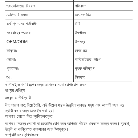
প্যাকেজিংয়ের বিবরণঃ
পলিব্যাগ
ডেলিভারি সময়ঃ
৪৫-৫৫ দিন
অর্থ প্রদানের শর্তাবলী:
টিটি
সরবরাহের ক্ষমতাঃ
উৎপাদন
OEM/ODM:
উপলব্ধ
আকৃতিঃ
ছবির মত
লোগোঃ
কাস্টমাইজড লোগো
প্যাকেজঃ
পৃথক পলিব্যাগ
রঙ:
সিলভার
কাস্টমাইজেশন বিকল্পের জন্য আমাদের সাথে যোগাযোগ করুন
পণ্যের বৈশিষ্ট্য
মজবুত ও দীর্ঘস্থায়ী
উচ্চ মানের ধাতু দিয়ে তৈরি, এই কীচেন ধারক দৈনন্দিন ব্যবহার সহ্য এবং আগামী বছর ধরে
স্থায়ী করার জন্য ডিজাইন করা হয়।
আপনার লোগো দিয়ে ব্যক্তিগতকৃত
আপনার নিজস্ব লোগো বা ডিজাইন যোগ করে আপনার কীচেন ধারককে অনন্য করুন। ব্যবসা,
ইভেন্ট বা ব্যক্তিগত ব্যবহারের জন্য উপযুক্ত।
কম্প্যাক্ট এবং সুবিধাজনক