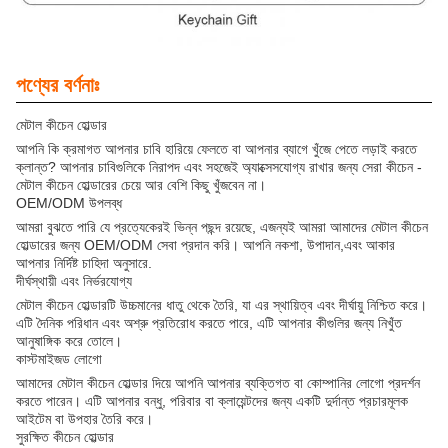
পণ্যের বর্ণনাঃ
মেটাল কীচেন হোল্ডার
আপনি কি ক্রমাগত আপনার চাবি হারিয়ে ফেলতে বা আপনার ব্যাগে খুঁজে পেতে লড়াই করতে
ক্লান্ত? আপনার চাবিগুলিকে নিরাপদ এবং সহজেই অ্যাক্সেসযোগ্য রাখার জন্য সেরা কীচেন -
মেটাল কীচেন হোল্ডারের চেয়ে আর বেশি কিছু খুঁজবেন না।
OEM/ODM উপলব্ধ
আমরা বুঝতে পারি যে প্রত্যেকেরই ভিন্ন পছন্দ রয়েছে, এজন্যই আমরা আমাদের মেটাল কীচেন
হোল্ডারের জন্য OEM/ODM সেবা প্রদান করি। আপনি নকশা, উপাদান,এবং আকার
আপনার নির্দিষ্ট চাহিদা অনুসারে.
দীর্ঘস্থায়ী এবং নির্ভরযোগ্য
মেটাল কীচেন হোল্ডারটি উচ্চমানের ধাতু থেকে তৈরি, যা এর স্থায়িত্ব এবং দীর্ঘায়ু নিশ্চিত করে।
এটি দৈনিক পরিধান এবং অশ্রু প্রতিরোধ করতে পারে, এটি আপনার কীগুলির জন্য নিখুঁত
আনুষাঙ্গিক করে তোলে।
কাস্টমাইজড লোগো
আমাদের মেটাল কীচেন হোল্ডার দিয়ে আপনি আপনার ব্যক্তিগত বা কোম্পানির লোগো প্রদর্শন
করতে পারেন। এটি আপনার বন্ধু, পরিবার বা ক্লায়েন্টদের জন্য একটি দুর্দান্ত প্রচারমূলক
আইটেম বা উপহার তৈরি করে।
সুরক্ষিত কীচেন হোল্ডার