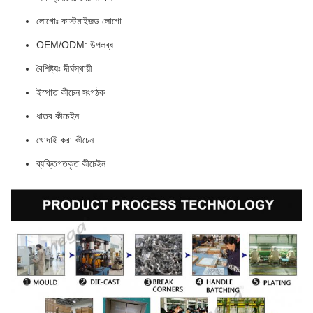
লোগোঃ কাস্টমাইজড লোগো
OEM/ODM: উপলব্ধ
বৈশিষ্ট্যঃ দীর্ঘস্থায়ী
ইস্পাত কীচেন সংগঠক
ধাতব কীচেইন
খোদাই করা কীচেন
ব্যক্তিগতকৃত কীচেইন