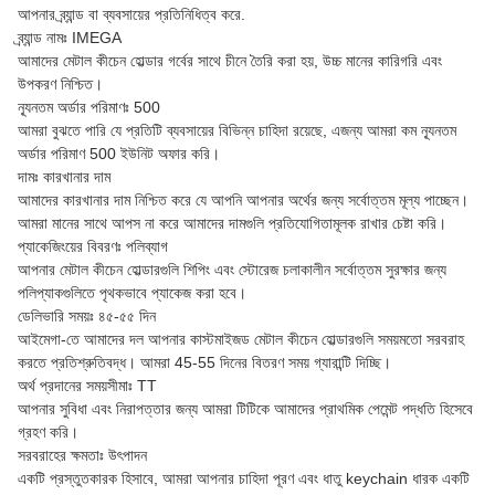
আপনার ব্র্যান্ড বা ব্যবসায়ের প্রতিনিধিত্ব করে.
ব্র্যান্ড নামঃ IMEGA
আমাদের মেটাল কীচেন হোল্ডার গর্বের সাথে চীনে তৈরি করা হয়, উচ্চ মানের কারিগরি এবং
উপকরণ নিশ্চিত।
ন্যূনতম অর্ডার পরিমাণঃ 500
আমরা বুঝতে পারি যে প্রতিটি ব্যবসায়ের বিভিন্ন চাহিদা রয়েছে, এজন্য আমরা কম ন্যূনতম
অর্ডার পরিমাণ 500 ইউনিট অফার করি।
দামঃ কারখানার দাম
আমাদের কারখানার দাম নিশ্চিত করে যে আপনি আপনার অর্থের জন্য সর্বোত্তম মূল্য পাচ্ছেন।
আমরা মানের সাথে আপস না করে আমাদের দামগুলি প্রতিযোগিতামূলক রাখার চেষ্টা করি।
প্যাকেজিংয়ের বিবরণঃ পলিব্যাগ
আপনার মেটাল কীচেন হোল্ডারগুলি শিপিং এবং স্টোরেজ চলাকালীন সর্বোত্তম সুরক্ষার জন্য
পলিপ্যাকগুলিতে পৃথকভাবে প্যাকেজ করা হবে।
ডেলিভারি সময়ঃ ৪৫-৫৫ দিন
আইমেগা-তে আমাদের দল আপনার কাস্টমাইজড মেটাল কীচেন হোল্ডারগুলি সময়মতো সরবরাহ
করতে প্রতিশ্রুতিবদ্ধ। আমরা 45-55 দিনের বিতরণ সময় গ্যারান্টি দিচ্ছি।
অর্থ প্রদানের সময়সীমাঃ TT
আপনার সুবিধা এবং নিরাপত্তার জন্য আমরা টিটিকে আমাদের প্রাথমিক পেমেন্ট পদ্ধতি হিসেবে
গ্রহণ করি।
সরবরাহের ক্ষমতাঃ উৎপাদন
একটি প্রস্তুতকারক হিসাবে, আমরা আপনার চাহিদা পূরণ এবং ধাতু keychain ধারক একটি