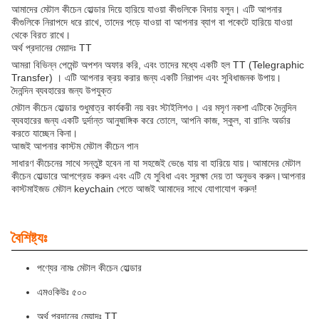
আমাদের মেটাল কীচেন হোল্ডার দিয়ে হারিয়ে যাওয়া কীগুলিকে বিদায় বলুন। এটি আপনার
কীগুলিকে নিরাপদে ধরে রাখে, তাদের পড়ে যাওয়া বা আপনার ব্যাগ বা পকেটে হারিয়ে যাওয়া
থেকে বিরত রাখে।
অর্থ প্রদানের মেয়াদঃ TT
আমরা বিভিন্ন পেমেন্ট অপশন অফার করি, এবং তাদের মধ্যে একটি হল TT (Telegraphic
Transfer) । এটি আপনার ক্রয় করার জন্য একটি নিরাপদ এবং সুবিধাজনক উপায়।
দৈনন্দিন ব্যবহারের জন্য উপযুক্ত
মেটাল কীচেন হোল্ডার শুধুমাত্র কার্যকরী নয় বরং স্টাইলিশও। এর মসৃণ নকশা এটিকে দৈনন্দিন
ব্যবহারের জন্য একটি দুর্দান্ত আনুষাঙ্গিক করে তোলে, আপনি কাজ, স্কুল, বা রানিং অর্ডার
করতে যাচ্ছেন কিনা।
আজই আপনার কাস্টম মেটাল কীচেন পান
সাধারণ কীচেনের সাথে সন্তুষ্ট হবেন না যা সহজেই ভেঙে যায় বা হারিয়ে যায়। আমাদের মেটাল
কীচেন হোল্ডারে আপগ্রেড করুন এবং এটি যে সুবিধা এবং সুরক্ষা দেয় তা অনুভব করুন।আপনার
কাস্টমাইজড মেটাল keychain পেতে আজই আমাদের সাথে যোগাযোগ করুন!
বৈশিষ্ট্যঃ
পণ্যের নামঃ মেটাল কীচেন হোল্ডার
এমওকিউঃ ৫০০
অর্থ প্রদানের মেয়াদঃ TT