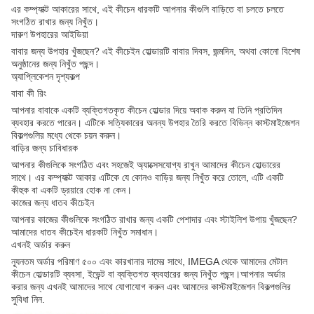
এর কম্প্যাক্ট আকারের সাথে, এই কীচেন ধারকটি আপনার কীগুলি বাড়িতে বা চলতে চলতে
সংগঠিত রাখার জন্য নিখুঁত।
দারুণ উপহারের আইডিয়া
বাবার জন্য উপহার খুঁজছেন? এই কীচেইন হোল্ডারটি বাবার দিবস, জন্মদিন, অথবা কোনো বিশেষ
অনুষ্ঠানের জন্য নিখুঁত পছন্দ।
অ্যাপ্লিকেশন দৃশ্যকল্প
বাবা কী রিং
আপনার বাবাকে একটি ব্যক্তিগতকৃত কীচেন হোল্ডার দিয়ে অবাক করুন যা তিনি প্রতিদিন
ব্যবহার করতে পারেন। এটিকে সত্যিকারের অনন্য উপহার তৈরি করতে বিভিন্ন কাস্টমাইজেশন
বিকল্পগুলির মধ্যে থেকে চয়ন করুন।
বাড়ির জন্য চাবিধারক
আপনার কীগুলিকে সংগঠিত এবং সহজেই অ্যাক্সেসযোগ্য রাখুন আমাদের কীচেন হোল্ডারের
সাথে। এর কম্প্যাক্ট আকার এটিকে যে কোনও বাড়ির জন্য নিখুঁত করে তোলে, এটি একটি
কীহুক বা একটি ড্রয়ারে হোক না কেন।
কাজের জন্য ধাতব কীচেইন
আপনার কাজের কীগুলিকে সংগঠিত রাখার জন্য একটি পেশাদার এবং স্টাইলিশ উপায় খুঁজছেন?
আমাদের ধাতব কীচেইন ধারকটি নিখুঁত সমাধান।
এখনই অর্ডার করুন
ন্যূনতম অর্ডার পরিমাণ ৫০০ এবং কারখানার দামের সাথে, IMEGA থেকে আমাদের মেটাল
কীচেন হোল্ডারটি ব্যবসা, ইভেন্ট বা ব্যক্তিগত ব্যবহারের জন্য নিখুঁত পছন্দ।আপনার অর্ডার
করার জন্য এখনই আমাদের সাথে যোগাযোগ করুন এবং আমাদের কাস্টমাইজেশন বিকল্পগুলির
সুবিধা নিন.