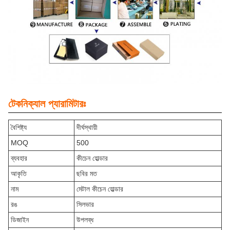
টেকনিক্যাল প্যারামিটারঃ
বৈশিষ্ট্য
দীর্ঘস্থায়ী
MOQ
500
ব্যবহার
কীচেন হোল্ডার
আকৃতি
ছবির মত
নাম
মেটাল কীচেন হোল্ডার
রঙ
সিলভার
ডিজাইন
উপলব্ধ