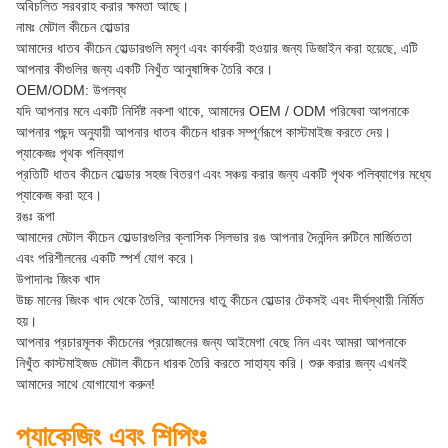
অবিচলিত সরবরাহ করার ক্ষমতা আছে।
নামঃ মেটাল কীচেন হোল্ডার
আমাদের ধাতব কীচেন হোল্ডারগুলি মসৃণ এবং কার্যকরী হওয়ার জন্য ডিজাইন করা হয়েছে, এটি
আপনার কীগুলির জন্য একটি নিখুঁত আনুষাঙ্গিক তৈরি করে।
OEM/ODM: উপলব্ধ
যদি আপনার মনে একটি নির্দিষ্ট নকশা থাকে, আমাদের OEM / ODM পরিষেবা আপনাকে
আপনার পছন্দ অনুযায়ী আপনার ধাতব কীচেন ধারক সম্পূর্ণরূপে কাস্টমাইজ করতে দেয়।
প্যাকেজঃ পৃথক পলিব্যাগ
প্রতিটি ধাতব কীচেন হোল্ডার সহজ বিতরণ এবং সঞ্চয় করার জন্য একটি পৃথক পলিব্যাগের মধ্যে
প্যাকেজ করা হবে।
রঙঃ রূপা
আমাদের মেটাল কীচেন হোল্ডারগুলির ক্লাসিক সিলভার রঙ আপনার দৈনন্দিন রুটিনে মার্জিততা
এবং পরিশীলনের একটি স্পর্শ যোগ করে।
উপাদানঃ জিংক খাদ
উচ্চ মানের জিংক খাদ থেকে তৈরি, আমাদের ধাতু কীচেন হোল্ডার টেকসই এবং দীর্ঘস্থায়ী নির্মিত
হয়।
আপনার প্রচারমূলক কীচেনের প্রয়োজনের জন্য আইমেগা বেছে নিন এবং আমরা আপনাকে
নিখুঁত কাস্টমাইজড মেটাল কীচেন ধারক তৈরি করতে সাহায্য করি। শুরু করার জন্য এখনই
আমাদের সাথে যোগাযোগ করুন!
প্যাকেজিং এবং শিপিংঃ