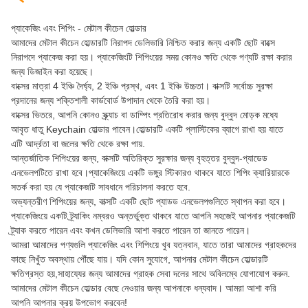
প্যাকেজিং এবং শিপিং - মেটাল কীচেন হোল্ডার
আমাদের মেটাল কীচেন হোল্ডারটি নিরাপদ ডেলিভারি নিশ্চিত করার জন্য একটি ছোট বাক্সে
নিরাপদে প্যাকেজ করা হয়। প্যাকেজিংটি শিপিংয়ের সময় কোনও ক্ষতি থেকে পণ্যটি রক্ষা করার
জন্য ডিজাইন করা হয়েছে।
বাক্সের মাত্রা 4 ইঞ্চি দৈর্ঘ্য, 2 ইঞ্চি প্রস্থ, এবং 1 ইঞ্চি উচ্চতা। বাক্সটি সর্বোচ্চ সুরক্ষা
প্রদানের জন্য শক্তিশালী কার্ডবোর্ড উপাদান থেকে তৈরি করা হয়।
বাক্সের ভিতরে, আপনি কোনও স্ক্র্যাচ বা ডাম্পিং প্রতিরোধ করার জন্য বুদ্বুদ মোড়ক মধ্যে
আবৃত ধাতু Keychain হোল্ডার পাবেন।হোল্ডারটি একটি প্লাস্টিকের ব্যাগে রাখা হয় যাতে
এটি আর্দ্রতা বা জলের ক্ষতি থেকে রক্ষা পায়.
আন্তর্জাতিক শিপিংয়ের জন্য, বাক্সটি অতিরিক্ত সুরক্ষার জন্য বৃহত্তর বুদ্বুদ-প্যাডেড
এনভেলপটিতে রাখা হবে।প্যাকেজিংয়ে একটি ভঙ্গুর স্টিকারও থাকবে যাতে শিপিং ক্যারিয়ারকে
সতর্ক করা হয় যে প্যাকেজটি সাবধানে পরিচালনা করতে হবে.
অভ্যন্তরীণ শিপিংয়ের জন্য, বাক্সটি একটি ছোট প্যাডড এনভেলপগুলিতে স্থাপন করা হবে।
প্যাকেজিংয়ে একটি ট্র্যাকিং নম্বরও অন্তর্ভুক্ত থাকবে যাতে আপনি সহজেই আপনার প্যাকেজটি
ট্র্যাক করতে পারেন এবং কখন ডেলিভারি আশা করতে পারেন তা জানতে পারেন।
আমরা আমাদের পণ্যগুলি প্যাকেজিং এবং শিপিংয়ে খুব যত্নবান, যাতে তারা আমাদের গ্রাহকদের
কাছে নিখুঁত অবস্থায় পৌঁছে যায়। যদি কোন সুযোগে, আপনার মেটাল কীচেন হোল্ডারটি
ক্ষতিগ্রস্ত হয়,সাহায্যের জন্য আমাদের গ্রাহক সেবা দলের সাথে অবিলম্বে যোগাযোগ করুন.
আমাদের মেটাল কীচেন হোল্ডার বেছে নেওয়ার জন্য আপনাকে ধন্যবাদ। আমরা আশা করি
আপনি আপনার ক্রয় উপভোগ করবেন!