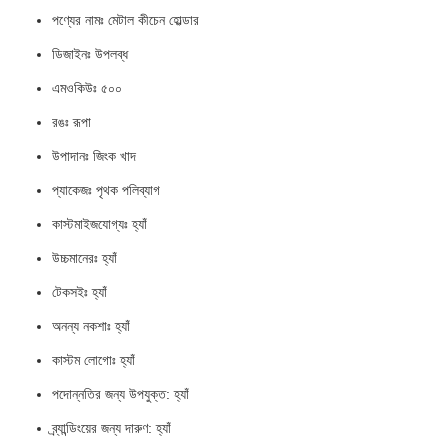
পণ্যের নামঃ মেটাল কীচেন হোল্ডার
ডিজাইনঃ উপলব্ধ
এমওকিউঃ ৫০০
রঙঃ রূপা
উপাদানঃ জিংক খাদ
প্যাকেজঃ পৃথক পলিব্যাগ
কাস্টমাইজযোগ্যঃ হ্যাঁ
উচ্চমানেরঃ হ্যাঁ
টেকসইঃ হ্যাঁ
অনন্য নকশাঃ হ্যাঁ
কাস্টম লোগোঃ হ্যাঁ
পদোন্নতির জন্য উপযুক্ত: হ্যাঁ
ব্র্যান্ডিংয়ের জন্য দারুণ: হ্যাঁ