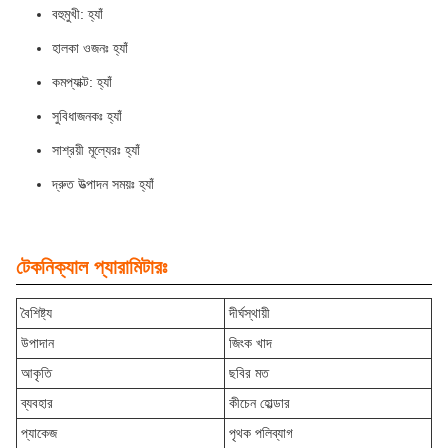
বহুমুখী: হ্যাঁ
হালকা ওজনঃ হ্যাঁ
কমপ্যাক্ট: হ্যাঁ
সুবিধাজনকঃ হ্যাঁ
সাশ্রয়ী মূল্যেরঃ হ্যাঁ
দ্রুত উত্পাদন সময়ঃ হ্যাঁ
টেকনিক্যাল প্যারামিটারঃ
বৈশিষ্ট্য
দীর্ঘস্থায়ী
উপাদান
জিংক খাদ
আকৃতি
ছবির মত
ব্যবহার
কীচেন হোল্ডার
প্যাকেজ
পৃথক পলিব্যাগ