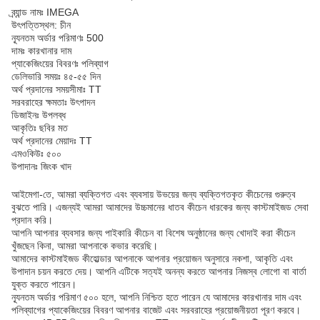
ব্র্যান্ড নামঃ IMEGA
উৎপত্তিস্থল: চীন
ন্যূনতম অর্ডার পরিমাণঃ 500
দামঃ কারখানার দাম
প্যাকেজিংয়ের বিবরণঃ পলিব্যাগ
ডেলিভারি সময়ঃ ৪৫-৫৫ দিন
অর্থ প্রদানের সময়সীমাঃ TT
সরবরাহের ক্ষমতাঃ উৎপাদন
ডিজাইনঃ উপলব্ধ
আকৃতিঃ ছবির মত
অর্থ প্রদানের মেয়াদঃ TT
এমওকিউঃ ৫০০
উপাদানঃ জিংক খাদ
আইমেগা-তে, আমরা ব্যক্তিগত এবং ব্যবসায় উভয়ের জন্য ব্যক্তিগতকৃত কীচেনের গুরুত্ব
বুঝতে পারি। এজন্যই আমরা আমাদের উচ্চমানের ধাতব কীচেন ধারকের জন্য কাস্টমাইজড সেবা
প্রদান করি।
আপনি আপনার ব্যবসার জন্য পাইকারি কীচেন বা বিশেষ অনুষ্ঠানের জন্য খোদাই করা কীচেন
খুঁজছেন কিনা, আমরা আপনাকে কভার করেছি।
আমাদের কাস্টমাইজড কীহোল্ডার আপনাকে আপনার প্রয়োজন অনুসারে নকশা, আকৃতি এবং
উপাদান চয়ন করতে দেয়। আপনি এটিকে সত্যই অনন্য করতে আপনার নিজস্ব লোগো বা বার্তা
যুক্ত করতে পারেন।
ন্যূনতম অর্ডার পরিমাণ ৫০০ হলে, আপনি নিশ্চিত হতে পারেন যে আমাদের কারখানার দাম এবং
পলিব্যাগের প্যাকেজিংয়ের বিবরণ আপনার বাজেট এবং সরবরাহের প্রয়োজনীয়তা পূরণ করবে।