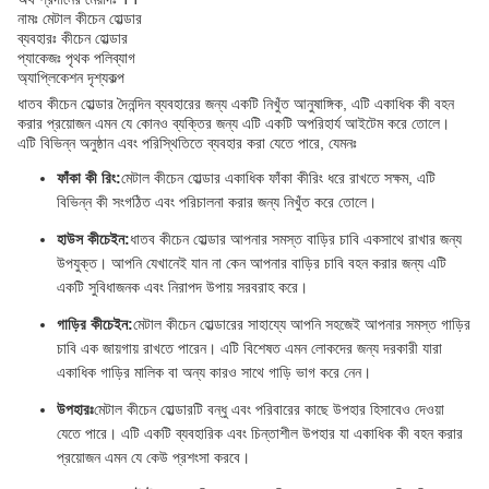
নামঃ মেটাল কীচেন হোল্ডার
ব্যবহারঃ কীচেন হোল্ডার
প্যাকেজঃ পৃথক পলিব্যাগ
অ্যাপ্লিকেশন দৃশ্যকল্প
ধাতব কীচেন হোল্ডার দৈনন্দিন ব্যবহারের জন্য একটি নিখুঁত আনুষাঙ্গিক, এটি একাধিক কী বহন
করার প্রয়োজন এমন যে কোনও ব্যক্তির জন্য এটি একটি অপরিহার্য আইটেম করে তোলে।
এটি বিভিন্ন অনুষ্ঠান এবং পরিস্থিতিতে ব্যবহার করা যেতে পারে, যেমনঃ
ফাঁকা কী রিং:
মেটাল কীচেন হোল্ডার একাধিক ফাঁকা কীরিং ধরে রাখতে সক্ষম, এটি
বিভিন্ন কী সংগঠিত এবং পরিচালনা করার জন্য নিখুঁত করে তোলে।
হাউস কীচেইন:
ধাতব কীচেন হোল্ডার আপনার সমস্ত বাড়ির চাবি একসাথে রাখার জন্য
উপযুক্ত। আপনি যেখানেই যান না কেন আপনার বাড়ির চাবি বহন করার জন্য এটি
একটি সুবিধাজনক এবং নিরাপদ উপায় সরবরাহ করে।
গাড়ির কীচেইন:
মেটাল কীচেন হোল্ডারের সাহায্যে আপনি সহজেই আপনার সমস্ত গাড়ির
চাবি এক জায়গায় রাখতে পারেন। এটি বিশেষত এমন লোকদের জন্য দরকারী যারা
একাধিক গাড়ির মালিক বা অন্য কারও সাথে গাড়ি ভাগ করে নেন।
উপহারঃ
মেটাল কীচেন হোল্ডারটি বন্ধু এবং পরিবারের কাছে উপহার হিসাবেও দেওয়া
যেতে পারে। এটি একটি ব্যবহারিক এবং চিন্তাশীল উপহার যা একাধিক কী বহন করার
প্রয়োজন এমন যে কেউ প্রশংসা করবে।