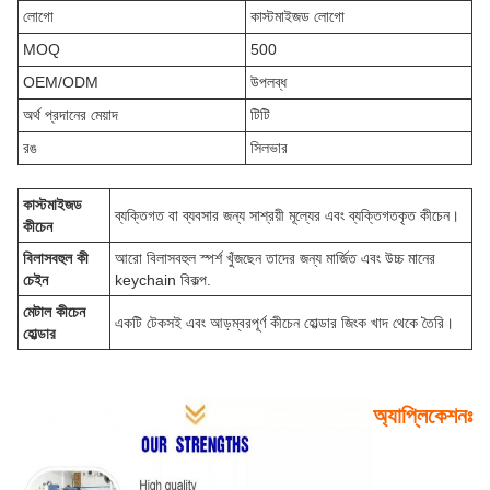
লোগো
কাস্টমাইজড লোগো
MOQ
500
OEM/ODM
উপলব্ধ
অর্থ প্রদানের মেয়াদ
টিটি
রঙ
সিলভার
কাস্টমাইজড
ব্যক্তিগত বা ব্যবসার জন্য সাশ্রয়ী মূল্যের এবং ব্যক্তিগতকৃত কীচেন।
কীচেন
বিলাসবহুল কী
আরো বিলাসবহুল স্পর্শ খুঁজছেন তাদের জন্য মার্জিত এবং উচ্চ মানের
চেইন
keychain বিকল্প.
মেটাল কীচেন
একটি টেকসই এবং আড়ম্বরপূর্ণ কীচেন হোল্ডার জিংক খাদ থেকে তৈরি।
হোল্ডার
অ্যাপ্লিকেশনঃ