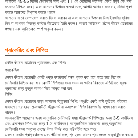
আমাদের 45-55 দিনের ডেলিভারি সময় এবং TT এর পেমেন্টের শর্তাবলী একটি মসৃণ এবং দক্ষ
লেনদেন নিশ্চিত করে। এবং আমাদের উত্পাদন ক্ষমতা সঙ্গে, আপনি আপনার সরবরাহ চাহিদা পূরণ
করতে আমাদের বিশ্বাস করতে পারেন।
আমাদের সাথে যোগাযোগ করতে দ্বিধা করবেন না এবং আমাদের উপলব্ধ ডিজাইনগুলির সুবিধা
নিন বা আপনার নিজস্ব কাস্টম কীহোল্ডার তৈরি করুন। আজই আইমেগা মেটাল কীচেন হোল্ডারের
গুণমান এবং ব্যক্তিগত স্পর্শ অনুভব করুন।
প্যাকেজিং এবং শিপিংঃ
মেটাল কীচেন হোল্ডারের প্যাকেজিং এবং শিপিং
প্যাকেজিংঃ
মেটাল কীচেন হোল্ডারটি একটি শক্ত কার্ডবোর্ড বাক্সে প্যাক করা হবে যাতে তার নিরাপদ
ডেলিভারি নিশ্চিত করা যায়।বক্সটি শিপিংয়ের সময় সম্ভাব্য ক্ষতির বিরুদ্ধে অতিরিক্ত সুরক্ষা
প্রদানের জন্য বুদবুদ আবরণ দিয়ে আবৃত করা হবে.
শিপিং:
মেটাল কীচেন হোল্ডারের জন্য আমাদের স্ট্যান্ডার্ড শিপিং পদ্ধতি একটি নামী কুরিয়ার পরিষেবা
মাধ্যমে। গ্রাহকরা চেকআউটে স্ট্যান্ডার্ড বা এক্সপ্রেস শিপিং বিকল্পগুলির মধ্যে চয়ন করতে
পারেন।
অভ্যন্তরীণ আদেশের জন্য আনুমানিক ডেলিভারি সময় স্ট্যান্ডার্ড শিপিংয়ের জন্য 3-5 কার্যদিবস
এবং এক্সপ্রেস শিপিংয়ের জন্য 1-2 কার্যদিবস। আন্তর্জাতিক আদেশের জন্য,অনুমানিত
ডেলিভারি সময় গন্তব্য দেশের উপর নির্ভর করে পরিবর্তিত হতে পারে.
একবার অর্ডার প্রক্রিয়াজাত এবং পাঠানো হলে, গ্রাহকরা তাদের প্যাকেজের যাত্রা ট্র্যাক করতে