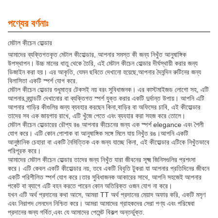
পণ্যের বর্ণনাঃ
মেটাল কীচেন হোল্ডার
আমাদের ব্যক্তিগতকৃত মেটাল কীহোল্ডার, আপনার সমস্ত কী জন্য নিখুঁত আনুষাঙ্গিক
উপস্থাপন। উচ্চ মানের ধাতু থেকে তৈরি, এই মেটাল কীচেন হোল্ডার দীর্ঘস্থায়ী করার জন্য
ডিজাইন করা হয়। এর আকৃতি, যেমন ছবিতে দেখানো হয়েছে,আপনার দৈনন্দিন রুটিনের জন্য
বিলাসিতা একটি স্পর্শ যোগ করে.
মেটাল কীচেন হোল্ডার শুধুমাত্র টেকসই নয় বরং সুবিধাজনক। এর কাস্টমাইজড লোগো সহ, এটি
আপনার ব্র্যান্ডটি দেখানোর বা ব্যক্তিগত স্পর্শ যুক্ত করার একটি দুর্দান্ত উপায়। আপনি এটি
আপনার গাড়ির কীগুলির জন্য ব্যবহার করছেন কিনা,বাড়ির বা অফিসের চাবি, এই কীহোল্ডার
তাদের সব এক জায়গায় রাখে, এটি খুঁজে পেতে এবং ব্যবহার করা সহজ করে তোলে।
মেটাল কীচেন হোল্ডারের রৌপ্য রঙ আপনার কীচেনের জন্য এক স্পর্শ elegance এবং শৈলী
যোগ করে। এটি কোন পোশাক বা আনুষাঙ্গিক সঙ্গে মিলে যায় নিখুঁত রঙ।আপনি একটি
আনুষ্ঠানিক চেহারা বা একটি নৈমিত্তিক এক জন্য যাচ্ছে কিনা, এই কীহোল্ডার এটিকে নিখুঁতভাবে
পরিপূরক করে।
আমাদের মেটাল কীচেন হোল্ডার তাদের জন্য নিখুঁত যারা জীবনের সূক্ষ্ম জিনিসগুলির প্রশংসা
করে। এটি কেবল একটি কীহোল্ডার নয়, তবে একটি বিবৃতি টুকরা যা আপনার প্রতিদিনের জীবনে
একটি পরিশীলিত স্পর্শ যোগ করে।তার সুবিধাজনক আকারের সাথে, আপনি সহজেই আপনার
পকেট বা ব্যাগে এটি বহন করতে পারেন কোন অতিরিক্ত ওজন যোগ না করে।
যখন এটি অর্থ প্রদানের কথা আসে, আমরা TT অর্থ প্রদানের মেয়াদ অফার করি, একটি মসৃণ
এবং নিরাপদ লেনদেন নিশ্চিত করে। আমরা আমাদের গ্রাহকদের সেরা পণ্য এবং পরিষেবা
প্রদানের জন্য গর্বিত,এবং যে আমাদের পেমেন্ট বিকল্প অন্তর্ভুক্ত.