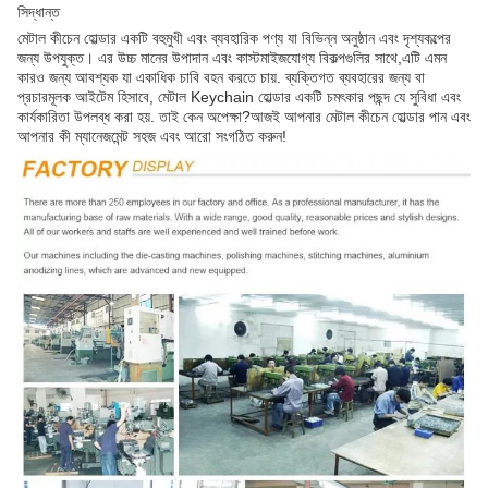
সিদ্ধান্ত
মেটাল কীচেন হোল্ডার একটি বহুমুখী এবং ব্যবহারিক পণ্য যা বিভিন্ন অনুষ্ঠান এবং দৃশ্যকল্পের
জন্য উপযুক্ত। এর উচ্চ মানের উপাদান এবং কাস্টমাইজযোগ্য বিকল্পগুলির সাথে,এটি এমন
কারও জন্য আবশ্যক যা একাধিক চাবি বহন করতে চায়. ব্যক্তিগত ব্যবহারের জন্য বা
প্রচারমূলক আইটেম হিসাবে, মেটাল Keychain হোল্ডার একটি চমৎকার পছন্দ যে সুবিধা এবং
কার্যকারিতা উপলব্ধ করা হয়. তাই কেন অপেক্ষা?আজই আপনার মেটাল কীচেন হোল্ডার পান এবং
আপনার কী ম্যানেজমেন্ট সহজ এবং আরো সংগঠিত করুন!