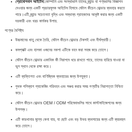
প্রোমোশনাল আইটেম:
কোম্পানি এবং সংস্থাগুলি তাদের ব্র্যান্ড বা পণ্যগুলির বিজ্ঞাপন
দেওয়ার জন্য একটি প্রচারমূলক আইটেম হিসাবে মেটাল কীচেন হোল্ডার ব্যবহার করতে
পারে।এটি ব্র্যান্ড সচেতনতা বৃদ্ধি এবং সম্ভাব্য গ্রাহকদের আকৃষ্ট করার জন্য একটি
দরকারী এবং খরচ কার্যকর উপায়.
পণ্যের বৈশিষ্ট্য
উচ্চমানের ধাতু থেকে তৈরি, মেটাল কীচেন হোল্ডার টেকসই এবং দীর্ঘস্থায়ী।
কমপ্যাক্ট এবং হালকা ওজনের নকশা এটিকে বহন করা সহজ করে তোলে।
মেটাল কীচেন হোল্ডার একাধিক কী নিরাপদে ধরে রাখতে পারে, তাদের হারিয়ে যাওয়া বা
ভুল স্থান থেকে রক্ষা করে।
এটি ব্যক্তিগত এবং বাণিজ্যিক ব্যবহারের জন্য উপযুক্ত।
পৃথক পলিব্যাগ প্যাকেজিং পরিবহন এবং সঞ্চয় করার সময় পণ্যটির নিরাপত্তা নিশ্চিত
করে।
মেটাল কীচেন হোল্ডার OEM / ODM পরিষেবাগুলির সাথে কাস্টমাইজেশনের জন্য
উপলব্ধ।
এটি কারখানার মূল্যে কেনা যায়, যা ছোট এবং বড় উভয় ব্যবসায়ের জন্য এটি ব্যয়বহুল
করে তোলে।