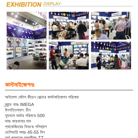
কাস্টমাইজেশনঃ
আইমেগা মেটাল কীচেন হোল্ডার কাস্টমাইজেশন পরিষেবা
ব্র্যান্ড নামঃ IMEGA
উৎপত্তিস্থল: চীন
ন্যূনতম অর্ডার পরিমাণঃ 500
দামঃ কারখানার দাম
প্যাকেজিংয়ের বিবরণঃ পলিব্যাগ
ডেলিভারি সময়ঃ 45-55 দিন
অর্থ প্রদানের সময়সীমাঃ TT