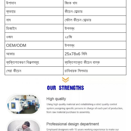
উপাদান
জিংক খাদ
ব্যবহার
কীচেন হোল্ডার
নাম
মেটাল কীচেন হোল্ডার
ডিজাইন
উপলব্ধ
ওজন
২৫জি
OEM/ODM
উপলব্ধ
আকার
25x78x6 মিমি
ব্যক্তিগতকরণ বিকল্পসমূহ
ব্যক্তিগতকৃত কীচেন বাল্ক
সেরা কীচেন
চাবিধারক সিলভার