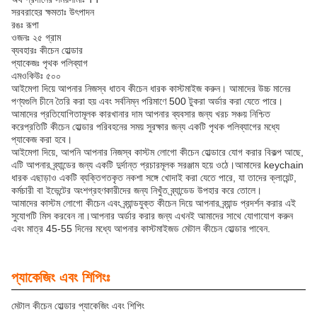
সরবরাহের ক্ষমতাঃ উৎপাদন
রঙঃ রূপা
ওজনঃ ২৫ গ্রাম
ব্যবহারঃ কীচেন হোল্ডার
প্যাকেজঃ পৃথক পলিব্যাগ
এমওকিউঃ ৫০০
আইমেগা দিয়ে আপনার নিজস্ব ধাতব কীচেন ধারক কাস্টমাইজ করুন। আমাদের উচ্চ মানের
পণ্যগুলি চীনে তৈরি করা হয় এবং সর্বনিম্ন পরিমাণে 500 টুকরা অর্ডার করা যেতে পারে।
আমাদের প্রতিযোগিতামূলক কারখানার দাম আপনার ব্যবসার জন্য খরচ সঞ্চয় নিশ্চিত
করেপ্রতিটি কীচেন হোল্ডার পরিবহনের সময় সুরক্ষার জন্য একটি পৃথক পলিব্যাগের মধ্যে
প্যাকেজ করা হবে।
আইমেগা দিয়ে, আপনি আপনার নিজস্ব কাস্টম লোগো কীচেন হোল্ডারে যোগ করার বিকল্প আছে,
এটি আপনার ব্র্যান্ডের জন্য একটি দুর্দান্ত প্রচারমূলক সরঞ্জাম হয়ে ওঠে।আমাদের keychain
ধারক এছাড়াও একটি ব্যক্তিগতকৃত নকশা সঙ্গে খোদাই করা যেতে পারে, যা তাদের ক্লায়েন্ট,
কর্মচারী বা ইভেন্টের অংশগ্রহণকারীদের জন্য নিখুঁত ব্র্যান্ডেড উপহার করে তোলে।
আমাদের কাস্টম লোগো কীচেন এবং ব্র্যান্ডযুক্ত কীচেন দিয়ে আপনার ব্র্যান্ড প্রদর্শন করার এই
সুযোগটি মিস করবেন না।আপনার অর্ডার করার জন্য এখনই আমাদের সাথে যোগাযোগ করুন
এবং মাত্র 45-55 দিনের মধ্যে আপনার কাস্টমাইজড মেটাল কীচেন হোল্ডার পাবেন.
প্যাকেজিং এবং শিপিংঃ
মেটাল কীচেন হোল্ডার প্যাকেজিং এবং শিপিং