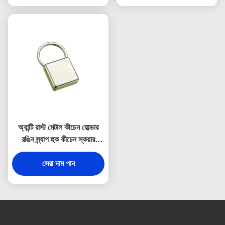
অ্যান্টি রাস্ট মেটাল কীচেন হোল্ডার
রঙিন স্ন্যাপ হুক কীচেন স্কয়ার
প্লাস্টিক
সেরা দাম পান