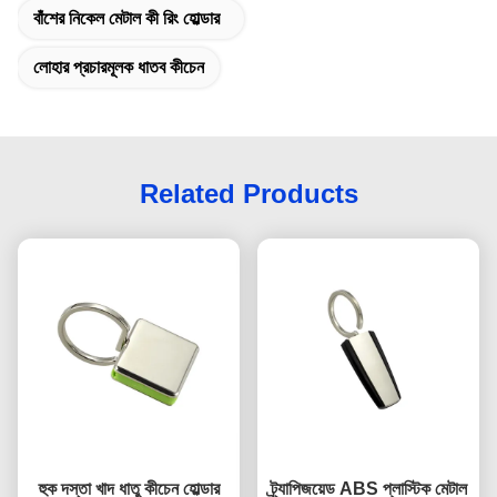
বাঁশের নিকেল মেটাল কী রিং হোল্ডার
লোহার প্রচারমূলক ধাতব কীচেন
Related Products
হুক দস্তা খাদ ধাতু কীচেন হোল্ডার
ট্র্যাপিজয়েড ABS প্লাস্টিক মেটাল