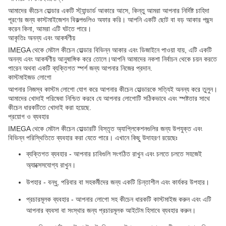
আমাদের কীচেন হোল্ডার একটি স্ট্যান্ডার্ড আকারে আসে, কিন্তু আমরা আপনার নির্দিষ্ট চাহিদা
পূরণের জন্য কাস্টমাইজেশন বিকল্পগুলিও অফার করি। আপনি একটি ছোট বা বড় আকার পছন্দ
করেন কিনা, আমরা এটি ঘটতে পারে।
আকৃতিঃ অনন্য এবং আকর্ষণীয়
IMEGA থেকে মেটাল কীচেন হোল্ডার বিভিন্ন আকার এবং ডিজাইনে পাওয়া যায়, এটি একটি
অনন্য এবং আকর্ষণীয় আনুষাঙ্গিক করে তোলে।আপনি আমাদের নকশা নির্বাচন থেকে চয়ন করতে
পারেন অথবা একটি ব্যক্তিগত স্পর্শ জন্য আপনার নিজের প্রদান.
কাস্টমাইজড লোগো
আপনার নিজস্ব কাস্টম লোগো যোগ করে আপনার কীচেন হোল্ডারকে সত্যিই অনন্য করে তুলুন।
আমাদের খোদাই পরিষেবা নিশ্চিত করবে যে আপনার লোগোটি সঠিকভাবে এবং স্পষ্টতার সাথে
কীচেন ধারকটিতে খোদাই করা হয়েছে.
প্রয়োগ ও ব্যবহার
IMEGA থেকে মেটাল কীচেন হোল্ডারটি বিস্তৃত অ্যাপ্লিকেশনগুলির জন্য উপযুক্ত এবং
বিভিন্ন পরিস্থিতিতে ব্যবহার করা যেতে পারে। এখানে কিছু উদাহরণ রয়েছেঃ
ব্যক্তিগত ব্যবহার - আপনার চাবিগুলি সংগঠিত রাখুন এবং চলতে চলতে সহজেই
অ্যাক্সেসযোগ্য রাখুন।
উপহার - বন্ধু, পরিবার বা সহকর্মীদের জন্য একটি চিন্তাশীল এবং কার্যকর উপহার।
প্রচারমূলক ব্যবহার - আপনার লোগো সহ কীচেন ধারকটি কাস্টমাইজ করুন এবং এটি
আপনার ব্যবসা বা সংস্থার জন্য প্রচারমূলক আইটেম হিসাবে ব্যবহার করুন।