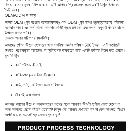
বিতরণের সময় সুরক্ষা নিশ্চিত করে। এটি আপনার প্রিয়জনদের জন্য একটি নিখুঁত উপহারও
তৈরি করে।
OEM/ODM উপলব্ধ
আমরা OEM (মূল সরঞ্জাম প্রস্তুতকারক) এবং ODM (মূল নকশা প্রস্তুতকারক) পরিষেবা
সরবরাহ করি। এর অর্থ আমরা আপনার নির্দিষ্ট প্রয়োজনীয়তা এবং নকশা অনুযায়ী কীচেন ধারক
উত্পাদন করতে পারি।
ন্যূনতম অর্ডার পরিমাণ (এমওকিউ)
আমাদের মেটাল কীচেন হোল্ডারের জন্য সর্বনিম্ন অর্ডার পরিমাণ 500 টুকরা। এটি কর্পোরেট
উপহার, প্রচারমূলক আইটেম, বা ব্যক্তিগত ব্যবহারের জন্য একটি দুর্দান্ত বিকল্প করে তোলে।
মূল বৈশিষ্ট্য
কাস্টমাইজড কী চেইন
ব্যক্তিগতকৃত মেটাল কীহোল্ডার
বাড়ি, গাড়ি, অফিসের জন্য চাবিধারক
টেকসই এবং হালকা
আপনার ব্যাগের নীচে বা কাগজপত্রের গুচ্ছের মধ্যে আপনার কীগুলি হারিয়ে যেতে দেবেন না।
আজ আমাদের মেটাল কীচেন হোল্ডারটি কিনুন এবং আপনি যেখানেই যান না কেন আপনার কীগুলি
সংগঠিত এবং সহজেই অ্যাক্সেসযোগ্য রাখুন!