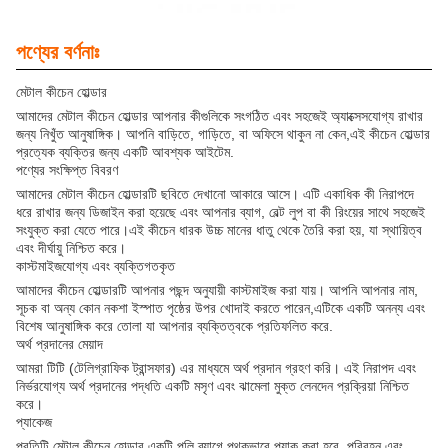
পণ্যের বর্ণনাঃ
মেটাল কীচেন হোল্ডার
আমাদের মেটাল কীচেন হোল্ডার আপনার কীগুলিকে সংগঠিত এবং সহজেই অ্যাক্সেসযোগ্য রাখার
জন্য নিখুঁত আনুষাঙ্গিক। আপনি বাড়িতে, গাড়িতে, বা অফিসে থাকুন না কেন,এই কীচেন হোল্ডার
প্রত্যেক ব্যক্তির জন্য একটি আবশ্যক আইটেম.
পণ্যের সংক্ষিপ্ত বিবরণ
আমাদের মেটাল কীচেন হোল্ডারটি ছবিতে দেখানো আকারে আসে। এটি একাধিক কী নিরাপদে
ধরে রাখার জন্য ডিজাইন করা হয়েছে এবং আপনার ব্যাগ, বেল্ট লুপ বা কী রিংয়ের সাথে সহজেই
সংযুক্ত করা যেতে পারে।এই কীচেন ধারক উচ্চ মানের ধাতু থেকে তৈরি করা হয়, যা স্থায়িত্ব
এবং দীর্ঘায়ু নিশ্চিত করে।
কাস্টমাইজযোগ্য এবং ব্যক্তিগতকৃত
আমাদের কীচেন হোল্ডারটি আপনার পছন্দ অনুযায়ী কাস্টমাইজ করা যায়। আপনি আপনার নাম,
সূচক বা অন্য কোন নকশা ইস্পাত পৃষ্ঠের উপর খোদাই করতে পারেন,এটিকে একটি অনন্য এবং
বিশেষ আনুষাঙ্গিক করে তোলা যা আপনার ব্যক্তিত্বকে প্রতিফলিত করে.
অর্থ প্রদানের মেয়াদ
আমরা টিটি (টেলিগ্রাফিক ট্রান্সফার) এর মাধ্যমে অর্থ প্রদান গ্রহণ করি। এই নিরাপদ এবং
নির্ভরযোগ্য অর্থ প্রদানের পদ্ধতি একটি মসৃণ এবং ঝামেলা মুক্ত লেনদেন প্রক্রিয়া নিশ্চিত
করে।
প্যাকেজ
প্রতিটি মেটাল কীচেন হোল্ডার একটি পলি ব্যাগে পৃথকভাবে প্যাক করা হবে, পরিবহন এবং