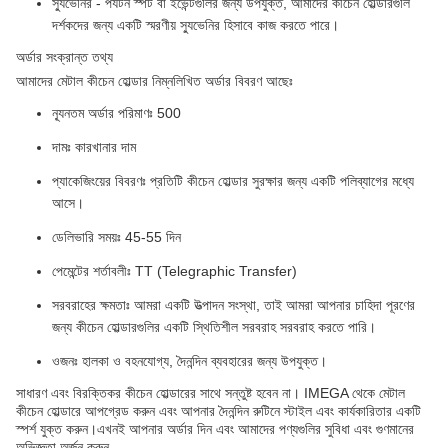
স্যুভেনির - পর্যটন স্পট বা ইভেন্টগুলির জন্য উপযুক্ত, আমাদের কীচেন হোল্ডারগুলি
দর্শকদের জন্য একটি স্মরণীয় স্যুভেনির হিসাবে কাজ করতে পারে।
অর্ডার সংক্রান্ত তথ্য
আমাদের মেটাল কীচেন হোল্ডার নিম্নলিখিত অর্ডার বিবরণ আছেঃ
ন্যূনতম অর্ডার পরিমাণঃ 500
দামঃ কারখানার দাম
প্যাকেজিংয়ের বিবরণঃ প্রতিটি কীচেন হোল্ডার সুরক্ষার জন্য একটি পলিব্যাগের মধ্যে
আসে।
ডেলিভারি সময়ঃ 45-55 দিন
পেমেন্টের শর্তাবলীঃ TT (Telegraphic Transfer)
সরবরাহের ক্ষমতাঃ আমরা একটি উত্পাদন সংস্থা, তাই আমরা আপনার চাহিদা পূরণের
জন্য কীচেন হোল্ডারগুলির একটি স্থিতিশীল সরবরাহ সরবরাহ করতে পারি।
ওজনঃ হালকা ও বহনযোগ্য, দৈনন্দিন ব্যবহারের জন্য উপযুক্ত।
সাধারণ এবং বিরক্তিকর কীচেন হোল্ডারের সাথে সন্তুষ্ট হবেন না। IMEGA থেকে মেটাল
কীচেন হোল্ডারে আপগ্রেড করুন এবং আপনার দৈনন্দিন রুটিনে স্টাইল এবং কার্যকারিতার একটি
স্পর্শ যুক্ত করুন।এখনই আপনার অর্ডার দিন এবং আমাদের পণ্যগুলির সুবিধা এবং গুণমানের
অভিজ্ঞতা অর্জন করুন.