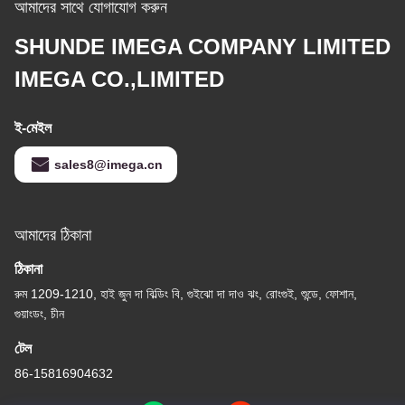
আমাদের সাথে যোগাযোগ করুন
SHUNDE IMEGA COMPANY LIMITED
IMEGA CO.,LIMITED
ই-মেইল
sales8@imega.cn
আমাদের ঠিকানা
ঠিকানা
রুম 1209-1210, হাই জুন দা বিল্ডিং বি, গুইঝো দা দাও ঝং, রোংগুই, শুন্ডে, ফোশান,
গুয়াংডং, চীন
টেল
86-15816904632