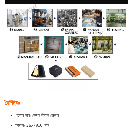
বৈশিষ্ট্যঃ
পণ্যের নামঃ মেটাল কীচেন হোল্ডার
আকারঃ 25x78x6 মিমি