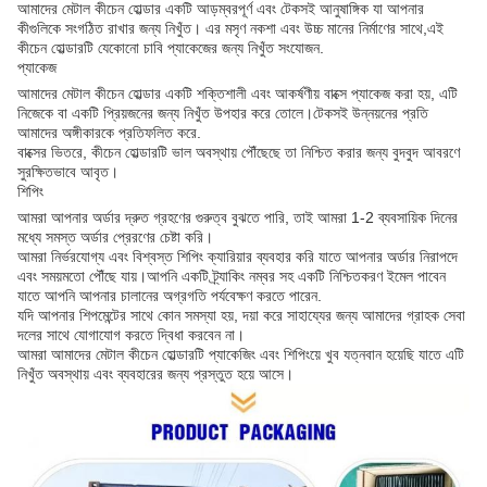
আমাদের মেটাল কীচেন হোল্ডার একটি আড়ম্বরপূর্ণ এবং টেকসই আনুষাঙ্গিক যা আপনার
কীগুলিকে সংগঠিত রাখার জন্য নিখুঁত। এর মসৃণ নকশা এবং উচ্চ মানের নির্মাণের সাথে,এই
কীচেন হোল্ডারটি যেকোনো চাবি প্যাকেজের জন্য নিখুঁত সংযোজন.
প্যাকেজ
আমাদের মেটাল কীচেন হোল্ডার একটি শক্তিশালী এবং আকর্ষণীয় বাক্সে প্যাকেজ করা হয়, এটি
নিজেকে বা একটি প্রিয়জনের জন্য নিখুঁত উপহার করে তোলে।টেকসই উন্নয়নের প্রতি
আমাদের অঙ্গীকারকে প্রতিফলিত করে.
বাক্সের ভিতরে, কীচেন হোল্ডারটি ভাল অবস্থায় পৌঁছেছে তা নিশ্চিত করার জন্য বুদবুদ আবরণে
সুরক্ষিতভাবে আবৃত।
শিপিং
আমরা আপনার অর্ডার দ্রুত গ্রহণের গুরুত্ব বুঝতে পারি, তাই আমরা 1-2 ব্যবসায়িক দিনের
মধ্যে সমস্ত অর্ডার প্রেরণের চেষ্টা করি।
আমরা নির্ভরযোগ্য এবং বিশ্বস্ত শিপিং ক্যারিয়ার ব্যবহার করি যাতে আপনার অর্ডার নিরাপদে
এবং সময়মতো পৌঁছে যায়।আপনি একটি ট্র্যাকিং নম্বর সহ একটি নিশ্চিতকরণ ইমেল পাবেন
যাতে আপনি আপনার চালানের অগ্রগতি পর্যবেক্ষণ করতে পারেন.
যদি আপনার শিপমেন্টের সাথে কোন সমস্যা হয়, দয়া করে সাহায্যের জন্য আমাদের গ্রাহক সেবা
দলের সাথে যোগাযোগ করতে দ্বিধা করবেন না।
আমরা আমাদের মেটাল কীচেন হোল্ডারটি প্যাকেজিং এবং শিপিংয়ে খুব যত্নবান হয়েছি যাতে এটি
নিখুঁত অবস্থায় এবং ব্যবহারের জন্য প্রস্তুত হয়ে আসে।