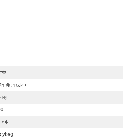
কসই
াল কীচেন হোল্ডার
লব্ধ
00
 গ্রাম
olybag