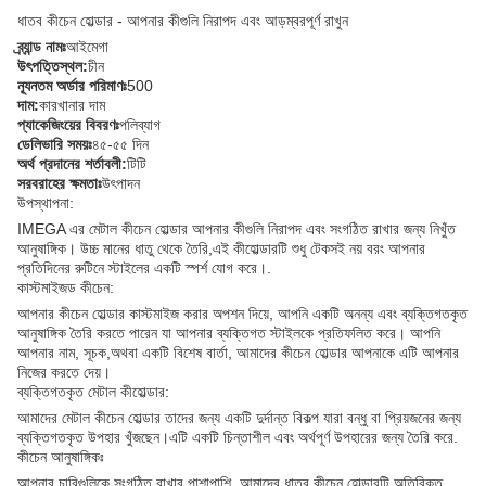
ধাতব কীচেন হোল্ডার - আপনার কীগুলি নিরাপদ এবং আড়ম্বরপূর্ণ রাখুন
ব্র্যান্ড নামঃ
আইমেগা
উৎপত্তিস্থল:
চীন
ন্যূনতম অর্ডার পরিমাণঃ
500
দাম:
কারখানার দাম
প্যাকেজিংয়ের বিবরণঃ
পলিব্যাগ
ডেলিভারি সময়ঃ
৪৫-৫৫ দিন
অর্থ প্রদানের শর্তাবলী:
টিটি
সরবরাহের ক্ষমতাঃ
উৎপাদন
উপস্থাপনা:
IMEGA এর মেটাল কীচেন হোল্ডার আপনার কীগুলি নিরাপদ এবং সংগঠিত রাখার জন্য নিখুঁত
আনুষাঙ্গিক। উচ্চ মানের ধাতু থেকে তৈরি,এই কীহোল্ডারটি শুধু টেকসই নয় বরং আপনার
প্রতিদিনের রুটিনে স্টাইলের একটি স্পর্শ যোগ করে।.
কাস্টমাইজড কীচেন:
আপনার কীচেন হোল্ডার কাস্টমাইজ করার অপশন দিয়ে, আপনি একটি অনন্য এবং ব্যক্তিগতকৃত
আনুষাঙ্গিক তৈরি করতে পারেন যা আপনার ব্যক্তিগত স্টাইলকে প্রতিফলিত করে। আপনি
আপনার নাম, সূচক,অথবা একটি বিশেষ বার্তা, আমাদের কীচেন হোল্ডার আপনাকে এটি আপনার
নিজের করতে দেয়।
ব্যক্তিগতকৃত মেটাল কীহোল্ডার:
আমাদের মেটাল কীচেন হোল্ডার তাদের জন্য একটি দুর্দান্ত বিকল্প যারা বন্ধু বা প্রিয়জনের জন্য
ব্যক্তিগতকৃত উপহার খুঁজছেন।এটি একটি চিন্তাশীল এবং অর্থপূর্ণ উপহারের জন্য তৈরি করে.
কীচেন আনুষাঙ্গিকঃ
আপনার চাবিগুলিকে সংগঠিত রাখার পাশাপাশি, আমাদের ধাতব কীচেন হোল্ডারটি অতিরিক্ত