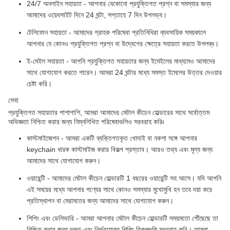
24/7 অনলাইন সহায়তা - আপনার যেকোনো প্রযুক্তিগত প্রশ্ন বা সমস্যার জন্য
আমাদের ওয়েবসাইট দিনে 24 ঘন্টা, সপ্তাহে 7 দিন উপলভ্য।
টেলিফোন সহায়তা - আমাদের গ্রাহক পরিষেবা প্রতিনিধিরা ব্যবসায়িক সময়কালে
আপনার যে কোনও প্রযুক্তিগত প্রশ্ন বা উদ্বেগের ক্ষেত্রে সহায়তা করতে উপলব্ধ।
ই-মেইল সহায়তা - আপনি প্রযুক্তিগত সহায়তার জন্য ইমেইলের মাধ্যমেও আমাদের
সাথে যোগাযোগ করতে পারেন। আমরা 24 ঘন্টার মধ্যে সমস্ত ইমেলের উত্তর দেওয়ার
চেষ্টা করি।
সেবা
প্রযুক্তিগত সহায়তার পাশাপাশি, আমরা আমাদের মেটাল কীচেন হোল্ডারের সাথে সর্বোত্তম
অভিজ্ঞতা নিশ্চিত করার জন্য নিম্নলিখিত পরিষেবাগুলিও সরবরাহ করিঃ
কাস্টমাইজেশন - আমরা একটি ব্যক্তিগতকৃত খোদাই বা নকশা সঙ্গে আপনার
keychain ধারক কাস্টমাইজ করার বিকল্প প্রস্তাব। আরও তথ্য এবং মূল্য জন্য
আমাদের সাথে যোগাযোগ করুন।
ওয়ারেন্টি - আমাদের মেটাল কীচেন হোল্ডারটি 1 বছরের ওয়ারেন্টি সহ আসে। যদি আপনি
এই সময়ের মধ্যে আপনার পণ্যের সাথে কোনও সমস্যার মুখোমুখি হন তবে দয়া করে
প্রতিস্থাপন বা মেরামতের জন্য আমাদের সাথে যোগাযোগ করুন।
শিপিং এবং ডেলিভারি - আমরা আপনার মেটাল কীচেন হোল্ডারটি সময়মতো পৌঁছেছে তা
নিশ্চিত করার জন্য দ্রুত এবং নির্ভরযোগ্য শিপিং বিকল্পগুলি সরবরাহ করি। আমরা