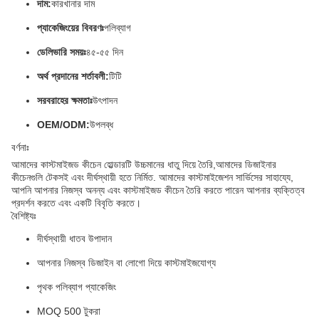
দাম:
কারখানার দাম
প্যাকেজিংয়ের বিবরণঃ
পলিব্যাগ
ডেলিভারি সময়ঃ
৪৫-৫৫ দিন
অর্থ প্রদানের শর্তাবলী:
টিটি
সরবরাহের ক্ষমতাঃ
উৎপাদন
OEM/ODM:
উপলব্ধ
বর্ণনাঃ
আমাদের কাস্টমাইজড কীচেন হোল্ডারটি উচ্চমানের ধাতু দিয়ে তৈরি,আমাদের ডিজাইনার
কীচেনগুলি টেকসই এবং দীর্ঘস্থায়ী হতে নির্মিত. আমাদের কাস্টমাইজেশন সার্ভিসের সাহায্যে,
আপনি আপনার নিজস্ব অনন্য এবং কাস্টমাইজড কীচেন তৈরি করতে পারেন আপনার ব্যক্তিত্ব
প্রদর্শন করতে এবং একটি বিবৃতি করতে।
বৈশিষ্ট্যঃ
দীর্ঘস্থায়ী ধাতব উপাদান
আপনার নিজস্ব ডিজাইন বা লোগো দিয়ে কাস্টমাইজযোগ্য
পৃথক পলিব্যাগ প্যাকেজিং
MOQ 500 টুকরা