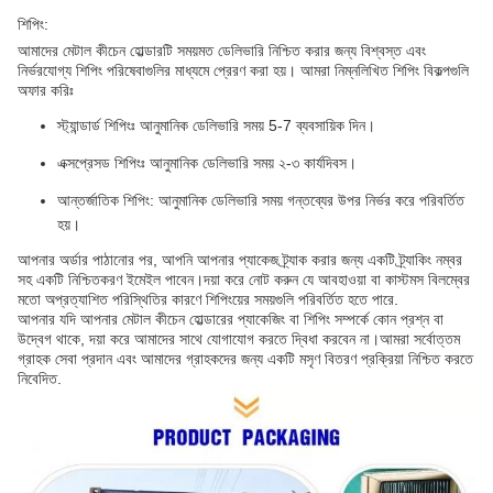
শিপিং:
আমাদের মেটাল কীচেন হোল্ডারটি সময়মত ডেলিভারি নিশ্চিত করার জন্য বিশ্বস্ত এবং
নির্ভরযোগ্য শিপিং পরিষেবাগুলির মাধ্যমে প্রেরণ করা হয়। আমরা নিম্নলিখিত শিপিং বিকল্পগুলি
অফার করিঃ
স্ট্যান্ডার্ড শিপিংঃ আনুমানিক ডেলিভারি সময় 5-7 ব্যবসায়িক দিন।
এক্সপ্রেসড শিপিংঃ আনুমানিক ডেলিভারি সময় ২-৩ কার্যদিবস।
আন্তর্জাতিক শিপিং: আনুমানিক ডেলিভারি সময় গন্তব্যের উপর নির্ভর করে পরিবর্তিত
হয়।
আপনার অর্ডার পাঠানোর পর, আপনি আপনার প্যাকেজ ট্র্যাক করার জন্য একটি ট্র্যাকিং নম্বর
সহ একটি নিশ্চিতকরণ ইমেইল পাবেন।দয়া করে নোট করুন যে আবহাওয়া বা কাস্টমস বিলম্বের
মতো অপ্রত্যাশিত পরিস্থিতির কারণে শিপিংয়ের সময়গুলি পরিবর্তিত হতে পারে.
আপনার যদি আপনার মেটাল কীচেন হোল্ডারের প্যাকেজিং বা শিপিং সম্পর্কে কোন প্রশ্ন বা
উদ্বেগ থাকে, দয়া করে আমাদের সাথে যোগাযোগ করতে দ্বিধা করবেন না।আমরা সর্বোত্তম
গ্রাহক সেবা প্রদান এবং আমাদের গ্রাহকদের জন্য একটি মসৃণ বিতরণ প্রক্রিয়া নিশ্চিত করতে
নিবেদিত.