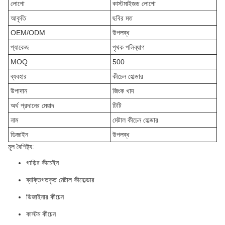
লোগো
কাস্টমাইজড লোগো
আকৃতি
ছবির মত
OEM/ODM
উপলব্ধ
প্যাকেজ
পৃথক পলিব্যাগ
MOQ
500
ব্যবহার
কীচেন হোল্ডার
উপাদান
জিংক খাদ
অর্থ প্রদানের মেয়াদ
টিটি
নাম
মেটাল কীচেন হোল্ডার
ডিজাইন
উপলব্ধ
মূল বৈশিষ্ট্য:
গাড়ির কীচেইন
ব্যক্তিগতকৃত মেটাল কীহোল্ডার
ডিজাইনার কীচেন
কাস্টম কীচেন