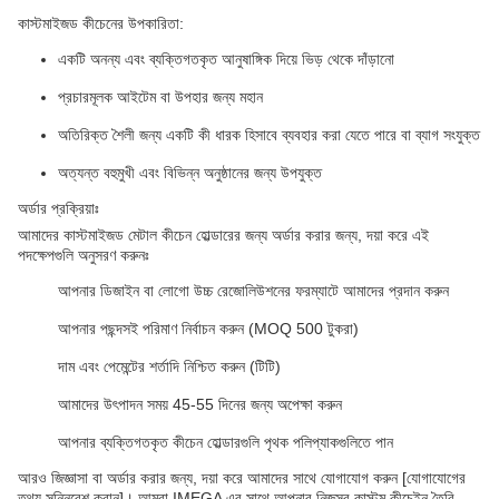
কাস্টমাইজড কীচেনের উপকারিতা:
একটি অনন্য এবং ব্যক্তিগতকৃত আনুষাঙ্গিক দিয়ে ভিড় থেকে দাঁড়ানো
প্রচারমূলক আইটেম বা উপহার জন্য মহান
অতিরিক্ত শৈলী জন্য একটি কী ধারক হিসাবে ব্যবহার করা যেতে পারে বা ব্যাগ সংযুক্ত
অত্যন্ত বহুমুখী এবং বিভিন্ন অনুষ্ঠানের জন্য উপযুক্ত
অর্ডার প্রক্রিয়াঃ
আমাদের কাস্টমাইজড মেটাল কীচেন হোল্ডারের জন্য অর্ডার করার জন্য, দয়া করে এই
পদক্ষেপগুলি অনুসরণ করুনঃ
আপনার ডিজাইন বা লোগো উচ্চ রেজোলিউশনের ফরম্যাটে আমাদের প্রদান করুন
আপনার পছন্দসই পরিমাণ নির্বাচন করুন (MOQ 500 টুকরা)
দাম এবং পেমেন্টের শর্তাদি নিশ্চিত করুন (টিটি)
আমাদের উৎপাদন সময় 45-55 দিনের জন্য অপেক্ষা করুন
আপনার ব্যক্তিগতকৃত কীচেন হোল্ডারগুলি পৃথক পলিপ্যাকগুলিতে পান
আরও জিজ্ঞাসা বা অর্ডার করার জন্য, দয়া করে আমাদের সাথে যোগাযোগ করুন [যোগাযোগের
তথ্য সন্নিবেশ করান]। আমরা IMEGA এর সাথে আপনার নিজস্ব কাস্টম কীচেইন তৈরি