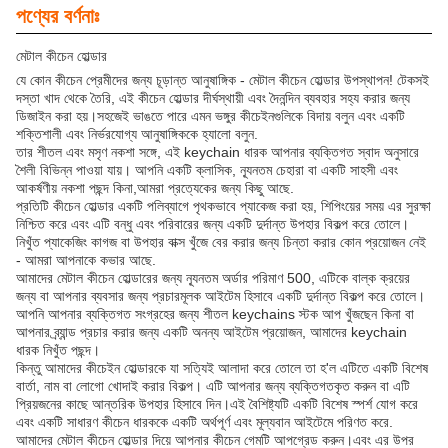
পণ্যের বর্ণনাঃ
মেটাল কীচেন হোল্ডার
যে কোন কীচেন প্রেমীদের জন্য চূড়ান্ত আনুষাঙ্গিক - মেটাল কীচেন হোল্ডার উপস্থাপন! টেকসই
দস্তা খাদ থেকে তৈরি, এই কীচেন হোল্ডার দীর্ঘস্থায়ী এবং দৈনন্দিন ব্যবহার সহ্য করার জন্য
ডিজাইন করা হয়।সহজেই ভাঙতে পারে এমন ভঙ্গুর কীচেইনগুলিকে বিদায় বলুন এবং একটি
শক্তিশালী এবং নির্ভরযোগ্য আনুষাঙ্গিককে হ্যালো বলুন.
তার শীতল এবং মসৃণ নকশা সঙ্গে, এই keychain ধারক আপনার ব্যক্তিগত স্বাদ অনুসারে
শৈলী বিভিন্ন পাওয়া যায়। আপনি একটি ক্লাসিক, ন্যূনতম চেহারা বা একটি সাহসী এবং
আকর্ষণীয় নকশা পছন্দ কিনা,আমরা প্রত্যেকের জন্য কিছু আছে.
প্রতিটি কীচেন হোল্ডার একটি পলিব্যাগে পৃথকভাবে প্যাকেজ করা হয়, শিপিংয়ের সময় এর সুরক্ষা
নিশ্চিত করে এবং এটি বন্ধু এবং পরিবারের জন্য একটি দুর্দান্ত উপহার বিকল্প করে তোলে।
নিখুঁত প্যাকেজিং কাগজ বা উপহার বাক্স খুঁজে বের করার জন্য চিন্তা করার কোন প্রয়োজন নেই
- আমরা আপনাকে কভার আছে.
আমাদের মেটাল কীচেন হোল্ডারের জন্য ন্যূনতম অর্ডার পরিমাণ 500, এটিকে বাল্ক ক্রয়ের
জন্য বা আপনার ব্যবসার জন্য প্রচারমূলক আইটেম হিসাবে একটি দুর্দান্ত বিকল্প করে তোলে।
আপনি আপনার ব্যক্তিগত সংগ্রহের জন্য শীতল keychains স্টক আপ খুঁজছেন কিনা বা
আপনার ব্র্যান্ড প্রচার করার জন্য একটি অনন্য আইটেম প্রয়োজন, আমাদের keychain
ধারক নিখুঁত পছন্দ।
কিন্তু আমাদের কীচেইন হোল্ডারকে যা সত্যিই আলাদা করে তোলে তা হ'ল এটিতে একটি বিশেষ
বার্তা, নাম বা লোগো খোদাই করার বিকল্প। এটি আপনার জন্য ব্যক্তিগতকৃত করুন বা এটি
প্রিয়জনের কাছে আন্তরিক উপহার হিসাবে দিন।এই বৈশিষ্ট্যটি একটি বিশেষ স্পর্শ যোগ করে
এবং একটি সাধারণ কীচেন ধারককে একটি অর্থপূর্ণ এবং মূল্যবান আইটেমে পরিণত করে.
আমাদের মেটাল কীচেন হোল্ডার দিয়ে আপনার কীচেন গেমটি আপগ্রেড করুন।এবং এর উপর