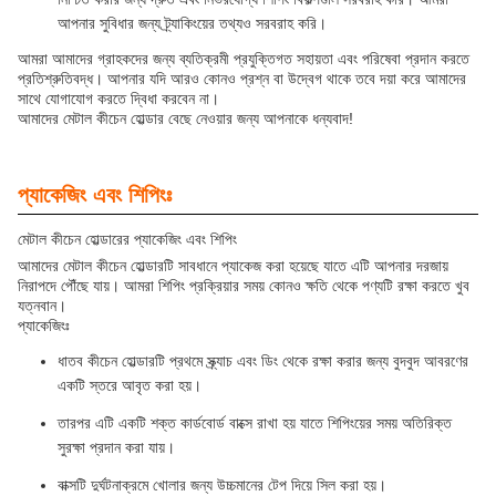
আপনার সুবিধার জন্য ট্র্যাকিংয়ের তথ্যও সরবরাহ করি।
আমরা আমাদের গ্রাহকদের জন্য ব্যতিক্রমী প্রযুক্তিগত সহায়তা এবং পরিষেবা প্রদান করতে
প্রতিশ্রুতিবদ্ধ। আপনার যদি আরও কোনও প্রশ্ন বা উদ্বেগ থাকে তবে দয়া করে আমাদের
সাথে যোগাযোগ করতে দ্বিধা করবেন না।
আমাদের মেটাল কীচেন হোল্ডার বেছে নেওয়ার জন্য আপনাকে ধন্যবাদ!
প্যাকেজিং এবং শিপিংঃ
মেটাল কীচেন হোল্ডারের প্যাকেজিং এবং শিপিং
আমাদের মেটাল কীচেন হোল্ডারটি সাবধানে প্যাকেজ করা হয়েছে যাতে এটি আপনার দরজায়
নিরাপদে পৌঁছে যায়। আমরা শিপিং প্রক্রিয়ার সময় কোনও ক্ষতি থেকে পণ্যটি রক্ষা করতে খুব
যত্নবান।
প্যাকেজিংঃ
ধাতব কীচেন হোল্ডারটি প্রথমে স্ক্র্যাচ এবং ডিং থেকে রক্ষা করার জন্য বুদবুদ আবরণের
একটি স্তরে আবৃত করা হয়।
তারপর এটি একটি শক্ত কার্ডবোর্ড বাক্সে রাখা হয় যাতে শিপিংয়ের সময় অতিরিক্ত
সুরক্ষা প্রদান করা যায়।
বাক্সটি দুর্ঘটনাক্রমে খোলার জন্য উচ্চমানের টেপ দিয়ে সিল করা হয়।