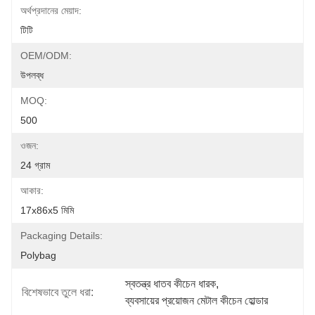
অর্থপ্রদানের মেয়াদ:
টিটি
OEM/ODM:
উপলব্ধ
MOQ:
500
ওজন:
24 গ্রাম
আকার:
17x86x5 মিমি
Packaging Details:
Polybag
স্বতন্ত্র ধাতব কীচেন ধারক
, 
বিশেষভাবে তুলে ধরা:
ব্যবসায়ের প্রয়োজন মেটাল কীচেন হোল্ডার