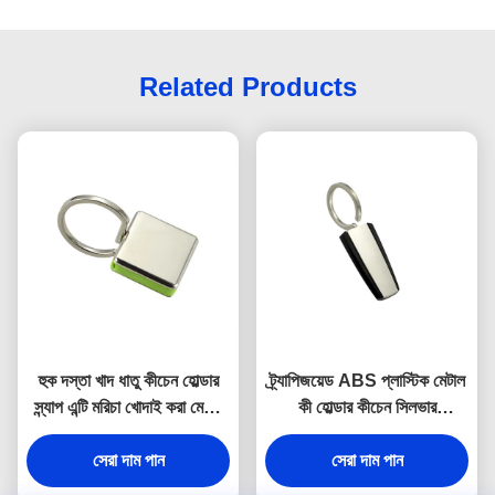
Related Products
হুক দস্তা খাদ ধাতু কীচেন হোল্ডার
ট্র্যাপিজয়েড ABS প্লাস্টিক মেটাল
স্ন্যাপ এন্টি মরিচা খোদাই করা মেটাল
কী হোল্ডার কীচেন সিলভার
কীরিং
ইলেক্ট্রোপ্লেটিং
সেরা দাম পান
সেরা দাম পান