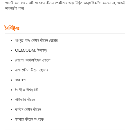
খোদাই করা যায় - এটি যে কোন কীচেন প্রেমীদের জন্য নিখুঁত আনুষাঙ্গিকমিস করবেন না, আজই
আপনারটা পান!
বৈশিষ্ট্যঃ
পণ্যের নামঃ মেটাল কীচেন হোল্ডার
OEM/ODM: উপলব্ধ
লোগোঃ কাস্টমাইজড লোগো
নামঃ মেটাল কীচেন হোল্ডার
রঙঃ রূপা
বৈশিষ্ট্যঃ দীর্ঘস্থায়ী
পাইকারি কীচেন
কাস্টম মেটাল কীচেন
ইস্পাত কীচেন সংগঠক