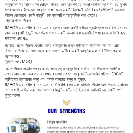
আনুষাঙ্গিক সহ আসে যেমন বোতল খোলার, মিনি ফ্ল্যাশলাইট,অথবা আপনার ব্যাগ বা বেল্ট লুপের
সাথে আপনার কীহোল্ডার সংযুক্ত করার জন্য একটি ক্লিপএই অতিরিক্ত বৈশিষ্ট্যগুলি আমাদের
কীচেন হোল্ডারকে একটি বহুমুখী এবং ব্যবহারিক আনুষাঙ্গিক করে তোলে।
প্রোমোশনাল কীচেন:
IMEGA এর মেটাল কীচেন হোল্ডার ব্যবসার জন্য একটি দুর্দান্ত প্রচারমূলক আইটেম হিসাবেও
কাজ করে।এটি ইভেন্ট এবং ট্রেড শোতে একটি অনন্য এবং দরকারী উপহারের জন্য তৈরি করে.
প্যাকেজ এবং রঙ:
প্রতিটি মেটাল কীচেন হোল্ডার একটি পলিব্যাগের মধ্যে পৃথকভাবে প্যাকেজ করা হয়, এটি
বিতরণ বা উপহার দেওয়া সহজ করে তোলে।এটিকে একটি আধুনিক এবং পরিশীলিত চেহারা
প্রদান করে.
ব্যবহার এবং MOQ:
মেটাল কীচেন হোল্ডার হল যে কারও জন্য নিখুঁত আনুষাঙ্গিক যারা তাদের কীগুলিকে সংগঠিত
রাখতে চায় এবং সর্বদা তাদের নাগালের মধ্যে রাখতে চায়। সর্বনিম্ন অর্ডার পরিমাণ 500এটি
ব্যক্তিগত ব্যবহারের জন্য এবং বাল্ক অর্ডারের জন্য উপযুক্ত.
IMEGA এর মেটাল কীচেন হোল্ডারে বিনিয়োগ করুন এবং আপনার কীগুলি আর কখনও হারাবেন
না। এখনই অর্ডার করুন এবং আপনার দৈনন্দিন রুটিনে স্টাইল এবং কার্যকারিতার একটি স্পর্শ
যুক্ত করুন!