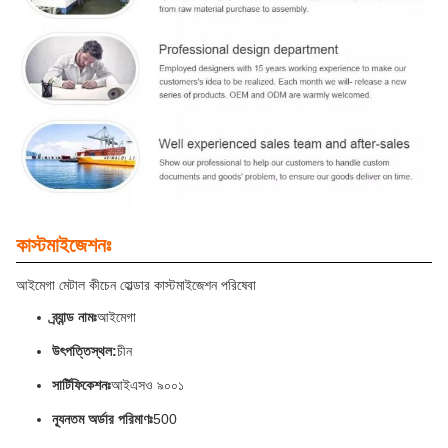
কাস্টমাইজেশনঃ
আইমেগা মেটাল কীচেন হোল্ডার কাস্টমাইজেশন পরিষেবা
ব্র্যান্ড নামঃ
আইমেগা
উৎপত্তিস্থল:
চীন
সার্টিফিকেশনঃ
আইএসও ৯০০১
ন্যূনতম অর্ডার পরিমাণঃ
500