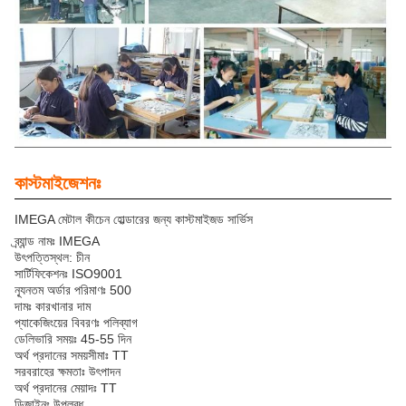
কাস্টমাইজেশনঃ
IMEGA মেটাল কীচেন হোল্ডারের জন্য কাস্টমাইজড সার্ভিস
ব্র্যান্ড নামঃ IMEGA
উৎপত্তিস্থল: চীন
সার্টিফিকেশনঃ ISO9001
ন্যূনতম অর্ডার পরিমাণঃ 500
দামঃ কারখানার দাম
প্যাকেজিংয়ের বিবরণঃ পলিব্যাগ
ডেলিভারি সময়ঃ 45-55 দিন
অর্থ প্রদানের সময়সীমাঃ TT
সরবরাহের ক্ষমতাঃ উৎপাদন
অর্থ প্রদানের মেয়াদঃ TT
ডিজাইনঃ উপলব্ধ