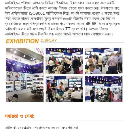
কাস্টমাইজড পরিষেবা আপনাকে বিভিন্ন ডিজাইনের বিকল্প থেকে চয়ন করতে এবং একটি
ব্যক্তিগতকৃত কীচেন তৈরি করতে আপনার নিজস্ব লোগো যুক্ত করতে দেয়।উচ্চমানের ধাতু
দিয়ে তৈরিআমাদের ISO9001 সার্টিফিকেশন দিয়ে, আপনি আমাদের পণ্যের গুণমানের উপর
নির্ভর করতে পারেন।কারখানার মূল্যে কমপক্ষে ৫০০টি কীচেইন অর্ডার করুন এবং নিরাপদ
প্যাকেজিংয়ের জন্য পলিপ্যাকগুলিতে তাদের গ্রহণ করুন. আমরা 45-55 দিনের মধ্যে দ্রুত
ডেলিভারি অফার করি এবং পেমেন্ট বিকল্প হিসাবে TT গ্রহণ করি। আপনার নিজস্ব
কাস্টমাইজড কীচেন ধারক ডিজাইন শুরু করতে আজই আমাদের সাথে যোগাযোগ করুন।
সহায়তা ও সেবা:
মেটাল কীচেন হোল্ডার - প্রযুক্তিগত সহায়তা এবং পরিষেবা