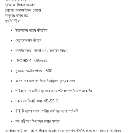
ব্যবহারঃ কীচেন হোল্ডার
লোগোঃ কাস্টমাইজড লোগো
আকৃতিঃ ছবির মত
মূল বৈশিষ্ট্য:
উচ্চমানের ধাতব কীচেইন
প্রোমোশনাল কীচেন
কাস্টমাইজড লোগো এবং ডিজাইন বিকল্প
ISO9001 সার্টিফিকেট
ন্যূনতম অর্ডার পরিমাণ 500
কারখানার দাম প্রতিযোগিতামূলক মূল্যের সাথে
পরিবহন চলাকালীন সুরক্ষার জন্য পলিব্যাগগুলিতে প্যাকেজিং
দ্রুত ডেলিভারি সময় 45-55 দিন
TT বিকল্পের সাথে নমনীয় অর্থ প্রদানের শর্তাবলী
বড় পরিমাণে উৎপাদন করার ক্ষমতা
আমাদের আইমেগা মেটাল কীচেন হোল্ডার দিয়ে আপনার কীগুলিকে আলাদা করুন। আমাদের