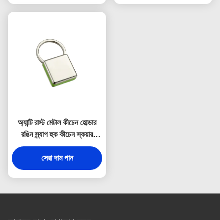
অ্যান্টি রাস্ট মেটাল কীচেন হোল্ডার
রঙিন স্ন্যাপ হুক কীচেন স্কয়ার
প্লাস্টিক
সেরা দাম পান