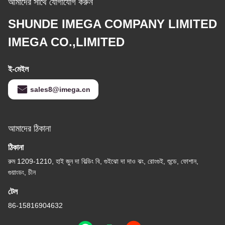
আমাদের সাথে যোগাযোগ করুন
SHUNDE IMEGA COMPANY LIMITED
IMEGA CO.,LIMITED
ই-মেইল
sales8@imega.cn
আমাদের ঠিকানা
ঠিকানা
রুম 1209-1210, হাই জুন দা বিল্ডিং বি, গুইঝো দা দাও ঝং, রোংগুই, শুন্ডে, ফোশান,
গুয়াংডং, চীন
টেল
86-15816904632