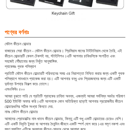
পণ্যের বর্ণনাঃ
মেটাল কীচেন হোল্ডার
বাজারের সেরা কীচেন - মেটাল কীচেন হোল্ডার। প্রিমিয়াম মানের টাইটানিয়াম থেকে তৈরি, এই
কীচেন হোল্ডারটি কেবল টেকসই নয়, স্টাইলিশও।এটি আপনার চাবিগুলিকে সংগঠিত এবং
সহজেই পৌঁছানোর জন্য নিখুঁত আনুষাঙ্গিক.
প্যাকেজঃ পৃথক পলিব্যাগ
প্রতিটি মেটাল কীচেন হোল্ডারটি পরিবহনের সময় এর নিরাপত্তা নিশ্চিত করার জন্য একটি পৃথক
পলিব্যাগে সাবধানে প্যাকেজ করা হয়। এটি আপনার বন্ধু এবং প্রিয়জনদের জন্য এটি একটি
দুর্দান্ত উপহার বিকল্প করে তোলে।
এমওকিউঃ ৫০০
আমরা বুঝতে পারি যে প্রতিটি গ্রাহকের চাহিদা অনন্য, এজন্যই আমরা সর্বনিম্ন অর্ডার পরিমাণ
500 ইউনিট অফার করি।এটি আপনাকে কোন অতিরিক্ত ছাড়াই আপনার প্রয়োজনীয় কীচেন
হোল্ডারগুলির সঠিক সংখ্যা কিনতে দেয়.
নামঃ মেটাল কীচেন হোল্ডার
আমাদের প্রোডাক্টের নাম ধাতব কীচেন হোল্ডার, কিন্তু এটি শুধু একটি হোল্ডারের চেয়েও বেশি।
এটি একটি বিবৃতি টুকরা যা আপনার দৈনন্দিন জীবনে একটি স্পর্শ যোগ করে।এর মসৃণ নকশা এবং
মসৃণ সমাপ্তি এটিকে অন্যান্য কীচেন হোল্ডার থেকে আলাদা করে.