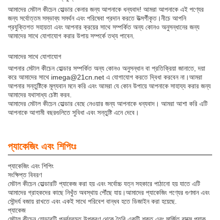
আমাদের মেটাল কীচেন হোল্ডার কেনার জন্য আপনাকে ধন্যবাদ! আমরা আপনাকে এই পণ্যের
জন্য সর্বোত্তম সম্ভাব্য সমর্থন এবং পরিষেবা প্রদান করতে উত্সর্গীকৃত।নীচে আপনি
প্রযুক্তিগত সহায়তা এবং আপনার ক্রয়ের সাথে সম্পর্কিত অন্য কোনও অনুসন্ধানের জন্য
আমাদের সাথে যোগাযোগ করার উপায় সম্পর্কে তথ্য পাবেন.
আমাদের সাথে যোগাযোগ
আপনার মেটাল কীচেন হোল্ডার সম্পর্কিত অন্য কোনও অনুসন্ধান বা প্রতিক্রিয়া জানাতে, দয়া
করে আমাদের সাথে imega@21cn.net এ যোগাযোগ করতে দ্বিধা করবেন না।আমরা
আপনার সন্তুষ্টিকে মূল্যবান মনে করি এবং আমরা যে কোন উপায়ে আপনাকে সাহায্য করার জন্য
আমাদের যথাসাধ্য চেষ্টা করব.
আমাদের মেটাল কীচেন হোল্ডার বেছে নেওয়ার জন্য আপনাকে ধন্যবাদ। আমরা আশা করি এটি
আপনাকে আগামী বছরগুলিতে সুবিধা এবং সন্তুষ্টি এনে দেবে।
প্যাকেজিং এবং শিপিংঃ
প্যাকেজিং এবং শিপিং
সংক্ষিপ্ত বিবরণ
মেটাল কীচেন হোল্ডারটি প্যাকেজ করা হয় এবং সর্বোচ্চ যত্ন সহকারে পাঠানো হয় যাতে এটি
আমাদের গ্রাহকদের কাছে নিখুঁত অবস্থায় পৌঁছে যায়।আমাদের প্যাকেজিং পণ্যের গুণমান এবং
সৌন্দর্য বজায় রাখতে এবং একই সাথে পরিবেশ বান্ধব হতে ডিজাইন করা হয়েছে.
প্যাকেজ
মেটাল কীচেন হোল্ডারটি পুনর্ব্যবহৃত উপকরণ থেকে তৈরি একটি শক্ত এবং মার্জিত বাক্সে প্যাক