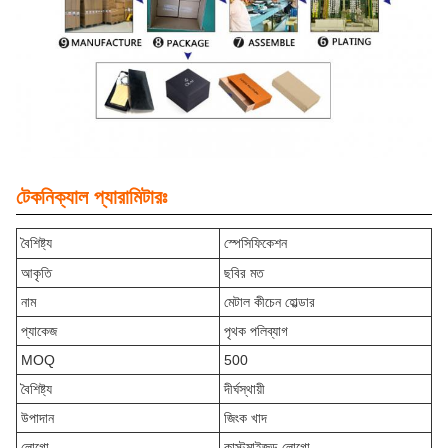
টেকনিক্যাল প্যারামিটারঃ
বৈশিষ্ট্য
স্পেসিফিকেশন
আকৃতি
ছবির মত
নাম
মেটাল কীচেন হোল্ডার
প্যাকেজ
পৃথক পলিব্যাগ
MOQ
500
বৈশিষ্ট্য
দীর্ঘস্থায়ী
উপাদান
জিংক খাদ
লোগো
কাস্টমাইজড লোগো