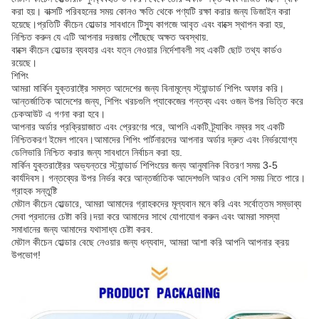
করা হয়। বাক্সটি পরিবহনের সময় কোনও ক্ষতি থেকে পণ্যটি রক্ষা করার জন্য ডিজাইন করা
হয়েছে।প্রতিটি কীচেন হোল্ডার সাবধানে টিস্যু কাগজে আবৃত এবং বাক্সে স্থাপন করা হয়,
নিশ্চিত করুন যে এটি আপনার দরজায় পৌঁছেছে অক্ষত অবস্থায়.
বাক্সে কীচেন হোল্ডার ব্যবহার এবং যত্ন নেওয়ার নির্দেশাবলী সহ একটি ছোট তথ্য কার্ডও
রয়েছে।
শিপিং
আমরা মার্কিন যুক্তরাষ্ট্রে সমস্ত আদেশের জন্য বিনামূল্যে স্ট্যান্ডার্ড শিপিং অফার করি।
আন্তর্জাতিক আদেশের জন্য, শিপিং খরচগুলি প্যাকেজের গন্তব্য এবং ওজন উপর ভিত্তি করে
চেকআউট এ গণনা করা হবে।
আপনার অর্ডার প্রক্রিয়াজাত এবং প্রেরণের পরে, আপনি একটি ট্র্যাকিং নম্বর সহ একটি
নিশ্চিতকরণ ইমেল পাবেন।আমাদের শিপিং পার্টনারদের আপনার অর্ডার দ্রুত এবং নির্ভরযোগ্য
ডেলিভারি নিশ্চিত করার জন্য সাবধানে নির্বাচন করা হয়.
মার্কিন যুক্তরাষ্ট্রের অভ্যন্তরে স্ট্যান্ডার্ড শিপিংয়ের জন্য আনুমানিক বিতরণ সময় 3-5
কার্যদিবস। গন্তব্যের উপর নির্ভর করে আন্তর্জাতিক আদেশগুলি আরও বেশি সময় নিতে পারে।
গ্রাহক সন্তুষ্টি
মেটাল কীচেন হোল্ডারে, আমরা আমাদের গ্রাহকদের মূল্যবান মনে করি এবং সর্বোত্তম সম্ভাব্য
সেবা প্রদানের চেষ্টা করি।দয়া করে আমাদের সাথে যোগাযোগ করুন এবং আমরা সমস্যা
সমাধানের জন্য আমাদের যথাসাধ্য চেষ্টা করব.
মেটাল কীচেন হোল্ডার বেছে নেওয়ার জন্য ধন্যবাদ, আমরা আশা করি আপনি আপনার ক্রয়
উপভোগ!