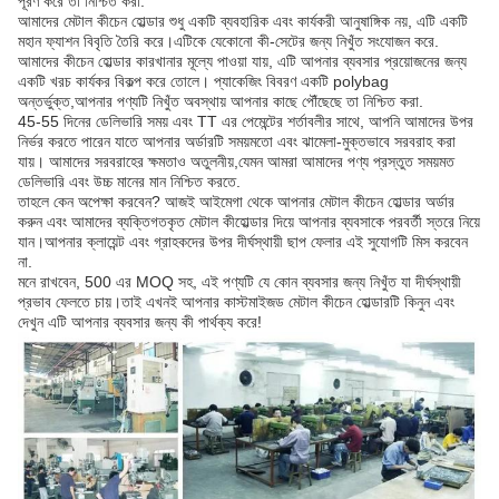
পূরণ করে তা নিশ্চিত করা.
আমাদের মেটাল কীচেন হোল্ডার শুধু একটি ব্যবহারিক এবং কার্যকরী আনুষাঙ্গিক নয়, এটি একটি
মহান ফ্যাশন বিবৃতি তৈরি করে।এটিকে যেকোনো কী-সেটের জন্য নিখুঁত সংযোজন করে.
আমাদের কীচেন হোল্ডার কারখানার মূল্যে পাওয়া যায়, এটি আপনার ব্যবসার প্রয়োজনের জন্য
একটি খরচ কার্যকর বিকল্প করে তোলে। প্যাকেজিং বিবরণ একটি polybag
অন্তর্ভুক্ত,আপনার পণ্যটি নিখুঁত অবস্থায় আপনার কাছে পৌঁছেছে তা নিশ্চিত করা.
45-55 দিনের ডেলিভারি সময় এবং TT এর পেমেন্টের শর্তাবলীর সাথে, আপনি আমাদের উপর
নির্ভর করতে পারেন যাতে আপনার অর্ডারটি সময়মতো এবং ঝামেলা-মুক্তভাবে সরবরাহ করা
যায়। আমাদের সরবরাহের ক্ষমতাও অতুলনীয়,যেমন আমরা আমাদের পণ্য প্রস্তুত সময়মত
ডেলিভারি এবং উচ্চ মানের মান নিশ্চিত করতে.
তাহলে কেন অপেক্ষা করবেন? আজই আইমেগা থেকে আপনার মেটাল কীচেন হোল্ডার অর্ডার
করুন এবং আমাদের ব্যক্তিগতকৃত মেটাল কীহোল্ডার দিয়ে আপনার ব্যবসাকে পরবর্তী স্তরে নিয়ে
যান।আপনার ক্লায়েন্ট এবং গ্রাহকদের উপর দীর্ঘস্থায়ী ছাপ ফেলার এই সুযোগটি মিস করবেন
না.
মনে রাখবেন, 500 এর MOQ সহ, এই পণ্যটি যে কোন ব্যবসার জন্য নিখুঁত যা দীর্ঘস্থায়ী
প্রভাব ফেলতে চায়।তাই এখনই আপনার কাস্টমাইজড মেটাল কীচেন হোল্ডারটি কিনুন এবং
দেখুন এটি আপনার ব্যবসার জন্য কী পার্থক্য করে!