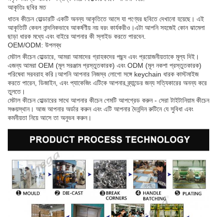
আকৃতিঃ ছবির মত
ধাতব কীচেন হোল্ডারটি একটি অনন্য আকৃতিতে আসে যা পণ্যের ছবিতে দেখানো হয়েছে। এই
আকৃতিটি কেবল নান্দনিকভাবে আকর্ষণীয় নয় বরং কার্যকরীও।এটা আপনি সহজেই কোন ঝামেলা
ছাড়া ধারক মধ্যে এবং বাইরে আপনার কী স্লাইড করতে পারবেন.
OEM/ODM: উপলব্ধ
মেটাল কীচেন হোল্ডারে, আমরা আমাদের গ্রাহকদের পছন্দ এবং প্রয়োজনীয়তাকে মূল্য দিই।
এজন্য আমরা OEM (মূল সরঞ্জাম প্রস্তুতকারক) এবং ODM (মূল নকশা প্রস্তুতকারক)
পরিষেবা সরবরাহ করি।আপনি আপনার নিজস্ব লোগো সঙ্গে keychain ধারক কাস্টমাইজ
করতে পারেন, ডিজাইন, এবং প্যাকেজিং এটিকে আপনার ব্র্যান্ডের জন্য সত্যিকারের অনন্য করে
তুলতে।
মেটাল কীচেন হোল্ডারের সাথে আপনার কীচেন গেমটি আপগ্রেড করুন - সেরা টাইটানিয়াম কীচেন
সঞ্চয়স্থান। আজ আপনার অর্ডার করুন এবং এটি আপনার দৈনন্দিন রুটিনে যে সুবিধা এবং
কমনীয়তা নিয়ে আসে তা অনুভব করুন।