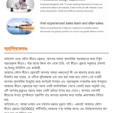
অ্যাপ্লিকেশনঃ
আইমেগা থেকে মেটাল কীচেন হোল্ডার, আপনার সমস্ত ব্যবসায়িক প্রয়োজনের জন্য নিখুঁত
প্রচারমূলক কীচেন। উচ্চ মানের জিংক খাদ থেকে তৈরি, এই কীচেন হোল্ডার শুধুমাত্র টেকসই
নয়,কিন্তু স্টাইলিশ এবং কার্যকরী.
আমাদের মেটাল কীচেন হোল্ডারটি আপনার সমস্ত গুরুত্বপূর্ণ কী এক জায়গায় রাখার জন্য
ডিজাইন করা হয়েছে, যা এটিকে সুবিধাজনক এবং বহন করা সহজ করে তোলে।এই পণ্যটি
আপনার ব্যবসায়িক ইভেন্টের জন্য কর্পোরেট উপহার এবং প্রচারমূলক পণ্যগুলির জন্য উপযুক্ত.
আমাদের কীচেন হোল্ডারের মসৃণ নকশা একটি কাস্টমাইজড লোগো খোদাই করার অনুমতি দেয়,
এটি আপনার ব্র্যান্ডের প্রচার করার একটি দুর্দান্ত উপায় করে তোলে। আপনার লোগোটি
কীচেনের উপরে সুস্পষ্টভাবে প্রদর্শিত হবে,আপনার ব্যবসার জন্য সর্বোচ্চ এক্সপোজার নিশ্চিত
করা.
আইমেগা-তে, আমরা গুণমান এবং দক্ষতার গুরুত্ব বুঝতে পারি। এজন্যই আমাদের মেটাল
কীচেন হোল্ডার ISO9001 সার্টিফাইড,আমাদের পণ্য সর্বোচ্চ মানের এবং নির্ভরযোগ্যতার মান