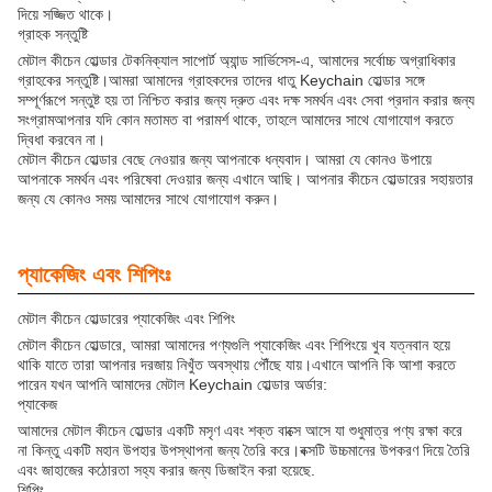
দিয়ে সজ্জিত থাকে।
গ্রাহক সন্তুষ্টি
মেটাল কীচেন হোল্ডার টেকনিক্যাল সাপোর্ট অ্যান্ড সার্ভিসেস-এ, আমাদের সর্বোচ্চ অগ্রাধিকার
গ্রাহকের সন্তুষ্টি।আমরা আমাদের গ্রাহকদের তাদের ধাতু Keychain হোল্ডার সঙ্গে
সম্পূর্ণরূপে সন্তুষ্ট হয় তা নিশ্চিত করার জন্য দ্রুত এবং দক্ষ সমর্থন এবং সেবা প্রদান করার জন্য
সংগ্রামআপনার যদি কোন মতামত বা পরামর্শ থাকে, তাহলে আমাদের সাথে যোগাযোগ করতে
দ্বিধা করবেন না।
মেটাল কীচেন হোল্ডার বেছে নেওয়ার জন্য আপনাকে ধন্যবাদ। আমরা যে কোনও উপায়ে
আপনাকে সমর্থন এবং পরিষেবা দেওয়ার জন্য এখানে আছি। আপনার কীচেন হোল্ডারের সহায়তার
জন্য যে কোনও সময় আমাদের সাথে যোগাযোগ করুন।
প্যাকেজিং এবং শিপিংঃ
মেটাল কীচেন হোল্ডারের প্যাকেজিং এবং শিপিং
মেটাল কীচেন হোল্ডারে, আমরা আমাদের পণ্যগুলি প্যাকেজিং এবং শিপিংয়ে খুব যত্নবান হয়ে
থাকি যাতে তারা আপনার দরজায় নিখুঁত অবস্থায় পৌঁছে যায়।এখানে আপনি কি আশা করতে
পারেন যখন আপনি আমাদের মেটাল Keychain হোল্ডার অর্ডার:
প্যাকেজ
আমাদের মেটাল কীচেন হোল্ডার একটি মসৃণ এবং শক্ত বাক্সে আসে যা শুধুমাত্র পণ্য রক্ষা করে
না কিন্তু একটি মহান উপহার উপস্থাপনা জন্য তৈরি করে।বক্সটি উচ্চমানের উপকরণ দিয়ে তৈরি
এবং জাহাজের কঠোরতা সহ্য করার জন্য ডিজাইন করা হয়েছে.
শিপিং