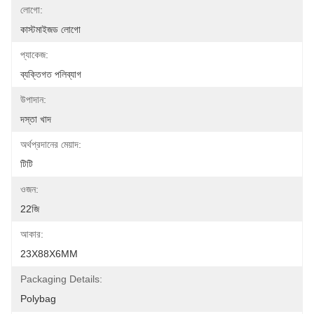
লোগো:
কাস্টমাইজড লোগো
প্যাকেজ:
ব্যক্তিগত পলিব্যাগ
উপাদান:
দস্তা খাদ
অর্থপ্রদানের মেয়াদ:
টিটি
ওজন:
22জি
আকার:
23X88X6MM
Packaging Details:
Polybag