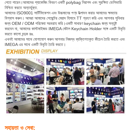
পেতে পারেন।আমাদের প্যাকেজিং বিবরণ একটি polybag নিরাপদ এবং সুরক্ষিত ডেলিভারি
নিশ্চিত করতে অন্তর্ভুক্ত.
আমাদের ISO9001 সার্টিফিকেশন এবং উচ্চমানের পণ্য উত্পাদন করার আমাদের ক্ষমতায়
বিশ্বাস করুন। আমরা আমাদের পেমেন্টের মেয়াদ হিসাবে TT গ্রহণ করি এবং আপনার সুবিধার
জন্য OEM / ODM পরিষেবা সরবরাহ করি।একটি সাধারণ keychain জন্য সন্তুষ্ট
করবেন না, আমাদের কাস্টমাইজড IMEGA মেটাল Keychain Holder সঙ্গে একটি বিবৃতি
করতে কালো বন্দুক রঙ.
এখনই আমাদের সাথে যোগাযোগ করুন আপনার নিজস্ব ব্যক্তিগতকৃত কীচেন তৈরি করতে এবং
IMEGA এর সাথে একটি বিবৃতি তৈরি করতে।
সহায়তা ও সেবা: