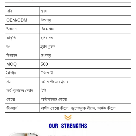
চাবি
মূল্য
OEM/ODM
উপলব্ধ
উপাদান
জিংক খাদ
আকৃতি
ছবির মত
রঙ
ব্ল্যাক বন্দুক
ডিজাইন
উপলব্ধ
MOQ
500
বৈশিষ্ট্য
দীর্ঘস্থায়ী
নাম
মেটাল কীচেন হোল্ডার
অর্থ প্রদানের মেয়াদ
টিটি
লোগো
কাস্টমাইজড লোগো
কীওয়ার্ড
কাস্টম লোগো কীচেন, প্রচারমূলক কীচেন, কাস্টম কীচেন