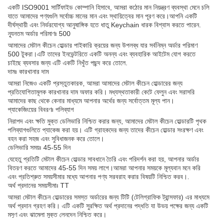
একটি ISO9001 সার্টিফাইড কোম্পানি হিসাবে, আমরা কঠোর মান নিয়ন্ত্রণ ব্যবস্থা মেনে চলি
যাতে আমাদের পণ্যগুলি সর্বোচ্চ মানের মান এবং স্থায়িত্বের মান পূরণ করে।আপনি একটি
দীর্ঘস্থায়ী এবং নির্ভরযোগ্য আনুষাঙ্গিক হতে ধাতু Keychain ধারক বিশ্বাস করতে পারেন.
ন্যূনতম অর্ডার পরিমাণঃ 500
আমাদের মেটাল কীচেন হোল্ডার পাইকারি ক্রয়ের জন্য উপলব্ধ যার সর্বনিম্ন অর্ডার পরিমাণ
500 টুকরা।এটি তাদের ইনভেন্টরিতে একটি অনন্য এবং ব্যবহারিক আইটেম যোগ করতে
চাইছে ব্যবসার জন্য এটি একটি নিখুঁত পছন্দ করে তোলে.
দামঃ কারখানার দাম
আমরা নিজেও একটি প্রস্তুতকারক, আমরা আমাদের মেটাল কীচেন হোল্ডারের জন্য
প্রতিযোগিতামূলক কারখানার দাম অফার করি। মধ্যস্থতাকারী কেটে ফেলুন এবং সরাসরি
আমাদের কাছ থেকে কেনার মাধ্যমে আপনার অর্থের জন্য সর্বোত্তম মূল্য পান।
প্যাকেজিংয়ের বিবরণঃ পলিব্যাগ
নিরাপদ এবং ক্ষতি মুক্ত ডেলিভারি নিশ্চিত করার জন্য, আমাদের মেটাল কীচেন হোল্ডারটি পৃথক
পলিব্যাগগুলিতে প্যাকেজ করা হয়। এটি গ্রাহকদের জন্য তাদের কীচেন হোল্ডার সংরক্ষণ এবং
বহন করা সহজ এবং সুবিধাজনক করে তোলে।
ডেলিভারি সময়ঃ 45-55 দিন
যেহেতু প্রতিটি মেটাল কীচেন হোল্ডার সাবধানে তৈরি এবং পরিদর্শন করা হয়, আপনার অর্ডার
বিতরণ করতে আমাদের 45-55 দিন সময় লাগে।আমরা আপনার সময়কে মূল্যবান মনে করি
এবং প্রতিশ্রুত সময়সীমার মধ্যে আপনার পণ্য সরবরাহ করার বিষয়টি নিশ্চিত করব।.
অর্থ প্রদানের সময়সীমাঃ TT
আমরা মেটাল কীচেন হোল্ডারের সমস্ত অর্ডারের জন্য টিটি (টেলিগ্রাফিক ট্রান্সফার) এর মাধ্যমে
অর্থ প্রদান গ্রহণ করি। এটি একটি সুরক্ষিত অর্থ প্রদানের পদ্ধতি যা উভয় পক্ষের জন্য একটি
মসৃণ এবং ঝামেলা মুক্ত লেনদেন নিশ্চিত করে।