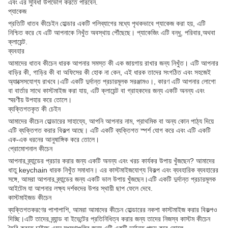
এবং এর সুবিধা উপভোগ করতে পারবেন.
প্যাকেজ
প্রতিটি ধাতব কীচেইন হোল্ডার একটি পলিব্যাগের মধ্যে পৃথকভাবে প্যাকেজ করা হয়, এটি
নিশ্চিত করে যে এটি আপনাকে নিখুঁত অবস্থায় পৌঁছেছে। প্যাকেজিং এটি বন্ধু, পরিবার,অথবা
ক্লায়েন্ট.
ব্যবহার
আমাদের ধাতব কীচেন ধারক আপনার সমস্ত কী এক জায়গায় রাখার জন্য নিখুঁত। এটি আপনার
বাড়ির কী, গাড়ির কী বা অফিসের কী হোক না কেন, এই ধারক তাদের সংগঠিত এবং সহজেই
অ্যাক্সেসযোগ্য রাখবে।এটি একটি দুর্দান্ত প্রচারমূলক সরঞ্জামও।, কারণ এটি আপনার লোগো
বা বার্তার সাথে কাস্টমাইজ করা যায়, এটি ক্লায়েন্ট বা গ্রাহকদের জন্য একটি অনন্য এবং
স্মরণীয় উপহার করে তোলে।
ব্যক্তিগতকৃত কী চেইন
আমাদের কীচেন হোল্ডারের সাহায্যে, আপনি আপনার নাম, প্রাথমিক বা অন্য কোন পাঠ্য দিয়ে
এটি ব্যক্তিগত করার বিকল্প আছে। এটি একটি ব্যক্তিগত স্পর্শ যোগ করে এবং এটি একটি
এক-এক ধরনের আনুষাঙ্গিক করে তোলে।
প্রোমোশনাল কীচেন
আপনার ব্র্যান্ডের প্রচার করার জন্য একটি অনন্য এবং খরচ কার্যকর উপায় খুঁজছেন? আমাদের
ধাতু keychain ধারক নিখুঁত সমাধান। এর কাস্টমাইজযোগ্য বিকল্প এবং ব্যবহারিক ব্যবহারের
সঙ্গে, আমরা আপনার ব্র্যান্ডের জন্য একটি ভাল উপায় খুঁজছেন।এটি একটি দুর্দান্ত প্রচারমূলক
আইটেম যা আপনার লক্ষ্য দর্শকদের উপর স্থায়ী ছাপ ফেলে দেবে.
কাস্টমাইজড কীচেন
ব্যক্তিগতকরণের পাশাপাশি, আমরা আমাদের কীচেন হোল্ডারের নকশা কাস্টমাইজ করার বিকল্পও
দিচ্ছি।এটি তাদের ব্র্যান্ড বা ইভেন্টের প্রতিনিধিত্ব করার জন্য তাদের নিজস্ব কাস্টম কীচেন