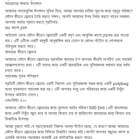
সরবরাহের ক্ষমতাঃ উৎপাদন
আমাদের অত্যাধুনিক উৎপাদন সুবিধা দিয়ে, আমরা আপনার চাহিদা পূরণের জন্য প্রচুর পরিমাণে
মেটাল কীচেন হোল্ডার তৈরি করতে সক্ষম। আপনি আমাদের উপর নির্ভর করতে পারেন সময়মত
আপনার অর্ডার প্রদান করতে,প্রতিবার.
রঙঃ কালো বন্দুক
আইমেগা থেকে মেটাল কীচেন হোল্ডারটি একটি মসৃণ এবং আধুনিক কালো বন্দুকের রঙে পাওয়া
যায়। এটি এটিকে একটি বহুমুখী আনুষাঙ্গিক করে তোলে যা কোনও স্টাইল বা পোশাককে
পরিপূরক করতে পারে।
ব্যবহারঃ কীচেন হোল্ডার
আমাদের মেটাল কীচেন হোল্ডারের প্রাথমিক ব্যবহার হ'ল আপনার কীগুলি সংগঠিত এবং সহজেই
অ্যাক্সেসযোগ্য রাখা। এটি তাদের জন্য একটি ব্যবহারিক এবং সুবিধাজনক সমাধান যারা সর্বদা
চলতে থাকে।
প্যাকেজঃ পৃথক পলিব্যাগ
প্রতিটি মেটাল কীচেন হোল্ডার একটি নিরাপদ এবং সুবিধাজনক সঞ্চয় জন্য একটি polybag
মধ্যে পৃথকভাবে প্যাকেজ করা হয়। এটি আপনার বন্ধু এবং পরিবারের জন্য একটি নিখুঁত
উপহার আইটেম তোলে।
এমওকিউঃ ৫০০
আমাদের মেটাল কীচেন হোল্ডারের জন্য ন্যূনতম অর্ডার পরিমাণ 500 টুকরা।এটি ব্যবসায়ের
জন্য একটি নিখুঁত পছন্দ করে যা বাল্কে কিনতে চায় বা ব্যক্তিগত ব্যবহারের জন্য কিনতে চায়.
ডিজাইনঃ উপলব্ধ
আমরা বুঝতে পারি যে প্রত্যেকেরই নিজস্ব অনন্য স্টাইল আছে, যে কারণে আমরা আমাদের
মেটাল কীচেন হোল্ডারের জন্য বিভিন্ন ডিজাইন অফার করি।আপনি আপনার পছন্দের নকশা বা
এমনকি আপনার প্রয়োজন অনুযায়ী এক কাস্টমাইজ করতে পারেন.