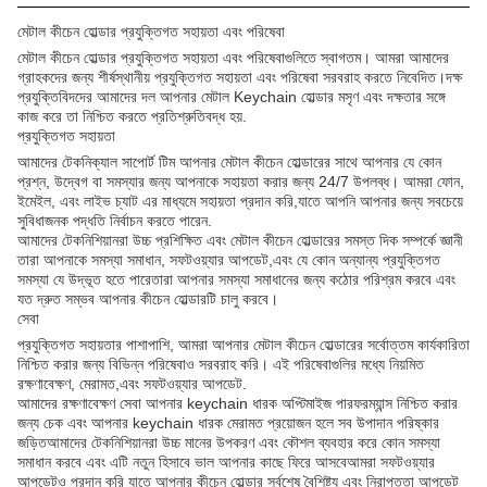
মেটাল কীচেন হোল্ডার প্রযুক্তিগত সহায়তা এবং পরিষেবা
মেটাল কীচেন হোল্ডার প্রযুক্তিগত সহায়তা এবং পরিষেবাগুলিতে স্বাগতম। আমরা আমাদের
গ্রাহকদের জন্য শীর্ষস্থানীয় প্রযুক্তিগত সহায়তা এবং পরিষেবা সরবরাহ করতে নিবেদিত।দক্ষ
প্রযুক্তিবিদদের আমাদের দল আপনার মেটাল Keychain হোল্ডার মসৃণ এবং দক্ষতার সঙ্গে
কাজ করে তা নিশ্চিত করতে প্রতিশ্রুতিবদ্ধ হয়.
প্রযুক্তিগত সহায়তা
আমাদের টেকনিক্যাল সাপোর্ট টিম আপনার মেটাল কীচেন হোল্ডারের সাথে আপনার যে কোন
প্রশ্ন, উদ্বেগ বা সমস্যার জন্য আপনাকে সহায়তা করার জন্য 24/7 উপলব্ধ। আমরা ফোন,
ইমেইল, এবং লাইভ চ্যাট এর মাধ্যমে সহায়তা প্রদান করি,যাতে আপনি আপনার জন্য সবচেয়ে
সুবিধাজনক পদ্ধতি নির্বাচন করতে পারেন.
আমাদের টেকনিশিয়ানরা উচ্চ প্রশিক্ষিত এবং মেটাল কীচেন হোল্ডারের সমস্ত দিক সম্পর্কে জ্ঞানী
তারা আপনাকে সমস্যা সমাধান, সফটওয়্যার আপডেট,এবং যে কোন অন্যান্য প্রযুক্তিগত
সমস্যা যে উদ্ভূত হতে পারেতারা আপনার সমস্যা সমাধানের জন্য কঠোর পরিশ্রম করবে এবং
যত দ্রুত সম্ভব আপনার কীচেন হোল্ডারটি চালু করবে।
সেবা
প্রযুক্তিগত সহায়তার পাশাপাশি, আমরা আপনার মেটাল কীচেন হোল্ডারের সর্বোত্তম কার্যকারিতা
নিশ্চিত করার জন্য বিভিন্ন পরিষেবাও সরবরাহ করি। এই পরিষেবাগুলির মধ্যে নিয়মিত
রক্ষণাবেক্ষণ, মেরামত,এবং সফটওয়্যার আপডেট.
আমাদের রক্ষণাবেক্ষণ সেবা আপনার keychain ধারক অপ্টিমাইজ পারফরম্যান্স নিশ্চিত করার
জন্য চেক এবং আপনার keychain ধারক মেরামত প্রয়োজন হলে সব উপাদান পরিষ্কার
জড়িতআমাদের টেকনিশিয়ানরা উচ্চ মানের উপকরণ এবং কৌশল ব্যবহার করে কোন সমস্যা
সমাধান করবে এবং এটি নতুন হিসাবে ভাল আপনার কাছে ফিরে আসবেআমরা সফটওয়্যার
আপডেটও প্রদান করি যাতে আপনার কীচেন হোল্ডার সর্বশেষ বৈশিষ্ট্য এবং নিরাপত্তা আপডেট