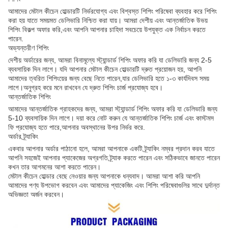
আমাদের মেটাল কীচেন হোল্ডারটি নির্ভরযোগ্য এবং বিশ্বস্ত শিপিং পরিষেবা ব্যবহার করে শিপিং
করা হয় যাতে সময়মত ডেলিভারি নিশ্চিত করা যায়। আমরা দেশীয় এবং আন্তর্জাতিক উভয়
শিপিং বিকল্প অফার করি,এবং আপনি আপনার চাহিদা সবচেয়ে উপযুক্ত এক নির্বাচন করতে
পারেন.
অভ্যন্তরীণ শিপিং
দেশীয় অর্ডারের জন্য, আমরা বিনামূল্যে স্ট্যান্ডার্ড শিপিং অফার করি যা ডেলিভারি জন্য 2-5
ব্যবসায়িক দিন লাগে। যদি আপনার মেটাল কীচেন হোল্ডারটি দ্রুত প্রয়োজন হয়, আপনি
আমাদের ত্বরিত শিপিংয়ের জন্য বেছে নিতে পারেন,যার ডেলিভারি হতে ১-৩ কার্যদিবস সময়
লাগে।অনুগ্রহ করে মনে রাখবেন যে দ্রুত শিপিং চার্জ প্রযোজ্য হবে।
আন্তর্জাতিক শিপিং
আমাদের আন্তর্জাতিক গ্রাহকদের জন্য, আমরা স্ট্যান্ডার্ড শিপিং অফার করি যা ডেলিভারি জন্য
5-10 ব্যবসায়িক দিন লাগে। দয়া করে নোট করুন যে আন্তর্জাতিক শিপিং চার্জ এবং কাস্টমস
ফি প্রযোজ্য হতে পারে,আপনার অবস্থানের উপর নির্ভর করে.
অর্ডার ট্র্যাকিং
একবার আপনার অর্ডার পাঠানো হলে, আমরা আপনাকে একটি ট্র্যাকিং নম্বর প্রদান করব যাতে
আপনি সহজেই আপনার প্যাকেজের অগ্রগতি ট্র্যাক করতে পারেন এবং সঠিকভাবে জানতে পারেন
কখন তার আগমনের আশা করতে পারেন।
মেটাল কীচেন হোল্ডার বেছে নেওয়ার জন্য আপনাকে ধন্যবাদ। আমরা আশা করি আপনি
আমাদের পণ্য উপভোগ করবেন এবং আমাদের প্যাকেজিং এবং শিপিং পরিষেবাগুলির সাথে দুর্দান্ত
অভিজ্ঞতা অর্জন করবেন।