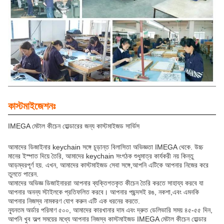
কাস্টমাইজেশনঃ
IMEGA মেটাল কীচেন হোল্ডারের জন্য কাস্টমাইজড সার্ভিস
আমাদের ডিজাইনার keychain সঙ্গে চূড়ান্ত বিলাসিতা অভিজ্ঞতা IMEGA থেকে. উচ্চ
মানের ইস্পাত দিয়ে তৈরি, আমাদের keychain সংগঠক শুধুমাত্র কার্যকরী নয় কিন্তু
আড়ম্বরপূর্ণ হয়. এখন, আমাদের কাস্টমাইজড সেবা সঙ্গে,আপনি এটিকে আপনার নিজের করে
তুলতে পারেন.
আমাদের অভিজ্ঞ ডিজাইনাররা আপনার ব্যক্তিগতকৃত কীচেন তৈরি করতে সাহায্য করবে যা
আপনার অনন্য স্টাইলকে প্রতিফলিত করবে। আপনার পছন্দসই রঙ, নকশা,এবং এমনকি
আপনার নিজস্ব নামকরণ যোগ করুন এটি এক ধরনের করতে.
ন্যূনতম অর্ডার পরিমাণ ৫০০, আমাদের কারখানার দাম এবং দ্রুত ডেলিভারি সময় ৪৫-৫৫ দিন,
আপনি খুব অল্প সময়ের মধ্যে আপনার নিজস্ব কাস্টমাইজড IMEGA মেটাল কীচেন হোল্ডার