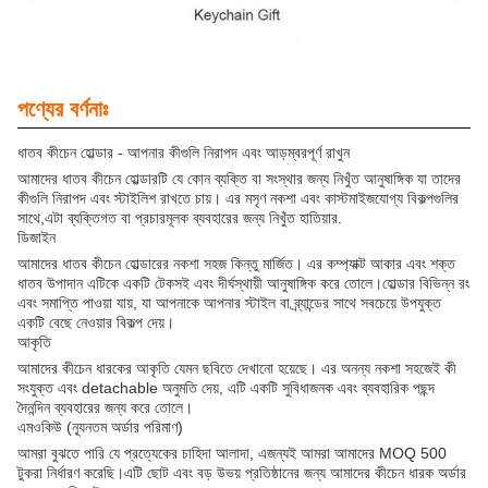
পণ্যের বর্ণনাঃ
ধাতব কীচেন হোল্ডার - আপনার কীগুলি নিরাপদ এবং আড়ম্বরপূর্ণ রাখুন
আমাদের ধাতব কীচেন হোল্ডারটি যে কোন ব্যক্তি বা সংস্থার জন্য নিখুঁত আনুষাঙ্গিক যা তাদের
কীগুলি নিরাপদ এবং স্টাইলিশ রাখতে চায়। এর মসৃণ নকশা এবং কাস্টমাইজযোগ্য বিকল্পগুলির
সাথে,এটা ব্যক্তিগত বা প্রচারমূলক ব্যবহারের জন্য নিখুঁত হাতিয়ার.
ডিজাইন
আমাদের ধাতব কীচেন হোল্ডারের নকশা সহজ কিন্তু মার্জিত। এর কম্প্যাক্ট আকার এবং শক্ত
ধাতব উপাদান এটিকে একটি টেকসই এবং দীর্ঘস্থায়ী আনুষাঙ্গিক করে তোলে।হোল্ডার বিভিন্ন রং
এবং সমাপ্তি পাওয়া যায়, যা আপনাকে আপনার স্টাইল বা ব্র্যান্ডের সাথে সবচেয়ে উপযুক্ত
একটি বেছে নেওয়ার বিকল্প দেয়।
আকৃতি
আমাদের কীচেন ধারকের আকৃতি যেমন ছবিতে দেখানো হয়েছে। এর অনন্য নকশা সহজেই কী
সংযুক্ত এবং detachable অনুমতি দেয়, এটি একটি সুবিধাজনক এবং ব্যবহারিক পছন্দ
দৈনন্দিন ব্যবহারের জন্য করে তোলে।
এমওকিউ (ন্যূনতম অর্ডার পরিমাণ)
আমরা বুঝতে পারি যে প্রত্যেকের চাহিদা আলাদা, এজন্যই আমরা আমাদের MOQ 500
টুকরা নির্ধারণ করেছি।এটি ছোট এবং বড় উভয় প্রতিষ্ঠানের জন্য আমাদের কীচেন ধারক অর্ডার