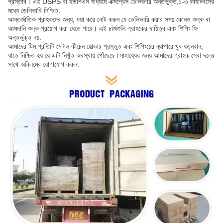
প্রস্তাব। এই USPS বা ইউপিএস মাধ্যমে এক্সপ্রেস ডেলিভারি অন্তর্ভুক্ত,১-৩ কার্যদিবসের
মধ্যে ডেলিভারি নিশ্চিত.
আন্তর্জাতিক গ্রাহকদের জন্য, দয়া করে নোট করুন যে ডেলিভারি করার সময় কোনও শুল্ক বা
আমদানি শুল্ক প্রয়োগ করা যেতে পারে। এই চার্জগুলি গ্রাহকের দায়িত্ব এবং শিপিং ফি
অন্তর্ভুক্ত নয়.
আমাদের টিম প্রতিটি মেটাল কীচেন হোল্ডার প্রস্তুত এবং শিপিংয়ের ব্যাপারে খুব যত্নবান,
যাতে নিশ্চিত হয় যে এটি নিখুঁত অবস্থায় পৌঁছেছে।সাহায্যের জন্য আমাদের গ্রাহক সেবা দলের
সাথে অবিলম্বে যোগাযোগ করুন.