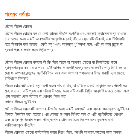
পণ্যের বর্ণনাঃ
মেটাল কীচেন হোল্ডার
মেটাল কীচেন হোল্ডার হল যে কেউ তাদের কীগুলি সংগঠিত এবং সহজেই অ্যাক্সেসযোগ্য রাখতে
চায় তাদের জন্য একটি আবশ্যকীয় আনুষাঙ্গিক।এই কীচেন হোল্ডারটি টেকসই এবং দীর্ঘস্থায়ী
হতে ডিজাইন করা হয়েছে. একটি মসৃণ এবং আড়ম্বরপূর্ণ নকশা সঙ্গে, এটি আপনার ব্র্যান্ড বা
ব্যবসা প্রচার করার জন্য নিখুঁত পণ্য.
মেটাল কীচেন হোল্ডার কাস্টম কী রিং দিয়ে আসে যা আপনার লোগো বা ডিজাইনের সাথে
ব্যক্তিগতকৃত করা যেতে পারে।এটি আপনাকে একটি অনন্য এবং আকর্ষণীয় পণ্য তৈরি করতে
দেয় যা আপনার ব্র্যান্ডের প্রতিনিধিত্ব করে এবং আপনার গ্রাহকদের উপর স্থায়ী ছাপ ফেলে.
চাবিধারক সিলভার
কীচেন হোল্ডারটি একটি মসৃণ রূপা রঙের পাওয়া যায়, যা এটিকে একটি আধুনিক এবং পরিশীলিত
চেহারা দেয়। এটি পুরুষ এবং মহিলা উভয়ের জন্য এটি একটি নিখুঁত আনুষাঙ্গিক করে তোলে,এবং
এটা সহজেই কোন স্টাইল বা পোশাক মিলে যাবে.
লোহার কীচেন কন্টেইনার
মেটাল কীচেন হোল্ডারটি আপনার কীগুলির জন্য একটি কমপ্যাক্ট এবং হালকা ওজনযুক্ত কন্টেইনার
হিসাবে ডিজাইন করা হয়েছে। এর লোহার উপাদান নিশ্চিত করে যে এটি প্রতিদিনের পোশাক
এবং অশ্রু প্রতিরোধ করতে পারে,আপনার চাবি সব সময় নিরাপদ এবং সুরক্ষিত রাখা.
ব্যক্তিগতকৃত কীচেইন
কীচেন হোল্ডারে লোগো কাস্টমাইজ করার বিকল্প দিয়ে, আপনি আপনার ব্র্যান্ডের জন্য অনন্য