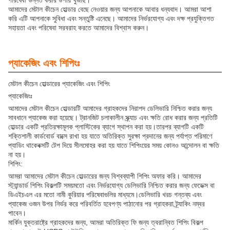
পরিষেবা উন্নত করার উপায় খুঁজছি।
আমাদের মেটাল কীচেন হোল্ডার বেছে নেওয়ার জন্য আপনাকে আবার ধন্যবাদ। আমরা আশা
করি এটি আপনাকে সুবিধা এবং সন্তুষ্টি এনেছে। আমাদের নির্ভরযোগ্য এবং দক্ষ প্রযুক্তিগত
সহায়তা এবং পরিষেবা সরবরাহ করতে আমাদের বিশ্বাস করুন।
প্যাকেজিং এবং শিপিংঃ
মেটাল কীচেন হোল্ডারের প্যাকেজিং এবং শিপিং
প্যাকেজিংঃ
আমাদের মেটাল কীচেন হোল্ডারটি আমাদের গ্রাহকদের নিরাপদ ডেলিভারি নিশ্চিত করার জন্য
সাবধানে প্যাকেজ করা হয়েছে। ট্রানজিট চলাকালীন স্ক্র্যাচ এবং ক্ষতি রোধ করার জন্য প্রতিটি
হোল্ডার একটি প্রতিরক্ষামূলক প্লাস্টিকের ব্যাগে স্থাপন করা হয়।তারপর ব্যাগটি একটি
শক্তিশালী কার্ডবোর্ড বাক্সে রাখা হয় যাতে অতিরিক্ত সুরক্ষা প্রদানের জন্য পর্যাপ্ত পরিমাণে
প্যাডিং থাকেবক্সটি টেপ দিয়ে সীলমোহর করা হয় যাতে শিপিংয়ের সময় কোনও আন্দোলন বা ক্ষতি
না হয়।
শিপিং:
আমরা আমাদের মেটাল কীচেন হোল্ডারের জন্য বিশ্বব্যাপী শিপিং অফার করি। আমাদের
স্ট্যান্ডার্ড শিপিং বিকল্পটি সময়মতো এবং নির্ভরযোগ্য ডেলিভারি নিশ্চিত করার জন্য ফেডেক্স বা
ডিএইচএল এর মতো নামী কুরিয়ার পরিষেবাগুলির মাধ্যমে।ডেলিভারি খরচ গন্তব্য এবং
প্যাকেজ ওজন উপর নির্ভর করে পরিবর্তিত হবেপণ্য পাঠানোর পর গ্রাহকরা ট্র্যাকিং নম্বর
পাবেন।
মার্কিন যুক্তরাষ্ট্রে গ্রাহকদের জন্য, আমরা অতিরিক্ত ফি জন্য ত্বরান্বিত শিপিং বিকল্প