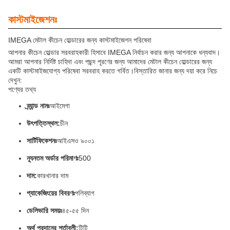
কাস্টমাইজেশনঃ
IMEGA মেটাল কীচেন হোল্ডারের জন্য কাস্টমাইজেশন পরিষেবা
আপনার কীচেন হোল্ডার সরবরাহকারী হিসাবে IMEGA নির্বাচন করার জন্য আপনাকে ধন্যবাদ।
আমরা আপনার নির্দিষ্ট চাহিদা এবং পছন্দ পূরণের জন্য আমাদের মেটাল কীচেন হোল্ডারের জন্য
একটি কাস্টমাইজযোগ্য পরিষেবা সরবরাহ করতে গর্বিত।বিস্তারিত জানার জন্য দয়া করে নিচে
দেখুন:
পণ্যের তথ্য
ব্র্যান্ড নামঃ
আইমেগা
উৎপত্তিস্থল:
চীন
সার্টিফিকেশনঃ
আইএসও ৯০০১
ন্যূনতম অর্ডার পরিমাণঃ
500
দাম:
কারখানার দাম
প্যাকেজিংয়ের বিবরণঃ
পলিব্যাগ
ডেলিভারি সময়ঃ
৪৫-৫৫ দিন
অর্থ প্রদানের শর্তাবলী:
টিটি