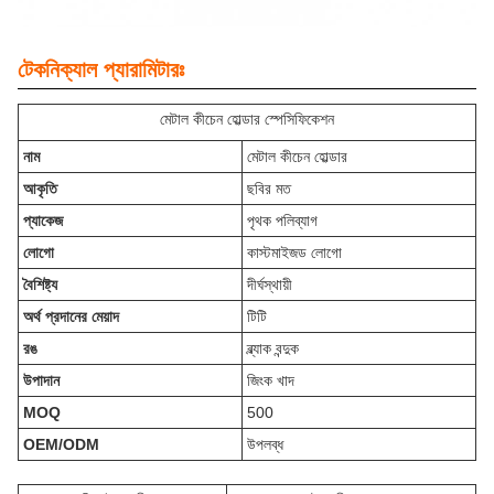
টেকনিক্যাল প্যারামিটারঃ
মেটাল কীচেন হোল্ডার স্পেসিফিকেশন
নাম
মেটাল কীচেন হোল্ডার
আকৃতি
ছবির মত
প্যাকেজ
পৃথক পলিব্যাগ
লোগো
কাস্টমাইজড লোগো
বৈশিষ্ট্য
দীর্ঘস্থায়ী
অর্থ প্রদানের মেয়াদ
টিটি
রঙ
ব্ল্যাক বন্দুক
উপাদান
জিংক খাদ
MOQ
500
OEM/ODM
উপলব্ধ