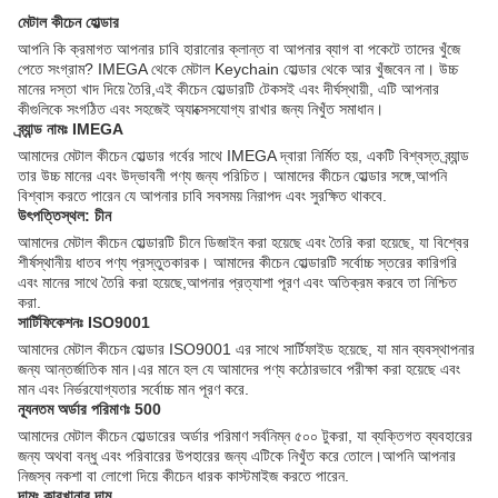
মেটাল কীচেন হোল্ডার
আপনি কি ক্রমাগত আপনার চাবি হারানোর ক্লান্ত বা আপনার ব্যাগ বা পকেটে তাদের খুঁজে
পেতে সংগ্রাম? IMEGA থেকে মেটাল Keychain হোল্ডার থেকে আর খুঁজবেন না। উচ্চ
মানের দস্তা খাদ দিয়ে তৈরি,এই কীচেন হোল্ডারটি টেকসই এবং দীর্ঘস্থায়ী, এটি আপনার
কীগুলিকে সংগঠিত এবং সহজেই অ্যাক্সেসযোগ্য রাখার জন্য নিখুঁত সমাধান।
ব্র্যান্ড নামঃ IMEGA
আমাদের মেটাল কীচেন হোল্ডার গর্বের সাথে IMEGA দ্বারা নির্মিত হয়, একটি বিশ্বস্ত ব্র্যান্ড
তার উচ্চ মানের এবং উদ্ভাবনী পণ্য জন্য পরিচিত। আমাদের কীচেন হোল্ডার সঙ্গে,আপনি
বিশ্বাস করতে পারেন যে আপনার চাবি সবসময় নিরাপদ এবং সুরক্ষিত থাকবে.
উৎপত্তিস্থল: চীন
আমাদের মেটাল কীচেন হোল্ডারটি চীনে ডিজাইন করা হয়েছে এবং তৈরি করা হয়েছে, যা বিশ্বের
শীর্ষস্থানীয় ধাতব পণ্য প্রস্তুতকারক। আমাদের কীচেন হোল্ডারটি সর্বোচ্চ স্তরের কারিগরি
এবং মানের সাথে তৈরি করা হয়েছে,আপনার প্রত্যাশা পূরণ এবং অতিক্রম করবে তা নিশ্চিত
করা.
সার্টিফিকেশনঃ ISO9001
আমাদের মেটাল কীচেন হোল্ডার ISO9001 এর সাথে সার্টিফাইড হয়েছে, যা মান ব্যবস্থাপনার
জন্য আন্তর্জাতিক মান।এর মানে হল যে আমাদের পণ্য কঠোরভাবে পরীক্ষা করা হয়েছে এবং
মান এবং নির্ভরযোগ্যতার সর্বোচ্চ মান পূরণ করে.
ন্যূনতম অর্ডার পরিমাণঃ 500
আমাদের মেটাল কীচেন হোল্ডারের অর্ডার পরিমাণ সর্বনিম্ন ৫০০ টুকরা, যা ব্যক্তিগত ব্যবহারের
জন্য অথবা বন্ধু এবং পরিবারের উপহারের জন্য এটিকে নিখুঁত করে তোলে।আপনি আপনার
নিজস্ব নকশা বা লোগো দিয়ে কীচেন ধারক কাস্টমাইজ করতে পারেন.
দামঃ কারখানার দাম