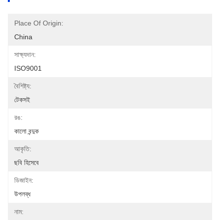
Place Of Origin:
China
সাক্ষ্যদান:
ISO9001
বৈশিষ্ট্য:
টেকসই
রঙ:
কালো বন্দুক
আকৃতি:
ছবি হিসেবে
ডিজাইন:
উপলব্ধ
নাম: