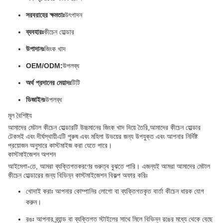
সরবরাহের ক্ষমতাঃ
উৎপাদন
ব্যবহারঃ
কীচেন হোল্ডার
উপাদানঃ
জিংক খাদ
OEM/ODM:
উপলব্ধ
অর্থ প্রদানের মেয়াদঃ
টিটি
ডিজাইনঃ
উপলব্ধ
মূল বৈশিষ্ট্য
আমাদের মেটাল কীচেন হোল্ডারটি উচ্চমানের জিংক খাদ দিয়ে তৈরি,আমাদের কীচেন হোল্ডার
টেকসই এবং দীর্ঘস্থায়ীএটি পুরুষ এবং মহিলা উভয়ের জন্য উপযুক্ত এবং আপনার নির্দিষ্ট
প্রয়োজন অনুসারে কাস্টমাইজ করা যেতে পারে।
কাস্টমাইজেশন অপশন
আইমেগা-তে, আমরা ব্যক্তিগতকরণের গুরুত্ব বুঝতে পারি। এজন্যই আমরা আমাদের মেটাল
কীচেন হোল্ডারের জন্য বিভিন্ন কাস্টমাইজেশন বিকল্প অফার করিঃ
খোদাই করাঃ আপনার কোম্পানির লোগো বা ব্যক্তিগতকৃত বার্তা কীচেন ধারক যোগ
করুন।
রঙঃ আপনার ব্র্যান্ড বা ব্যক্তিগত স্টাইলের সাথে মিলে বিভিন্ন রঙের মধ্যে থেকে বেছে