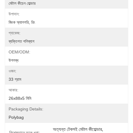
মেটাল কীচেন হোল্ডার
উপাদান:
জিংক অ্যালগরি, রিং
প্যাকেজ:
ব্যক্তিগত পলিব্যাগ
OEM/ODM:
উপলব্ধ
ওজন:
33 গ্রাম
আকার:
26x88x5 মিমি
Packaging Details:
Polybag
অত্যন্ত টেকসই মেটাল কীহোল্ডার
, 
বিশেষভাবে তুলে ধরা: