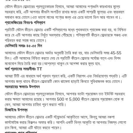
মেটাল কীচেন হোল্ডারের প্রস্তুতকারক হিসাবে, আমরা আমাদের পণ্যগুলি কারখানার মূল্যে
সরবরাহ করি, এটি আপনার কীগুলি সংগঠিত রাখার জন্য একটি সাশ্রয়ী মূল্যের এবং ব্যয়বহুল
সমাধান করে তোলে।এত ভালো মানের পণ্যের জন্য এর চেয়ে ভালো ডিল আর পাবেন না।.
প্যাকেজিংয়ের বিবরণঃ পলিব্যাগ
প্রতিটি মেটাল কীচেন হোল্ডার একটি পলিব্যাগের মধ্যে পৃথকভাবে প্যাকেজ করা হয়, যা নিশ্চিত
করে যে এটি আপনার কাছে নিখুঁত অবস্থায় পৌঁছেছে। পলিব্যাগটি কীচেন হোল্ডারকে সঞ্চয় এবং
পরিবহন করা সহজ করে তোলে।
ডেলিভারি সময়ঃ ৪৫-৫৫ দিন
আমাদের মেটাল কীচেন হোল্ডার অর্ডার অনুযায়ী তৈরি করা হয়, যার ডেলিভারি সময় 45-55
দিন। এটি আমাদের নিশ্চিত করতে দেয় যে প্রতিটি কীচেন হোল্ডার সর্বোচ্চ যত্ন এবং বিশদ
মনোযোগ দিয়ে তৈরি করা হয়।আশ্বস্ত থাকুন যে অপেক্ষা করার মূল্য হবে.
অর্থ প্রদানের সময়সীমাঃ TT
আমরা টিটি এর মাধ্যমে অর্থ প্রদান গ্রহণ করি, একটি নিরাপদ এবং নির্ভরযোগ্য পদ্ধতি। এটি
আপনার জন্য ধাতব কীচেন হোল্ডারটি কোন ঝামেলা ছাড়াই কিনতে সুবিধাজনক করে তোলে।
সরবরাহের ক্ষমতাঃ উৎপাদন
মেটাল কীচেন হোল্ডারের প্রস্তুতকারক হিসাবে, আপনার যতটা প্রয়োজন তত ইউনিট সরবরাহ
করার ক্ষমতা আমাদের রয়েছে। আপনার 500 বা 5,000 কীচেন হোল্ডার প্রয়োজন হোক না
কেন, আমরা আপনার চাহিদা পূরণ করতে পারি।
ডিজাইনঃ উপলব্ধ
আমাদের মেটাল কীচেন হোল্ডার একটি স্ট্যান্ডার্ড আকৃতিতে আসে, কিন্তু আমরা নকশা
কাস্টমাইজ করার বিকল্পও অফার করি। আপনি একটি ভিন্ন আকৃতি বা আপনার নিজস্ব লোগো
চান কিনা, আমরা এটি ঘটতে করতে পারেন।