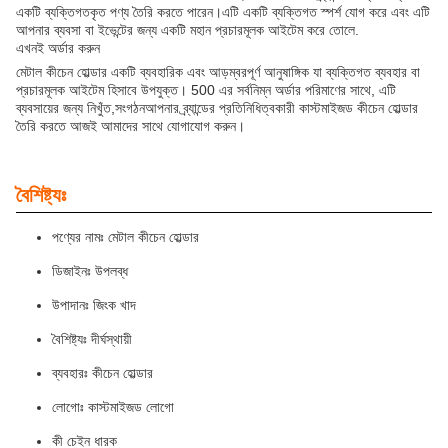
একটি ব্যক্তিগতকৃত পণ্য তৈরি করতে পারেন।এটি একটি ব্যক্তিগত স্পর্শ যোগ করে এবং এটি
আপনার ব্যবসা বা ইভেন্টের জন্য একটি মহান প্রচারমূলক আইটেম করে তোলে.
এখনই অর্ডার করুন
মেটাল কীচেন হোল্ডার একটি ব্যবহারিক এবং আড়ম্বরপূর্ণ আনুষাঙ্গিক যা ব্যক্তিগত ব্যবহার বা
প্রচারমূলক আইটেম হিসাবে উপযুক্ত। 500 এর সর্বনিম্ন অর্ডার পরিমাণের সাথে, এটি
ব্যবসায়ের জন্য নিখুঁত,সংগঠনআপনার ব্র্যান্ডের প্রতিনিধিত্বকারী কাস্টমাইজড কীচেন হোল্ডার
তৈরি করতে আজই আমাদের সাথে যোগাযোগ করুন।
বৈশিষ্ট্যঃ
পণ্যের নামঃ মেটাল কীচেন হোল্ডার
ডিজাইনঃ উপলব্ধ
উপাদানঃ জিংক খাদ
বৈশিষ্ট্যঃ দীর্ঘস্থায়ী
ব্যবহারঃ কীচেন হোল্ডার
লোগোঃ কাস্টমাইজড লোগো
কী চেইন ধারক