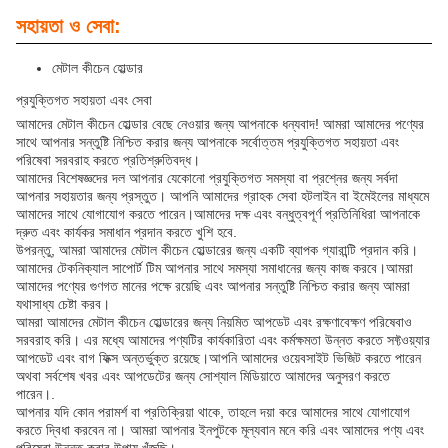
সহায়তা ও সেবা:
মেটাল কীচেন হোল্ডার
প্রযুক্তিগত সহায়তা এবং সেবা
আমাদের মেটাল কীচেন হোল্ডার বেছে নেওয়ার জন্য আপনাকে ধন্যবাদ! আমরা আমাদের পণ্যের
সাথে আপনার সন্তুষ্টি নিশ্চিত করার জন্য আপনাকে সর্বোত্তম প্রযুক্তিগত সহায়তা এবং
পরিষেবা সরবরাহ করতে প্রতিশ্রুতিবদ্ধ।
আমাদের বিশেষজ্ঞদের দল আপনার যেকোনো প্রযুক্তিগত সমস্যা বা প্রশ্নের জন্য সর্বদা
আপনার সহায়তার জন্য প্রস্তুত। আপনি আমাদের গ্রাহক সেবা হটলাইন বা ইমেইলের মাধ্যমে
আমাদের সাথে যোগাযোগ করতে পারেন।আমাদের দক্ষ এবং বন্ধুত্বপূর্ণ প্রতিনিধিরা আপনাকে
দ্রুত এবং কার্যকর সমাধান প্রদান করতে খুশি হবে.
উপরন্তু, আমরা আমাদের মেটাল কীচেন হোল্ডারের জন্য একটি ব্যাপক গ্যারান্টি প্রদান করি।
আমাদের টেকনিক্যাল সাপোর্ট টিম আপনার সাথে সমস্যা সমাধানের জন্য কাজ করবে।আমরা
আমাদের পণ্যের গুণগত মানের পক্ষে রয়েছি এবং আপনার সন্তুষ্টি নিশ্চিত করার জন্য আমরা
যথাসাধ্য চেষ্টা করব।
আমরা আমাদের মেটাল কীচেন হোল্ডারের জন্য নিয়মিত আপডেট এবং রক্ষণাবেক্ষণ পরিষেবাও
সরবরাহ করি। এর মধ্যে আমাদের পণ্যটির কার্যকারিতা এবং কর্মক্ষমতা উন্নত করতে সফ্টওয়্যার
আপডেট এবং বাগ ফিক্স অন্তর্ভুক্ত রয়েছে।আপনি আমাদের ওয়েবসাইট ভিজিট করতে পারেন
অথবা সর্বশেষ খবর এবং আপডেটের জন্য সোশ্যাল মিডিয়াতে আমাদের অনুসরণ করতে
পারেন।.
আপনার যদি কোন পরামর্শ বা প্রতিক্রিয়া থাকে, তাহলে দয়া করে আমাদের সাথে যোগাযোগ
করতে দ্বিধা করবেন না। আমরা আপনার ইনপুটকে মূল্যবান মনে করি এবং আমাদের পণ্য এবং