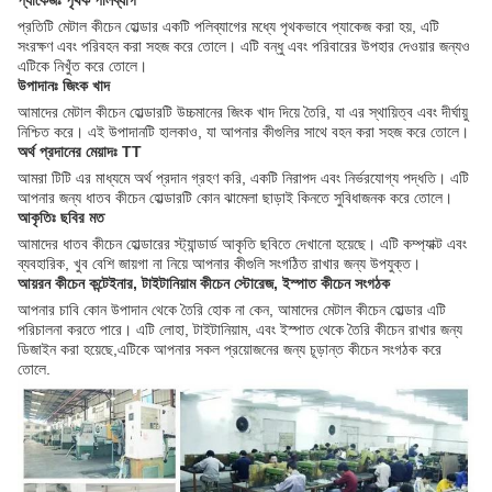
প্যাকেজঃ পৃথক পলিব্যাগ
প্রতিটি মেটাল কীচেন হোল্ডার একটি পলিব্যাগের মধ্যে পৃথকভাবে প্যাকেজ করা হয়, এটি
সংরক্ষণ এবং পরিবহন করা সহজ করে তোলে। এটি বন্ধু এবং পরিবারের উপহার দেওয়ার জন্যও
এটিকে নিখুঁত করে তোলে।
উপাদানঃ জিংক খাদ
আমাদের মেটাল কীচেন হোল্ডারটি উচ্চমানের জিংক খাদ দিয়ে তৈরি, যা এর স্থায়িত্ব এবং দীর্ঘায়ু
নিশ্চিত করে। এই উপাদানটি হালকাও, যা আপনার কীগুলির সাথে বহন করা সহজ করে তোলে।
অর্থ প্রদানের মেয়াদঃ TT
আমরা টিটি এর মাধ্যমে অর্থ প্রদান গ্রহণ করি, একটি নিরাপদ এবং নির্ভরযোগ্য পদ্ধতি। এটি
আপনার জন্য ধাতব কীচেন হোল্ডারটি কোন ঝামেলা ছাড়াই কিনতে সুবিধাজনক করে তোলে।
আকৃতিঃ ছবির মত
আমাদের ধাতব কীচেন হোল্ডারের স্ট্যান্ডার্ড আকৃতি ছবিতে দেখানো হয়েছে। এটি কম্প্যাক্ট এবং
ব্যবহারিক, খুব বেশি জায়গা না নিয়ে আপনার কীগুলি সংগঠিত রাখার জন্য উপযুক্ত।
আয়রন কীচেন কন্টেইনার, টাইটানিয়াম কীচেন স্টোরেজ, ইস্পাত কীচেন সংগঠক
আপনার চাবি কোন উপাদান থেকে তৈরি হোক না কেন, আমাদের মেটাল কীচেন হোল্ডার এটি
পরিচালনা করতে পারে। এটি লোহা, টাইটানিয়াম, এবং ইস্পাত থেকে তৈরি কীচেন রাখার জন্য
ডিজাইন করা হয়েছে,এটিকে আপনার সকল প্রয়োজনের জন্য চূড়ান্ত কীচেন সংগঠক করে
তোলে.