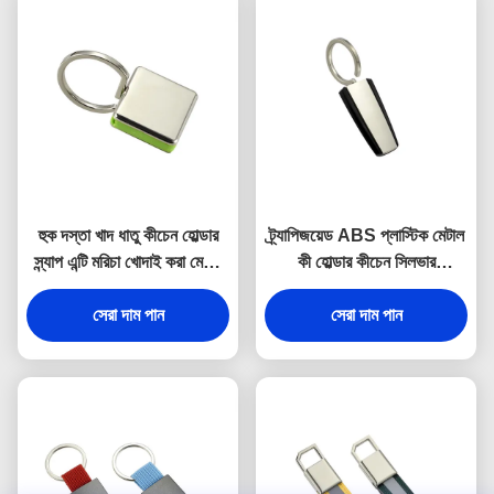
হুক দস্তা খাদ ধাতু কীচেন হোল্ডার
ট্র্যাপিজয়েড ABS প্লাস্টিক মেটাল
স্ন্যাপ এন্টি মরিচা খোদাই করা মেটাল
কী হোল্ডার কীচেন সিলভার
কীরিং
ইলেক্ট্রোপ্লেটিং
সেরা দাম পান
সেরা দাম পান