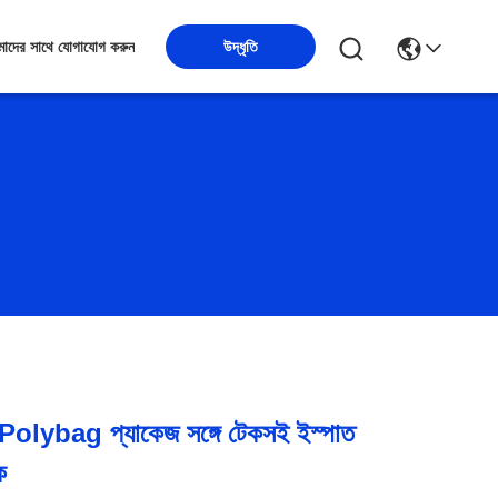
উদ্ধৃতি
াদের সাথে যোগাযোগ করুন
ৃথক Polybag প্যাকেজ সঙ্গে টেকসই ইস্পাত
ক