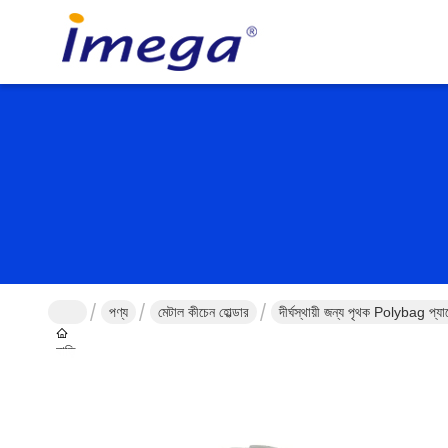
পণ্য
মেটাল কীচেন হোল্ডার
দীর্ঘস্থায়ী জন্য পৃথক Polybag প
বাড়ি