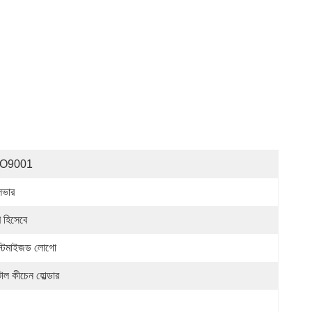
SO9001
লভার
ি হিসেবে
স্টমাইজড লোগো
াল কীচেন হোল্ডার