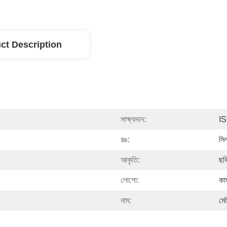
ct Description
সাক্ষ্যদান:
I
রঙ:
সি
আকৃতি:
ছব
লোগো:
কা
নাম:
মেট