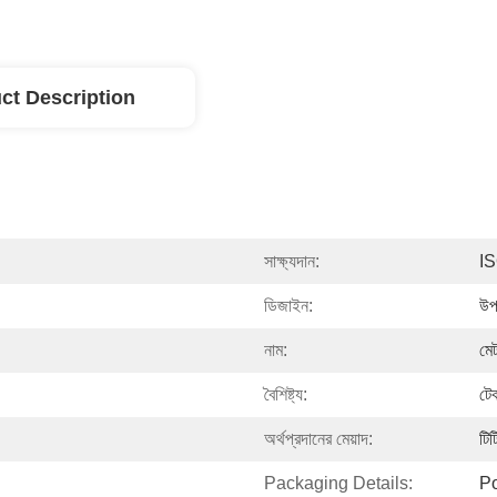
ct Description
সাক্ষ্যদান:
I
ডিজাইন:
উপ
নাম:
মেট
বৈশিষ্ট্য:
টে
অর্থপ্রদানের মেয়াদ:
টিট
Packaging Details:
P