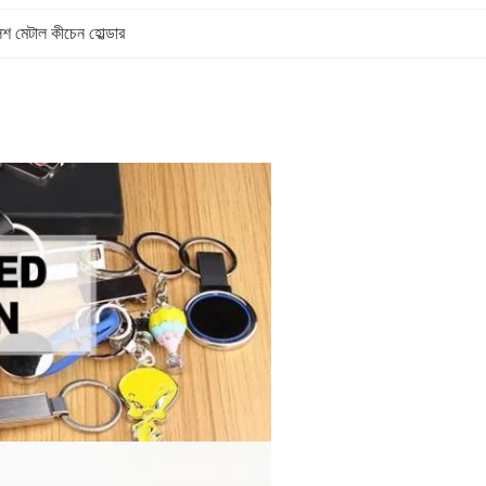
িশ মেটাল কীচেন হোল্ডার