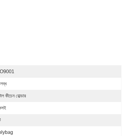
SO9001
লব্ধ
াল কীচেন হোল্ডার
কসই
ি
olybag