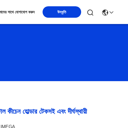
উদ্ধৃতি
াদের সাথে যোগাযোগ করুন
ল কীচেন হোল্ডার টেকসই এবং দীর্ঘস্থায়ী
IMEGA