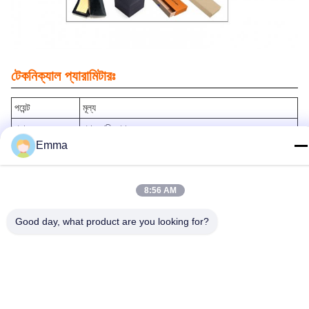
টেকনিক্যাল প্যারামিটারঃ
পয়েন্ট
মূল্য
প্যাকেজ
পৃথক পলিব্যাগ
Emma
আকৃতি
ছবির মত
MOQ
500
রঙ
সিলভার
8:56 AM
লোগো
কাস্টমাইজড লোগো
Good day, what product are you looking for?
অর্থ প্রদানের মেয়াদ
টিটি
ডিজাইন
উপলব্ধ
উপাদান
জিংক খাদ
নাম
মেটাল কীচেন হোল্ডার
বৈশিষ্ট্য
দীর্ঘস্থায়ী