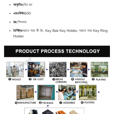
আকৃতিঃ
ছবির মত
এমওকিউঃ
500
রঙ:
সিলভার
বৈশিষ্ট্যঃ
সরাতে পারা কী রিং, Key Bak Key Holder, সরাতে পারা Key Ring
Holder