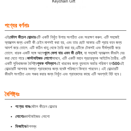
পণ্যের বর্ণনাঃ
এই
মেটাল কীচেন হোল্ডার
এটি একটি নিখুঁত উপায় সংগঠিত এবং সংরক্ষণ করুন. এটি সহজেই
অ্যাক্সেস জন্য একটি কী চেইন মাপসই করা হয়, এবং তার ছোট আকার এটি প্রায় বহন জন্য
আদর্শ করে তোলে. এটি কঠিন ধাতু থেকে তৈরি করা হয়,এটিকে টেকসই এবং দীর্ঘস্থায়ী করে
তোলে. ধারক একটি সঙ্গে আসে
খুলে ফেলা যায় এমন কী চেইন
, যা সহজেই অ্যাক্সেস কীগুলি বের
করা যেতে পারে।
কাস্টমাইজড লোগো
সামনে, এটি একটি মহান প্রচারমূলক আইটেম তৈরীর. এটি
একটি সুবিধাজনক বৈশিষ্ট্য
পৃথক পলিব্যাগ
এই ধারকের জন্য ন্যূনতম অর্ডার পরিমাণ হল
500
এই
হোল্ডারটি আপনার সমস্ত গ্রাহকদের জন্য যথেষ্ট পরিমাণে কিনতে পারবেন। এই হোল্ডারটি
কীগুলি সংগঠিত এবং সঞ্চয় করার জন্য নিখুঁত এবং গ্রাহকদের কাছে এটি অবশ্যই হিট হবে।
বৈশিষ্ট্যঃ
পণ্যের নামঃ
মেটাল কীচেন হোল্ডার
লোগোঃ
কাস্টমাইজড লোগো
ডিজাইনঃ
উপলব্ধ