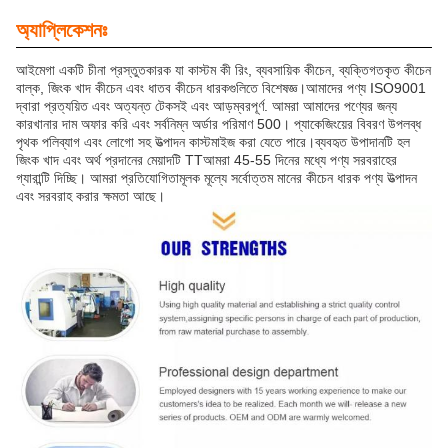
অ্যাপ্লিকেশনঃ
আইমেগা একটি চীনা প্রস্তুতকারক যা কাস্টম কী রিং, ব্যবসায়িক কীচেন, ব্যক্তিগতকৃত কীচেন
বাল্ক, জিংক খাদ কীচেন এবং ধাতব কীচেন ধারকগুলিতে বিশেষজ্ঞ।আমাদের পণ্য ISO9001
দ্বারা প্রত্যয়িত এবং অত্যন্ত টেকসই এবং আড়ম্বরপূর্ণ. আমরা আমাদের পণ্যের জন্য
কারখানার দাম অফার করি এবং সর্বনিম্ন অর্ডার পরিমাণ 500। প্যাকেজিংয়ের বিবরণ উপলব্ধ
পৃথক পলিব্যাগ এবং লোগো সহ উত্পাদন কাস্টমাইজ করা যেতে পারে।ব্যবহৃত উপাদানটি হল
জিংক খাদ এবং অর্থ প্রদানের মেয়াদটি TTআমরা 45-55 দিনের মধ্যে পণ্য সরবরাহের
গ্যারান্টি দিচ্ছি। আমরা প্রতিযোগিতামূলক মূল্যে সর্বোত্তম মানের কীচেন ধারক পণ্য উত্পাদন
এবং সরবরাহ করার ক্ষমতা আছে।