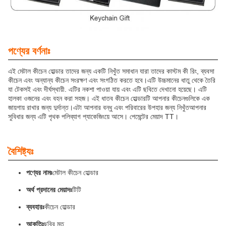
পণ্যের বর্ণনাঃ
এই মেটাল কীচেন হোল্ডার তাদের জন্য একটি নিখুঁত সমাধান যারা তাদের কাস্টম কী রিং, ব্যবসা
কীচেন এবং অন্যান্য কীচেন সংরক্ষণ এবং সংগঠিত করতে হবে।এটি উচ্চমানের ধাতু থেকে তৈরি
যা টেকসই এবং দীর্ঘস্থায়ী. এটির নকশা পাওয়া যায় এবং এটি ছবিতে দেখানো হয়েছে। এটি
হালকা ওজনের এবং বহন করা সহজ। এই ধাতব কীচেন হোল্ডারটি আপনার কীচেনগুলিকে এক
জায়গায় রাখার জন্য দুর্দান্ত।এটা আপনার বন্ধু এবং পরিবারের উপহার জন্য নিখুঁতআপনার
সুবিধার জন্য এটি পৃথক পলিব্যাগ প্যাকেজিংয়ে আসে। পেমেন্টের মেয়াদ TT।
বৈশিষ্ট্যঃ
পণ্যের নামঃ
মেটাল কীচেন হোল্ডার
অর্থ প্রদানের মেয়াদঃ
টিটি
ব্যবহারঃ
কীচেন হোল্ডার
আকৃতিঃ
ছবির মত