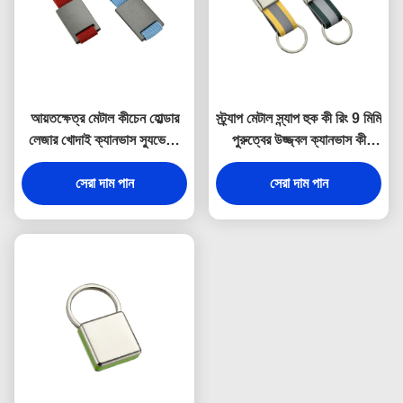
আয়তক্ষেত্র মেটাল কীচেন হোল্ডার
স্ট্র্যাপ মেটাল স্ন্যাপ হুক কী রিং 9 মিমি
লেজার খোদাই ক্যানভাস স্যুভেনির
পুরুত্বের উজ্জ্বল ক্যানভাস কী
উপহার
হোল্ডার স্যুভেনির
সেরা দাম পান
সেরা দাম পান