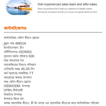
কাস্টমাইজেশনঃ
কাস্টমাইজড মেটাল কীচেন হোল্ডার
ব্র্যান্ড নামঃ IMEGA
উৎপত্তিস্থল: চীন
সার্টিফিকেশনঃ ISO9001
ন্যূনতম অর্ডার পরিমাণঃ 500
দামঃ কারখানার দাম
প্যাকেজিংয়ের বিবরণঃ পলিব্যাগ
ডেলিভারি সময়ঃ 45-55 দিন
অর্থ প্রদানের সময়সীমাঃ TT
সরবরাহের ক্ষমতাঃ উৎপাদন
নামঃ মেটাল কীচেন হোল্ডার
OEM/ODM: উপলব্ধ
বৈশিষ্ট্যঃ দীর্ঘস্থায়ী
ডিজাইনঃ উপলব্ধ
উপাদানঃ জিংক খাদ
আমরা ব্যবসায়িক কীচেন, কী রিং বাল্ক এবং ব্যবসায়িক কীচেনের জন্য কাস্টমাইজড পরিষেবা