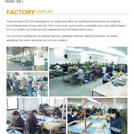
সরবরাহ করি।