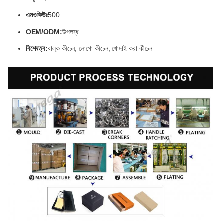
এমওকিউঃ
500
OEM/ODM:
উপলব্ধ
বিশেষত্ব:
বাল্ক কীচেন, লোগো কীচেন, খোদাই করা কীচেন