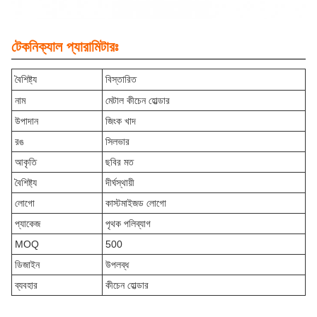
টেকনিক্যাল প্যারামিটারঃ
বৈশিষ্ট্য
বিস্তারিত
নাম
মেটাল কীচেন হোল্ডার
উপাদান
জিংক খাদ
রঙ
সিলভার
আকৃতি
ছবির মত
বৈশিষ্ট্য
দীর্ঘস্থায়ী
লোগো
কাস্টমাইজড লোগো
প্যাকেজ
পৃথক পলিব্যাগ
MOQ
500
ডিজাইন
উপলব্ধ
ব্যবহার
কীচেন হোল্ডার