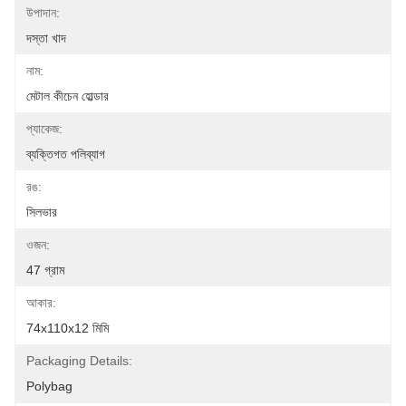
উপাদান:
দস্তা খাদ
নাম:
মেটাল কীচেন হোল্ডার
প্যাকেজ:
ব্যক্তিগত পলিব্যাগ
রঙ:
সিলভার
ওজন:
47 গ্রাম
আকার:
74x110x12 মিমি
Packaging Details:
Polybag