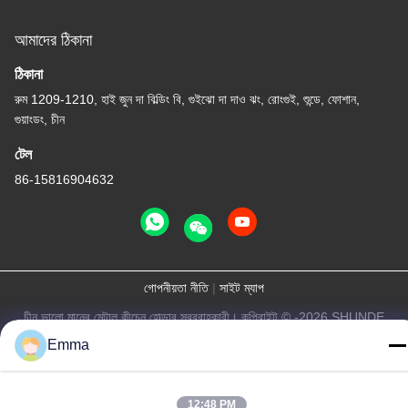
আমাদের ঠিকানা
ঠিকানা
রুম 1209-1210, হাই জুন দা বিল্ডিং বি, গুইঝো দা দাও ঝং, রোংগুই, শুন্ডে, ফোশান,
গুয়াংডং, চীন
টেল
86-15816904632
গোপনীয়তা নীতি
|
সাইট ম্যাপ
চীন ভালো মানের মেটাল কীচেন হোল্ডার সরবরাহকারী। কপিরাইট © -2026 SHUNDE
IMEGA COMPANY LIMITED IMEGA CO.,LIMITED সমস্ত অধিকার
Emma
সংরক্ষিত।
12:48 PM