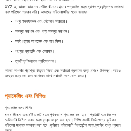
XYZ এ, আমরা আমাদের মেটাল কীচেন হোল্ডার পণ্যগুলির জন্য ব্যাপক প্রযুক্তিগত সহায়তা
এবং পরিষেবা প্রদান করি। আমাদের পরিষেবাগুলির মধ্যে রয়েছেঃ
পণ্য ইনস্টলেশন এবং সেটআপ সহায়তা।
সমস্যা সমাধান এবং পণ্য সমস্যা সমাধান।
সফটওয়্যার আপডেট এবং বাগ ফিক্স।
পণ্যের গ্যারান্টি এবং মেরামত।
ত্রুটিপূর্ণ উপাদান প্রতিস্থাপন।
আমরা আপনার প্রশ্নের উত্তর দিতে এবং সহায়তা প্রদানের জন্য 24/7 উপলব্ধ। আরও
তথ্যের জন্য দয়া করে আমাদের সাথে সরাসরি যোগাযোগ করুন।
প্যাকেজিং এবং শিপিংঃ
প্যাকেজিং এবং শিপিং
ধাতব কীচেন হোল্ডারটি একটি বাক্সে পৃথকভাবে প্যাকেজ করা হবে। প্রতিটি বাক্স নিরাপদ
ডেলিভারি নিশ্চিত করার জন্য বুদবুদ আবৃত করা হবে। শিপিং একটি নির্ভরযোগ্য কুরিয়ার
পরিষেবা মাধ্যমে সম্পন্ন করা হবে।কুরিয়ার পরিষেবাটি শিপমেন্টের জন্য ট্র্যাকিং তথ্য প্রদান
করবে.