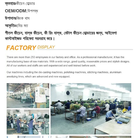
ব্যবহারঃ
কীচেন হোল্ডার
OEM/ODM:
উপলব্ধ
উপাদানঃ
জিংক খাদ
আকৃতিঃ
ছবির মত
শীতল কীচেন, বাল্ক কীচেন, কী রিং বাল্ক, মেটাল কীচেন হোল্ডারের জন্য, আইমেগা
কাস্টমাইজড পরিষেবা সরবরাহ করে।