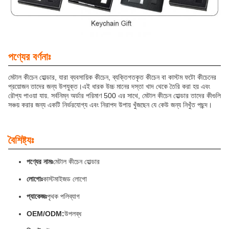
পণ্যের বর্ণনাঃ
মেটাল কীচেন হোল্ডার, যারা ব্যবসায়িক কীচেন, ব্যক্তিগতকৃত কীচেন বা কাস্টম ফটো কীচেনের
প্রয়োজন তাদের জন্য উপযুক্ত।এই ধারক উচ্চ মানের দস্তা খাদ থেকে তৈরি করা হয় এবং
রৌপ্য পাওয়া যায়. সর্বনিম্ন অর্ডার পরিমাণ 500 এর সাথে, মেটাল কীচেন হোল্ডার তাদের কীগুলি
সঞ্চয় করার জন্য একটি নির্ভরযোগ্য এবং নিরাপদ উপায় খুঁজছেন যে কেউ জন্য নিখুঁত পছন্দ।
বৈশিষ্ট্যঃ
পণ্যের নামঃ
মেটাল কীচেন হোল্ডার
লোগোঃ
কাস্টমাইজড লোগো
প্যাকেজঃ
পৃথক পলিব্যাগ
OEM/ODM:
উপলব্ধ