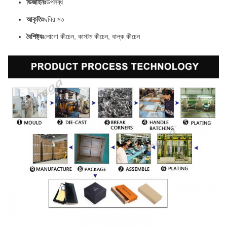
ডিজাইনঃ
উপলব্ধ
আকৃতিঃ
ছবির মত
বৈশিষ্ট্যঃ
লোগো কীচেন, কাস্টম কীচেন, বাল্ক কীচেন