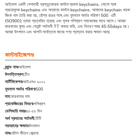
আইমেগা একটি পেশাদারী প্রস্তুতকারক কাস্টম ব্যবসা keychains, লোগো সঙ্গে
প্রচারমূলক keychains এবং অন্যান্য কাস্টম keychains. আমাদের keychain ধারক
জিংক খাদ তৈরি করা হয়, রৌপ্য রঙের সঙ্গে,এবং ন্যূনতম অর্ডার পরিমাণ 500. এটি
ISO9001 দ্বারা প্রত্যয়িত হয়েছে এবং পৃথক পলিব্যাগ প্যাকেজের সাথে আসে। আমরা
কারখানার মূল্য এবং পেমেন্ট শর্তাবলী TT অফার করি, এবং বিতরণ সময় 45-55days হয়।
আমরা উৎপাদন এবং আপনি সর্বোত্তম মানের পণ্য প্রস্তাব করার ক্ষমতা আছে.
কাস্টমাইজেশনঃ
ব্র্যান্ড নামঃ
আইমেগা
উৎপত্তিস্থল:
চীন
সার্টিফিকেশনঃ
আইএসও ৯০০১
ন্যূনতম অর্ডার পরিমাণঃ
500
দাম:
কারখানার দাম
প্যাকেজিংয়ের বিবরণঃ
পলিব্যাগ
ডেলিভারি সময়ঃ
৪৫-৫৫ দিন
অর্থ প্রদানের শর্তাবলী:
টিটি
সরবরাহের ক্ষমতাঃ
উৎপাদন
নামঃ
মেটাল কীচেন হোল্ডার