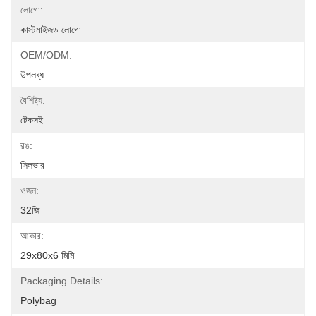
লোগো:
কাস্টমাইজড লোগো
OEM/ODM:
উপলব্ধ
বৈশিষ্ট্য:
টেকসই
রঙ:
সিলভার
ওজন:
32জি
আকার:
29x80x6 মিমি
Packaging Details:
Polybag