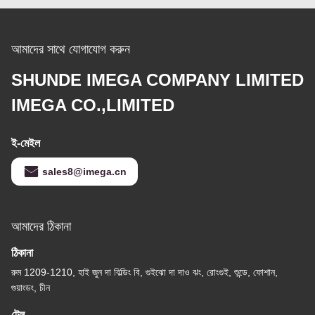
আমাদের সাথে যোগাযোগ করুন
SHUNDE IMEGA COMPANY LIMITED
IMEGA CO.,LIMITED
ই-মেইল
sales8@imega.cn
আমাদের ঠিকানা
ঠিকানা
রুম 1209-1210, হাই জুন দা বিল্ডিং বি, গুইঝো দা দাও ঝং, রোংগুই, শুন্ডে, ফোশান,
গুয়াংডং, চীন
টেল