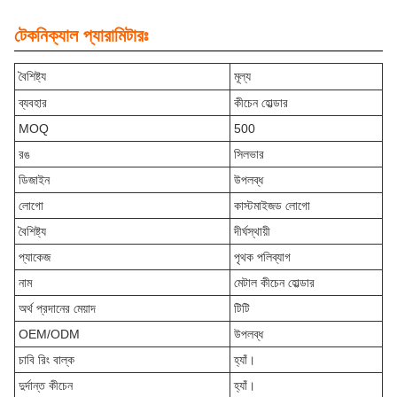
টেকনিক্যাল প্যারামিটারঃ
বৈশিষ্ট্য
মূল্য
ব্যবহার
কীচেন হোল্ডার
MOQ
500
রঙ
সিলভার
ডিজাইন
উপলব্ধ
লোগো
কাস্টমাইজড লোগো
বৈশিষ্ট্য
দীর্ঘস্থায়ী
প্যাকেজ
পৃথক পলিব্যাগ
নাম
মেটাল কীচেন হোল্ডার
অর্থ প্রদানের মেয়াদ
টিটি
OEM/ODM
উপলব্ধ
চাবি রিং বাল্ক
হ্যাঁ।
দুর্দান্ত কীচেন
হ্যাঁ।