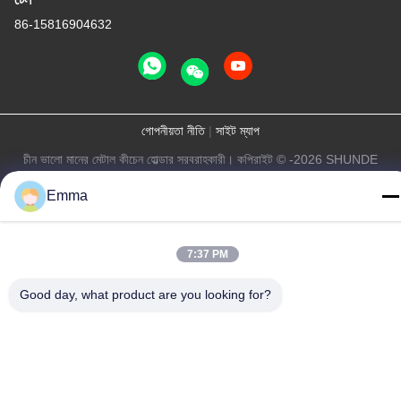
86-15816904632
গোপনীয়তা নীতি
|
সাইট ম্যাপ
চীন ভালো মানের মেটাল কীচেন হোল্ডার সরবরাহকারী। কপিরাইট © -2026 SHUNDE
IMEGA COMPANY LIMITED IMEGA CO.,LIMITED সমস্ত অধিকার
Emma
সংরক্ষিত।
7:37 PM
Good day, what product are you looking for?