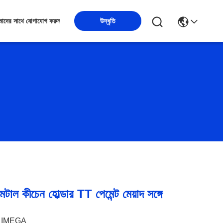
উদ্ধৃতি
াদের সাথে যোগাযোগ করুন
াল কীচেন হোল্ডার TT পেমেন্ট মেয়াদ সঙ্গে
IMEGA