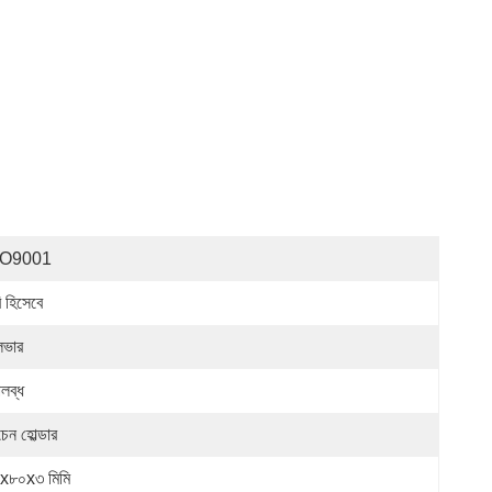
SO9001
ি হিসেবে
লভার
লব্ধ
েন হোল্ডার
x৮০x৩ মিমি