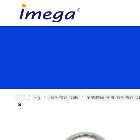
পণ্য
মেটাল কীচেন হোল্ডার
কাস্টমাইজড লোগো মেটাল কীচেন হোল্ডা
বাড়ি