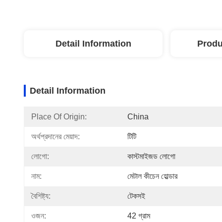
Detail Information
Produ
Detail Information
Place Of Origin:
China
অর্থপ্রদানের মেয়াদ:
টিটি
লোগো:
কাস্টমাইজড লোগো
নাম:
মেটাল কীচেন হোল্ডার
বৈশিষ্ট্য:
টেকসই
ওজন:
42 গ্রাম