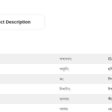
ct Description
সাক্ষ্যদান:
I
আকৃতি:
ছব
রঙ:
সি
ডিজাইন:
উপ
ব্যবহার:
কীচ
আকার:
৩৪