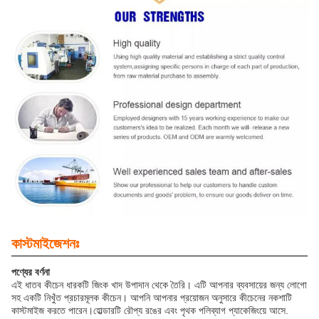
কাস্টমাইজেশনঃ
পণ্যের বর্ণনা
এই ধাতব কীচেন ধারকটি জিংক খাদ উপাদান থেকে তৈরি। এটি আপনার ব্যবসায়ের জন্য লোগো
সহ একটি নিখুঁত প্রচারমূলক কীচেন। আপনি আপনার প্রয়োজন অনুসারে কীচেনের নকশাটি
কাস্টমাইজ করতে পারেন।হোল্ডারটি রৌপ্য রঙের এবং পৃথক পলিব্যাগ প্যাকেজিংয়ে আসে.