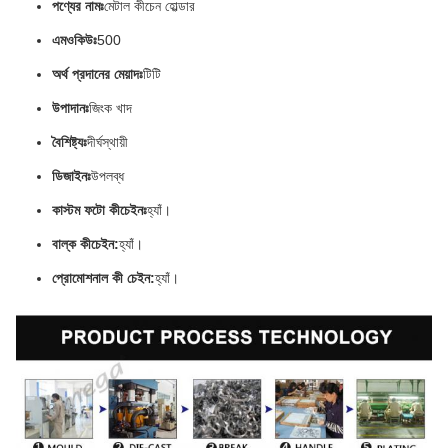
পণ্যের নামঃ
মেটাল কীচেন হোল্ডার
এমওকিউঃ
500
অর্থ প্রদানের মেয়াদঃ
টিটি
উপাদানঃ
জিংক খাদ
বৈশিষ্ট্যঃ
দীর্ঘস্থায়ী
ডিজাইনঃ
উপলব্ধ
কাস্টম ফটো কীচেইনঃ
হ্যাঁ।
বাল্ক কীচেইন:
হ্যাঁ।
প্রোমোশনাল কী চেইন:
হ্যাঁ।