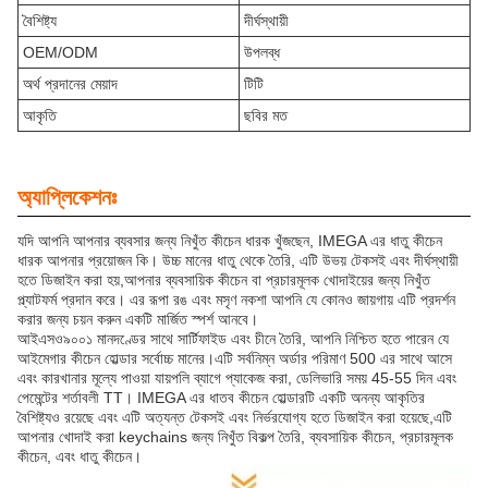
বৈশিষ্ট্য
দীর্ঘস্থায়ী
OEM/ODM
উপলব্ধ
অর্থ প্রদানের মেয়াদ
টিটি
আকৃতি
ছবির মত
অ্যাপ্লিকেশনঃ
যদি আপনি আপনার ব্যবসার জন্য নিখুঁত কীচেন ধারক খুঁজছেন, IMEGA এর ধাতু কীচেন
ধারক আপনার প্রয়োজন কি। উচ্চ মানের ধাতু থেকে তৈরি, এটি উভয় টেকসই এবং দীর্ঘস্থায়ী
হতে ডিজাইন করা হয়,আপনার ব্যবসায়িক কীচেন বা প্রচারমূলক খোদাইয়ের জন্য নিখুঁত
প্ল্যাটফর্ম প্রদান করে। এর রূপা রঙ এবং মসৃণ নকশা আপনি যে কোনও জায়গায় এটি প্রদর্শন
করার জন্য চয়ন করুন একটি মার্জিত স্পর্শ আনবে।
আইএসও৯০০১ মানদণ্ডের সাথে সার্টিফাইড এবং চীনে তৈরি, আপনি নিশ্চিত হতে পারেন যে
আইমেগার কীচেন হোল্ডার সর্বোচ্চ মানের।এটি সর্বনিম্ন অর্ডার পরিমাণ 500 এর সাথে আসে
এবং কারখানার মূল্যে পাওয়া যায়পলি ব্যাগে প্যাকেজ করা, ডেলিভারি সময় 45-55 দিন এবং
পেমেন্টের শর্তাবলী TT। IMEGA এর ধাতব কীচেন হোল্ডারটি একটি অনন্য আকৃতির
বৈশিষ্ট্যও রয়েছে এবং এটি অত্যন্ত টেকসই এবং নির্ভরযোগ্য হতে ডিজাইন করা হয়েছে,এটি
আপনার খোদাই করা keychains জন্য নিখুঁত বিকল্প তৈরি, ব্যবসায়িক কীচেন, প্রচারমূলক
কীচেন, এবং ধাতু কীচেন।