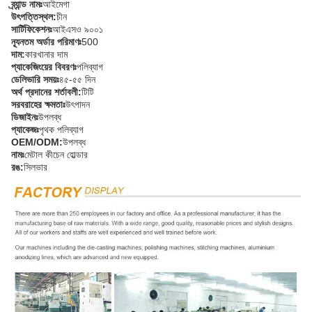
ব্র্যান্ড নামঃ
আইমেগা
উৎপত্তিস্থল:
চীন
সার্টিফিকেশনঃ
আইএসও ৯০০১
ন্যূনতম অর্ডার পরিমাণঃ
500
দাম:
কারখানার দাম
প্যাকেজিংয়ের বিবরণঃ
পলিব্যাগ
ডেলিভারি সময়ঃ
৪৫-৫৫ দিন
অর্থ প্রদানের শর্তাবলী:
টিটি
সরবরাহের ক্ষমতাঃ
উৎপাদন
ডিজাইনঃ
উপলব্ধ
প্যাকেজঃ
পৃথক পলিব্যাগ
OEM/ODM:
উপলব্ধ
নামঃ
মেটাল কীচেন হোল্ডার
রঙ:
সিলভার