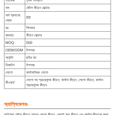
প্যাকেজ
পৃথক পলিব্যাগ
নাম
মেটাল কীচেন হোল্ডার
অর্থ প্রদানের
টিটি
মেয়াদ
রঙ
সিলভার
ব্যবহার
কীচেন হোল্ডার
MOQ
500
OEM/ODM
উপলব্ধ
আকৃতি
ছবির মত
ডিজাইন
উপলব্ধ
লোগো
কাস্টমাইজড লোগো
লোগো সহ প্রচারমূলক কীচেন, কাস্টম কীচেন, লোগো কীচেন, কাস্টম
কীওয়ার্ড
প্রচারমূলক কীচেন
অ্যাপ্লিকেশনঃ
আইমেগা মেটাল কীচেন হোল্ডার লোগো কীচেন, খোদাই করা কীচেন এবং কাস্টম কীচেনের জন্য