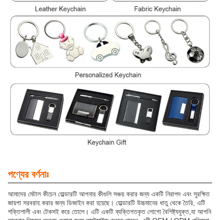
পণ্যের বর্ণনাঃ
আমাদের মেটাল কীচেন হোল্ডারটি আপনার কীগুলি সঞ্চয় করার জন্য একটি নিরাপদ এবং সুরক্ষিত
জায়গা সরবরাহ করার জন্য ডিজাইন করা হয়েছে। হোল্ডারটি উচ্চমানের ধাতু থেকে তৈরি, এটি
শক্তিশালী এবং টেকসই করে তোলে। এটি একটি ব্যক্তিগতকৃত লোগো বৈশিষ্ট্যযুক্ত,যা আপনি