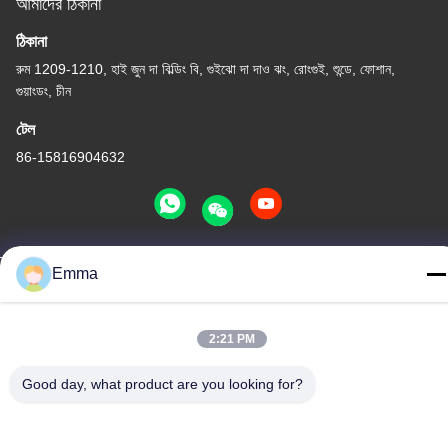
আমাদের ঠিকানা
ঠিকানা
রুম 1209-1210, হাই জুন দা বিল্ডিং বি, গুইঝো দা দাও ঝং, রোংগুই, শুন্ডে, ফোশান,
গুয়াংডং, চীন
টেল
86-15816904632
Emma
গোপনীয়তা নীতি
|
সাইট ম্যাপ
চীন ভালো মানের মেটাল কীচেন হোল্ডার সরবরাহকারী। কপিরাইট © -2026 SHUNDE
IMEGA COMPANY LIMITED IMEGA CO.,LIMITED সমস্ত অধিকার
2:21 PM
সংরক্ষিত।
Good day, what product are you looking for?