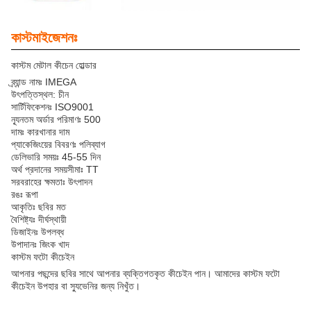
কাস্টমাইজেশনঃ
কাস্টম মেটাল কীচেন হোল্ডার
ব্র্যান্ড নামঃ IMEGA
উৎপত্তিস্থল: চীন
সার্টিফিকেশনঃ ISO9001
ন্যূনতম অর্ডার পরিমাণঃ 500
দামঃ কারখানার দাম
প্যাকেজিংয়ের বিবরণঃ পলিব্যাগ
ডেলিভারি সময়ঃ 45-55 দিন
অর্থ প্রদানের সময়সীমাঃ TT
সরবরাহের ক্ষমতাঃ উৎপাদন
রঙঃ রূপা
আকৃতিঃ ছবির মত
বৈশিষ্ট্যঃ দীর্ঘস্থায়ী
ডিজাইনঃ উপলব্ধ
উপাদানঃ জিংক খাদ
কাস্টম ফটো কীচেইন
আপনার পছন্দের ছবির সাথে আপনার ব্যক্তিগতকৃত কীচেইন পান। আমাদের কাস্টম ফটো
কীচেইন উপহার বা স্যুভেনির জন্য নিখুঁত।