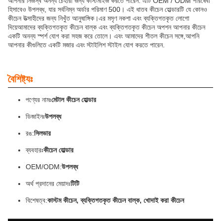
আপনার নিজস্ব অনন্য চেহারা জন্য কাস্টমাইজ করতে পারেন. এটি OEM / ODM পরিষেবা
হিসাবেও উপলব্ধ, যার সর্বনিম্ন অর্ডার পরিমাণ 500। এই ধাতব কীচেন হোল্ডারটি যে কোনও
কীচেন উত্সাহীদের জন্য নিখুঁত আনুষাঙ্গিক।এর মসৃণ নকশা এবং ব্যক্তিগতকৃত লোগো
দিয়েআমাদের ব্যক্তিগতকৃত কীচেন বাল্ক এবং ব্যক্তিগতকৃত কীচেন অপশন আপনার কীচেন
একটি অনন্য স্পর্শ যোগ করা সহজ করে তোলে। এবং আমাদের শীতল কীচেন সঙ্গে,আপনি
আপনার কীগুলিতে একটি মজার এবং স্টাইলিশ স্টাইল যোগ করতে পারেন.
বৈশিষ্ট্যঃ
পণ্যের নামঃ
মেটাল কীচেন হোল্ডার
ডিজাইনঃ
উপলব্ধ
রঙ:
সিলভার
ব্যবহারঃ
কীচেন হোল্ডার
OEM/ODM:
উপলব্ধ
অর্থ প্রদানের মেয়াদঃ
টিটি
বিশেষত্ব:
কাস্টম কীচেন, ব্যক্তিগতকৃত কীচেন বাল্ক, খোদাই করা কীচেন