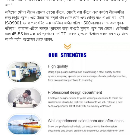
আদর্শ
আইমেগা মেটাল কীচেন হোল্ডার লোগো কীচেন, খোদাই করা কীচেন এবং কাস্টম কীচেনগুলির
জন্য নিখুঁত পছন্দ। এটি উচ্চমানের দস্তা খাদ থেকে তৈরি এবং রৌপ্য রঙে পাওয়া যায়।এটি
ISO9001 দ্বারা প্রত্যয়িত এবং সর্বনিম্ন অর্ডার পরিমাণ 500কারখানার দাম এবং পৃথক
পলিব্যাগ প্যাকেজ এটিকে সমস্ত গ্রাহকের জন্য সাশ্রয়ী মূল্যের পছন্দ করে তোলে। ডেলিভারি
সময় 45-55 দিন এবং অর্থ প্রদানের শর্ত TT।সরবরাহ ক্ষমতা উত্পাদন করতে সক্ষম হয় যাতে
আপনি যতটা প্রয়োজন পেতে পারেন.