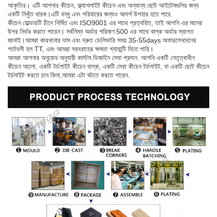
আকৃতির। এটি আপনার কীচেন, ফ্ল্যাশলাইট কীচেন এবং অন্যান্য ছোট আইটেমগুলির জন্য
একটি নিখুঁত ধারক।এটি বন্ধু এবং পরিবারের জন্যও আদর্শ উপহার হতে পারে.
কীচেন হোল্ডারটি চীনে নির্মিত এবং ISO9001 এর সাথে প্রত্যয়িত, তাই আপনি এর মানের
উপর নির্ভর করতে পারেন। সর্বনিম্ন অর্ডার পরিমাণ 500 এর সাথে বাল্ক অর্ডার স্বাগত
জানাই।আমরা কারখানার দাম এবং দ্রুত ডেলিভারি সময় 35-55days অফারলেনদেনের
শর্তাবলী হল TT, এবং আমরা সরবরাহের ক্ষমতা গ্যারান্টি দিতে পারি।
আমরা আপনার অনুরোধ অনুযায়ী কাস্টম ডিজাইন সেবা প্রদান. আপনি একটি নেতৃত্বাধীন
কীচেন আলো, একটি টর্চলাইট কীচেন বাল্ক, একটি সেরা কীচেন টর্চলাইট, বা একটি ছোট কীচেন
টর্চলাইট করতে চান কিনা,আমরা এটা ঘটতে করতে পারেন.