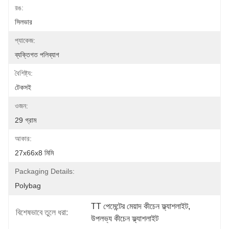
রঙ:
সিলভার
প্যাকেজ:
ব্যক্তিগত পলিব্যাগ
বৈশিষ্ট্য:
টেকসই
ওজন:
29 গ্রাম
আকার:
27x66x8 মিমি
Packaging Details:
Polybag
TT পেমেন্টের মেয়াদ কীচেন ফ্ল্যাশলাইট
, 
বিশেষভাবে তুলে ধরা:
উপলভ্য কীচেন ফ্ল্যাশলাইট