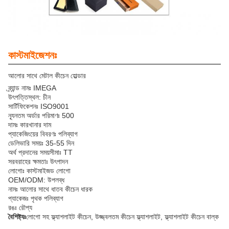
কাস্টমাইজেশনঃ
আলোর সাথে মেটাল কীচেন হোল্ডার
ব্র্যান্ড নামঃ IMEGA
উৎপত্তিস্থল: চীন
সার্টিফিকেশনঃ ISO9001
ন্যূনতম অর্ডার পরিমাণঃ 500
দামঃ কারখানার দাম
প্যাকেজিংয়ের বিবরণঃ পলিব্যাগ
ডেলিভারি সময়ঃ 35-55 দিন
অর্থ প্রদানের সময়সীমাঃ TT
সরবরাহের ক্ষমতাঃ উৎপাদন
লোগোঃ কাস্টমাইজড লোগো
OEM/ODM: উপলব্ধ
নামঃ আলোর সাথে ধাতব কীচেন ধারক
প্যাকেজঃ পৃথক পলিব্যাগ
রঙঃ রৌপ্য
বৈশিষ্ট্যঃ
লোগো সহ ফ্ল্যাশলাইট কীচেন, উজ্জ্বলতম কীচেন ফ্ল্যাশলাইট, ফ্ল্যাশলাইট কীচেন বাল্ক