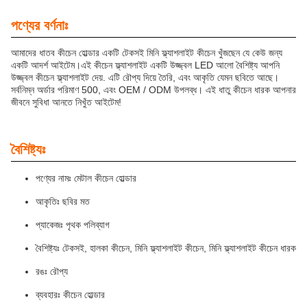
পণ্যের বর্ণনাঃ
আমাদের ধাতব কীচেন হোল্ডার একটি টেকসই মিনি ফ্ল্যাশলাইট কীচেন খুঁজছেন যে কেউ জন্য
একটি আদর্শ আইটেম।এই কীচেন ফ্ল্যাশলাইট একটি উজ্জ্বল LED আলো বৈশিষ্ট্য আপনি
উজ্জ্বল কীচেন ফ্ল্যাশলাইট দেয়. এটি রৌপ্য দিয়ে তৈরি, এবং আকৃতি যেমন ছবিতে আছে।
সর্বনিম্ন অর্ডার পরিমাণ 500, এবং OEM / ODM উপলব্ধ। এই ধাতু কীচেন ধারক আপনার
জীবনে সুবিধা আনতে নিখুঁত আইটেম!
বৈশিষ্ট্যঃ
পণ্যের নামঃ মেটাল কীচেন হোল্ডার
আকৃতিঃ ছবির মত
প্যাকেজঃ পৃথক পলিব্যাগ
বৈশিষ্ট্যঃ টেকসই, হালকা কীচেন, মিনি ফ্ল্যাশলাইট কীচেন, মিনি ফ্ল্যাশলাইট কীচেন ধারক
রঙঃ রৌপ্য
ব্যবহারঃ কীচেন হোল্ডার