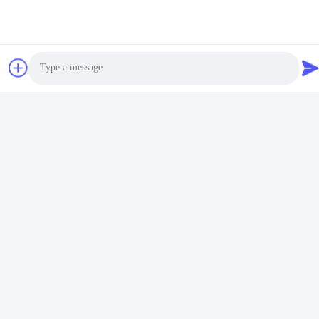
Photo
Video Call
Audio Call