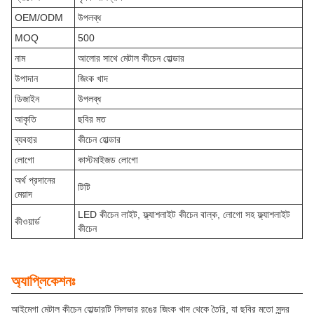
OEM/ODM
উপলব্ধ
MOQ
500
নাম
আলোর সাথে মেটাল কীচেন হোল্ডার
উপাদান
জিংক খাদ
ডিজাইন
উপলব্ধ
আকৃতি
ছবির মত
ব্যবহার
কীচেন হোল্ডার
লোগো
কাস্টমাইজড লোগো
অর্থ প্রদানের
টিটি
মেয়াদ
LED কীচেন লাইট, ফ্ল্যাশলাইট কীচেন বাল্ক, লোগো সহ ফ্ল্যাশলাইট
কীওয়ার্ড
কীচেন
অ্যাপ্লিকেশনঃ
আইমেগা মেটাল কীচেন হোল্ডারটি সিলভার রঙের জিংক খাদ থেকে তৈরি, যা ছবির মতো সুন্দর