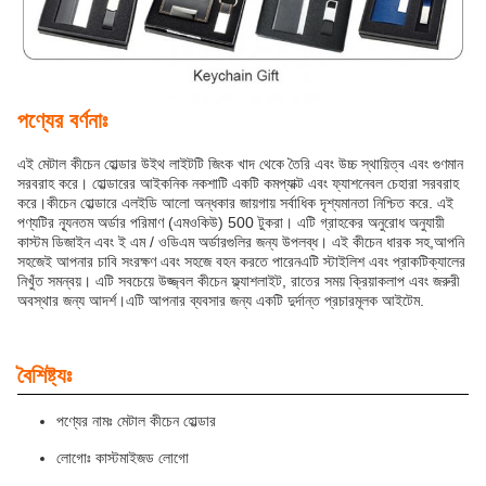
পণ্যের বর্ণনাঃ
এই মেটাল কীচেন হোল্ডার উইথ লাইটটি জিংক খাদ থেকে তৈরি এবং উচ্চ স্থায়িত্ব এবং গুণমান
সরবরাহ করে। হোল্ডারের আইকনিক নকশাটি একটি কমপ্যাক্ট এবং ফ্যাশনেবল চেহারা সরবরাহ
করে।কীচেন হোল্ডারে এলইডি আলো অন্ধকার জায়গায় সর্বাধিক দৃশ্যমানতা নিশ্চিত করে. এই
পণ্যটির ন্যূনতম অর্ডার পরিমাণ (এমওকিউ) 500 টুকরা। এটি গ্রাহকের অনুরোধ অনুযায়ী
কাস্টম ডিজাইন এবং ই এম / ওডিএম অর্ডারগুলির জন্য উপলব্ধ। এই কীচেন ধারক সহ,আপনি
সহজেই আপনার চাবি সংরক্ষণ এবং সহজে বহন করতে পারেনএটি স্টাইলিশ এবং প্রাকটিক্যালের
নিখুঁত সমন্বয়। এটি সবচেয়ে উজ্জ্বল কীচেন ফ্ল্যাশলাইট, রাতের সময় ক্রিয়াকলাপ এবং জরুরী
অবস্থার জন্য আদর্শ।এটি আপনার ব্যবসার জন্য একটি দুর্দান্ত প্রচারমূলক আইটেম.
বৈশিষ্ট্যঃ
পণ্যের নামঃ মেটাল কীচেন হোল্ডার
লোগোঃ কাস্টমাইজড লোগো