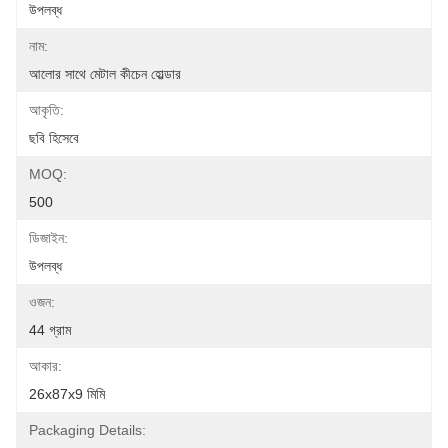
উপলব্ধ
নাম:
আলোর সাথে মেটাল কীচেন হোল্ডার
আকৃতি:
ছবি হিসেবে
MOQ:
500
ডিজাইন:
উপলব্ধ
ওজন:
44 গ্রাম
আকার:
26x87x9 মিমি
Packaging Details: